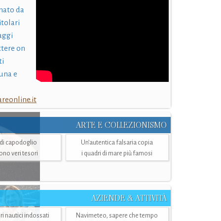
nato da
itolari
laggi
ttere on
ti
una e
eonline.it
ARTE E COLLEZIONISMO
i di capodoglio
Un’autentica falsaria copia
sono veri tesori
i quadri di mare più famosi
AZIENDE & ATTIVITÀ
ri nautici indossati
Navimeteo, sapere che tempo