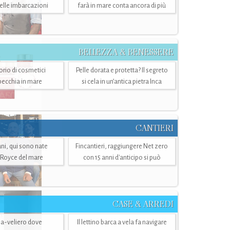
belle imbarcazioni
farà in mare conta ancora di più
BELLEZZA & BENESSERE
torio di cosmetici
Pelle dorata e protetta? Il segreto
specchia in mare
si cela in un’antica pietra Inca
CANTIERI
i, qui sono nate
Fincantieri, raggiungere Net zero
-Royce del mare
con 15 anni d'anticipo si può
CASE & ARREDI
ria-veliero dove
Il lettino barca a vela fa navigare