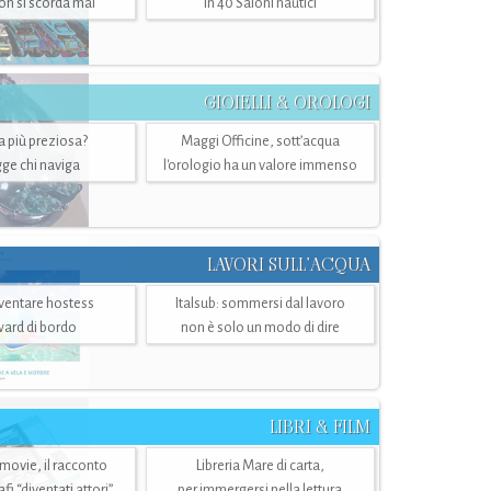
n si scorda mai
in 40 Saloni nautici
GIOIELLI & OROLOGI
ra più preziosa?
Maggi Officine, sott’acqua
ge chi naviga
l'orologio ha un valore immenso
LAVORI SULL’ACQUA
ventare hostess
Italsub: sommersi dal lavoro
ward di bordo
non è solo un modo di dire
LIBRI & FILM
 movie, il racconto
Libreria Mare di carta,
i “diventati attori”
per immergersi nella lettura