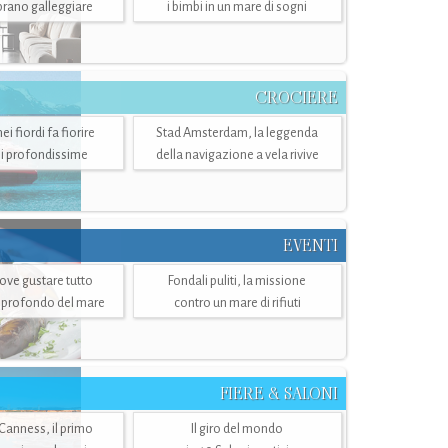
mbrano galleggiare
i bimbi in un mare di sogni
CROCIERE
i fiordi fa fiorire
Stad Amsterdam, la leggenda
i profondissime
della navigazione a vela rivive
EVENTI
dove gustare tutto
Fondali puliti, la missione
ù profondo del mare
contro un mare di rifiuti
FIERE & SALONI
 Canness, il primo
Il giro del mondo