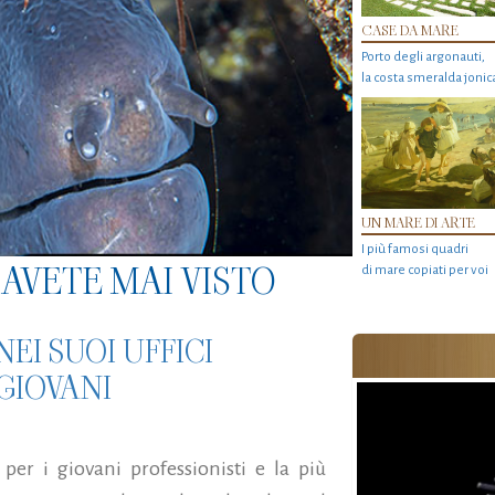
CASE DA MARE
Porto degli argonauti,
la costa smeralda jonic
UN MARE DI ARTE
I più famosi quadri
AVETE MAI VISTO
di mare copiati per voi
EI SUOI UFFICI
 GIOVANI
 per i giovani professionisti e la più