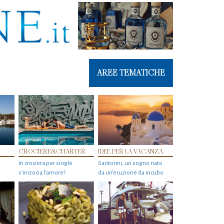
AREE TEMATICHE
CROCIERE&CHARTER
IDEE PER LA VACANZA
In crociera per single
Santorini, un sogno nato
s'incrocia l’amore?
da un’eruzione da incubo