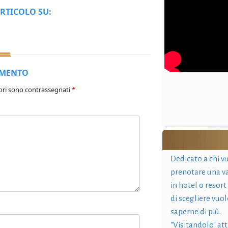
RTICOLO SU:
MMENTO
ori sono contrassegnati
*
Dedicato a chi v
prenotare una v
in hotel o resort
di scegliere vuol
saperne di più.
"Visitandolo" at