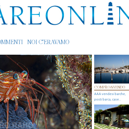
OMMENTI
NOI C'ERAVAMO
COMPRO&VENDO
AAA vendesi barche,
posti barca, case…