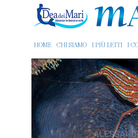
HOME
CHI SIAMO
I PIÙ LETTI
I C