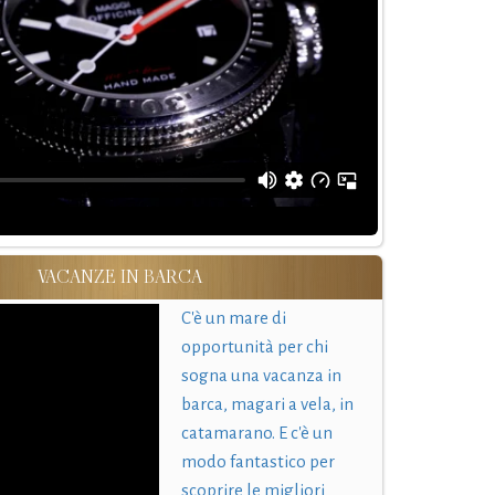
VACANZE IN BARCA
C'è un mare di
opportunità per chi
sogna una vacanza in
barca, magari a vela, in
catamarano. E c'è un
modo fantastico per
scoprire le migliori