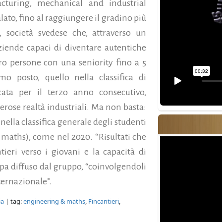
acturing, mechanical and industrial
lato, fino al raggiungere il gradino più
, società svedese che, attraverso un
aziende capaci di diventare autentiche
ro persone con una seniority fino a 5
o posto, quello nella classifica di
cata per il terzo anno consecutivo,
rose realtà industriali. Ma non basta:
nella classifica generale degli studenti
 maths), come nel 2020. “Risultati che
ieri verso i giovani e la capacità di
mpa diffuso dal gruppo, “coinvolgendoli
ternazionale”.
ia
| tag:
engineering & maths
,
Fincantieri
,