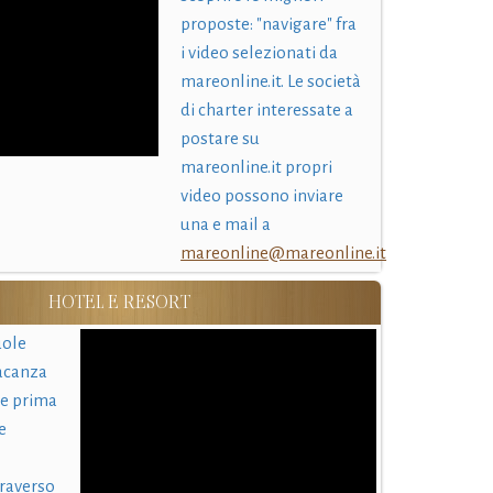
proposte: "navigare" fra
i video selezionati da
mareonline.it. Le società
di charter interessate a
postare su
mareonline.it propri
video possono inviare
una e mail a
mareonline@mareonline.it
HOTEL E RESORT
uole
acanza
 e prima
e
traverso