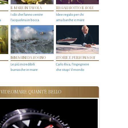
IL MARE IN TAVOLA
REGALI SOTTO IL SOLE
I cibi che fanno venire
Idee regalo per chi
a
l’acquolina in bocca
ama barche e mare
IMMAGINI DA SOGNO
STORIE E PERSONAGGI
Le più incredibili
Carlo Riva, l’ingegnere
burrasche in mare
che stupi' il mondo
VIDEOMARE QUANT'È BELLO