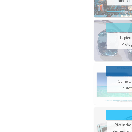
amore no
La piet
Proteg
Come di
e ste
Riva in the
dei motoscaf