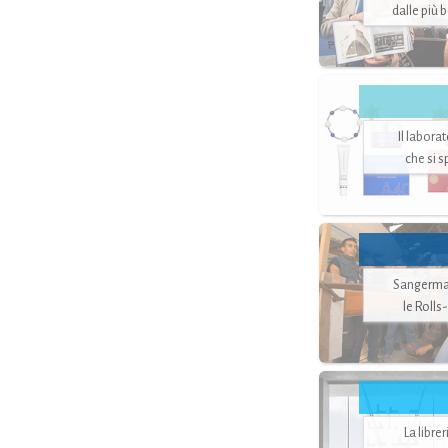
dalle più 
Il labora
che si 
Sangerman
le Rolls
La libre