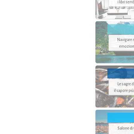
i libri se
Navigare ne
emozion
Le sagre 
il sapore pi
Salone di