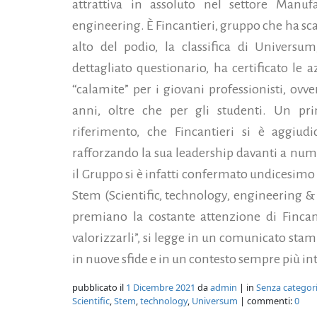
attrattiva in assoluto nel settore Manuf
engineering. È Fincantieri, gruppo che ha sca
alto del podio, la classifica di Universum
dettagliato questionario, ha certificato le 
“calamite” per i giovani professionisti,
ovve
anni, oltre che per gli studenti. Un prim
riferimento, che Fincantieri si è aggiudi
rafforzando la sua leadership davanti a nume
il Gruppo si è infatti confermato undicesimo 
Stem (Scientific, technology, engineering &
premiano la costante attenzione di Fincant
valorizzarli”, si legge in un comunicato sta
in nuove sfide e in un contesto sempre più in
pubblicato il
1 Dicembre 2021
da
admin
| in
Senza categor
Scientific
,
Stem
,
technology
,
Universum
| commenti:
0