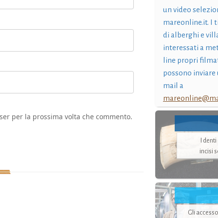
un video selezio
mareonline.it. I t
di alberghi e vil
interessati a me
line propri filma
possono inviare 
mail a
mareonline@mar
wser per la prossima volta che commento.
I dent
incisi 
Gli accesso