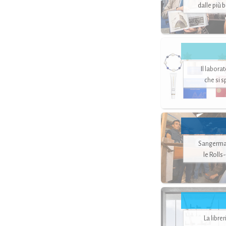
dalle più 
Il labora
che si 
Sangerman
le Rolls
La libre