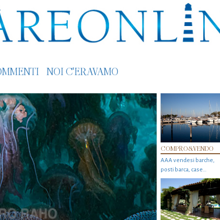
OMMENTI
NOI C'ERAVAMO
COMPRO&VENDO
AAA vendesi barche,
posti barca, case…