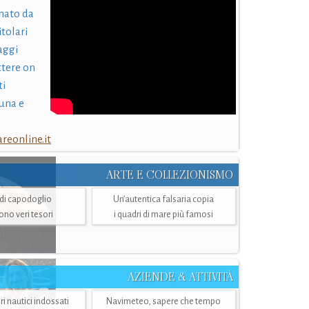
nato da
itolari
laggi
ttere on
ti
una e
eonline.it
ARTE E COLLEZIONISMO
i di capodoglio
Un’autentica falsaria copia
sono veri tesori
i quadri di mare più famosi
AZIENDE & ATTIVITÀ
ri nautici indossati
Navimeteo, sapere che tempo