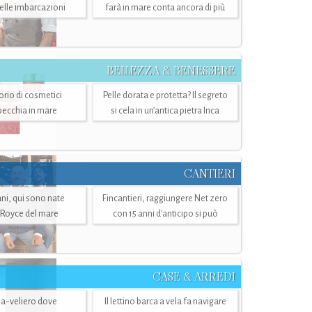
belle imbarcazioni
farà in mare conta ancora di più
BELLEZZA & BENESSERE
torio di cosmetici
Pelle dorata e protetta? Il segreto
specchia in mare
si cela in un’antica pietra Inca
CANTIERI
i, qui sono nate
Fincantieri, raggiungere Net zero
-Royce del mare
con 15 anni d'anticipo si può
CASE & ARREDI
ria-veliero dove
Il lettino barca a vela fa navigare