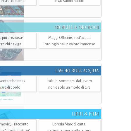
n si scorda mai
in 40 Saloni nautici
GIOIELLI & OROLOGI
ra più preziosa?
Maggi Officine, sott’acqua
ge chi naviga
l'orologio ha un valore immenso
LAVORI SULL’ACQUA
ventare hostess
Italsub: sommersi dal lavoro
ward di bordo
non è solo un modo di dire
LIBRI & FILM
 movie, il racconto
Libreria Mare di carta,
i “diventati attori”
per immergersi nella lettura