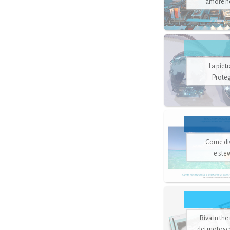
amore no
La piet
Proteg
Come di
e ste
Riva in the
dei motoscaf