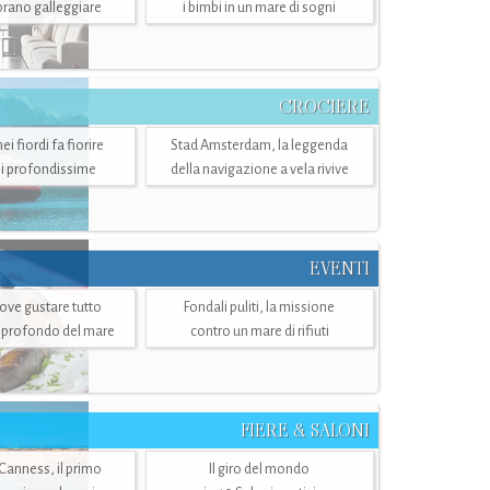
mbrano galleggiare
i bimbi in un mare di sogni
CROCIERE
i fiordi fa fiorire
Stad Amsterdam, la leggenda
i profondissime
della navigazione a vela rivive
EVENTI
dove gustare tutto
Fondali puliti, la missione
ù profondo del mare
contro un mare di rifiuti
FIERE & SALONI
 Canness, il primo
Il giro del mondo