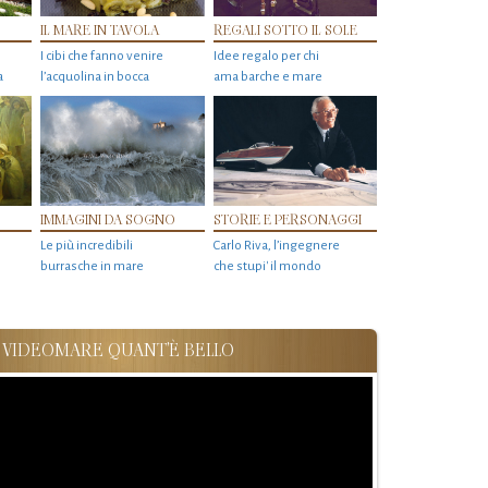
IL MARE IN TAVOLA
REGALI SOTTO IL SOLE
I cibi che fanno venire
Idee regalo per chi
a
l’acquolina in bocca
ama barche e mare
IMMAGINI DA SOGNO
STORIE E PERSONAGGI
Le più incredibili
Carlo Riva, l’ingegnere
burrasche in mare
che stupi' il mondo
VIDEOMARE QUANT'È BELLO