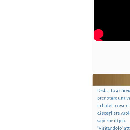
Dedicato a chi v
prenotare una v
in hotel o resort
di scegliere vuol
saperne di più.
"Visitandolo" at