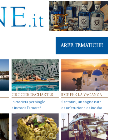
AREE TEMATICHE
CROCIERE&CHARTER
IDEE PER LA VACANZA
In crociera per single
Santorini, un sogno nato
s'incrocia l’amore?
da un’eruzione da incubo