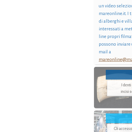
un video selezio
mareonline.it. I t
di alberghi e vil
interessati a me
line propri filma
possono inviare 
mail a
mareonline@mar
I dent
incisi 
Gli accesso