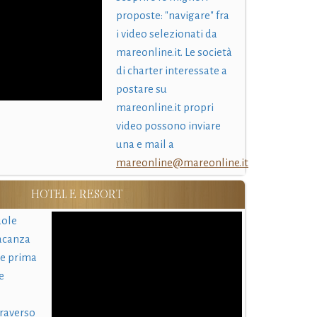
proposte: "navigare" fra
i video selezionati da
mareonline.it. Le società
di charter interessate a
postare su
mareonline.it propri
video possono inviare
una e mail a
mareonline@mareonline.it
HOTEL E RESORT
uole
acanza
 e prima
e
traverso