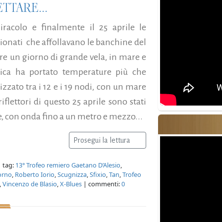
TTARE...
iracolo e finalmente il 25 aprile le
sionati che affollavano le banchine del
e un giorno di grande vela, in mare e
Africa ha portato temperature più che
lizzato tra i 12 e i 19 nodi, con un mare
iflettori di questo 25 aprile sono stati
che, con onda fino a un metro e mezzo...
Prosegui la lettura
 tag:
13° Trofeo remiero Gaetano D’Alesio
,
orno
,
Roberto Iorio
,
Scugnizza
,
Sfixio
,
Tan
,
Trofeo
,
Vincenzo de Blasio
,
X-Blues
| commenti:
0