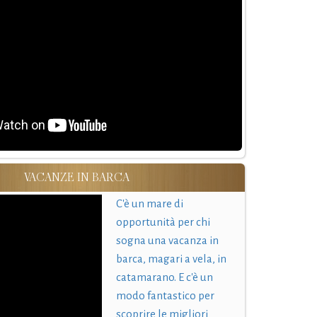
VACANZE IN BARCA
C'è un mare di
opportunità per chi
sogna una vacanza in
barca, magari a vela, in
catamarano. E c'è un
modo fantastico per
scoprire le migliori