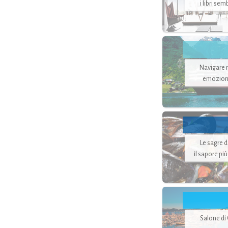
i libri se
Navigare ne
emozion
Le sagre 
il sapore pi
Salone di