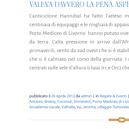
VALEVA DAVVERO LA PENA ASPE
L’anticiclone Hannibal ha fatto l’atteso m
centinaia di equipaggi e le migliaia di appas
Porto Mediceo di Livorno hanno potuto viver
da terra. L’alta pressione in arrivo dall’
primaverili, vento da sud ovest che si è stabi
che si è calmato nel corso della giornata. I r
centrati sulle vele d’altura (classi Irc e Orc) 
pubblicato il
26 Aprile 2012
da
admin
| in
Regate & Eventi
|
Antares
,
Breezy
,
Coconut
,
Imminent
,
Porto Mediceo di Liv
Accademia navale
,
Valhalla
,
Va…lentina
,
villaggio Tuttovela