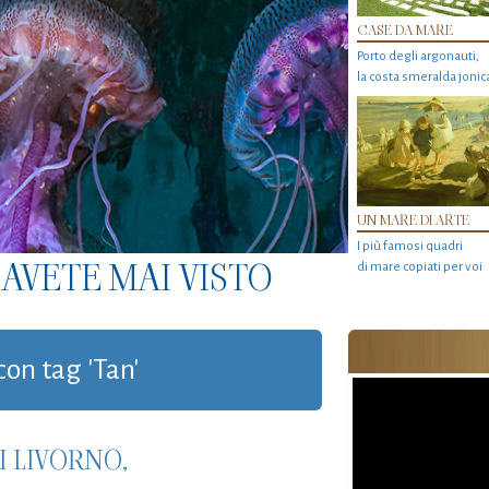
CASE DA MARE
Porto degli argonauti,
la costa smeralda jonic
UN MARE DI ARTE
I più famosi quadri
AVETE MAI VISTO
di mare copiati per voi
con tag 'Tan'
 LIVORNO,