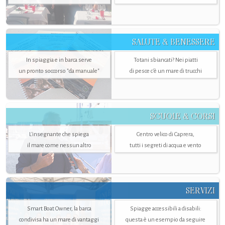
SALUTE & BENESSERE
In spiaggia e in barca serve
Totani sbiancati? Nei piatti
un pronto soccorso "da manuale"
di pesce c'è un mare di trucchi
SCUOLE & CORSI
L'insegnante che spiega
Centro velico di Caprera,
il mare come nessun altro
tutti i segreti di acqua e vento
SERVIZI
Smart Boat Owner, la barca
Spiagge accessibili a disabili:
condivisa ha un mare di vantaggi
questa è un esempio da seguire