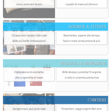
incisi sono veri tesori
i quadri di mare più famosi
AZIENDE & ATTIVITÀ
Gli accessori nautici indossati
Navimeteo, sapere che tempo
dalle più belle imbarcazioni
farà in mare conta ancora di più
BELLEZZA & BENESSERE
Il laboratorio di cosmetici
Pelle dorata e protetta? Il segreto
che si specchia in mare
si cela in un’antica pietra Inca
CANTIERI
Sangermani, qui sono nate
Fincantieri, raggiungere Net zero