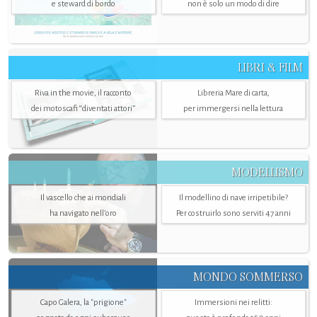
e steward di bordo
non è solo un modo di dire
LIBRI & FILM
Riva in the movie, il racconto
Libreria Mare di carta,
dei motoscafi “diventati attori”
per immergersi nella lettura
MODELLISMO
Il vascello che ai mondiali
Il modellino di nave irripetibile?
ha navigato nell’oro
Per costruirlo sono serviti 47 anni
MONDO SOMMERSO
Capo Galera, la "prigione"
Immersioni nei relitti: