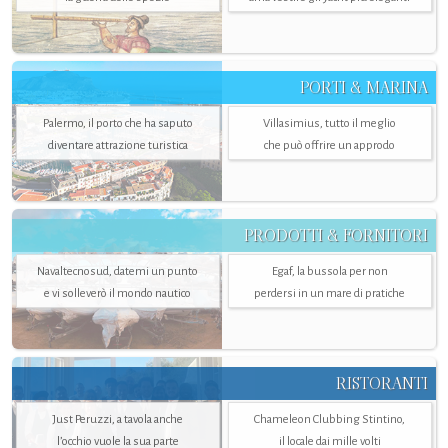
PORTI & MARINA
Palermo, il porto che ha saputo
Villasimius, tutto il meglio
diventare attrazione turistica
che può offrire un approdo
PRODOTTI & FORNITORI
Navaltecnosud, datemi un punto
Egaf, la bussola per non
e vi solleverò il mondo nautico
perdersi in un mare di pratiche
RISTORANTI
Just Peruzzi, a tavola anche
Chameleon Clubbing Stintino,
l’occhio vuole la sua parte
il locale dai mille volti