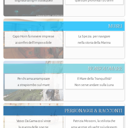
sognata da ogni subacqueo
questa è profonda 150 anni
MUSEI
Capo Horn fa rivivere imprese
La Spezia. per navigare
ai confini dell’impossibile
nella storia della Marina
NONSOLOMARE
Per chi ama arrampicare
Il Mare della Tranquillità?
a strapiombo sul mare
Non serve andare sulla Luna
PERSONAGGI & RACCONTI
Vasco Da Gama così vince
Patrizia Mosconi, la stilista che
la guerra delle spezie
ama vestire gli yacht più eleganti