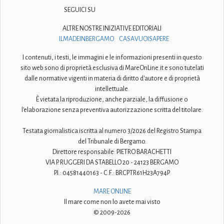
SEGUICI SU
ALTRE NOSTRE INIZIATIVE EDITORIALI
ILMADEINBERGAMO
CASAVUOISAPERE
I contenuti, i testi, le immagini e le informazioni presenti in questo
sito web sono di proprietà esclusiva di MareOnLine.it e sono tutelati
dalle normative vigenti in materia di diritto d'autore e di proprietà
intellettuale.
È vietata la riproduzione, anche parziale, la diffusione o
l'elaborazione senza preventiva autorizzazione scritta del titolare.
Testata giornalistica iscritta al numero 3/2026 del Registro Stampa
del Tribunale di Bergamo.
Direttore responsabile: PIETRO BARACHETTI
VIA P. RUGGERI DA STABELLO 20 - 24123 BERGAMO
P.I.: 04581440163 - C.F.: BRCPTR61H23A794P
MARE ONLINE
Il mare come non lo avete mai visto
© 2009-2026