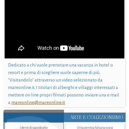
Dedicato a chi vuole prenotare una vacanza in hotel o
resort e prima di scegliere vuole saperne di più.
"Visitandolo" attraverso un video selezionato da
mareonline.it. I titolari di alberghi e villaggi interessati a
mettere on line propri filmati possono inviare una e mail
a
mareonline@mareonline.it
ARTE E COLLEZIONISMO
I denti di capodoglio
Un’autentica falsaria copia