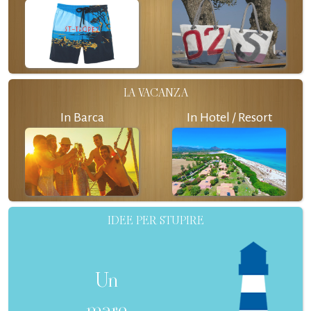
LA VACANZA
In Barca
In Hotel / Resort
IDEE PER STUPIRE
Un
mare