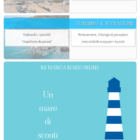
TURISMO & ATTRAZIONI
Trabocchi, i pontili
Portovenere, il borgo di pescatori
"macchine da pesca"
irresistibile esca per i turisti
MI MANDA MAREONLINE
Un
mare
di
sconti