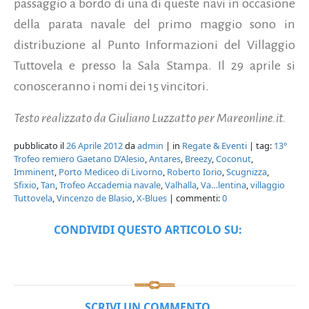
passaggio a bordo di una di queste navi in occasione
della parata navale del primo maggio sono in
distribuzione al Punto Informazioni del Villaggio
Tuttovela e presso la Sala Stampa. Il 29 aprile si
conosceranno i nomi dei 15 vincitori.
Testo realizzato da Giuliano Luzzatto per Mareonline.it.
pubblicato il
26 Aprile 2012
da
admin
| in
Regate & Eventi
| tag:
13°
Trofeo remiero Gaetano D’Alesio
,
Antares
,
Breezy
,
Coconut
,
Imminent
,
Porto Mediceo di Livorno
,
Roberto Iorio
,
Scugnizza
,
Sfixio
,
Tan
,
Trofeo Accademia navale
,
Valhalla
,
Va…lentina
,
villaggio
Tuttovela
,
Vincenzo de Blasio
,
X-Blues
| commenti:
0
CONDIVIDI QUESTO ARTICOLO SU:
SCRIVI UN COMMENTO