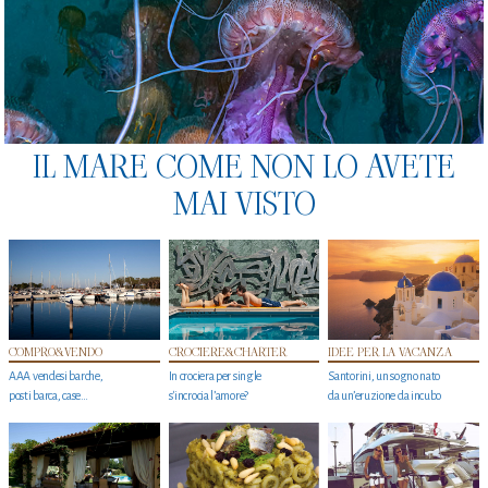
IL MARE COME NON LO AVETE
MAI VISTO
COMPRO&VENDO
CROCIERE&CHARTER
IDEE PER LA VACANZA
AAA vendesi barche,
In crociera per single
Santorini, un sogno nato
posti barca, case…
s'incrocia l’amore?
da un’eruzione da incubo