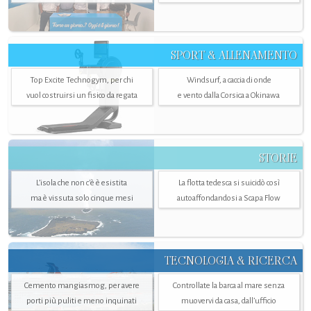
SPORT & ALLENAMENTO
Top Excite Technogym, per chi
Windsurf, a caccia di onde
vuol costruirsi un fisico da regata
e vento dalla Corsica a Okinawa
STORIE
L’isola che non c'è è esistita
La flotta tedesca si suicidò così
ma è vissuta solo cinque mesi
autoaffondandosi a Scapa Flow
TECNOLOGIA & RICERCA
Cemento mangiasmog, per avere
Controllate la barca al mare senza
porti più puliti e meno inquinati
muovervi da casa, dall’ufficio