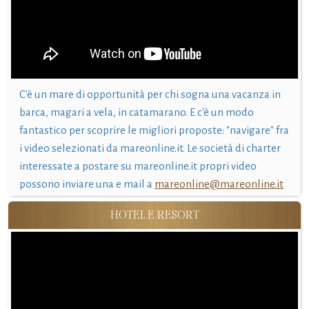
C'è un mare di opportunità per chi sogna una vacanza in
barca, magari a vela, in catamarano. E c'è un modo
fantastico per scoprire le migliori proposte: "navigare" fra
i video selezionati da mareonline.it. Le società di charter
interessate a postare su mareonline.it propri video
possono inviare una e mail a
mareonline@mareonline.it
HOTEL E RESORT