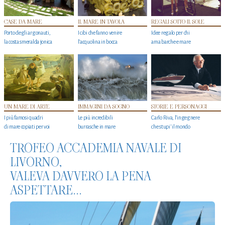
CASE DA MARE
IL MARE IN TAVOLA
REGALI SOTTO IL SOLE
Porto degli argonauti,
I cibi che fanno venire
Idee regalo per chi
la costa smeralda jonica
l’acquolina in bocca
ama barche e mare
UN MARE DI ARTE
IMMAGINI DA SOGNO
STORIE E PERSONAGGI
I più famosi quadri
Le più incredibili
Carlo Riva, l’ingegnere
di mare copiati per voi
burrasche in mare
che stupi' il mondo
TROFEO ACCADEMIA NAVALE DI
LIVORNO,
VALEVA DAVVERO LA PENA
ASPETTARE...