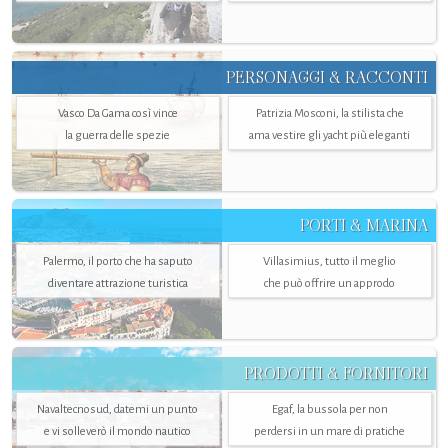
PERSONAGGI & RACCONTI
Vasco Da Gama così vince
Patrizia Mosconi, la stilista che
la guerra delle spezie
ama vestire gli yacht più eleganti
PORTI & MARINA
Palermo, il porto che ha saputo
Villasimius, tutto il meglio
diventare attrazione turistica
che può offrire un approdo
PRODOTTI & FORNITORI
Navaltecnosud, datemi un punto
Egaf, la bussola per non
e vi solleverò il mondo nautico
perdersi in un mare di pratiche