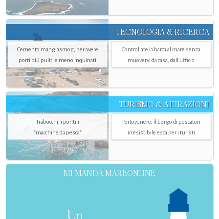
TECNOLOGIA & RICERCA
Cemento mangiasmog, per avere
Controllate la barca al mare senza
porti più puliti e meno inquinati
muovervi da casa, dall’ufficio
TURISMO & ATTRAZIONI
Trabocchi, i pontili
Portovenere, il borgo di pescatori
"macchine da pesca"
irresistibile esca per i turisti
MI MANDA MAREONLINE
Un