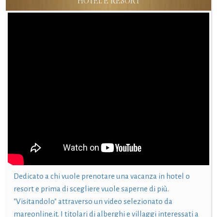
HOTEL E RESORT
Dedicato a chi vuole prenotare una vacanza in hotel o
resort e prima di scegliere vuole saperne di più.
"Visitandolo" attraverso un video selezionato da
mareonline.it. I titolari di alberghi e villaggi interessati a