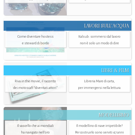
LAVORI SULL’ACQUA
Come diventare hostess
Italsub: sommersi dal lavoro
e steward di bordo
non è solo un modo di dire
LIBRI & FILM
Riva in the movie, il racconto
Libreria Mare di carta,
dei motoscafi “diventati attori”
per immergersi nella lettura
MODELLISMO
Il vascello che ai mondiali
Il modellino di nave irripetibile?
ha navigato nell’oro
Per costruirlo sono serviti 47 anni