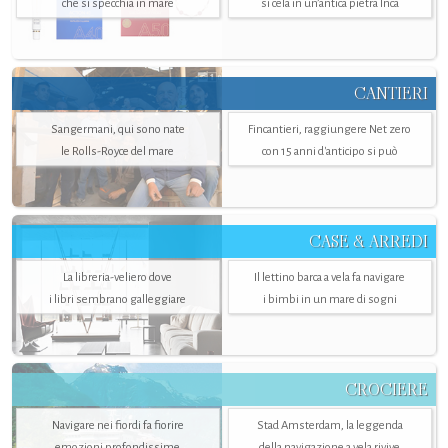
che si specchia in mare
si cela in un’antica pietra Inca
CANTIERI
Sangermani, qui sono nate
Fincantieri, raggiungere Net zero
le Rolls-Royce del mare
con 15 anni d'anticipo si può
CASE & ARREDI
La libreria-veliero dove
Il lettino barca a vela fa navigare
i libri sembrano galleggiare
i bimbi in un mare di sogni
CROCIERE
Navigare nei fiordi fa fiorire
Stad Amsterdam, la leggenda
emozioni profondissime
della navigazione a vela rivive