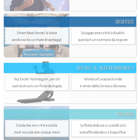
SERVIZI
Smart Boat Owner, la barca
Spiagge accessibili a disabili:
condivisa ha un mare di vantaggi
questa è un esempio da seguire
SPORT & ALLENAMENTO
Top Excite Technogym, per chi
Windsurf, a caccia di onde
vuol costruirsi un fisico da regata
e vento dalla Corsica a Okinawa
STORIE
L’isola che non c'è è esistita
La flotta tedesca si suicidò così
ma è vissuta solo cinque mesi
autoaffondandosi a Scapa Flow