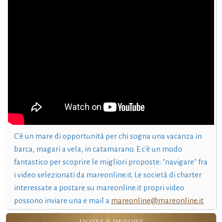
C'è un mare di opportunità per chi sogna una vacanza in
barca, magari a vela, in catamarano. E c'è un modo
fantastico per scoprire le migliori proposte: "navigare" fra
i video selezionati da mareonline.it. Le società di charter
interessate a postare su mareonline.it propri video
possono inviare una e mail a
mareonline@mareonline.it