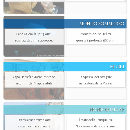
MONDO SOMMERSO
Capo Galera, la "prigione"
Immersioni nei relitti:
sognata da ogni subacqueo
questa è profonda 150 anni
MUSEI
Capo Horn fa rivivere imprese
La Spezia. per navigare
ai confini dell’impossibile
nella storia della Marina
NONSOLOMARE
Per chi ama arrampicare
Il Mare della Tranquillità?
a strapiombo sul mare
Non serve andare sulla Luna