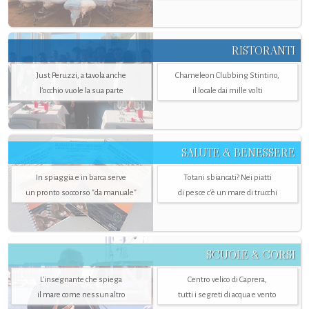
RISTORANTI
Just Peruzzi, a tavola anche
Chameleon Clubbing Stintino,
l’occhio vuole la sua parte
il locale dai mille volti
SALUTE & BENESSERE
In spiaggia e in barca serve
Totani sbiancati? Nei piatti
un pronto soccorso "da manuale"
di pesce c'è un mare di trucchi
SCUOLE & CORSI
L'insegnante che spiega
Centro velico di Caprera,
il mare come nessun altro
tutti i segreti di acqua e vento