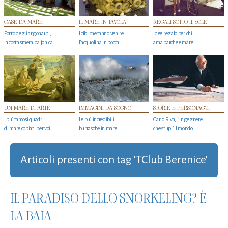
CASE DA MARE
IL MARE IN TAVOLA
REGALI SOTTO IL SOLE
Porto degli argonauti,
I cibi che fanno venire
Idee regalo per chi
la costa smeralda jonica
l’acquolina in bocca
ama barche e mare
UN MARE DI ARTE
IMMAGINI DA SOGNO
STORIE E PERSONAGGI
I più famosi quadri
Le più incredibili
Carlo Riva, l’ingegnere
di mare copiati per voi
burrasche in mare
che stupi' il mondo
Articoli presenti con tag 'TClub Berenice'
IL PARADISO DELLO SNORKELING? È
LA BAIA