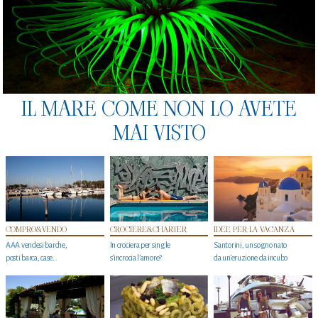
IL MARE COME NON LO AVETE
MAI VISTO
COMPRO&VENDO
CROCIERE&CHARTER
IDEE PER LA VACANZA
AAA vendesi barche,
In crociera per single
Santorini, un sogno nato
posti barca, case…
s'incrocia l’amore?
da un’eruzione da incubo