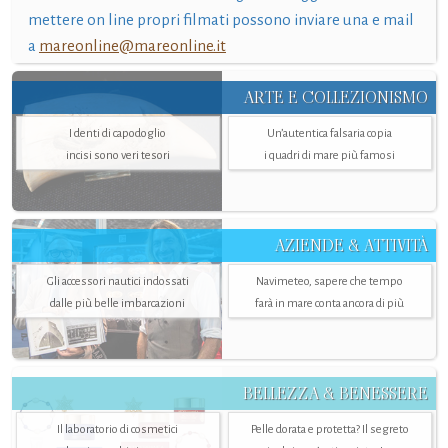
mettere on line propri filmati possono inviare una e mail
a
mareonline@mareonline.it
ARTE E COLLEZIONISMO
I denti di capodoglio
Un’autentica falsaria copia
incisi sono veri tesori
i quadri di mare più famosi
AZIENDE & ATTIVITÀ
Gli accessori nautici indossati
Navimeteo, sapere che tempo
dalle più belle imbarcazioni
farà in mare conta ancora di più
BELLEZZA & BENESSERE
Il laboratorio di cosmetici
Pelle dorata e protetta? Il segreto