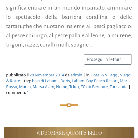
significa entrare in un mondo incantato, ammirare
lo spettacolo della barriera corallina e delle
tartarughe che nuotano insieme ai pesci pagliaccio,
al pesce chirurgo, al pesce palla e al leone, a murene,
trigoni, razze, coralli molli, spugne...
Prosegui la lettura
pubblicato il
28 Novembre 2014
da
admin
| in
Hotel & Villaggi
,
Viaggi
& Rotte
| tag:
baia di Lahami
,
Doris
,
Lahami Bay Beach Resort
,
Mar
Rosso
,
Marlin
,
Marsa Alam
,
Nemo
,
Tclub
,
TClub Berenice
,
Turisanda
|
commenti:
1
VIDEOMARE QUANT'È BELLO