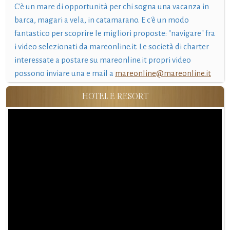
C'è un mare di opportunità per chi sogna una vacanza in
barca, magari a vela, in catamarano. E c'è un modo
fantastico per scoprire le migliori proposte: "navigare" fra
i video selezionati da mareonline.it. Le società di charter
interessate a postare su mareonline.it propri video
possono inviare una e mail a
mareonline@mareonline.it
HOTEL E RESORT