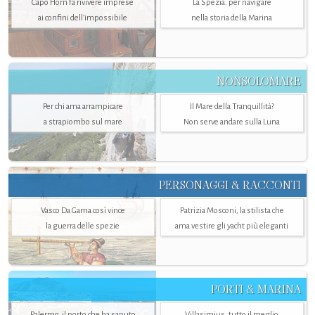
Capo Horn fa rivivere imprese
La Spezia. per navigare
ai confini dell’impossibile
nella storia della Marina
NONSOLOMARE
Per chi ama arrampicare
Il Mare della Tranquillità?
a strapiombo sul mare
Non serve andare sulla Luna
PERSONAGGI & RACCONTI
Vasco Da Gama così vince
Patrizia Mosconi, la stilista che
la guerra delle spezie
ama vestire gli yacht più eleganti
PORTI & MARINA
Palermo, il porto che ha saputo
Villasimius, tutto il meglio