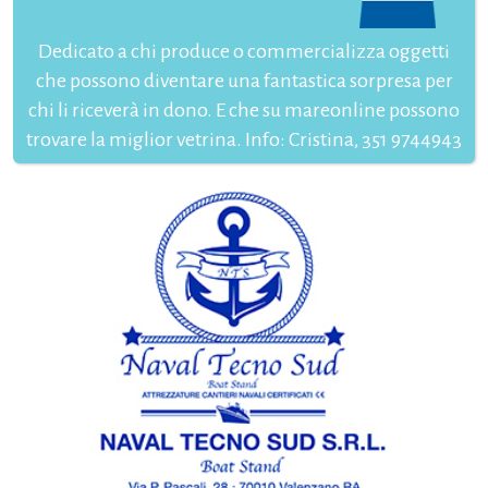
Dedicato a chi produce o commercializza oggetti
che possono diventare una fantastica sorpresa per
chi li riceverà in dono. E che su mareonline possono
trovare la miglior vetrina. Info: Cristina, 351 9744943