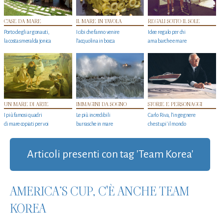
CASE DA MARE
IL MARE IN TAVOLA
REGALI SOTTO IL SOLE
Porto degli argonauti,
I cibi che fanno venire
Idee regalo per chi
la costa smeralda jonica
l’acquolina in bocca
ama barche e mare
UN MARE DI ARTE
IMMAGINI DA SOGNO
STORIE E PERSONAGGI
I più famosi quadri
Le più incredibili
Carlo Riva, l’ingegnere
di mare copiati per voi
burrasche in mare
che stupi' il mondo
Articoli presenti con tag 'Team Korea'
AMERICA’S CUP, C'È ANCHE TEAM
KOREA