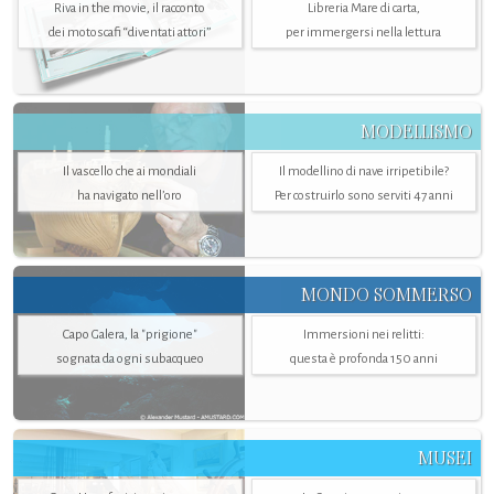
Riva in the movie, il racconto
Libreria Mare di carta,
dei motoscafi “diventati attori”
per immergersi nella lettura
MODELLISMO
Il vascello che ai mondiali
Il modellino di nave irripetibile?
ha navigato nell’oro
Per costruirlo sono serviti 47 anni
MONDO SOMMERSO
Capo Galera, la "prigione"
Immersioni nei relitti:
sognata da ogni subacqueo
questa è profonda 150 anni
MUSEI