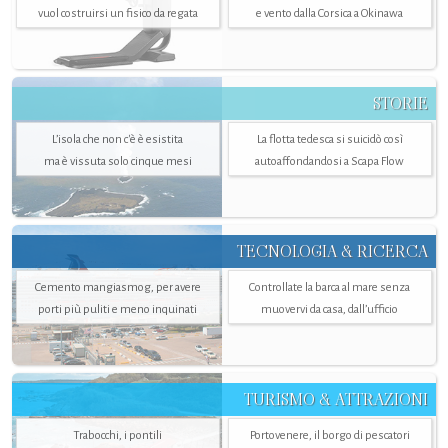
vuol costruirsi un fisico da regata
e vento dalla Corsica a Okinawa
STORIE
L’isola che non c'è è esistita
La flotta tedesca si suicidò così
ma è vissuta solo cinque mesi
autoaffondandosi a Scapa Flow
TECNOLOGIA & RICERCA
Cemento mangiasmog, per avere
Controllate la barca al mare senza
porti più puliti e meno inquinati
muovervi da casa, dall’ufficio
TURISMO & ATTRAZIONI
Trabocchi, i pontili
Portovenere, il borgo di pescatori