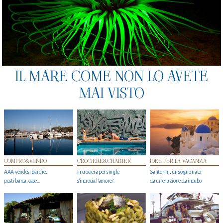
IL MARE COME NON LO AVETE
MAI VISTO
COMPRO&VENDO
CROCIERE&CHARTER
IDEE PER LA VACANZA
AAA vendesi barche,
In crociera per single
Santorini, un sogno nato
posti barca, case…
s'incrocia l’amore?
da un’eruzione da incubo