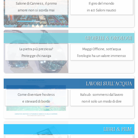
Salone di Canness, il primo
Il giro del mondo
amore non si scorda mai
in 40 Saloni nautici
GIOIELLI & OROLOGI
La pietra più preziosa?
Maggi Officine, sott’acqua
Protegge chi naviga
l'orologio ha un valore immenso
LAVORI SULL’ACQUA
Come diventare hostess
Italsub: sommersi dal lavoro
e steward di bordo
non è solo un modo di dire
LIBRI & FILM