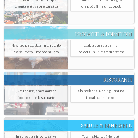
diventare attrazione turistica
che può offrire un approdo
PRODOTTI & FORNITORI
Navaltecnosud, datemi un punto
Egaf, la bussola per non
e vi solleverò il mondo nautico
perdersi in un mare di pratiche
RISTORANTI
Just Peruzzi, a tavola anche
Chameleon Clubbing Stintino,
l’occhio vuole la sua parte
il locale dai mille volti
SALUTE & BENESSERE
In spiaggia e in barca serve
Totani sbiancati? Nei piatti