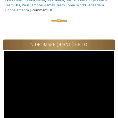
Team Usa
,
Paul Campbell-James
,
Team Korea
,
World Series della
Coppa America
| commenti:
0
VIDEOMARE QUANT'È BELLO