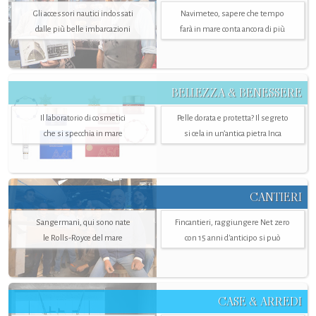
Gli accessori nautici indossati
Navimeteo, sapere che tempo
dalle più belle imbarcazioni
farà in mare conta ancora di più
BELLEZZA & BENESSERE
Il laboratorio di cosmetici
Pelle dorata e protetta? Il segreto
che si specchia in mare
si cela in un’antica pietra Inca
CANTIERI
Sangermani, qui sono nate
Fincantieri, raggiungere Net zero
le Rolls-Royce del mare
con 15 anni d'anticipo si può
CASE & ARREDI