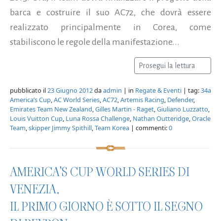
barca e costruire il suo AC72, che dovrà essere
realizzato principalmente in Corea, come
stabiliscono le regole della manifestazione...
Prosegui la lettura
pubblicato il
23 Giugno 2012
da
admin
| in
Regate & Eventi
| tag:
34a
America’s Cup
,
AC World Series
,
AC72
,
Artemis Racing
,
Defender
,
Emirates Team New Zealand
,
Gilles Martin - Raget
,
Giuliano Luzzatto
,
Louis Vuitton Cup
,
Luna Rossa Challenge
,
Nathan Outteridge
,
Oracle
Team
,
skipper Jimmy Spithill
,
Team Korea
| commenti:
0
AMERICA'S CUP WORLD SERIES DI
VENEZIA,
IL PRIMO GIORNO È SOTTO IL SEGNO