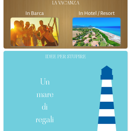
LA VACANZA
In Barca
In Hotel / Resort
IDEE PER STUPIRE
Un
mare
di
regali