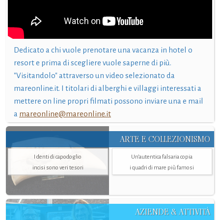
Dedicato a chi vuole prenotare una vacanza in hotel o
resort e prima di scegliere vuole saperne di più.
"Visitandolo" attraverso un video selezionato da
mareonline.it. I titolari di alberghi e villaggi interessati a
mettere on line propri filmati possono inviare una e mail
a
mareonline@mareonline.it
ARTE E COLLEZIONISMO
I denti di capodoglio
Un’autentica falsaria copia
incisi sono veri tesori
i quadri di mare più famosi
AZIENDE & ATTIVITÀ