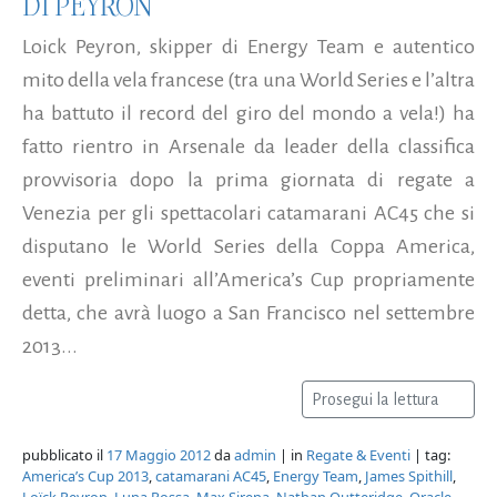
DI PEYRON
Loick Peyron, skipper di Energy Team e autentico
mito della vela francese (tra una World Series e l’altra
ha battuto il record del giro del mondo a vela!) ha
fatto rientro in Arsenale da leader della classifica
provvisoria dopo la prima giornata di regate a
Venezia per gli spettacolari catamarani AC45 che si
disputano le World Series della Coppa America,
eventi preliminari all’America’s Cup propriamente
detta, che avrà luogo a San Francisco nel settembre
2013...
Prosegui la lettura
pubblicato il
17 Maggio 2012
da
admin
| in
Regate & Eventi
| tag:
America’s Cup 2013
,
catamarani AC45
,
Energy Team
,
James Spithill
,
Loïck Peyron
,
Luna Rossa
,
Max Sirena
,
Nathan Outteridge
,
Oracle