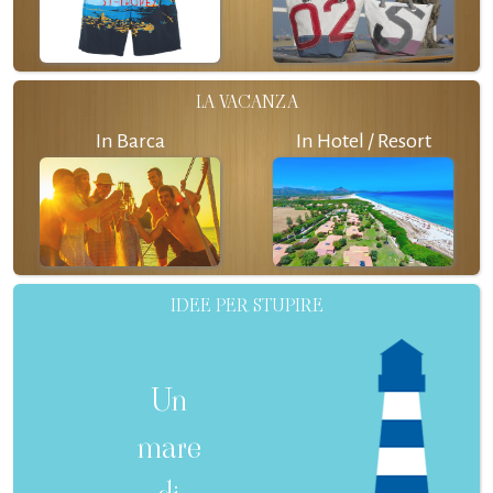
LA VACANZA
In Barca
In Hotel / Resort
IDEE PER STUPIRE
Un
mare