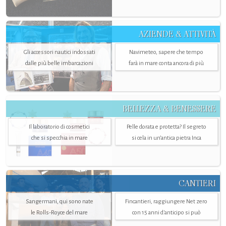
AZIENDE & ATTIVITÀ
Gli accessori nautici indossati
Navimeteo, sapere che tempo
dalle più belle imbarcazioni
farà in mare conta ancora di più
BELLEZZA & BENESSERE
Il laboratorio di cosmetici
Pelle dorata e protetta? Il segreto
che si specchia in mare
si cela in un’antica pietra Inca
CANTIERI
Sangermani, qui sono nate
Fincantieri, raggiungere Net zero
le Rolls-Royce del mare
con 15 anni d'anticipo si può