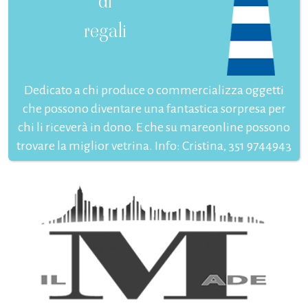
di
regali
Dedicato a chi produce o commercializza oggetti
che possono diventare una fantastica sorpresa per
chi li riceverà in dono. E che su mareonline possono
trovare la miglior vetrina. Info: Cristina, 351 9744943