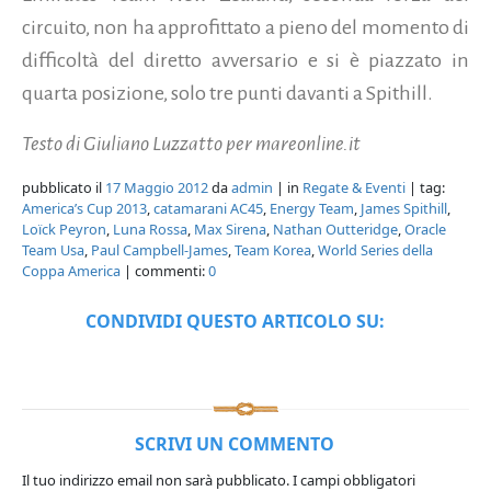
circuito, non ha approfittato a pieno del momento di
difficoltà del diretto avversario e si è piazzato in
quarta posizione, solo tre punti davanti a Spithill.
Testo di Giuliano Luzzatto per mareonline.it
pubblicato il
17 Maggio 2012
da
admin
| in
Regate & Eventi
| tag:
America’s Cup 2013
,
catamarani AC45
,
Energy Team
,
James Spithill
,
Loïck Peyron
,
Luna Rossa
,
Max Sirena
,
Nathan Outteridge
,
Oracle
Team Usa
,
Paul Campbell-James
,
Team Korea
,
World Series della
Coppa America
| commenti:
0
CONDIVIDI QUESTO ARTICOLO SU:
SCRIVI UN COMMENTO
Il tuo indirizzo email non sarà pubblicato.
I campi obbligatori