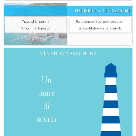
TURISMO & ATTRAZIONI
Trabocchi, i pontili
Portovenere, il borgo di pescatori
"macchine da pesca"
irresistibile esca per i turisti
MI MANDA MAREONLINE
Un
mare
di
sconti