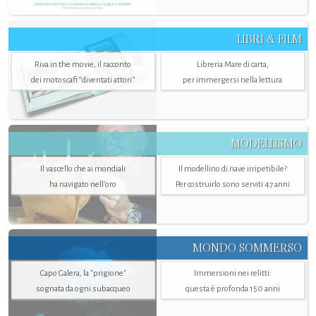
LIBRI & FILM
Riva in the movie, il racconto
Libreria Mare di carta,
dei motoscafi “diventati attori”
per immergersi nella lettura
MODELLISMO
Il vascello che ai mondiali
Il modellino di nave irripetibile?
ha navigato nell’oro
Per costruirlo sono serviti 47 anni
MONDO SOMMERSO
Capo Galera, la "prigione"
Immersioni nei relitti:
sognata da ogni subacqueo
questa è profonda 150 anni