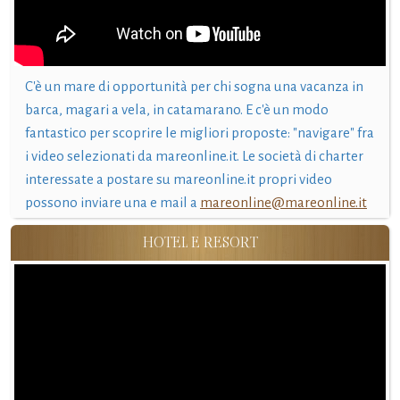
C'è un mare di opportunità per chi sogna una vacanza in
barca, magari a vela, in catamarano. E c'è un modo
fantastico per scoprire le migliori proposte: "navigare" fra
i video selezionati da mareonline.it. Le società di charter
interessate a postare su mareonline.it propri video
possono inviare una e mail a
mareonline@mareonline.it
HOTEL E RESORT