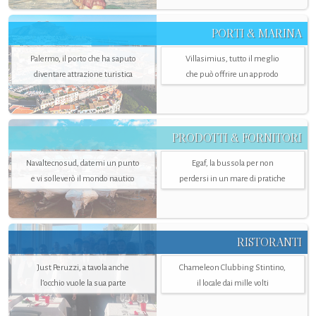
PORTI & MARINA
Palermo, il porto che ha saputo
Villasimius, tutto il meglio
diventare attrazione turistica
che può offrire un approdo
PRODOTTI & FORNITORI
Navaltecnosud, datemi un punto
Egaf, la bussola per non
e vi solleverò il mondo nautico
perdersi in un mare di pratiche
RISTORANTI
Just Peruzzi, a tavola anche
Chameleon Clubbing Stintino,
l’occhio vuole la sua parte
il locale dai mille volti