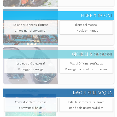
FIERE & SALONI
Salone di Canness, il primo
Il giro del mondo
amore non si scorda mai
in 40 Saloni nautici
GIOIELLI & OROLOGI
La pietra più preziosa?
Maggi Officine, sott’acqua
Protegge chi naviga
l'orologio ha un valore immenso
LAVORI SULL’ACQUA
Come diventare hostess
Italsub: sommersi dal lavoro
e steward di bordo
non è solo un modo di dire