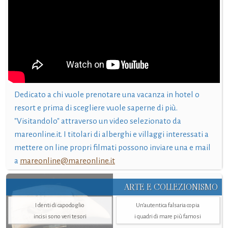
Dedicato a chi vuole prenotare una vacanza in hotel o
resort e prima di scegliere vuole saperne di più.
"Visitandolo" attraverso un video selezionato da
mareonline.it. I titolari di alberghi e villaggi interessati a
mettere on line propri filmati possono inviare una e mail
a
mareonline@mareonline.it
ARTE E COLLEZIONISMO
I denti di capodoglio
Un’autentica falsaria copia
incisi sono veri tesori
i quadri di mare più famosi