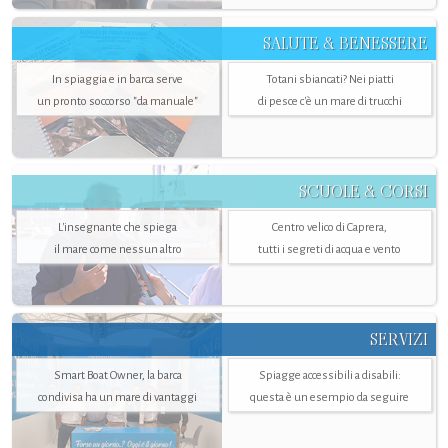
SALUTE & BENESSERE
In spiaggia e in barca serve
Totani sbiancati? Nei piatti
un pronto soccorso "da manuale"
di pesce c'è un mare di trucchi
SCUOLE & CORSI
L'insegnante che spiega
Centro velico di Caprera,
il mare come nessun altro
tutti i segreti di acqua e vento
SERVIZI
Smart Boat Owner, la barca
Spiagge accessibili a disabili:
condivisa ha un mare di vantaggi
questa è un esempio da seguire