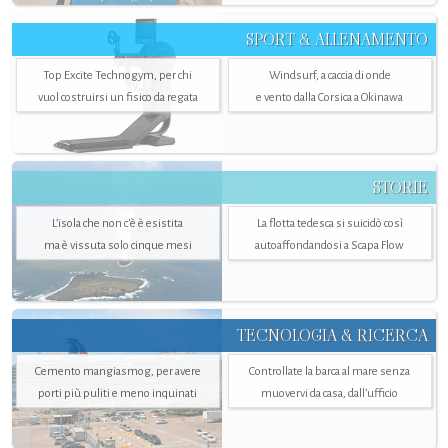
SPORT & ALLENAMENTO
Top Excite Technogym, per chi
Windsurf, a caccia di onde
vuol costruirsi un fisico da regata
e vento dalla Corsica a Okinawa
STORIE
L’isola che non c'è è esistita
La flotta tedesca si suicidò così
ma è vissuta solo cinque mesi
autoaffondandosi a Scapa Flow
TECNOLOGIA & RICERCA
Cemento mangiasmog, per avere
Controllate la barca al mare senza
porti più puliti e meno inquinati
muovervi da casa, dall’ufficio