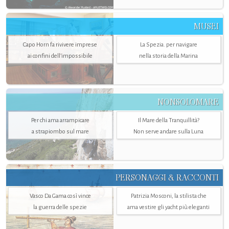
MUSEI
Capo Horn fa rivivere imprese
La Spezia. per navigare
ai confini dell’impossibile
nella storia della Marina
NONSOLOMARE
Per chi ama arrampicare
Il Mare della Tranquillità?
a strapiombo sul mare
Non serve andare sulla Luna
PERSONAGGI & RACCONTI
Vasco Da Gama così vince
Patrizia Mosconi, la stilista che
la guerra delle spezie
ama vestire gli yacht più eleganti