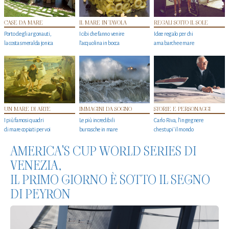
CASE DA MARE
IL MARE IN TAVOLA
REGALI SOTTO IL SOLE
Porto degli argonauti,
I cibi che fanno venire
Idee regalo per chi
la costa smeralda jonica
l’acquolina in bocca
ama barche e mare
UN MARE DI ARTE
IMMAGINI DA SOGNO
STORIE E PERSONAGGI
I più famosi quadri
Le più incredibili
Carlo Riva, l’ingegnere
di mare copiati per voi
burrasche in mare
che stupi' il mondo
AMERICA'S CUP WORLD SERIES DI
VENEZIA,
IL PRIMO GIORNO È SOTTO IL SEGNO
DI PEYRON