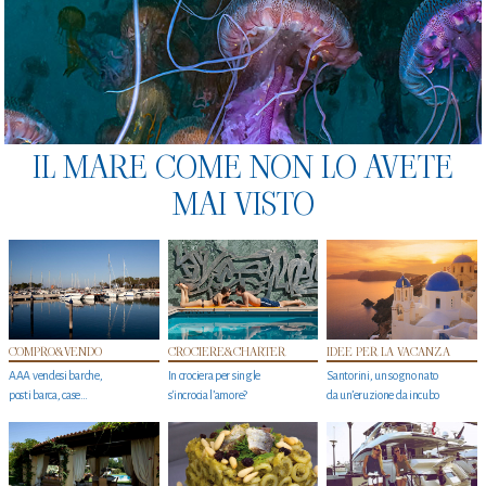
IL MARE COME NON LO AVETE
MAI VISTO
COMPRO&VENDO
CROCIERE&CHARTER
IDEE PER LA VACANZA
AAA vendesi barche,
In crociera per single
Santorini, un sogno nato
posti barca, case…
s'incrocia l’amore?
da un’eruzione da incubo