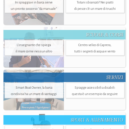
In spiaggia e in barca serve
Totani sbiancati? Nei piatti
un pronto soccorso "da manuale"
di pesce c'è un mare di trucchi
SCUOLE & CORSI
L'insegnante che spiega
Centro velico di Caprera,
il mare come nessun altro
tutti i segreti di acqua e vento
SERVIZI
Smart Boat Owner, la barca
Spiagge accessibili a disabili:
condivisa ha un mare di vantaggi
questa è un esempio da seguire
SPORT & ALLENAMENTO