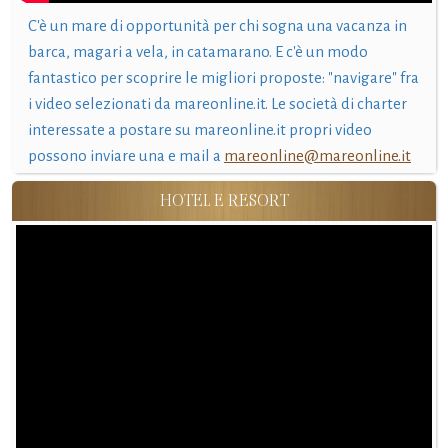
C'è un mare di opportunità per chi sogna una vacanza in
barca, magari a vela, in catamarano. E c'è un modo
fantastico per scoprire le migliori proposte: "navigare" fra
i video selezionati da mareonline.it. Le società di charter
interessate a postare su mareonline.it propri video
possono inviare una e mail a
mareonline@mareonline.it
HOTEL E RESORT