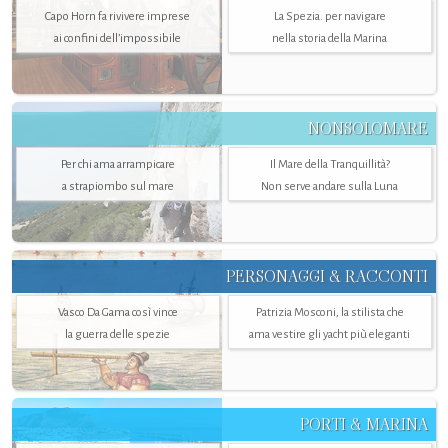
Capo Horn fa rivivere imprese
La Spezia. per navigare
ai confini dell’impossibile
nella storia della Marina
NONSOLOMARE
Per chi ama arrampicare
Il Mare della Tranquillità?
a strapiombo sul mare
Non serve andare sulla Luna
PERSONAGGI & RACCONTI
Vasco Da Gama così vince
Patrizia Mosconi, la stilista che
la guerra delle spezie
ama vestire gli yacht più eleganti
PORTI & MARINA