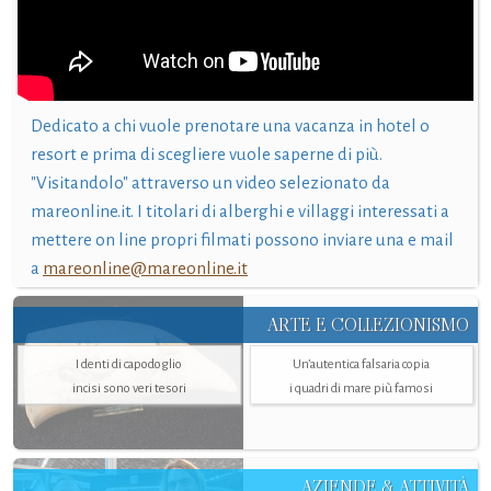
Dedicato a chi vuole prenotare una vacanza in hotel o
resort e prima di scegliere vuole saperne di più.
"Visitandolo" attraverso un video selezionato da
mareonline.it. I titolari di alberghi e villaggi interessati a
mettere on line propri filmati possono inviare una e mail
a
mareonline@mareonline.it
ARTE E COLLEZIONISMO
I denti di capodoglio
Un’autentica falsaria copia
incisi sono veri tesori
i quadri di mare più famosi
AZIENDE & ATTIVITÀ