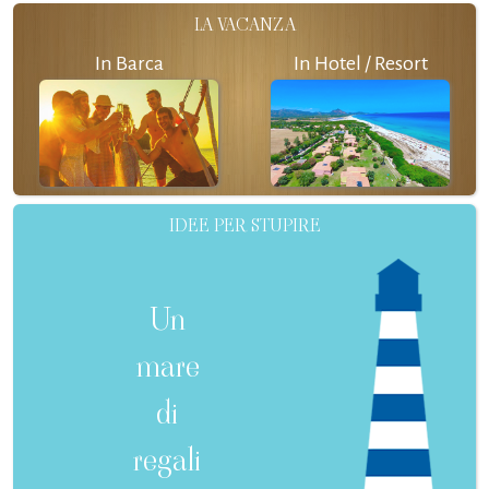
LA VACANZA
In Barca
In Hotel / Resort
IDEE PER STUPIRE
Un
mare
di
regali