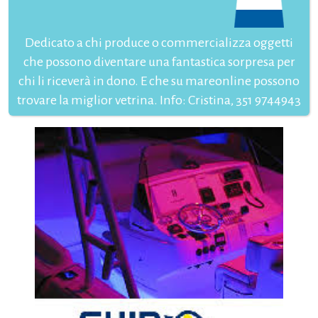
Dedicato a chi produce o commercializza oggetti
che possono diventare una fantastica sorpresa per
chi li riceverà in dono. E che su mareonline possono
trovare la miglior vetrina. Info: Cristina, 351 9744943