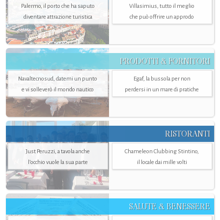
Palermo, il porto che ha saputo
Villasimius, tutto il meglio
diventare attrazione turistica
che può offrire un approdo
PRODOTTI & FORNITORI
Navaltecnosud, datemi un punto
Egaf, la bussola per non
e vi solleverò il mondo nautico
perdersi in un mare di pratiche
RISTORANTI
Just Peruzzi, a tavola anche
Chameleon Clubbing Stintino,
l’occhio vuole la sua parte
il locale dai mille volti
SALUTE & BENESSERE