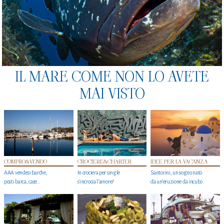
IL MARE COME NON LO AVETE
MAI VISTO
COMPRO&VENDO
CROCIERE&CHARTER
IDEE PER LA VACANZA
AAA vendesi barche,
In crociera per single
Santorini, un sogno nato
posti barca, case…
s'incrocia l’amore?
da un’eruzione da incubo