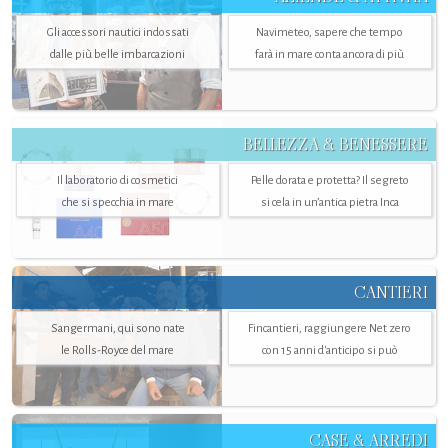
Gli accessori nautici indossati
Navimeteo, sapere che tempo
dalle più belle imbarcazioni
farà in mare conta ancora di più
BELLEZZA & BENESSERE
Il laboratorio di cosmetici
Pelle dorata e protetta? Il segreto
che si specchia in mare
si cela in un’antica pietra Inca
CANTIERI
Sangermani, qui sono nate
Fincantieri, raggiungere Net zero
le Rolls-Royce del mare
con 15 anni d'anticipo si può
CASE & ARREDI