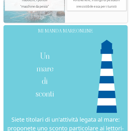
Trabocchi, i pontili
Portovenere, il borgo di pescatori
"macchine da pesca"
irresistibile esca per i turisti
MI MANDA MAREONLINE
Un
mare
di
sconti
Siete titolari di un'attività legata al mare:
proponete uno sconto particolare ai lettori-