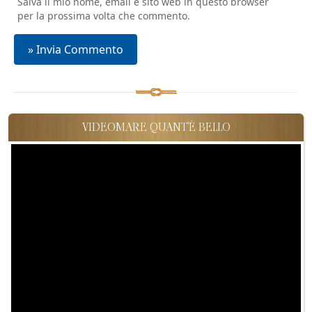
Salva il mio nome, email e sito web in questo browser
per la prossima volta che commento.
VIDEOMARE QUANT'È BELLO