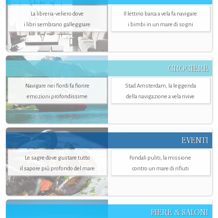
La libreria-veliero dove
Il lettino barca a vela fa navigare
i libri sembrano galleggiare
i bimbi in un mare di sogni
CROCIERE
Navigare nei fiordi fa fiorire
Stad Amsterdam, la leggenda
emozioni profondissime
della navigazione a vela rivive
EVENTI
Le sagre dove gustare tutto
Fondali puliti, la missione
il sapore più profondo del mare
contro un mare di rifiuti
FIERE & SALONI