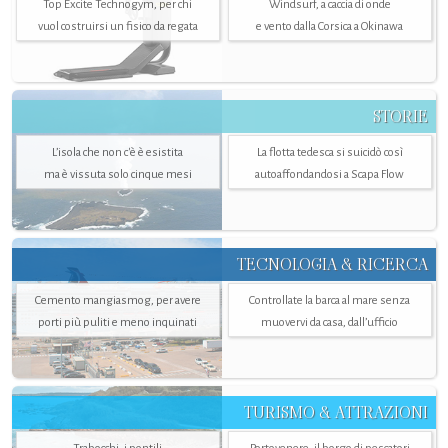
Top Excite Technogym, per chi
Windsurf, a caccia di onde
vuol costruirsi un fisico da regata
e vento dalla Corsica a Okinawa
STORIE
L’isola che non c'è è esistita
La flotta tedesca si suicidò così
ma è vissuta solo cinque mesi
autoaffondandosi a Scapa Flow
TECNOLOGIA & RICERCA
Cemento mangiasmog, per avere
Controllate la barca al mare senza
porti più puliti e meno inquinati
muovervi da casa, dall’ufficio
TURISMO & ATTRAZIONI