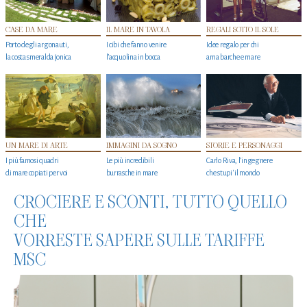
CASE DA MARE
IL MARE IN TAVOLA
REGALI SOTTO IL SOLE
Porto degli argonauti,
I cibi che fanno venire
Idee regalo per chi
la costa smeralda jonica
l’acquolina in bocca
ama barche e mare
UN MARE DI ARTE
IMMAGINI DA SOGNO
STORIE E PERSONAGGI
I più famosi quadri
Le più incredibili
Carlo Riva, l’ingegnere
di mare copiati per voi
burrasche in mare
che stupi' il mondo
CROCIERE E SCONTI, TUTTO QUELLO
CHE
VORRESTE SAPERE SULLE TARIFFE
MSC