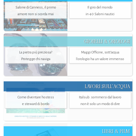
Salone di Canness, il primo
Il giro del mondo
amore non si scorda mai
in 40 Saloni nautici
GIOIELLI & OROLOGI
La pietra più preziosa?
Maggi Officine, sott’acqua
Protegge chi naviga
l'orologio ha un valore immenso
LAVORI SULL’ACQUA
Come diventare hostess
Italsub: sommersi dal lavoro
e steward di bordo
non è solo un modo di dire
LIBRI & FILM