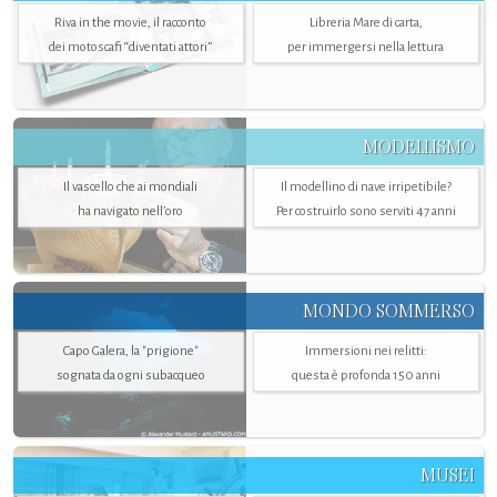
Riva in the movie, il racconto
Libreria Mare di carta,
dei motoscafi “diventati attori”
per immergersi nella lettura
MODELLISMO
Il vascello che ai mondiali
Il modellino di nave irripetibile?
ha navigato nell’oro
Per costruirlo sono serviti 47 anni
MONDO SOMMERSO
Capo Galera, la "prigione"
Immersioni nei relitti:
sognata da ogni subacqueo
questa è profonda 150 anni
MUSEI