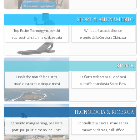
SPORT & ALLENAMENTO
Top Excite Technogym, per chi
Windsurf, a caccia di onde
vuol costruirsi un fisico da regata
e vento dalla Corsica a Okinawa
STORIE
L’isola che non c'è è esistita
La flotta tedesca si suicidò così
ma è vissuta solo cinque mesi
autoaffondandosi a Scapa Flow
TECNOLOGIA & RICERCA
Cemento mangiasmog, per avere
Controllate la barca al mare senza
porti più puliti e meno inquinati
muovervi da casa, dall’ufficio