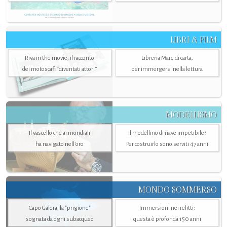
LIBRI & FILM
Riva in the movie, il racconto
Libreria Mare di carta,
dei motoscafi “diventati attori”
per immergersi nella lettura
MODELLISMO
Il vascello che ai mondiali
Il modellino di nave irripetibile?
ha navigato nell’oro
Per costruirlo sono serviti 47 anni
MONDO SOMMERSO
Capo Galera, la "prigione"
Immersioni nei relitti:
sognata da ogni subacqueo
questa è profonda 150 anni