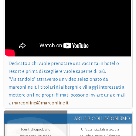
Dedicato a chi vuole prenotare una vacanza in hotel o
resort e prima di scegliere vuole saperne di più.
"Visitandolo" attraverso un video selezionato da
mareonline.it. I titolari di alberghi e villaggi interessati a
mettere on line propri filmati possono inviare una e mail
a
mareonline@mareonline.it
ARTE E COLLEZIONISMO
I denti di capodoglio
Un’autentica falsaria copia