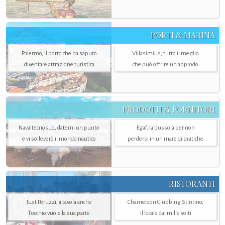
PORTI & MARINA
Palermo, il porto che ha saputo
Villasimius, tutto il meglio
diventare attrazione turistica
che può offrire un approdo
PRODOTTI & FORNITORI
Navaltecnosud, datemi un punto
Egaf, la bussola per non
e vi solleverò il mondo nautico
perdersi in un mare di pratiche
RISTORANTI
Just Peruzzi, a tavola anche
Chameleon Clubbing Stintino,
l’occhio vuole la sua parte
il locale dai mille volti