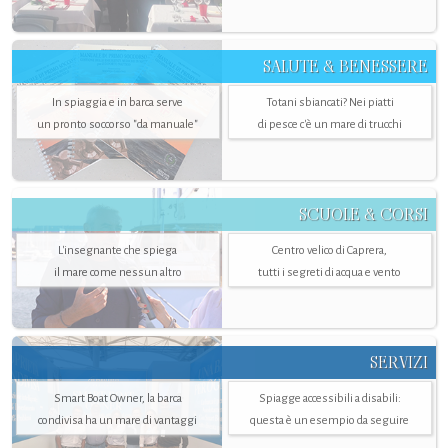
SALUTE & BENESSERE
In spiaggia e in barca serve
Totani sbiancati? Nei piatti
un pronto soccorso "da manuale"
di pesce c'è un mare di trucchi
SCUOLE & CORSI
L'insegnante che spiega
Centro velico di Caprera,
il mare come nessun altro
tutti i segreti di acqua e vento
SERVIZI
Smart Boat Owner, la barca
Spiagge accessibili a disabili:
condivisa ha un mare di vantaggi
questa è un esempio da seguire