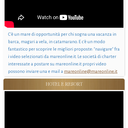
C'è un mare di opportunità per chi sogna una vacanza in
barca, magari a vela, in catamarano. E c'è un modo
fantastico per scoprire le migliori proposte: "navigare" fra
i video selezionati da mareonline.it. Le società di charter
interessate a postare su mareonline.it propri video
possono inviare una e mail a
mareonline@mareonline.it
HOTEL E RESORT