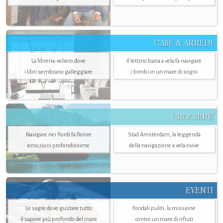
CASE & ARREDI
La libreria-veliero dove
Il lettino barca a vela fa navigare
i libri sembrano galleggiare
i bimbi in un mare di sogni
CROCIERE
Navigare nei fiordi fa fiorire
Stad Amsterdam, la leggenda
emozioni profondissime
della navigazione a vela rivive
EVENTI
Le sagre dove gustare tutto
Fondali puliti, la missione
il sapore più profondo del mare
contro un mare di rifiuti