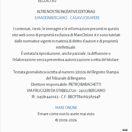
SEGUICI SU
ALTRE NOSTRE INIZIATIVE EDITORIALI
ILMADEINBERGAMO
CASAVUOISAPERE
I contenuti, i testi, le immagini e le informazioni presenti in questo
sito web sono di proprietà esclusiva di MareOnLine.it e sono tutelati
dalle normative vigenti in materia di diritto d'autore e di proprietà
intellettuale.
È vietata la riproduzione, anche parziale, la diffusione o
l'elaborazione senza preventiva autorizzazione scritta del titolare.
Testata giornalistica iscritta al numero 3/2026 del Registro Stampa
del Tribunale di Bergamo.
Direttore responsabile: PIETRO BARACHETTI
VIA P. RUGGERI DA STABELLO 20 - 24123 BERGAMO
P.I.: 04581440163 - C.F.: BRCPTR61H23A794P
MARE ONLINE
Il mare come non lo avete mai visto
© 2009-2026