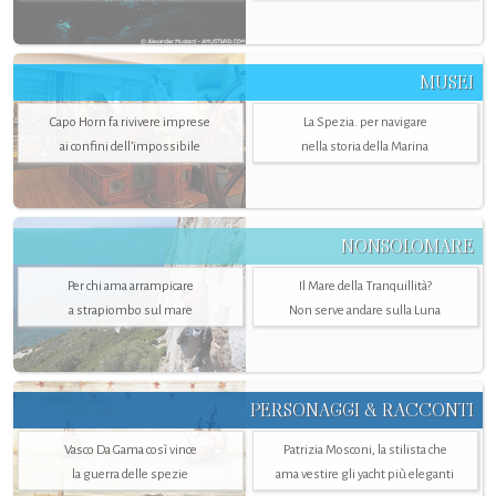
MUSEI
Capo Horn fa rivivere imprese
La Spezia. per navigare
ai confini dell’impossibile
nella storia della Marina
NONSOLOMARE
Per chi ama arrampicare
Il Mare della Tranquillità?
a strapiombo sul mare
Non serve andare sulla Luna
PERSONAGGI & RACCONTI
Vasco Da Gama così vince
Patrizia Mosconi, la stilista che
la guerra delle spezie
ama vestire gli yacht più eleganti