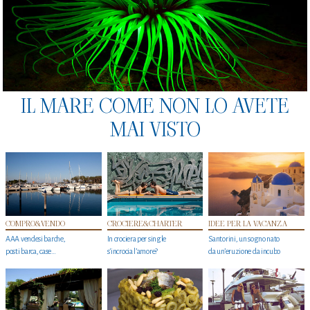
IL MARE COME NON LO AVETE
MAI VISTO
COMPRO&VENDO
CROCIERE&CHARTER
IDEE PER LA VACANZA
AAA vendesi barche,
In crociera per single
Santorini, un sogno nato
posti barca, case…
s'incrocia l’amore?
da un’eruzione da incubo