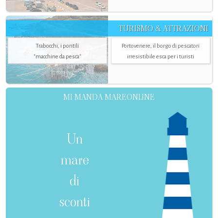
TURISMO & ATTRAZIONI
Trabocchi, i pontili
Portovenere, il borgo di pescatori
"macchine da pesca"
irresistibile esca per i turisti
MI MANDA MAREONLINE
Un
mare
di
sconti