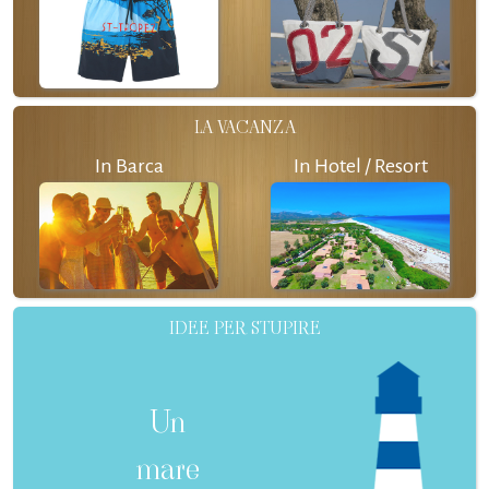
LA VACANZA
In Barca
In Hotel / Resort
IDEE PER STUPIRE
Un
mare