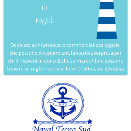
di
regali
Dedicato a chi produce o commercializza oggetti
che possono diventare una fantastica sorpresa per
chi li riceverà in dono. E che su mareonline possono
trovare la miglior vetrina. Info: Cristina, 351 9744943