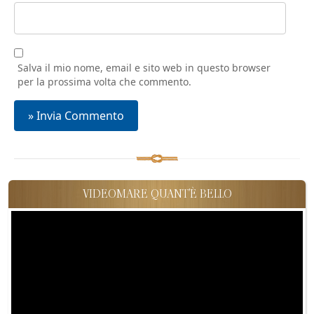
Salva il mio nome, email e sito web in questo browser
per la prossima volta che commento.
VIDEOMARE QUANT'È BELLO