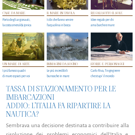
CASE DA MARE
IL MARE IN TAVOLA
REGALI SOTTO IL SOLE
Porto degli argonauti,
I cibi che fanno venire
Idee regalo per chi
la costa smeralda jonica
l’acquolina in bocca
ama barche e mare
UN MARE DI ARTE
IMMAGINI DA SOGNO
STORIE E PERSONAGGI
I più famosi quadri
Le più incredibili
Carlo Riva, l’ingegnere
di mare copiati per voi
burrasche in mare
che stupi' il mondo
TASSA DI STAZIONAMENTO PER LE
IMBARCAZIONI
ADDIO: L'ITALIA FA RIPARTIRE LA
NAUTICA?
Sembrava una decisione destinata a contribuire alla
risoluzione dei problemi economici dell'Italia e,