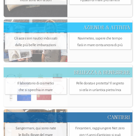
incisi sono veri tesori
i quadri di mare più famosi
AZIENDE & ATTIVITÀ
Gli accessori nautici indossati
Navimeteo, sapere che tempo
dalle più belle imbarcazioni
farà in mare conta ancora di più
BELLEZZA & BENESSERE
Il laboratorio di cosmetici
Pelle dorata e protetta? Il segreto
che si specchia in mare
si cela in un’antica pietra Inca
CANTIERI
Sangermani, qui sono nate
Fincantieri, raggiungere Net zero
le Rolls-Royce del mare
con 15 anni d'anticipo si può