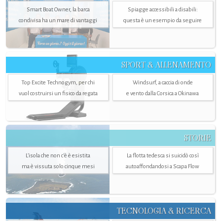
Smart Boat Owner, la barca
Spiagge accessibili a disabili:
condivisa ha un mare di vantaggi
questa è un esempio da seguire
SPORT & ALLENAMENTO
Top Excite Technogym, per chi
Windsurf, a caccia di onde
vuol costruirsi un fisico da regata
e vento dalla Corsica a Okinawa
STORIE
L’isola che non c'è è esistita
La flotta tedesca si suicidò così
ma è vissuta solo cinque mesi
autoaffondandosi a Scapa Flow
TECNOLOGIA & RICERCA