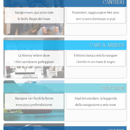
CANTIERI
Sangermani, qui sono nate
Fincantieri, raggiungere Net zero
le Rolls-Royce del mare
con 15 anni d'anticipo si può
CASE & ARREDI
La libreria-veliero dove
Il lettino barca a vela fa navigare
i libri sembrano galleggiare
i bimbi in un mare di sogni
CROCIERE
Navigare nei fiordi fa fiorire
Stad Amsterdam, la leggenda
emozioni profondissime
della navigazione a vela rivive