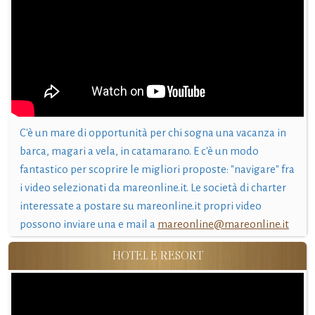
C'è un mare di opportunità per chi sogna una vacanza in
barca, magari a vela, in catamarano. E c'è un modo
fantastico per scoprire le migliori proposte: "navigare" fra
i video selezionati da mareonline.it. Le società di charter
interessate a postare su mareonline.it propri video
possono inviare una e mail a
mareonline@mareonline.it
HOTEL E RESORT