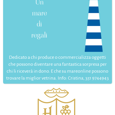
Un
mare
di
regali
Dedicato a chi produce o commercializza oggetti
che possono diventare una fantastica sorpresa per
chi li riceverà in dono. E che su mareonline possono
trovare la miglior vetrina. Info: Cristina, 351 9744943