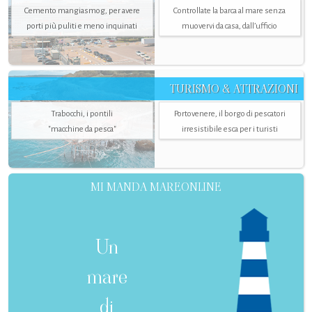
Cemento mangiasmog, per avere
Controllate la barca al mare senza
porti più puliti e meno inquinati
muovervi da casa, dall’ufficio
TURISMO & ATTRAZIONI
Trabocchi, i pontili
Portovenere, il borgo di pescatori
"macchine da pesca"
irresistibile esca per i turisti
MI MANDA MAREONLINE
Un
mare
di