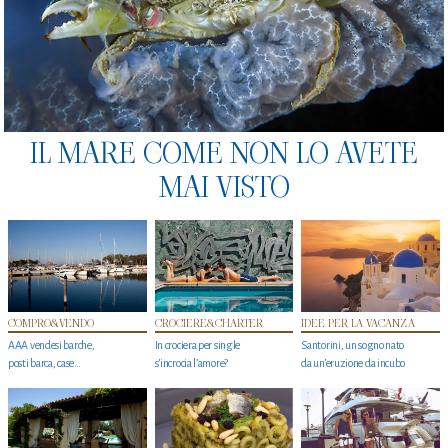
IL MARE COME NON LO AVETE
MAI VISTO
COMPRO&VENDO
CROCIERE&CHARTER
IDEE PER LA VACANZA
AAA vendesi barche,
In crociera per single
Santorini, un sogno nato
posti barca, case…
s'incrocia l’amore?
da un’eruzione da incubo