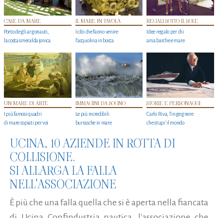
CASE DA MARE
IL MARE IN TAVOLA
REGALI SOTTO IL SOLE
Porto degli argonauti,
I cibi che fanno venire
Idee regalo per chi
la costa smeralda jonica
l’acquolina in bocca
ama barche e mare
UN MARE DI ARTE
IMMAGINI DA SOGNO
STORIE E PERSONAGGI
I più famosi quadri
Le più incredibili
Carlo Riva, l’ingegnere
di mare copiati per voi
burrasche in mare
che stupi' il mondo
UCINA, 10 AZIENDE IN ROTTA DI
COLLISIONE.
SI ALLARGA LA FALLA
NELL'ASSOCIAZIONE
È più che una falla quella che si è aperta nella fiancata
di Ucina Confindustria nautica,
l'associazione che