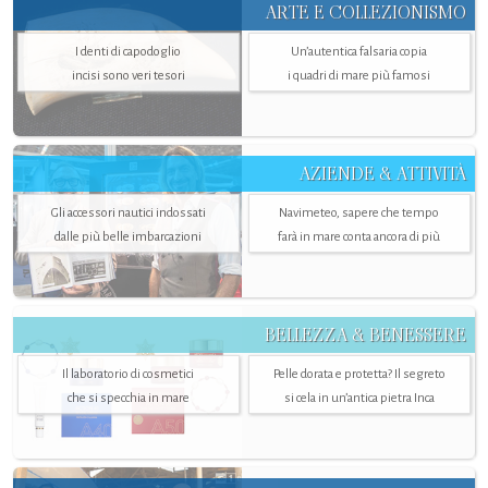
ARTE E COLLEZIONISMO
I denti di capodoglio
Un’autentica falsaria copia
incisi sono veri tesori
i quadri di mare più famosi
AZIENDE & ATTIVITÀ
Gli accessori nautici indossati
Navimeteo, sapere che tempo
dalle più belle imbarcazioni
farà in mare conta ancora di più
BELLEZZA & BENESSERE
Il laboratorio di cosmetici
Pelle dorata e protetta? Il segreto
che si specchia in mare
si cela in un’antica pietra Inca