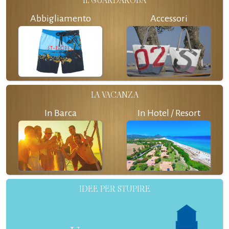
IL GUARDAROBA
Abbigliamento
Accessori
LA VACANZA
In Barca
In Hotel / Resort
IDEE PER STUPIRE