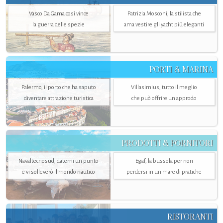
Vasco Da Gama così vince
Patrizia Mosconi, la stilista che
la guerra delle spezie
ama vestire gli yacht più eleganti
PORTI & MARINA
Palermo, il porto che ha saputo
Villasimius, tutto il meglio
diventare attrazione turistica
che può offrire un approdo
PRODOTTI & FORNITORI
Navaltecnosud, datemi un punto
Egaf, la bussola per non
e vi solleverò il mondo nautico
perdersi in un mare di pratiche
RISTORANTI