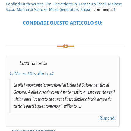
Confindustria nautica
,
Crn
,
Ferrettigroup
,
Lamberto Tacoli
,
Maltese
S.p.a.
,
Marina di Varazze
,
Mase Generators
,
Salpa
| commenti:
1
CONDIVIDI QUESTO ARTICOLO SU:
Luca
ha detto:
27 Marzo 2015 alle 17:42
La più importante "espressione" di Ucina è il Salone nautico di
Genova. A giudicare da come è stato gestito questo evento negli
ultimi anni il sospetto che anche l'associazione faccia acqua da
tutte le parti è quantomeno giustificato....
Rispondi
Segui questa discussione