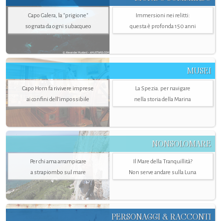
Capo Galera, la "prigione"
Immersioni nei relitti:
sognata da ogni subacqueo
questa è profonda 150 anni
MUSEI
Capo Horn fa rivivere imprese
La Spezia. per navigare
ai confini dell’impossibile
nella storia della Marina
NONSOLOMARE
Per chi ama arrampicare
Il Mare della Tranquillità?
a strapiombo sul mare
Non serve andare sulla Luna
PERSONAGGI & RACCONTI