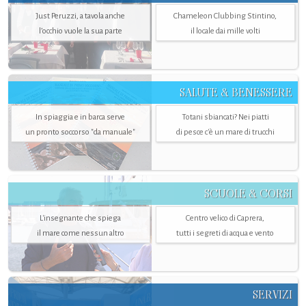
Just Peruzzi, a tavola anche
Chameleon Clubbing Stintino,
l’occhio vuole la sua parte
il locale dai mille volti
SALUTE & BENESSERE
In spiaggia e in barca serve
Totani sbiancati? Nei piatti
un pronto soccorso "da manuale"
di pesce c'è un mare di trucchi
SCUOLE & CORSI
L'insegnante che spiega
Centro velico di Caprera,
il mare come nessun altro
tutti i segreti di acqua e vento
SERVIZI