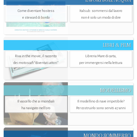
Come diventare hostess
Italsub: sommersi dal lavoro
e steward di bordo
non è solo un modo di dire
LIBRI & FILM
Riva in the movie, il racconto
Libreria Mare di carta,
dei motoscafi “diventati attori”
per immergersi nella lettura
MODELLISMO
Il vascello che ai mondiali
Il modellino di nave irripetibile?
ha navigato nell’oro
Per costruirlo sono serviti 47 anni
MONDO SOMMERSO