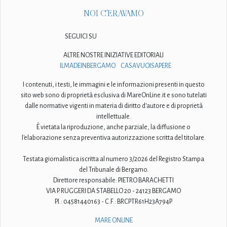
NOI C'ERAVAMO
SEGUICI SU
ALTRE NOSTRE INIZIATIVE EDITORIALI
ILMADEINBERGAMO
CASAVUOISAPERE
I contenuti, i testi, le immagini e le informazioni presenti in questo
sito web sono di proprietà esclusiva di MareOnLine.it e sono tutelati
dalle normative vigenti in materia di diritto d'autore e di proprietà
intellettuale.
È vietata la riproduzione, anche parziale, la diffusione o
l'elaborazione senza preventiva autorizzazione scritta del titolare.
Testata giornalistica iscritta al numero 3/2026 del Registro Stampa
del Tribunale di Bergamo.
Direttore responsabile: PIETRO BARACHETTI
VIA P. RUGGERI DA STABELLO 20 - 24123 BERGAMO
P.I.: 04581440163 - C.F.: BRCPTR61H23A794P
MARE ONLINE