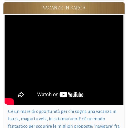
VACANZE IN BARCA
C'è un mare di opportunità per chi sogna una vacanza in
barca, magari a vela, in catamarano. E c'è un modo
fantastico per scoprire le migliori proposte: "navigare" fra