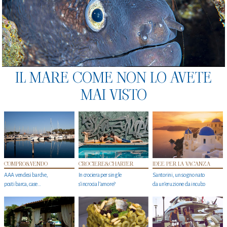
IL MARE COME NON LO AVETE
MAI VISTO
COMPRO&VENDO
CROCIERE&CHARTER
IDEE PER LA VACANZA
AAA vendesi barche,
In crociera per single
Santorini, un sogno nato
posti barca, case…
s'incrocia l’amore?
da un’eruzione da incubo