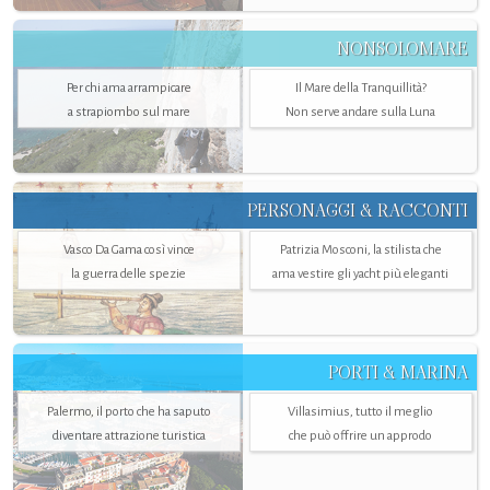
NONSOLOMARE
Per chi ama arrampicare
Il Mare della Tranquillità?
a strapiombo sul mare
Non serve andare sulla Luna
PERSONAGGI & RACCONTI
Vasco Da Gama così vince
Patrizia Mosconi, la stilista che
la guerra delle spezie
ama vestire gli yacht più eleganti
PORTI & MARINA
Palermo, il porto che ha saputo
Villasimius, tutto il meglio
diventare attrazione turistica
che può offrire un approdo