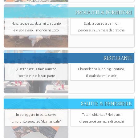
PRODOTTI & FORNITORI
Navaltecnosud, datemi un punto
Egaf, la bussola per non
e vi solleverò il mondo nautico
perdersi in un mare di pratiche
RISTORANTI
Just Peruzzi, a tavola anche
Chameleon Clubbing Stintino,
l’occhio vuole la sua parte
il locale dai mille volti
SALUTE & BENESSERE
In spiaggia e in barca serve
Totani sbiancati? Nei piatti
un pronto soccorso "da manuale"
di pesce c'è un mare di trucchi