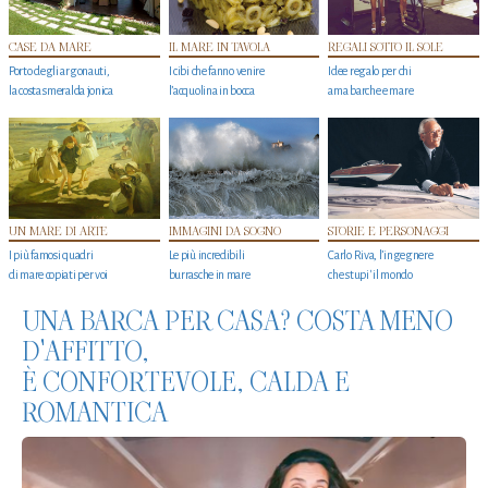
CASE DA MARE
IL MARE IN TAVOLA
REGALI SOTTO IL SOLE
Porto degli argonauti,
I cibi che fanno venire
Idee regalo per chi
la costa smeralda jonica
l’acquolina in bocca
ama barche e mare
UN MARE DI ARTE
IMMAGINI DA SOGNO
STORIE E PERSONAGGI
I più famosi quadri
Le più incredibili
Carlo Riva, l’ingegnere
di mare copiati per voi
burrasche in mare
che stupi' il mondo
UNA BARCA PER CASA? COSTA MENO
D'AFFITTO,
È CONFORTEVOLE, CALDA E
ROMANTICA