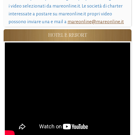
i video selezionati da mareonline.it. Le società di charter
interessate a postare su mareonline.it propri video
possono inviare una e mail a
mareonline@mareonline.it
HOTEL E RESORT