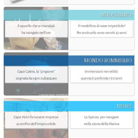
MODELLISMO
Il vascello che ai mondiali
Il modellino di nave irripetibile?
ha navigato nell’oro
Per costruirlo sono serviti 47 anni
MONDO SOMMERSO
Capo Galera, la "prigione"
Immersioni nei relitti:
sognata da ogni subacqueo
questa è profonda 150 anni
MUSEI
Capo Horn fa rivivere imprese
La Spezia. per navigare
ai confini dell’impossibile
nella storia della Marina