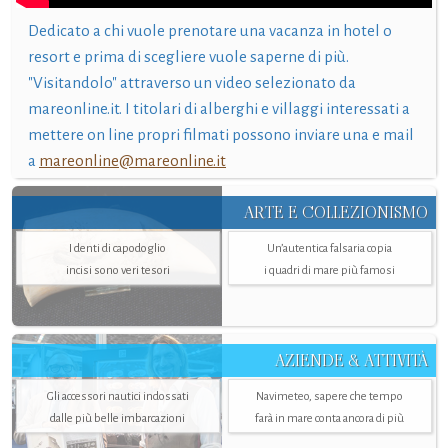
Dedicato a chi vuole prenotare una vacanza in hotel o
resort e prima di scegliere vuole saperne di più.
"Visitandolo" attraverso un video selezionato da
mareonline.it. I titolari di alberghi e villaggi interessati a
mettere on line propri filmati possono inviare una e mail
a
mareonline@mareonline.it
ARTE E COLLEZIONISMO
I denti di capodoglio
Un’autentica falsaria copia
incisi sono veri tesori
i quadri di mare più famosi
AZIENDE & ATTIVITÀ
Gli accessori nautici indossati
Navimeteo, sapere che tempo
dalle più belle imbarcazioni
farà in mare conta ancora di più