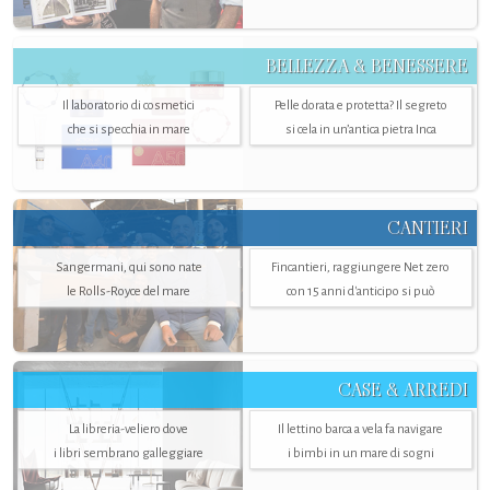
BELLEZZA & BENESSERE
Il laboratorio di cosmetici
Pelle dorata e protetta? Il segreto
che si specchia in mare
si cela in un’antica pietra Inca
CANTIERI
Sangermani, qui sono nate
Fincantieri, raggiungere Net zero
le Rolls-Royce del mare
con 15 anni d'anticipo si può
CASE & ARREDI
La libreria-veliero dove
Il lettino barca a vela fa navigare
i libri sembrano galleggiare
i bimbi in un mare di sogni