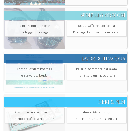
GIOIELLI & OROLOGI
La pietra più preziosa?
Maggi Officine, sott’acqua
Protegge chi naviga
l'orologio ha un valore immenso
LAVORI SULL’ACQUA
Come diventare hostess
Italsub: sommersi dal lavoro
e steward di bordo
non è solo un modo di dire
LIBRI & FILM
Riva in the movie, il racconto
Libreria Mare di carta,
dei motoscafi “diventati attori”
per immergersi nella lettura