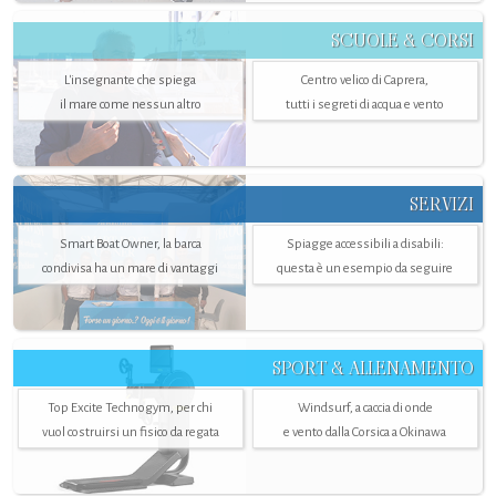
SCUOLE & CORSI
L'insegnante che spiega
Centro velico di Caprera,
il mare come nessun altro
tutti i segreti di acqua e vento
SERVIZI
Smart Boat Owner, la barca
Spiagge accessibili a disabili:
condivisa ha un mare di vantaggi
questa è un esempio da seguire
SPORT & ALLENAMENTO
Top Excite Technogym, per chi
Windsurf, a caccia di onde
vuol costruirsi un fisico da regata
e vento dalla Corsica a Okinawa