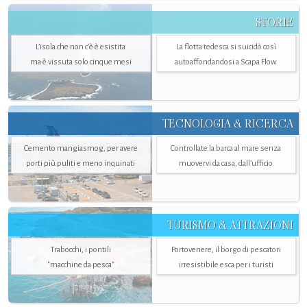
STORIE
L’isola che non c'è è esistita
La flotta tedesca si suicidò così
ma è vissuta solo cinque mesi
autoaffondandosi a Scapa Flow
TECNOLOGIA & RICERCA
Cemento mangiasmog, per avere
Controllate la barca al mare senza
porti più puliti e meno inquinati
muovervi da casa, dall’ufficio
TURISMO & ATTRAZIONI
Trabocchi, i pontili
Portovenere, il borgo di pescatori
"macchine da pesca"
irresistibile esca per i turisti