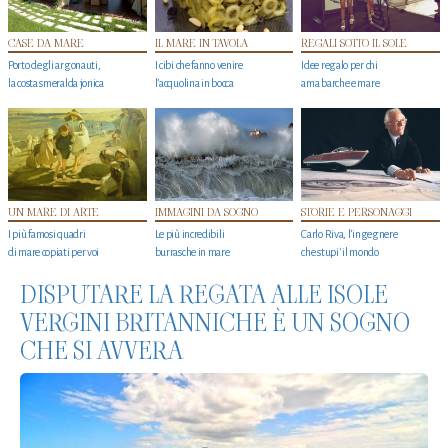
CASE DA MARE
IL MARE IN TAVOLA
REGALI SOTTO IL SOLE
Porto degli argonauti,
I cibi che fanno venire
Idee regalo per chi
la costa smeralda jonica
l’acquolina in bocca
ama barche e mare
UN MARE DI ARTE
IMMAGINI DA SOGNO
STORIE E PERSONAGGI
I più famosi quadri
Le più incredibili
Carlo Riva, l’ingegnere
di mare copiati per voi
burrasche in mare
che stupi' il mondo
DISPUTARE LA REGATA ALLE ISOLE
VERGINI BRITANNICHE È UN SOGNO
CHE SI AVVERA