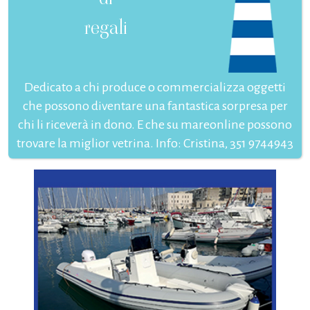
regali
Dedicato a chi produce o commercializza oggetti
che possono diventare una fantastica sorpresa per
chi li riceverà in dono. E che su mareonline possono
trovare la miglior vetrina. Info: Cristina, 351 9744943