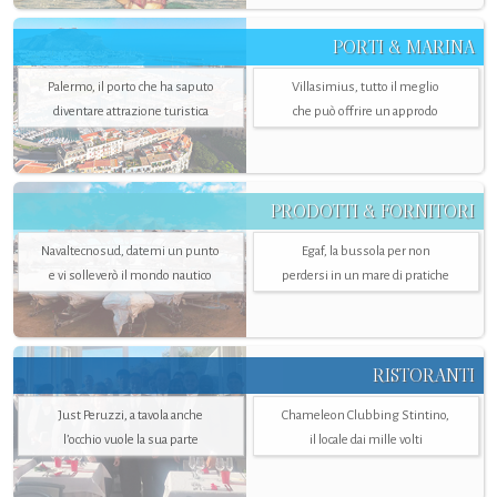
PORTI & MARINA
Palermo, il porto che ha saputo
Villasimius, tutto il meglio
diventare attrazione turistica
che può offrire un approdo
PRODOTTI & FORNITORI
Navaltecnosud, datemi un punto
Egaf, la bussola per non
e vi solleverò il mondo nautico
perdersi in un mare di pratiche
RISTORANTI
Just Peruzzi, a tavola anche
Chameleon Clubbing Stintino,
l’occhio vuole la sua parte
il locale dai mille volti