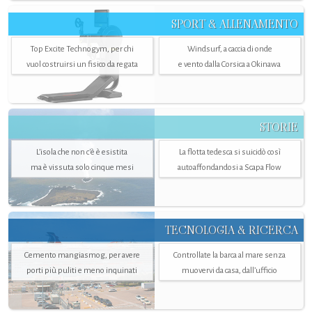
SPORT & ALLENAMENTO
Top Excite Technogym, per chi
Windsurf, a caccia di onde
vuol costruirsi un fisico da regata
e vento dalla Corsica a Okinawa
STORIE
L’isola che non c'è è esistita
La flotta tedesca si suicidò così
ma è vissuta solo cinque mesi
autoaffondandosi a Scapa Flow
TECNOLOGIA & RICERCA
Cemento mangiasmog, per avere
Controllate la barca al mare senza
porti più puliti e meno inquinati
muovervi da casa, dall’ufficio