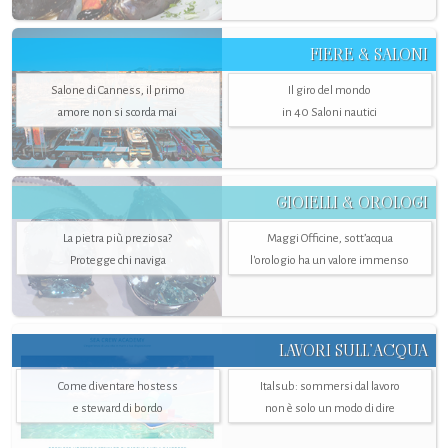
FIERE & SALONI
Salone di Canness, il primo
Il giro del mondo
amore non si scorda mai
in 40 Saloni nautici
GIOIELLI & OROLOGI
La pietra più preziosa?
Maggi Officine, sott’acqua
Protegge chi naviga
l'orologio ha un valore immenso
LAVORI SULL’ACQUA
Come diventare hostess
Italsub: sommersi dal lavoro
e steward di bordo
non è solo un modo di dire