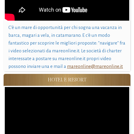
C'è un mare di opportunità per chi sogna una vacanza in
barca, magari a vela, in catamarano. E c'è un modo
fantastico per scoprire le migliori proposte: "navigare" fra
i video selezionati da mareonline.it. Le società di charter
interessate a postare su mareonline.it propri video
possono inviare una e mail a
mareonline@mareonline.it
HOTEL E RESORT