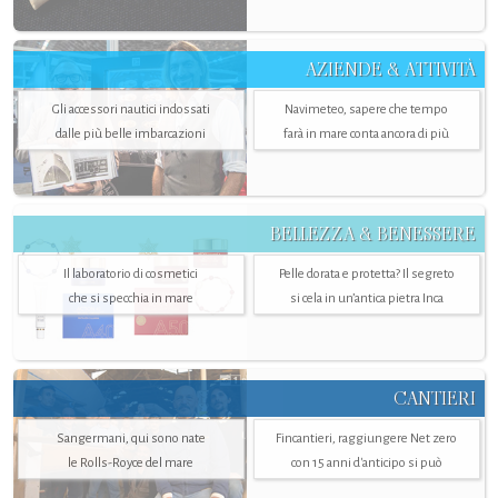
AZIENDE & ATTIVITÀ
Gli accessori nautici indossati
Navimeteo, sapere che tempo
dalle più belle imbarcazioni
farà in mare conta ancora di più
BELLEZZA & BENESSERE
Il laboratorio di cosmetici
Pelle dorata e protetta? Il segreto
che si specchia in mare
si cela in un’antica pietra Inca
CANTIERI
Sangermani, qui sono nate
Fincantieri, raggiungere Net zero
le Rolls-Royce del mare
con 15 anni d'anticipo si può