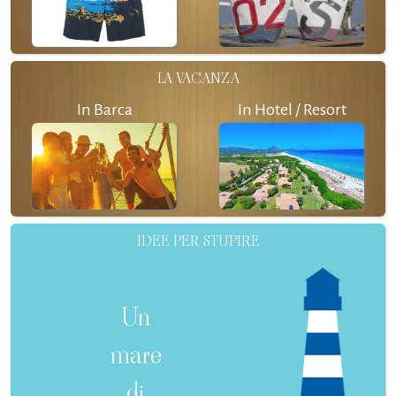
LA VACANZA
In Barca
In Hotel / Resort
IDEE PER STUPIRE
Un
mare
di