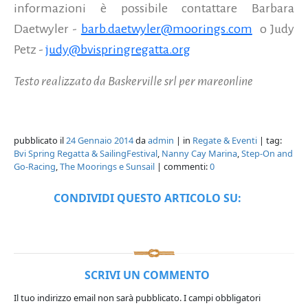
informazioni è possibile contattare Barbara
Daetwyler -
barb.daetwyler@moorings.com
o Judy
Petz -
judy@bvispringregatta.org
Testo realizzato da Baskerville srl per mareonline
pubblicato il
24 Gennaio 2014
da
admin
| in
Regate & Eventi
| tag:
Bvi Spring Regatta & SailingFestival
,
Nanny Cay Marina
,
Step-On and
Go-Racing
,
The Moorings e Sunsail
| commenti:
0
CONDIVIDI QUESTO ARTICOLO SU:
SCRIVI UN COMMENTO
Il tuo indirizzo email non sarà pubblicato.
I campi obbligatori