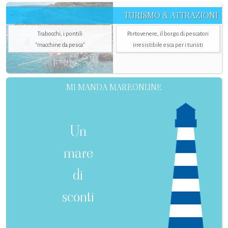
TURISMO & ATTRAZIONI
Trabocchi, i pontili
Portovenere, il borgo di pescatori
"macchine da pesca"
irresistibile esca per i turisti
MI MANDA MAREONLINE
Un
mare
di
sconti