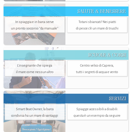
SALUTE & BENESSERE
In spiaggia e in barca serve
Totani sbiancati? Nei piatti
un pronto soccorso "da manuale"
di pesce c'è un mare di trucchi
SCUOLE & CORSI
L'insegnante che spiega
Centro velico di Caprera,
il mare come nessun altro
tutti i segreti di acqua e vento
SERVIZI
Smart Boat Owner, la barca
Spiagge accessibili a disabili:
condivisa ha un mare di vantaggi
questa è un esempio da seguire