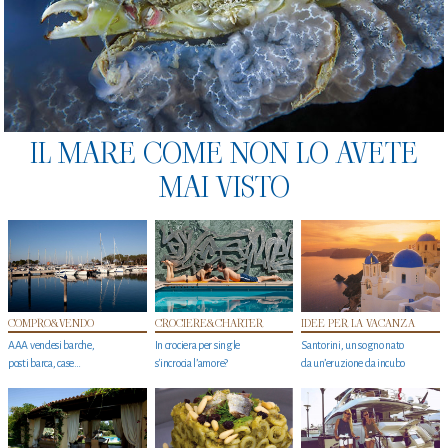
IL MARE COME NON LO AVETE
MAI VISTO
COMPRO&VENDO
CROCIERE&CHARTER
IDEE PER LA VACANZA
AAA vendesi barche,
In crociera per single
Santorini, un sogno nato
posti barca, case…
s'incrocia l’amore?
da un’eruzione da incubo