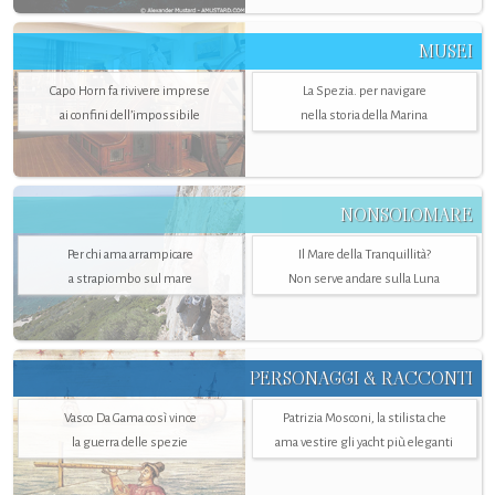
MUSEI
Capo Horn fa rivivere imprese
La Spezia. per navigare
ai confini dell’impossibile
nella storia della Marina
NONSOLOMARE
Per chi ama arrampicare
Il Mare della Tranquillità?
a strapiombo sul mare
Non serve andare sulla Luna
PERSONAGGI & RACCONTI
Vasco Da Gama così vince
Patrizia Mosconi, la stilista che
la guerra delle spezie
ama vestire gli yacht più eleganti