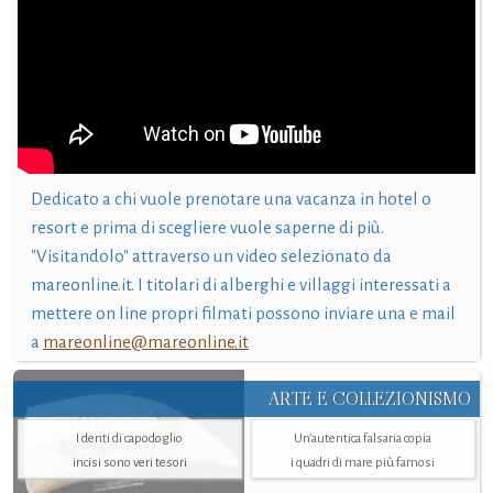
Dedicato a chi vuole prenotare una vacanza in hotel o
resort e prima di scegliere vuole saperne di più.
"Visitandolo" attraverso un video selezionato da
mareonline.it. I titolari di alberghi e villaggi interessati a
mettere on line propri filmati possono inviare una e mail
a
mareonline@mareonline.it
ARTE E COLLEZIONISMO
I denti di capodoglio
Un’autentica falsaria copia
incisi sono veri tesori
i quadri di mare più famosi