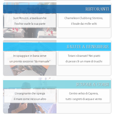
RISTORANTI
Just Peruzzi, a tavola anche
Chameleon Clubbing Stintino,
l’occhio vuole la sua parte
il locale dai mille volti
SALUTE & BENESSERE
In spiaggia e in barca serve
Totani sbiancati? Nei piatti
un pronto soccorso "da manuale"
di pesce c'è un mare di trucchi
SCUOLE & CORSI
L'insegnante che spiega
Centro velico di Caprera,
il mare come nessun altro
tutti i segreti di acqua e vento