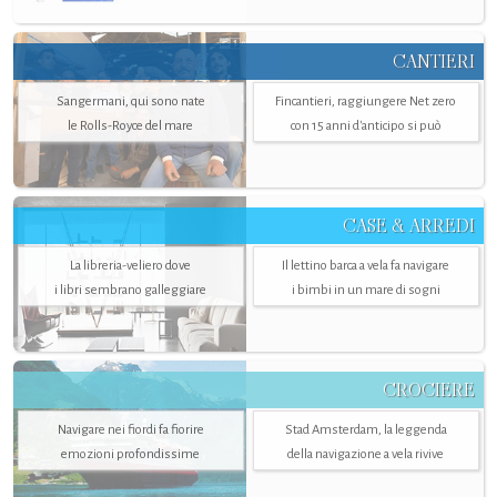
CANTIERI
Sangermani, qui sono nate
Fincantieri, raggiungere Net zero
le Rolls-Royce del mare
con 15 anni d'anticipo si può
CASE & ARREDI
La libreria-veliero dove
Il lettino barca a vela fa navigare
i libri sembrano galleggiare
i bimbi in un mare di sogni
CROCIERE
Navigare nei fiordi fa fiorire
Stad Amsterdam, la leggenda
emozioni profondissime
della navigazione a vela rivive