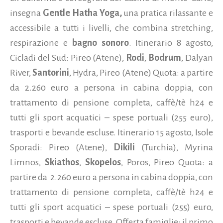
insegna
Gentle Hatha Yoga,
una pratica rilassante e
accessibile a tutti i livelli, che combina stretching,
respirazione e
bagno sonoro
. Itinerario 8 agosto,
Cicladi del Sud: Pireo (Atene),
Rodi
,
Bodrum
, Dalyan
River,
Santorini
, Hydra, Pireo (Atene) Quota: a partire
da 2.260 euro a persona in cabina doppia, con
trattamento di pensione completa, caffè/tè h24 e
tutti gli sport acquatici – spese portuali (255 euro),
trasporti e bevande escluse. Itinerario 15 agosto, Isole
Sporadi: Pireo (Atene),
Dikili
(Turchia), Myrina
Limnos,
Skiathos
,
Skopelos
, Poros, Pireo Quota: a
partire da 2.260 euro a persona in cabina doppia, con
trattamento di pensione completa, caffè/tè h24 e
tutti gli sport acquatici – spese portuali (255) euro,
trasporti e bevande escluse. Offerta famiglie: il primo