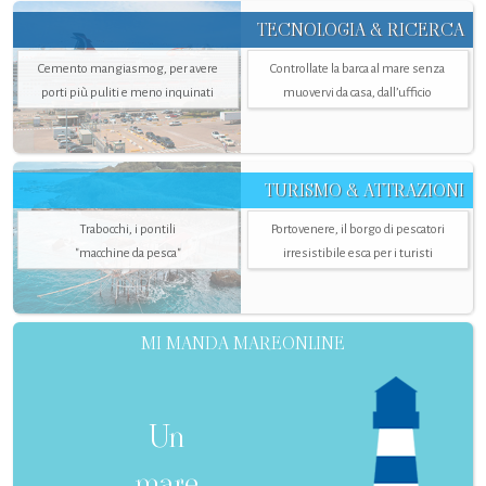
TECNOLOGIA & RICERCA
Cemento mangiasmog, per avere
Controllate la barca al mare senza
porti più puliti e meno inquinati
muovervi da casa, dall’ufficio
TURISMO & ATTRAZIONI
Trabocchi, i pontili
Portovenere, il borgo di pescatori
"macchine da pesca"
irresistibile esca per i turisti
MI MANDA MAREONLINE
Un
mare