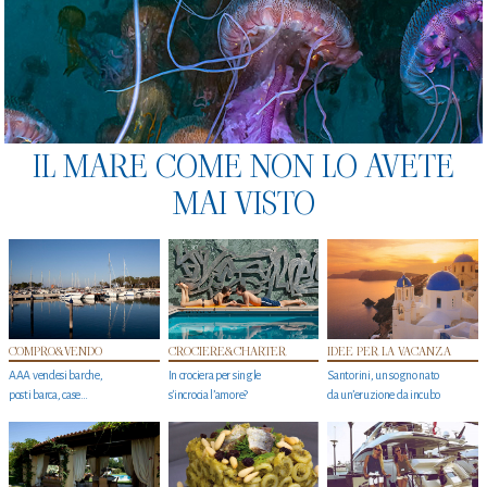
IL MARE COME NON LO AVETE
MAI VISTO
COMPRO&VENDO
CROCIERE&CHARTER
IDEE PER LA VACANZA
AAA vendesi barche,
In crociera per single
Santorini, un sogno nato
posti barca, case…
s'incrocia l’amore?
da un’eruzione da incubo