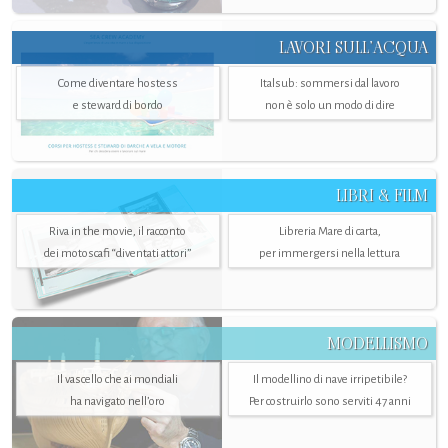
LAVORI SULL’ACQUA
Come diventare hostess
Italsub: sommersi dal lavoro
e steward di bordo
non è solo un modo di dire
LIBRI & FILM
Riva in the movie, il racconto
Libreria Mare di carta,
dei motoscafi “diventati attori”
per immergersi nella lettura
MODELLISMO
Il vascello che ai mondiali
Il modellino di nave irripetibile?
ha navigato nell’oro
Per costruirlo sono serviti 47 anni