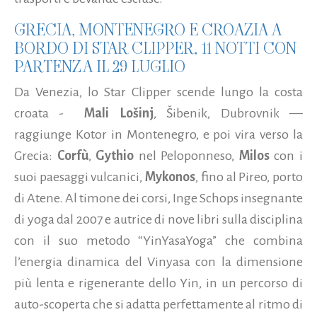
GRECIA, MONTENEGRO E CROAZIA A
BORDO DI STAR CLIPPER, 11 NOTTI CON
PARTENZA IL 29 LUGLIO
Da Venezia, lo Star Clipper scende lungo la costa
croata -
Mali Lošinj
, Šibenik, Dubrovnik —
raggiunge Kotor in Montenegro, e poi vira verso la
Grecia:
Corfù
,
Gythio
nel Peloponneso,
Milos
con i
suoi paesaggi vulcanici,
Mykonos
, fino al Pireo, porto
di Atene. Al timone dei corsi, Inge Schops insegnante
di yoga dal 2007 e autrice di nove libri sulla disciplina
con il suo metodo “YinYasaYoga” che combina
l’energia dinamica del Vinyasa con la dimensione
più lenta e rigenerante dello Yin, in un percorso di
auto-scoperta che si adatta perfettamente al ritmo di