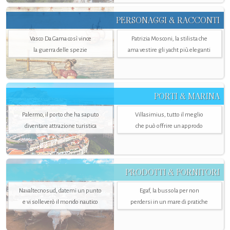
PERSONAGGI & RACCONTI
Vasco Da Gama così vince
Patrizia Mosconi, la stilista che
la guerra delle spezie
ama vestire gli yacht più eleganti
PORTI & MARINA
Palermo, il porto che ha saputo
Villasimius, tutto il meglio
diventare attrazione turistica
che può offrire un approdo
PRODOTTI & FORNITORI
Navaltecnosud, datemi un punto
Egaf, la bussola per non
e vi solleverò il mondo nautico
perdersi in un mare di pratiche