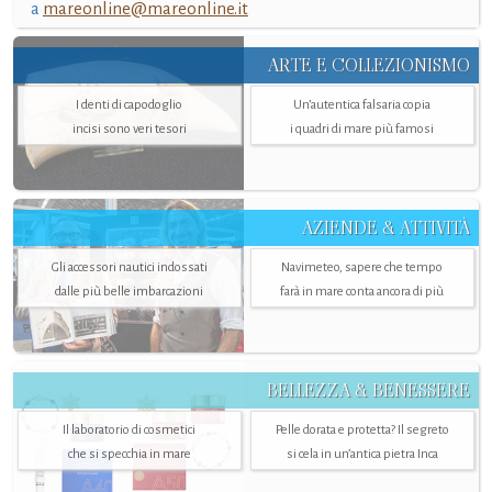
a
mareonline@mareonline.it
ARTE E COLLEZIONISMO
I denti di capodoglio
Un’autentica falsaria copia
incisi sono veri tesori
i quadri di mare più famosi
AZIENDE & ATTIVITÀ
Gli accessori nautici indossati
Navimeteo, sapere che tempo
dalle più belle imbarcazioni
farà in mare conta ancora di più
BELLEZZA & BENESSERE
Il laboratorio di cosmetici
Pelle dorata e protetta? Il segreto
che si specchia in mare
si cela in un’antica pietra Inca