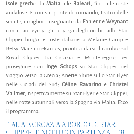
isole grech
e, da
Malta
alle
Baleari
, fino alle coste
andaluse. E con sul ponte di comando, teatro delle
sedute, i migliori insegnanti: da
Fabienne Weynant
con il suo eye yoga, lo yoga degli occhi, sullo Star
Clipper lungo le coste italiane, a Melanie Camp e
Betsy Marzahn-Ramos, pronti a darsi il cambio sul
Royal Clipper tra Croazia e Montenegro; per
proseguire con
Inge Schops
su Star Clipper nel
viaggio verso la Grecia; Anette Shine sullo Star Flyer
nelle Cicladi del Sud;
Céline Ravarino
e
Christel
Vollmer
, rispettivamente su Star Flyer e Star Clipper,
nelle rotte autunnali verso la Spagna via Malta. Ecco
il programma.
ITALIA E CROAZIA A BORDO DI STAR
CLIPPER, 11 NOTTI CON PARTENZA IL 18