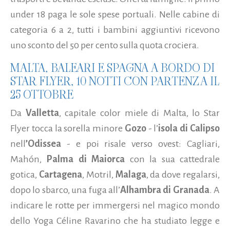
under 18 paga le sole spese portuali. Nelle cabine di
categoria 6 a 2, tutti i bambini aggiuntivi ricevono
uno sconto del 50 per cento sulla quota crociera.
MALTA, BALEARI E SPAGNA A BORDO DI
STAR FLYER, 10 NOTTI CON PARTENZA IL
25 OTTOBRE
Da
Valletta
, capitale color miele di Malta, lo Star
Flyer tocca la sorella minore
Gozo
- l’
isola di Calipso
nell
’Odissea
- e poi risale verso ovest: Cagliari,
Mahón,
Palma di Maiorca
con la sua cattedrale
gotica,
Cartagena
, Motril,
Malaga
, da dove regalarsi,
dopo lo sbarco, una fuga all’
Alhambra di Granada
. A
indicare le rotte per immergersi nel magico mondo
dello Yoga Céline Ravarino che ha studiato legge e