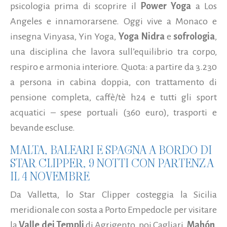
psicologia prima di scoprire il
Power Yoga
a Los
Angeles e innamorarsene. Oggi vive a Monaco e
insegna Vinyasa, Yin Yoga,
Yoga Nidra
e
sofrologia
,
una disciplina che lavora sull’equilibrio tra corpo,
respiro e armonia interiore. Quota: a partire da 3.230
a persona in cabina doppia, con trattamento di
pensione completa, caffè/tè h24 e tutti gli sport
acquatici – spese portuali (360 euro), trasporti e
bevande escluse.
MALTA, BALEARI E SPAGNA A BORDO DI
STAR CLIPPER, 9 NOTTI CON PARTENZA
IL 4 NOVEMBRE
Da Valletta, lo Star Clipper costeggia la Sicilia
meridionale con sosta a Porto Empedocle per visitare
la
Valle dei Templi
di Agrigento, poi Cagliari,
Mahón
,