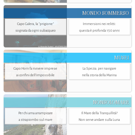
MONDO SOMMERSO
Capo Galera, la "prigione"
Immersioni nei relitti:
sognata da ogni subacqueo
questa è profonda 150 anni
MUSEI
Capo Horn fa rivivere imprese
La Spezia. per navigare
ai confini dell’impossibile
nella storia della Marina
NONSOLOMARE
Per chi ama arrampicare
Il Mare della Tranquillità?
a strapiombo sul mare
Non serve andare sulla Luna