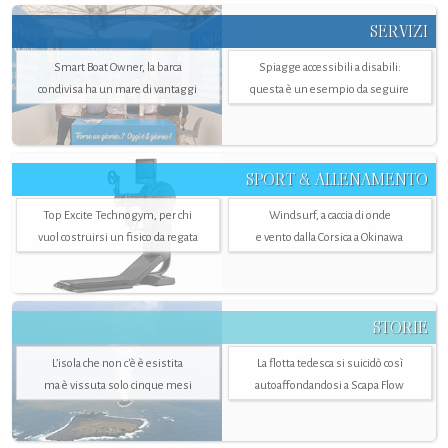
SERVIZI
Smart Boat Owner, la barca
Spiagge accessibili a disabili:
condivisa ha un mare di vantaggi
questa è un esempio da seguire
SPORT & ALLENAMENTO
Top Excite Technogym, per chi
Windsurf, a caccia di onde
vuol costruirsi un fisico da regata
e vento dalla Corsica a Okinawa
STORIE
L’isola che non c'è è esistita
La flotta tedesca si suicidò così
ma è vissuta solo cinque mesi
autoaffondandosi a Scapa Flow