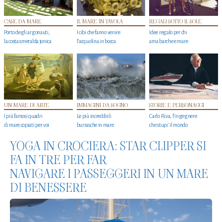
CASE DA MARE
IL MARE IN TAVOLA
REGALI SOTTO IL SOLE
Porto degli argonauti,
I cibi che fanno venire
Idee regalo per chi
la costa smeralda jonica
l’acquolina in bocca
ama barche e mare
UN MARE DI ARTE
IMMAGINI DA SOGNO
STORIE E PERSONAGGI
I più famosi quadri
Le più incredibili
Carlo Riva, l’ingegnere
di mare copiati per voi
burrasche in mare
che stupi' il mondo
YOGA IN CROCIERA: STAR CLIPPER SI
FA IN TRE PER FAR
NAVIGARE I PASSEGGERI IN UN MARE
DI BENESSERE