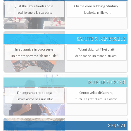
Just Peruzzi, a tavola anche
Chameleon Clubbing Stintino,
l’occhio vuole la sua parte
il locale dai mille volti
SALUTE & BENESSERE
In spiaggia e in barca serve
Totani sbiancati? Nei piatti
un pronto soccorso "da manuale"
di pesce c'è un mare di trucchi
SCUOLE & CORSI
L'insegnante che spiega
Centro velico di Caprera,
il mare come nessun altro
tutti i segreti di acqua e vento
SERVIZI