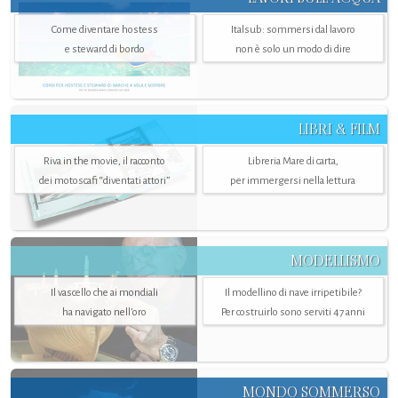
Come diventare hostess
Italsub: sommersi dal lavoro
e steward di bordo
non è solo un modo di dire
LIBRI & FILM
Riva in the movie, il racconto
Libreria Mare di carta,
dei motoscafi “diventati attori”
per immergersi nella lettura
MODELLISMO
Il vascello che ai mondiali
Il modellino di nave irripetibile?
ha navigato nell’oro
Per costruirlo sono serviti 47 anni
MONDO SOMMERSO