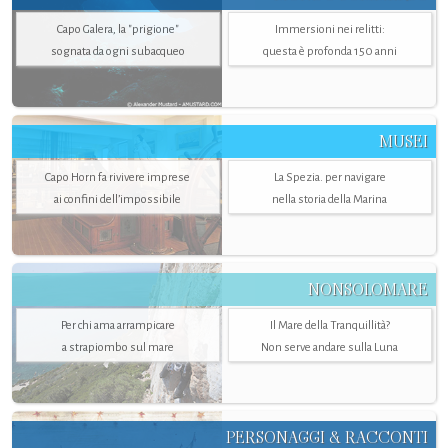
Capo Galera, la "prigione"
Immersioni nei relitti:
sognata da ogni subacqueo
questa è profonda 150 anni
MUSEI
Capo Horn fa rivivere imprese
La Spezia. per navigare
ai confini dell’impossibile
nella storia della Marina
NONSOLOMARE
Per chi ama arrampicare
Il Mare della Tranquillità?
a strapiombo sul mare
Non serve andare sulla Luna
PERSONAGGI & RACCONTI