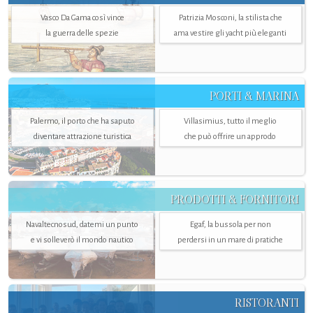
Vasco Da Gama così vince
Patrizia Mosconi, la stilista che
la guerra delle spezie
ama vestire gli yacht più eleganti
PORTI & MARINA
Palermo, il porto che ha saputo
Villasimius, tutto il meglio
diventare attrazione turistica
che può offrire un approdo
PRODOTTI & FORNITORI
Navaltecnosud, datemi un punto
Egaf, la bussola per non
e vi solleverò il mondo nautico
perdersi in un mare di pratiche
RISTORANTI