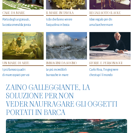
CASE DA MARE
IL MARE IN TAVOLA
REGALI SOTTO IL SOLE
Porto degli argonauti,
I cibi che fanno venire
Idee regalo per chi
la costa smeralda jonica
l’acquolina in bocca
ama barche e mare
UN MARE DI ARTE
IMMAGINI DA SOGNO
STORIE E PERSONAGGI
I più famosi quadri
Le più incredibili
Carlo Riva, l’ingegnere
di mare copiati per voi
burrasche in mare
che stupi' il mondo
ZAINO GALLEGGIANTE, LA
SOLUZIONE PER NON
VEDER NAUFRAGARE GLI OGGETTI
PORTATI IN BARCA