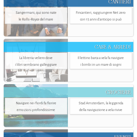
CANTIERI
Sangermani, qui sono nate
Fincantieri, raggiungere Net zero
le Rolls-Royce del mare
con 15 anni d'anticipo si può
CASE & ARREDI
La libreria-veliero dove
Il lettino barca a vela fa navigare
i libri sembrano galleggiare
i bimbi in un mare di sogni
CROCIERE
Navigare nei fiordi fa fiorire
Stad Amsterdam, la leggenda
emozioni profondissime
della navigazione a vela rivive