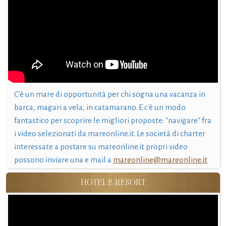
C'è un mare di opportunità per chi sogna una vacanza in
barca, magari a vela, in catamarano. E c'è un modo
fantastico per scoprire le migliori proposte: "navigare" fra
i video selezionati da mareonline.it. Le società di charter
interessate a postare su mareonline.it propri video
possono inviare una e mail a
mareonline@mareonline.it
HOTEL E RESORT