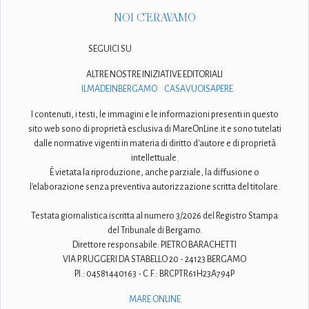
NOI C'ERAVAMO
SEGUICI SU
ALTRE NOSTRE INIZIATIVE EDITORIALI
ILMADEINBERGAMO
CASAVUOISAPERE
I contenuti, i testi, le immagini e le informazioni presenti in questo
sito web sono di proprietà esclusiva di MareOnLine.it e sono tutelati
dalle normative vigenti in materia di diritto d'autore e di proprietà
intellettuale.
È vietata la riproduzione, anche parziale, la diffusione o
l'elaborazione senza preventiva autorizzazione scritta del titolare.
Testata giornalistica iscritta al numero 3/2026 del Registro Stampa
del Tribunale di Bergamo.
Direttore responsabile: PIETRO BARACHETTI
VIA P. RUGGERI DA STABELLO 20 - 24123 BERGAMO
P.I.: 04581440163 - C.F.: BRCPTR61H23A794P
MARE ONLINE