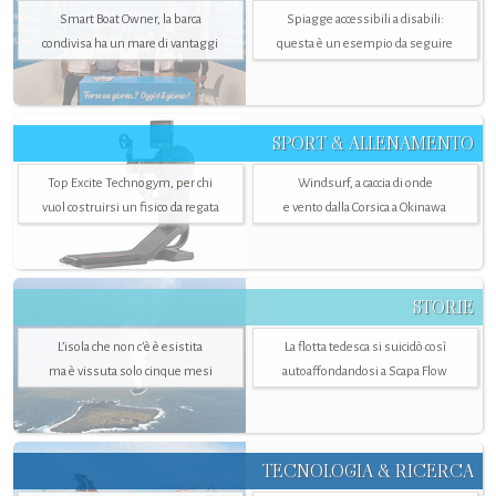
Smart Boat Owner, la barca
Spiagge accessibili a disabili:
condivisa ha un mare di vantaggi
questa è un esempio da seguire
SPORT & ALLENAMENTO
Top Excite Technogym, per chi
Windsurf, a caccia di onde
vuol costruirsi un fisico da regata
e vento dalla Corsica a Okinawa
STORIE
L’isola che non c'è è esistita
La flotta tedesca si suicidò così
ma è vissuta solo cinque mesi
autoaffondandosi a Scapa Flow
TECNOLOGIA & RICERCA