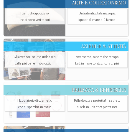
ARTE E COLLEZIONISMO
I denti di capodoglio
Un’autentica falsaria copia
incisi sono veri tesori
i quadri di mare più famosi
AZIENDE & ATTIVITÀ
Gli accessori nautici indossati
Navimeteo, sapere che tempo
dalle più belle imbarcazioni
farà in mare conta ancora di più
BELLEZZA & BENESSERE
Il laboratorio di cosmetici
Pelle dorata e protetta? Il segreto
che si specchia in mare
si cela in un’antica pietra Inca