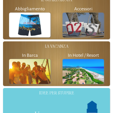
Abbigliamento
Accessori
LA VACANZA
In Barca
In Hotel / Resort
IDEE PER STUPIRE