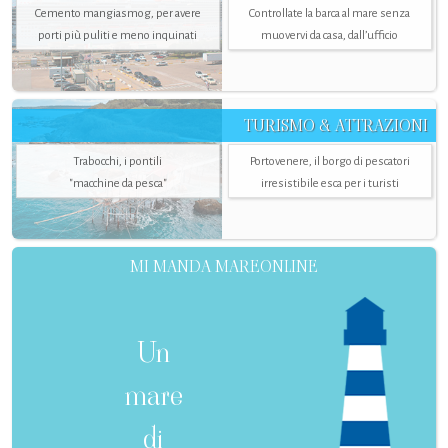
Cemento mangiasmog, per avere
Controllate la barca al mare senza
porti più puliti e meno inquinati
muovervi da casa, dall’ufficio
TURISMO & ATTRAZIONI
Trabocchi, i pontili
Portovenere, il borgo di pescatori
"macchine da pesca"
irresistibile esca per i turisti
MI MANDA MAREONLINE
Un
mare
di