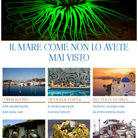
IL MARE COME NON LO AVETE
MAI VISTO
COMPRO&VENDO
CROCIERE&CHARTER
IDEE PER LA VACANZA
AAA vendesi barche,
In crociera per single
Santorini, un sogno nato
posti barca, case…
s'incrocia l’amore?
da un’eruzione da incubo