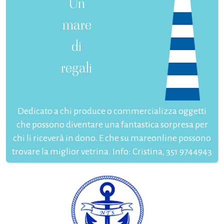
Un
mare
di
regali
Dedicato a chi produce o commercializza oggetti
che possono diventare una fantastica sorpresa per
chi li riceverà in dono. E che su mareonline possono
trovare la miglior vetrina. Info: Cristina, 351 9744943