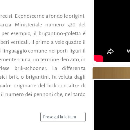
recisi. E conoscerne a fondo le origini.
dinanza Ministeriale numero 320 del
 per esempio, il brigantino-goletta è
eri verticali, il primo a vele quadre il
 linguaggio comune nei porti liguri il
emente scuna, un termine derivato, in
ese brik-schooner. La differenza
sici brik, o brigantini, fu voluta dagli
uadre originarie del brik con altre di
l numero dei pennoni che, nel tardo
Prosegui la lettura