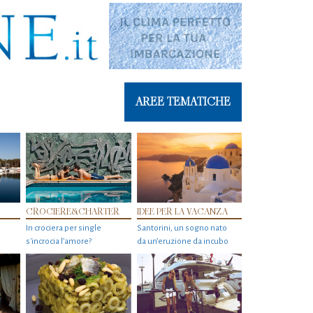
AREE TEMATICHE
CROCIERE&CHARTER
IDEE PER LA VACANZA
In crociera per single
Santorini, un sogno nato
s'incrocia l’amore?
da un’eruzione da incubo