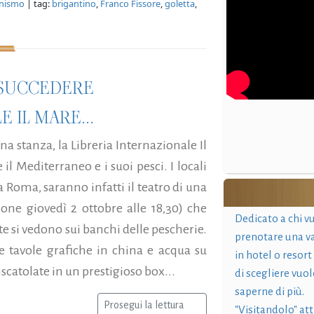
onismo
| tag:
brigantino
,
Franco Fissore
,
goletta
,
Ò SUCCEDERE
 IL MARE...
una stanza, la Libreria Internazionale Il
il Mediterraneo e i suoi pesci. I locali
 a Roma, saranno infatti il teatro di una
one giovedì 2 ottobre alle 18,30) che
Dedicato a chi v
te si vedono sui banchi delle pescherie.
prenotare una v
e tavole grafiche in china e acqua su
in hotel o resort
scatolate in un prestigioso box...
di scegliere vuol
saperne di più.
Prosegui la lettura
"Visitandolo" at