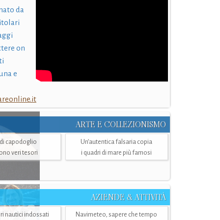
nato da
itolari
laggi
ttere on
ti
una e
eonline.it
ARTE E COLLEZIONISMO
i di capodoglio
Un’autentica falsaria copia
sono veri tesori
i quadri di mare più famosi
AZIENDE & ATTIVITÀ
ri nautici indossati
Navimeteo, sapere che tempo