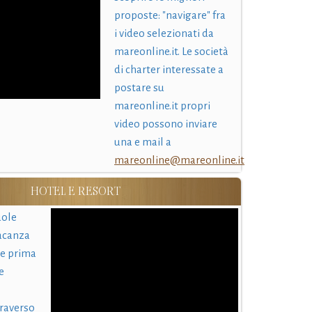
proposte: "navigare" fra
i video selezionati da
mareonline.it. Le società
di charter interessate a
postare su
mareonline.it propri
video possono inviare
una e mail a
mareonline@mareonline.it
HOTEL E RESORT
uole
acanza
 e prima
e
traverso