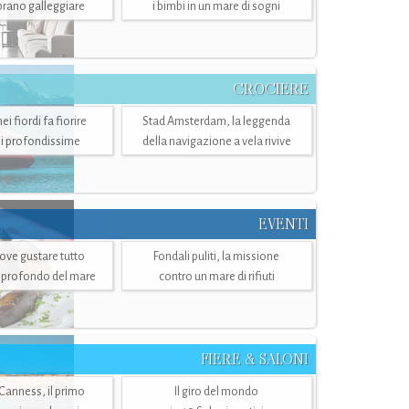
mbrano galleggiare
i bimbi in un mare di sogni
CROCIERE
i fiordi fa fiorire
Stad Amsterdam, la leggenda
i profondissime
della navigazione a vela rivive
EVENTI
dove gustare tutto
Fondali puliti, la missione
ù profondo del mare
contro un mare di rifiuti
FIERE & SALONI
 Canness, il primo
Il giro del mondo