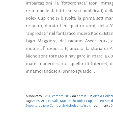
imbarcazioni; la "fotocronaca" (con immag
resto quelle di tutti i servizi pubblicati) d
Rolex Cup che si è svolta la prima settima
restauro, durato ben quattro anni, della Ys
"approdati" nel fantastico museo Koc di Istanb
Lago Maggiore, del raduno Asedc 2012, c
motoscafi d'epoca. E, ancora, la storia di 
Nicholsons tornato a navigare in mare, a 60 
mare modernissimo: quello di Internet, do
innamorandose al primo sguardo...
pubblicato il
26 Dicembre 2012
da
admin
| in
Arte & Colle
tag:
Aries
,
Arte Navale
,
Maxi Yacht Rolex Cup
,
museo Koc di
Imperia
,
veliero Camper & Nicholsons
,
Ysolt
| commenti:
0