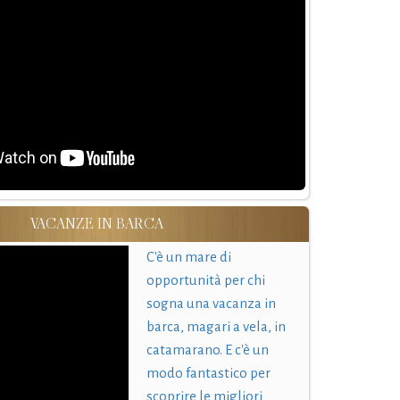
VACANZE IN BARCA
C'è un mare di
opportunità per chi
sogna una vacanza in
barca, magari a vela, in
catamarano. E c'è un
modo fantastico per
scoprire le migliori