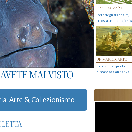
CASE DA MARE
Porto degli argonauti,
la costa smeralda jonic
UN MARE DI ARTE
I più famosi quadri
AVETE MAI VISTO
di mare copiati per voi
ria 'Arte & Collezionismo'
OLETTA