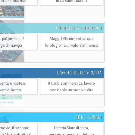
n si scorda mai
in 40 Saloni nautici
GIOIELLI & OROLOGI
ra più preziosa?
Maggi Officine, sott’acqua
ge chi naviga
l'orologio ha un valore immenso
LAVORI SULL’ACQUA
ventare hostess
Italsub: sommersi dal lavoro
ward di bordo
non è solo un modo di dire
LIBRI & FILM
 movie, il racconto
Libreria Mare di carta,
i “diventati attori”
per immergersi nella lettura