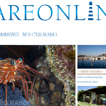
OMMENTI
NOI C'ERAVAMO
COMPRO&VENDO
AAA vendesi barche,
posti barca, case…