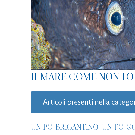
IL MARE COME NON LO 
Articoli presenti nella catego
UN PO' BRIGANTINO, UN PO' G