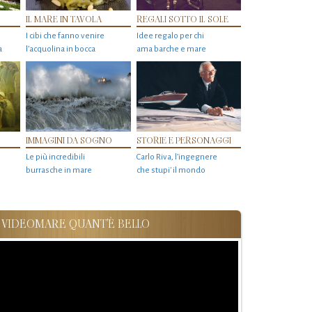
IL MARE IN TAVOLA
REGALI SOTTO IL SOLE
I cibi che fanno venire
Idee regalo per chi
a
l’acquolina in bocca
ama barche e mare
IMMAGINI DA SOGNO
STORIE E PERSONAGGI
Le più incredibili
Carlo Riva, l’ingegnere
burrasche in mare
che stupi' il mondo
VIDEOMARE QUANT'È BELLO