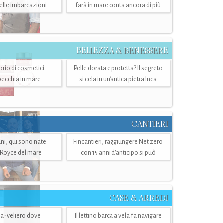
belle imbarcazioni
farà in mare conta ancora di più
BELLEZZA & BENESSERE
torio di cosmetici
Pelle dorata e protetta? Il segreto
specchia in mare
si cela in un’antica pietra Inca
CANTIERI
i, qui sono nate
Fincantieri, raggiungere Net zero
-Royce del mare
con 15 anni d'anticipo si può
CASE & ARREDI
ria-veliero dove
Il lettino barca a vela fa navigare