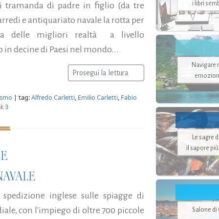
i libri se
 tramanda di padre in figlio (da tre
arredi e antiquariato navale la rotta per
a delle migliori realtà a livello
in decine di Paesi nel mondo...
Navigare ne
Prosegui la lettura
emozion
nismo
| tag:
Alfredo Carletti
,
Emilio Carletti
,
Fabio
i:
3
Le sagre 
il sapore pi
LE
NAVALE
 spedizione inglese sulle spiagge di
e, con l'impiego di oltre 700 piccole
Salone di