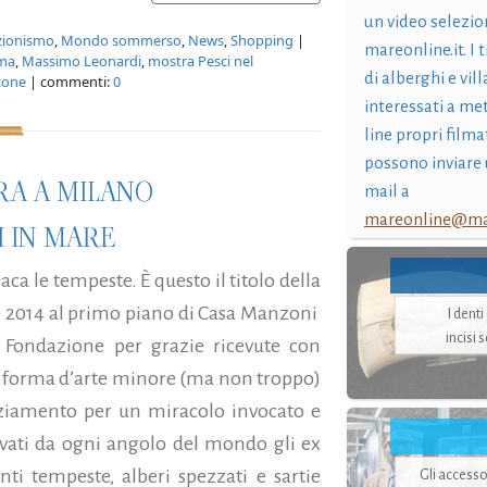
un video selezio
ezionismo
,
Mondo sommerso
,
News
,
Shopping
|
mareonline.it. I t
oma
,
Massimo Leonardi
,
mostra Pesci nel
di alberghi e vil
otone
| commenti:
0
interessati a me
line propri filma
possono inviare 
RA A MILANO
mail a
mareonline@mar
I IN MARE
laca le tempeste. È questo il titolo della
e 2014 al primo piano di Casa Manzoni
I dent
incisi 
 Fondazione per grazie ricevute con
o, forma d’arte minore (ma non troppo)
aziamento per un miracolo invocato e
ivati da ogni angolo del mondo gli ex
ti tempeste, alberi spezzati e sartie
Gli accesso