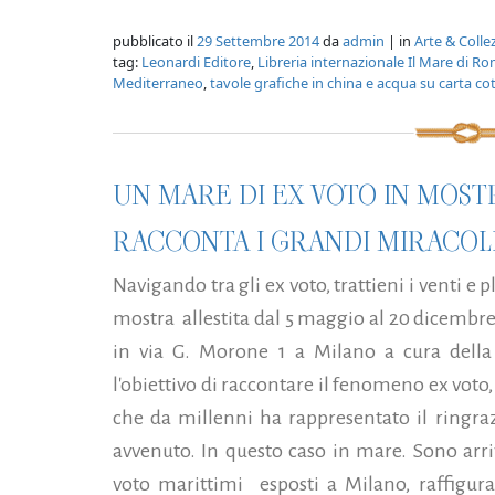
pubblicato il
29 Settembre 2014
da
admin
| in
Arte & Coll
tag:
Leonardi Editore
,
Libreria internazionale Il Mare di R
Mediterraneo
,
tavole grafiche in china e acqua su carta c
UN MARE DI EX VOTO IN MOST
RACCONTA I GRANDI MIRACOL
Navigando tra gli ex voto, trattieni i venti e p
mostra allestita dal 5 maggio al 20 dicembr
in via G. Morone 1 a Milano a cura della
l'obiettivo di raccontare il fenomeno ex vot
che da millenni ha rappresentato il ringr
avvenuto. In questo caso in mare. Sono arr
voto marittimi esposti a Milano, raffiguran