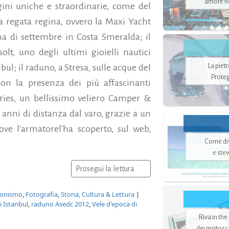
amore no
ini uniche e straordinarie, come del
ella regata regina, ovvero la Maxi Yacht
na di settembre in Costa Smeralda; il
olt, uno degli ultimi gioielli nautici
La piet
ul; il raduno, a Stresa, sulle acque del
Proteg
on la presenza dei più affascinanti
Aries, un bellissimo veliero Camper &
anni di distanza dal varo, grazie a un
ve l'armatorel'ha scoperto, sul web,
Come di
e ste
Prosegui la lettura
zionismo
,
Fotografia
,
Storia, Cultura & Lettura
|
 Istanbul
,
raduno Asedc 2012
,
Vele d'epoca di
Riva in the
dei motoscaf