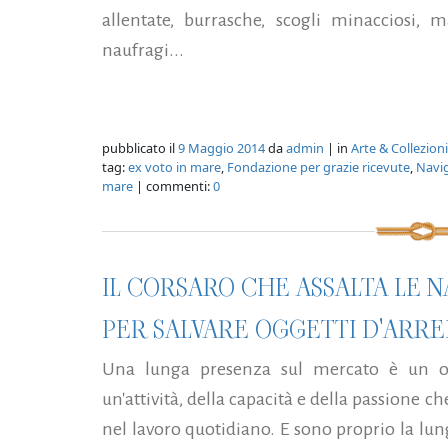
allentate, burrasche, scogli minacciosi, m
naufragi...
pubblicato il
9 Maggio 2014
da
admin
| in
Arte & Collezio
tag:
ex voto in mare
,
Fondazione per grazie ricevute
,
Navig
mare
| commenti:
0
IL CORSARO CHE ASSALTA LE N
PER SALVARE OGGETTI D'ARRE
Una lunga presenza sul mercato è un ott
un'attività, della capacità e della passione c
nel lavoro quotidiano. E sono proprio la lu