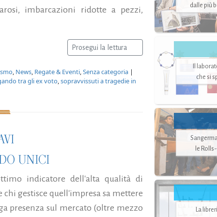
dalle più 
arosi, imbarcazioni ridotte a pezzi,
Prosegui la lettura
Il labora
nismo
,
News
,
Regate & Eventi
,
Senza categoria
|
che si 
ando tra gli ex voto
,
sopravvissuti a tragedie in
AVI
Sangerman
le Rolls
DO UNICI
imo indicatore dell'alta qualità di
he chi gestisce quell'impresa sa mettere
nga presenza sul mercato (oltre mezzo
La libre