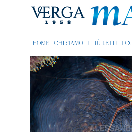
HOME
CHI SIAMO
I PIÙ LETTI
I C