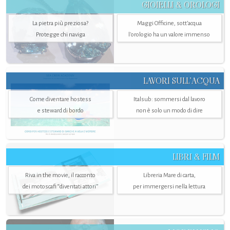
GIOIELLI & OROLOGI
La pietra più preziosa?
Maggi Officine, sott’acqua
Protegge chi naviga
l'orologio ha un valore immenso
LAVORI SULL’ACQUA
Come diventare hostess
Italsub: sommersi dal lavoro
e steward di bordo
non è solo un modo di dire
LIBRI & FILM
Riva in the movie, il racconto
Libreria Mare di carta,
dei motoscafi “diventati attori”
per immergersi nella lettura