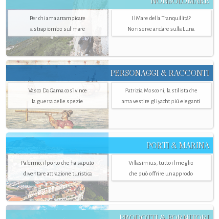
NONSOLOMARE
Per chi ama arrampicare
Il Mare della Tranquillità?
a strapiombo sul mare
Non serve andare sulla Luna
PERSONAGGI & RACCONTI
Vasco Da Gama così vince
Patrizia Mosconi, la stilista che
la guerra delle spezie
ama vestire gli yacht più eleganti
PORTI & MARINA
Palermo, il porto che ha saputo
Villasimius, tutto il meglio
diventare attrazione turistica
che può offrire un approdo
PRODOTTI & FORNITORI