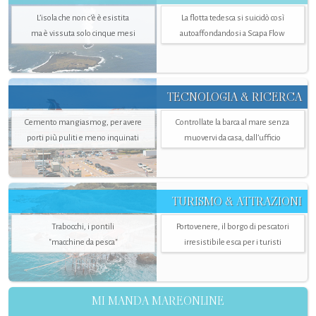
L’isola che non c'è è esistita
La flotta tedesca si suicidò così
ma è vissuta solo cinque mesi
autoaffondandosi a Scapa Flow
TECNOLOGIA & RICERCA
Cemento mangiasmog, per avere
Controllate la barca al mare senza
porti più puliti e meno inquinati
muovervi da casa, dall’ufficio
TURISMO & ATTRAZIONI
Trabocchi, i pontili
Portovenere, il borgo di pescatori
"macchine da pesca"
irresistibile esca per i turisti
MI MANDA MAREONLINE