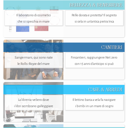
BELLEZZA & BENESSERE
Il laboratorio di cosmetici
Pelle dorata e protetta? Il segreto
che si specchia in mare
si cela in un’antica pietra Inca
CANTIERI
Sangermani, qui sono nate
Fincantieri, raggiungere Net zero
le Rolls-Royce del mare
con 15 anni d'anticipo si può
CASE & ARREDI
La libreria-veliero dove
Il lettino barca a vela fa navigare
i libri sembrano galleggiare
i bimbi in un mare di sogni