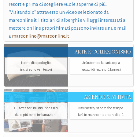
resort e prima di scegliere vuole saperne di più.
"Visitandolo" attraverso un video selezionato da
mareonline.it. I titolari di alberghi e villaggi interessati a
mettere on line propri filmati possono inviare una e mail
a
mareonline@mareonline.it
ARTE E COLLEZIONISMO
I denti di capodoglio
Un’autentica falsaria copia
incisi sono veri tesori
i quadri di mare più famosi
AZIENDE & ATTIVITÀ
Gli accessori nautici indossati
Navimeteo, sapere che tempo
dalle più belle imbarcazioni
farà in mare conta ancora di più