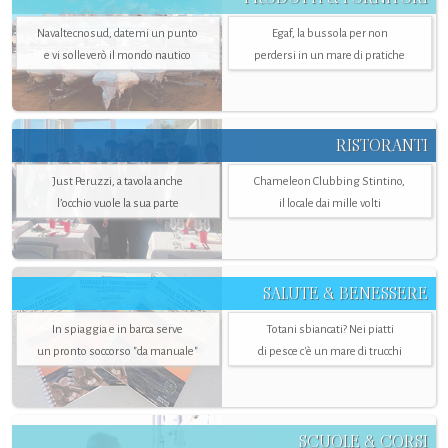
Navaltecnosud, datemi un punto
Egaf, la bussola per non
e vi solleverò il mondo nautico
perdersi in un mare di pratiche
RISTORANTI
Just Peruzzi, a tavola anche
Chameleon Clubbing Stintino,
l’occhio vuole la sua parte
il locale dai mille volti
SALUTE & BENESSERE
In spiaggia e in barca serve
Totani sbiancati? Nei piatti
un pronto soccorso "da manuale"
di pesce c'è un mare di trucchi
SCUOLE & CORSI