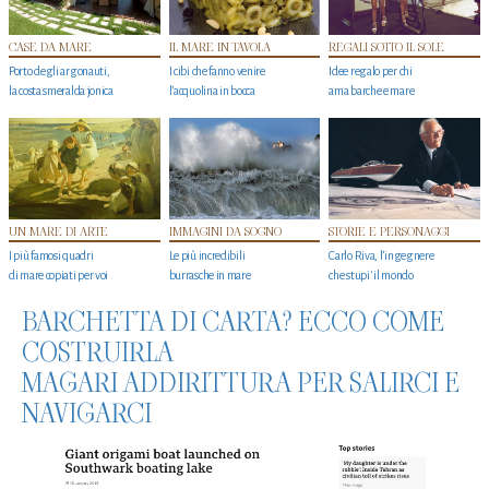
CASE DA MARE
IL MARE IN TAVOLA
REGALI SOTTO IL SOLE
Porto degli argonauti,
I cibi che fanno venire
Idee regalo per chi
la costa smeralda jonica
l’acquolina in bocca
ama barche e mare
UN MARE DI ARTE
IMMAGINI DA SOGNO
STORIE E PERSONAGGI
I più famosi quadri
Le più incredibili
Carlo Riva, l’ingegnere
di mare copiati per voi
burrasche in mare
che stupi' il mondo
BARCHETTA DI CARTA? ECCO COME
COSTRUIRLA
MAGARI ADDIRITTURA PER SALIRCI E
NAVIGARCI