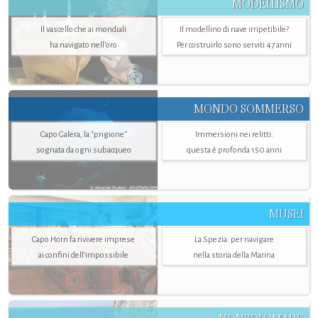
MODELLISMO
Il vascello che ai mondiali
Il modellino di nave irripetibile?
ha navigato nell’oro
Per costruirlo sono serviti 47 anni
MONDO SOMMERSO
Capo Galera, la "prigione"
Immersioni nei relitti:
sognata da ogni subacqueo
questa è profonda 150 anni
MUSEI
Capo Horn fa rivivere imprese
La Spezia. per navigare
ai confini dell’impossibile
nella storia della Marina