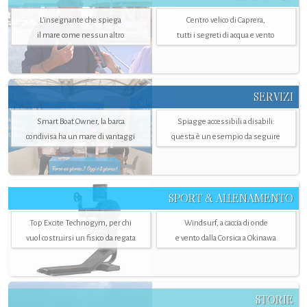
L'insegnante che spiega
Centro velico di Caprera,
il mare come nessun altro
tutti i segreti di acqua e vento
SERVIZI
Smart Boat Owner, la barca
Spiagge accessibili a disabili:
condivisa ha un mare di vantaggi
questa è un esempio da seguire
SPORT & ALLENAMENTO
Top Excite Technogym, per chi
Windsurf, a caccia di onde
vuol costruirsi un fisico da regata
e vento dalla Corsica a Okinawa
STORIE