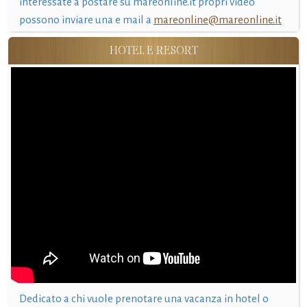
interessate a postare su mareonline.it propri video
possono inviare una e mail a
mareonline@mareonline.it
HOTEL E RESORT
Dedicato a chi vuole prenotare una vacanza in hotel o