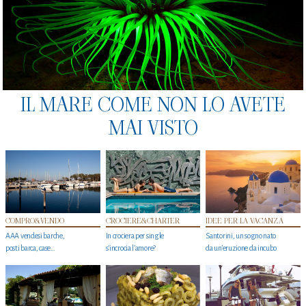
IL MARE COME NON LO AVETE
MAI VISTO
COMPRO&VENDO
CROCIERE&CHARTER
IDEE PER LA VACANZA
AAA vendesi barche,
In crociera per single
Santorini, un sogno nato
posti barca, case…
s'incrocia l’amore?
da un’eruzione da incubo