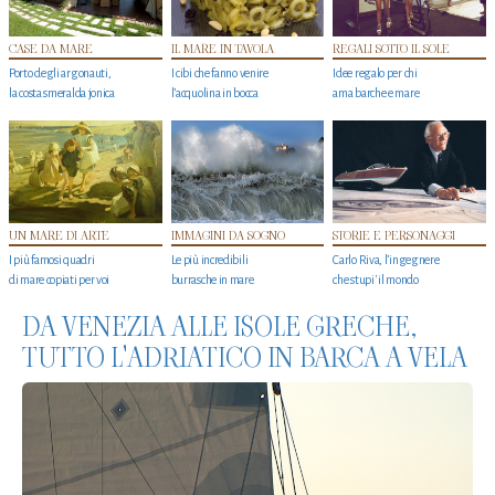
CASE DA MARE
IL MARE IN TAVOLA
REGALI SOTTO IL SOLE
Porto degli argonauti,
I cibi che fanno venire
Idee regalo per chi
la costa smeralda jonica
l’acquolina in bocca
ama barche e mare
UN MARE DI ARTE
IMMAGINI DA SOGNO
STORIE E PERSONAGGI
I più famosi quadri
Le più incredibili
Carlo Riva, l’ingegnere
di mare copiati per voi
burrasche in mare
che stupi' il mondo
DA VENEZIA ALLE ISOLE GRECHE,
TUTTO L'ADRIATICO IN BARCA A VELA