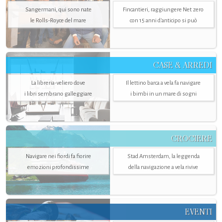
Sangermani, qui sono nate
Fincantieri, raggiungere Net zero
le Rolls-Royce del mare
con 15 anni d'anticipo si può
CASE & ARREDI
La libreria-veliero dove
Il lettino barca a vela fa navigare
i libri sembrano galleggiare
i bimbi in un mare di sogni
CROCIERE
Navigare nei fiordi fa fiorire
Stad Amsterdam, la leggenda
emozioni profondissime
della navigazione a vela rivive
EVENTI