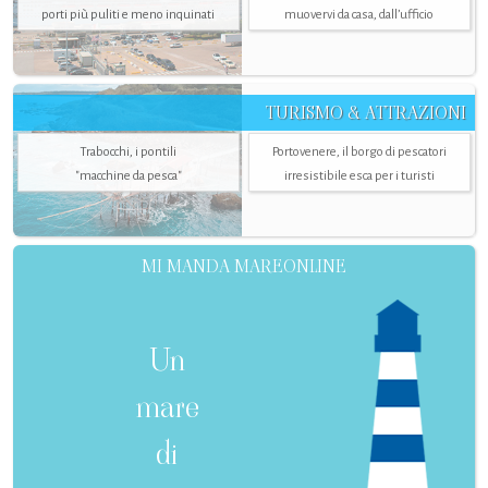
porti più puliti e meno inquinati
muovervi da casa, dall’ufficio
TURISMO & ATTRAZIONI
Trabocchi, i pontili
Portovenere, il borgo di pescatori
"macchine da pesca"
irresistibile esca per i turisti
MI MANDA MAREONLINE
Un
mare
di