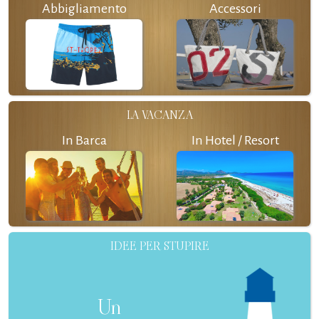
Abbigliamento
Accessori
LA VACANZA
In Barca
In Hotel / Resort
IDEE PER STUPIRE
Un