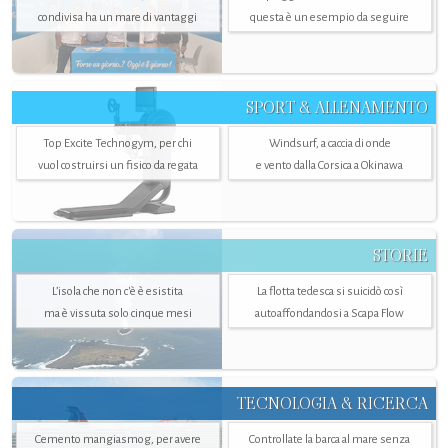
condivisa ha un mare di vantaggi
questa è un esempio da seguire
SPORT & ALLENAMENTO
Top Excite Technogym, per chi
Windsurf, a caccia di onde
vuol costruirsi un fisico da regata
e vento dalla Corsica a Okinawa
STORIE
L’isola che non c'è è esistita
La flotta tedesca si suicidò così
ma è vissuta solo cinque mesi
autoaffondandosi a Scapa Flow
TECNOLOGIA & RICERCA
Cemento mangiasmog, per avere
Controllate la barca al mare senza