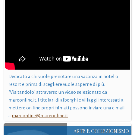
Dedicato a chi vuole prenotare una vacanza in hotel o
resort e prima di scegliere vuole saperne di più.
"Visitandolo" attraverso un video selezionato da
mareonline.it. I titolari di alberghi e villaggi interessati a
mettere on line propri filmati possono inviare una e mail
a
mareonline@mareonline.it
ARTE E COLLEZIONISMO