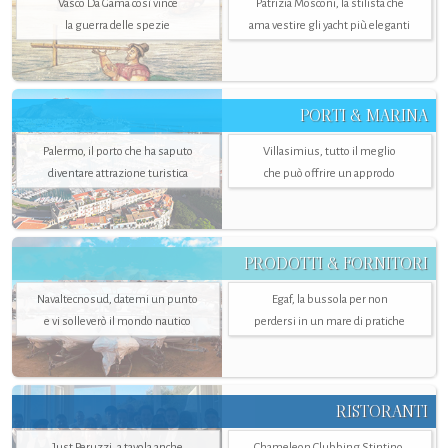
Vasco Da Gama così vince
Patrizia Mosconi, la stilista che
la guerra delle spezie
ama vestire gli yacht più eleganti
PORTI & MARINA
Palermo, il porto che ha saputo
Villasimius, tutto il meglio
diventare attrazione turistica
che può offrire un approdo
PRODOTTI & FORNITORI
Navaltecnosud, datemi un punto
Egaf, la bussola per non
e vi solleverò il mondo nautico
perdersi in un mare di pratiche
RISTORANTI
Just Peruzzi, a tavola anche
Chameleon Clubbing Stintino,