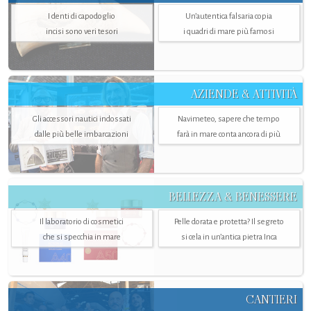
I denti di capodoglio
Un’autentica falsaria copia
incisi sono veri tesori
i quadri di mare più famosi
AZIENDE & ATTIVITÀ
Gli accessori nautici indossati
Navimeteo, sapere che tempo
dalle più belle imbarcazioni
farà in mare conta ancora di più
BELLEZZA & BENESSERE
Il laboratorio di cosmetici
Pelle dorata e protetta? Il segreto
che si specchia in mare
si cela in un’antica pietra Inca
CANTIERI