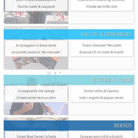
l’occhio vuole la sua parte
il locale dai mille volti
SALUTE & BENESSERE
In spiaggia e in barca serve
Totani sbiancati? Nei piatti
un pronto soccorso "da manuale"
di pesce c'è un mare di trucchi
SCUOLE & CORSI
L'insegnante che spiega
Centro velico di Caprera,
il mare come nessun altro
tutti i segreti di acqua e vento
SERVIZI
Smart Boat Owner, la barca
Spiagge accessibili a disabili: