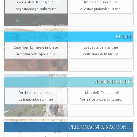
Capo Galera, la "prigione"
Immersioni nei relitti:
sognata da ogni subacqueo
questa è profonda 150 anni
MUSEI
Capo Horn fa rivivere imprese
La Spezia. per navigare
ai confini dell’impossibile
nella storia della Marina
NONSOLOMARE
Per chi ama arrampicare
Il Mare della Tranquillità?
a strapiombo sul mare
Non serve andare sulla Luna
PERSONAGGI & RACCONTI