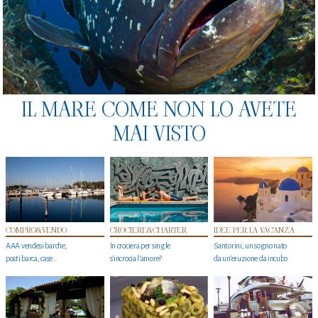
IL MARE COME NON LO AVETE
MAI VISTO
COMPRO&VENDO
CROCIERE&CHARTER
IDEE PER LA VACANZA
AAA vendesi barche,
In crociera per single
Santorini, un sogno nato
posti barca, case…
s'incrocia l’amore?
da un’eruzione da incubo