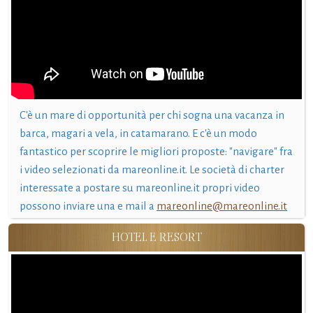
C'è un mare di opportunità per chi sogna una vacanza in
barca, magari a vela, in catamarano. E c'è un modo
fantastico per scoprire le migliori proposte: "navigare" fra
i video selezionati da mareonline.it. Le società di charter
interessate a postare su mareonline.it propri video
possono inviare una e mail a
mareonline@mareonline.it
HOTEL E RESORT