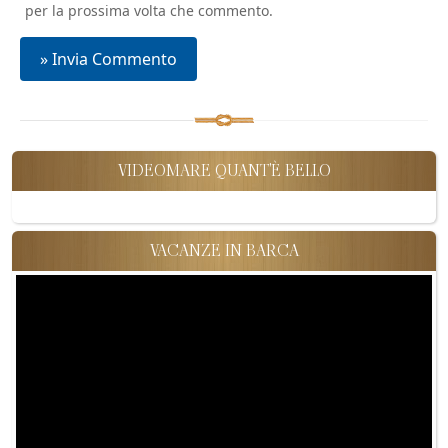
per la prossima volta che commento.
VIDEOMARE QUANT'È BELLO
VACANZE IN BARCA