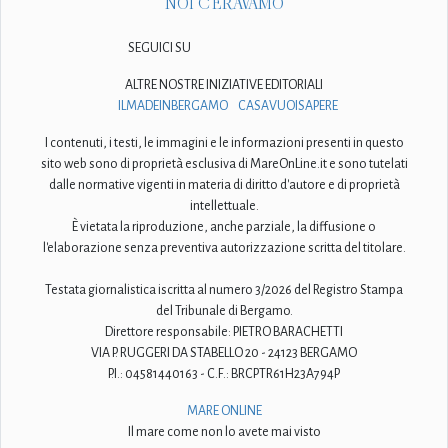
NOI C'ERAVAMO
SEGUICI SU
ALTRE NOSTRE INIZIATIVE EDITORIALI
ILMADEINBERGAMO
CASAVUOISAPERE
I contenuti, i testi, le immagini e le informazioni presenti in questo
sito web sono di proprietà esclusiva di MareOnLine.it e sono tutelati
dalle normative vigenti in materia di diritto d'autore e di proprietà
intellettuale.
È vietata la riproduzione, anche parziale, la diffusione o
l'elaborazione senza preventiva autorizzazione scritta del titolare.
Testata giornalistica iscritta al numero 3/2026 del Registro Stampa
del Tribunale di Bergamo.
Direttore responsabile: PIETRO BARACHETTI
VIA P. RUGGERI DA STABELLO 20 - 24123 BERGAMO
P.I.: 04581440163 - C.F.: BRCPTR61H23A794P
MARE ONLINE
Il mare come non lo avete mai visto