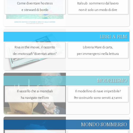
Come diventare hostess
Italsub: sommersi dal lavoro
e steward di bordo
non è solo un modo di dire
LIBRI & FILM
Riva in the movie, il racconto
Libreria Mare di carta,
dei motoscafi “diventati attori”
per immergersi nella lettura
MODELLISMO
Il vascello che ai mondiali
Il modellino di nave irripetibile?
ha navigato nell’oro
Per costruirlo sono serviti 47 anni
MONDO SOMMERSO