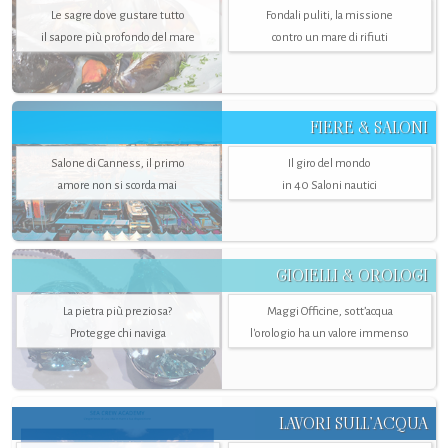
Le sagre dove gustare tutto
Fondali puliti, la missione
il sapore più profondo del mare
contro un mare di rifiuti
FIERE & SALONI
Salone di Canness, il primo
Il giro del mondo
amore non si scorda mai
in 40 Saloni nautici
GIOIELLI & OROLOGI
La pietra più preziosa?
Maggi Officine, sott’acqua
Protegge chi naviga
l'orologio ha un valore immenso
LAVORI SULL’ACQUA