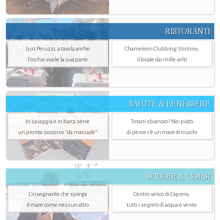
RISTORANTI
Just Peruzzi, a tavola anche
Chameleon Clubbing Stintino,
l’occhio vuole la sua parte
il locale dai mille volti
SALUTE & BENESSERE
In spiaggia e in barca serve
Totani sbiancati? Nei piatti
un pronto soccorso "da manuale"
di pesce c'è un mare di trucchi
SCUOLE & CORSI
L'insegnante che spiega
Centro velico di Caprera,
il mare come nessun altro
tutti i segreti di acqua e vento