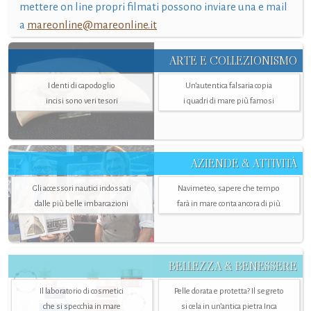
mettere on line propri filmati possono inviare una e mail
a
mareonline@mareonline.it
ARTE E COLLEZIONISMO
I denti di capodoglio
Un’autentica falsaria copia
incisi sono veri tesori
i quadri di mare più famosi
AZIENDE & ATTIVITÀ
Gli accessori nautici indossati
Navimeteo, sapere che tempo
dalle più belle imbarcazioni
farà in mare conta ancora di più
BELLEZZA & BENESSERE
Il laboratorio di cosmetici
Pelle dorata e protetta? Il segreto
che si specchia in mare
si cela in un’antica pietra Inca