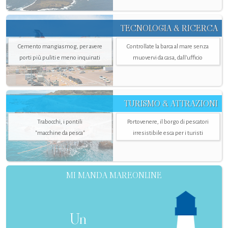
TECNOLOGIA & RICERCA
Cemento mangiasmog, per avere
Controllate la barca al mare senza
porti più puliti e meno inquinati
muovervi da casa, dall’ufficio
TURISMO & ATTRAZIONI
Trabocchi, i pontili
Portovenere, il borgo di pescatori
"macchine da pesca"
irresistibile esca per i turisti
MI MANDA MAREONLINE
Un