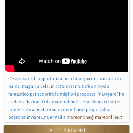
C'è un mare di opportunità per chi sogna una vacanza in
barca, magari a vela, in catamarano. E c'è un modo
fantastico per scoprire le migliori proposte: "navigare" fra
i video selezionati da mareonline.it. Le società di charter
interessate a postare su mareonline.it propri video
possono inviare una e mail a
mareonline@mareonline.it
HOTEL E RESORT