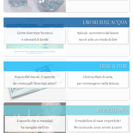
LAVORI SULL’ACQUA
Come diventare hostess
Italsub: sommersi dal lavoro
e steward di bordo
non è solo un modo di dire
LIBRI & FILM
Riva in the movie, il racconto
Libreria Mare di carta,
dei motoscafi “diventati attori”
per immergersi nella lettura
MODELLISMO
Il vascello che ai mondiali
Il modellino di nave irripetibile?
ha navigato nell’oro
Per costruirlo sono serviti 47 anni