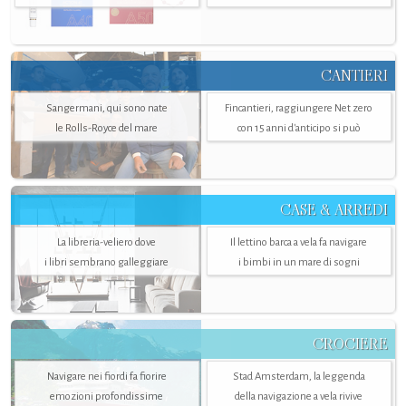
CANTIERI
Sangermani, qui sono nate
Fincantieri, raggiungere Net zero
le Rolls-Royce del mare
con 15 anni d'anticipo si può
CASE & ARREDI
La libreria-veliero dove
Il lettino barca a vela fa navigare
i libri sembrano galleggiare
i bimbi in un mare di sogni
CROCIERE
Navigare nei fiordi fa fiorire
Stad Amsterdam, la leggenda
emozioni profondissime
della navigazione a vela rivive