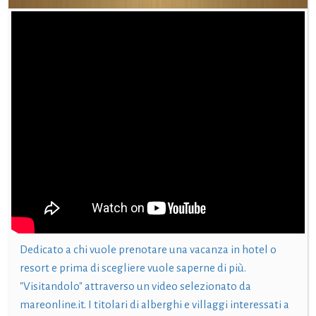
Dedicato a chi vuole prenotare una vacanza in hotel o
resort e prima di scegliere vuole saperne di più.
"Visitandolo" attraverso un video selezionato da
mareonline.it. I titolari di alberghi e villaggi interessati a