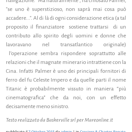
navigazione. "Ma naturalmente", ha chiosato Palmer,
"se uno è superstizioso, non saprà mai cosa può
accadere...". Al di là di ogni considerazione etica (a tal
proposito il finanziatore sostiene trattarsi di un
contributo allo spirito degli uomini e donne che
lavoravano nel transatlantico originale)
l’operazione sembra rispondere soprattutto alle
relazioni che il magnate minerario intrattiene con la
Cina. Infatti Palmer è uno dei principali fornitori di
ferro del fu Celeste Impero e da quelle parti il nome
Titanic è probabilmente vissuto in maniera “più
cinematografica” che da noi, con un effetto
decisamente meno sinistro.
Testo realizzato da Baskerville srl per Mareonline.it
pubblicato il
7 Ottobre 2015
da
admin
| in
Crociere & Charter
,
Regate