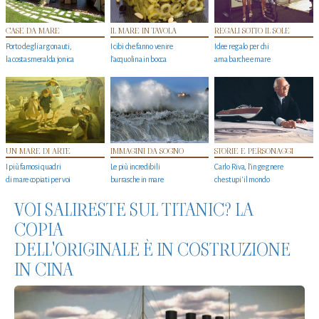
CASE DA MARE
IL MARE IN TAVOLA
REGALI SOTTO IL SOLE
Porto degli argonauti,
I cibi che fanno venire
Idee regalo per chi
la costa smeralda jonica
l’acquolina in bocca
ama barche e mare
UN MARE DI ARTE
IMMAGINI DA SOGNO
STORIE E PERSONAGGI
I più famosi quadri
Le più incredibili
Carlo Riva, l’ingegnere
di mare copiati per voi
burrasche in mare
che stupi' il mondo
VOI SALIRESTE SUL TITANIC? LA
COPIA
DELL'ORIGINALE È IN COSTRUZIONE
IN CINA