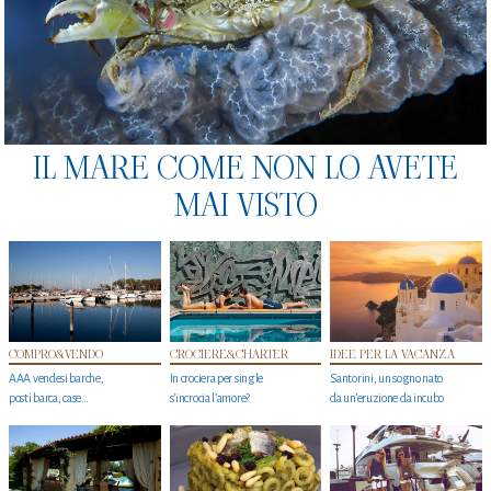
IL MARE COME NON LO AVETE
MAI VISTO
COMPRO&VENDO
CROCIERE&CHARTER
IDEE PER LA VACANZA
AAA vendesi barche,
In crociera per single
Santorini, un sogno nato
posti barca, case…
s'incrocia l’amore?
da un’eruzione da incubo