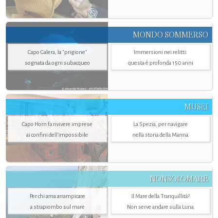
MONDO SOMMERSO
Capo Galera, la "prigione"
Immersioni nei relitti:
sognata da ogni subacqueo
questa è profonda 150 anni
MUSEI
Capo Horn fa rivivere imprese
La Spezia. per navigare
ai confini dell’impossibile
nella storia della Marina
NONSOLOMARE
Per chi ama arrampicare
Il Mare della Tranquillità?
a strapiombo sul mare
Non serve andare sulla Luna