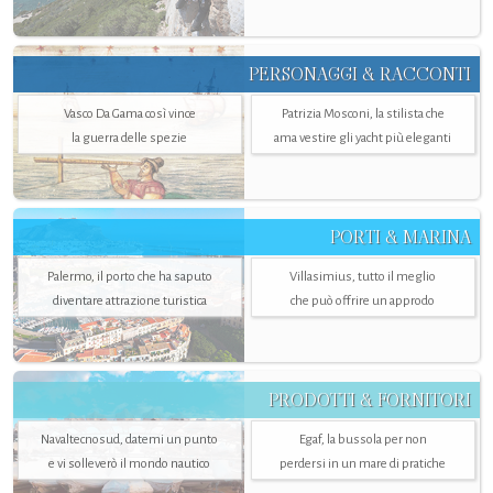
PERSONAGGI & RACCONTI
Vasco Da Gama così vince
Patrizia Mosconi, la stilista che
la guerra delle spezie
ama vestire gli yacht più eleganti
PORTI & MARINA
Palermo, il porto che ha saputo
Villasimius, tutto il meglio
diventare attrazione turistica
che può offrire un approdo
PRODOTTI & FORNITORI
Navaltecnosud, datemi un punto
Egaf, la bussola per non
e vi solleverò il mondo nautico
perdersi in un mare di pratiche