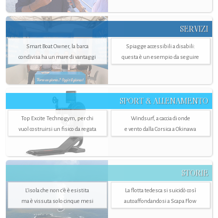
SERVIZI
Smart Boat Owner, la barca
Spiagge accessibili a disabili:
condivisa ha un mare di vantaggi
questa è un esempio da seguire
SPORT & ALLENAMENTO
Top Excite Technogym, per chi
Windsurf, a caccia di onde
vuol costruirsi un fisico da regata
e vento dalla Corsica a Okinawa
STORIE
L’isola che non c'è è esistita
La flotta tedesca si suicidò così
ma è vissuta solo cinque mesi
autoaffondandosi a Scapa Flow