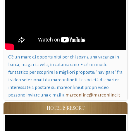
C'è un mare di opportunità per chi sogna una vacanza in
barca, magari a vela, in catamarano. E c'è un modo
fantastico per scoprire le migliori proposte: "navigare" fra
i video selezionati da mareonline.it. Le società di charter
interessate a postare su mareonline.it propri video
possono inviare una e mail a
mareonline@mareonline.it
HOTEL E RESORT