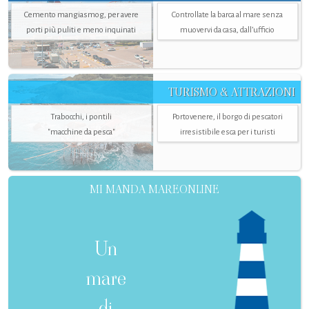
Cemento mangiasmog, per avere
Controllate la barca al mare senza
porti più puliti e meno inquinati
muovervi da casa, dall’ufficio
TURISMO & ATTRAZIONI
Trabocchi, i pontili
Portovenere, il borgo di pescatori
"macchine da pesca"
irresistibile esca per i turisti
MI MANDA MAREONLINE
Un
mare
di