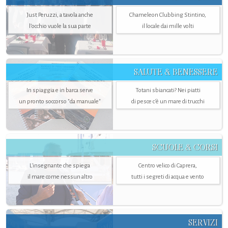
Just Peruzzi, a tavola anche
Chameleon Clubbing Stintino,
l’occhio vuole la sua parte
il locale dai mille volti
SALUTE & BENESSERE
In spiaggia e in barca serve
Totani sbiancati? Nei piatti
un pronto soccorso "da manuale"
di pesce c'è un mare di trucchi
SCUOLE & CORSI
L'insegnante che spiega
Centro velico di Caprera,
il mare come nessun altro
tutti i segreti di acqua e vento
SERVIZI