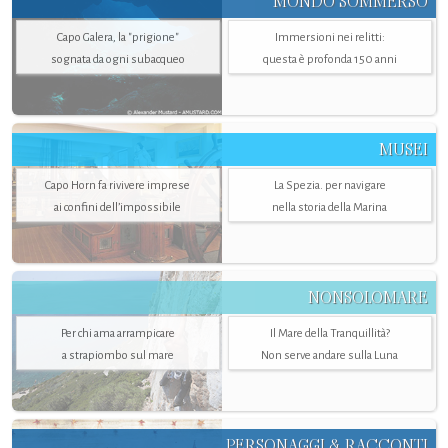
MONDO SOMMERSO
Capo Galera, la "prigione"
Immersioni nei relitti:
sognata da ogni subacqueo
questa è profonda 150 anni
MUSEI
Capo Horn fa rivivere imprese
La Spezia. per navigare
ai confini dell’impossibile
nella storia della Marina
NONSOLOMARE
Per chi ama arrampicare
Il Mare della Tranquillità?
a strapiombo sul mare
Non serve andare sulla Luna
PERSONAGGI & RACCONTI