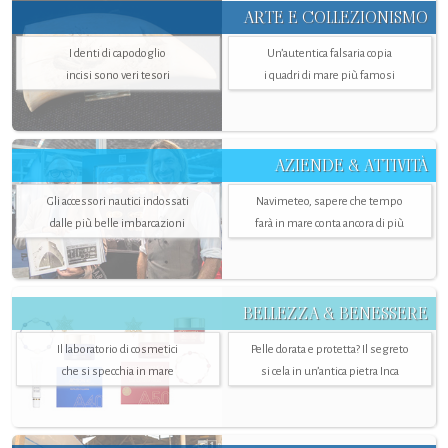
ARTE E COLLEZIONISMO
I denti di capodoglio
Un’autentica falsaria copia
incisi sono veri tesori
i quadri di mare più famosi
AZIENDE & ATTIVITÀ
Gli accessori nautici indossati
Navimeteo, sapere che tempo
dalle più belle imbarcazioni
farà in mare conta ancora di più
BELLEZZA & BENESSERE
Il laboratorio di cosmetici
Pelle dorata e protetta? Il segreto
che si specchia in mare
si cela in un’antica pietra Inca