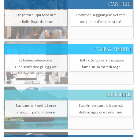
CANTIERI
Sangermani, qui sono nate
Fincantieri, raggiungere Net zero
le Rolls-Royce del mare
con 15 anni d'anticipo si può
CASE & ARREDI
La libreria-veliero dove
Il lettino barca a vela fa navigare
i libri sembrano galleggiare
i bimbi in un mare di sogni
CROCIERE
Navigare nei fiordi fa fiorire
Stad Amsterdam, la leggenda
emozioni profondissime
della navigazione a vela rivive