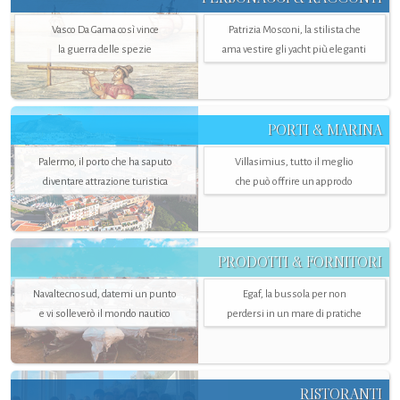
Vasco Da Gama così vince
Patrizia Mosconi, la stilista che
la guerra delle spezie
ama vestire gli yacht più eleganti
PORTI & MARINA
Palermo, il porto che ha saputo
Villasimius, tutto il meglio
diventare attrazione turistica
che può offrire un approdo
PRODOTTI & FORNITORI
Navaltecnosud, datemi un punto
Egaf, la bussola per non
e vi solleverò il mondo nautico
perdersi in un mare di pratiche
RISTORANTI