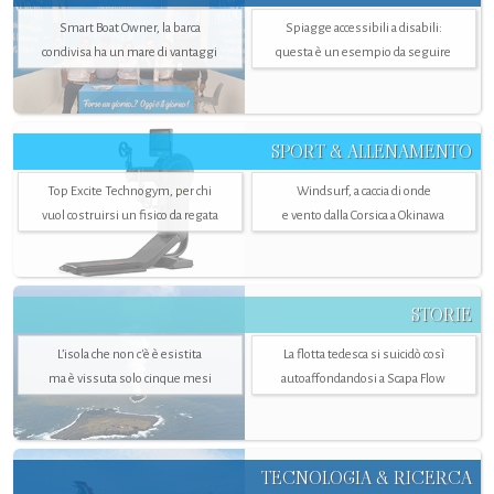
Smart Boat Owner, la barca
Spiagge accessibili a disabili:
condivisa ha un mare di vantaggi
questa è un esempio da seguire
SPORT & ALLENAMENTO
Top Excite Technogym, per chi
Windsurf, a caccia di onde
vuol costruirsi un fisico da regata
e vento dalla Corsica a Okinawa
STORIE
L’isola che non c'è è esistita
La flotta tedesca si suicidò così
ma è vissuta solo cinque mesi
autoaffondandosi a Scapa Flow
TECNOLOGIA & RICERCA