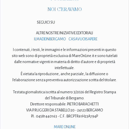
NOI C'ERAVAMO
SEGUICI SU
ALTRE NOSTRE INIZIATIVE EDITORIALI
ILMADEINBERGAMO
CASAVUOISAPERE
I contenuti, i testi, le immagini e le informazioni presenti in questo
sito web sono di proprietà esclusiva di MareOnLine.it e sono tutelati
dalle normative vigenti in materia di diritto d'autore e di proprietà
intellettuale.
È vietata la riproduzione, anche parziale, la diffusione o
l'elaborazione senza preventiva autorizzazione scritta del titolare.
Testata giornalistica iscritta al numero 3/2026 del Registro Stampa
del Tribunale di Bergamo.
Direttore responsabile: PIETRO BARACHETTI
VIA P. RUGGERI DA STABELLO 20 - 24123 BERGAMO
P.I.: 04581440163 - C.F.: BRCPTR61H23A794P
MARE ONLINE