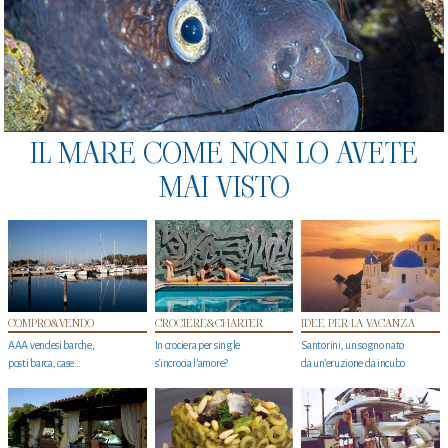
IL MARE COME NON LO AVETE
MAI VISTO
COMPRO&VENDO
CROCIERE&CHARTER
IDEE PER LA VACANZA
AAA vendesi barche,
In crociera per single
Santorini, un sogno nato
posti barca, case…
s'incrocia l’amore?
da un’eruzione da incubo