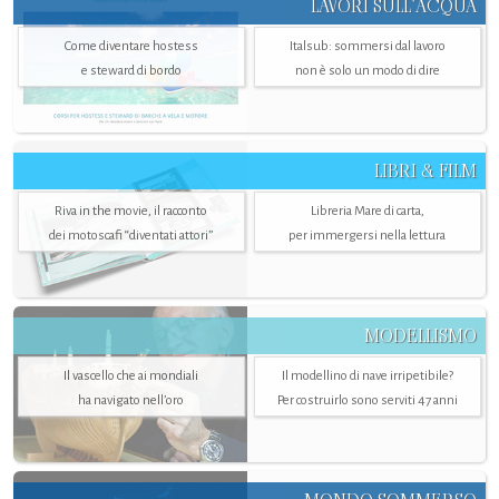
LAVORI SULL’ACQUA
Come diventare hostess
Italsub: sommersi dal lavoro
e steward di bordo
non è solo un modo di dire
LIBRI & FILM
Riva in the movie, il racconto
Libreria Mare di carta,
dei motoscafi “diventati attori”
per immergersi nella lettura
MODELLISMO
Il vascello che ai mondiali
Il modellino di nave irripetibile?
ha navigato nell’oro
Per costruirlo sono serviti 47 anni