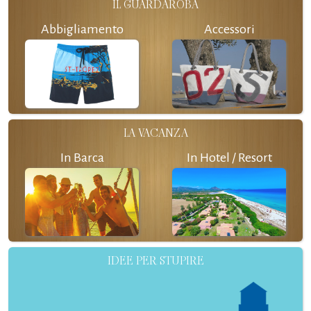
IL GUARDAROBA
Abbigliamento
Accessori
LA VACANZA
In Barca
In Hotel / Resort
IDEE PER STUPIRE