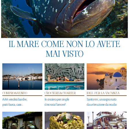
IL MARE COME NON LO AVETE
MAI VISTO
COMPRO&VENDO
CROCIERE&CHARTER
IDEE PER LA VACANZA
AAA vendesi barche,
In crociera per single
Santorini, un sogno nato
posti barca, case…
s'incrocia l’amore?
da un’eruzione da incubo