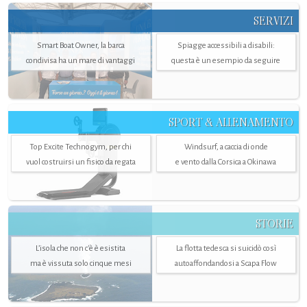
SERVIZI
Smart Boat Owner, la barca
Spiagge accessibili a disabili:
condivisa ha un mare di vantaggi
questa è un esempio da seguire
SPORT & ALLENAMENTO
Top Excite Technogym, per chi
Windsurf, a caccia di onde
vuol costruirsi un fisico da regata
e vento dalla Corsica a Okinawa
STORIE
L’isola che non c'è è esistita
La flotta tedesca si suicidò così
ma è vissuta solo cinque mesi
autoaffondandosi a Scapa Flow