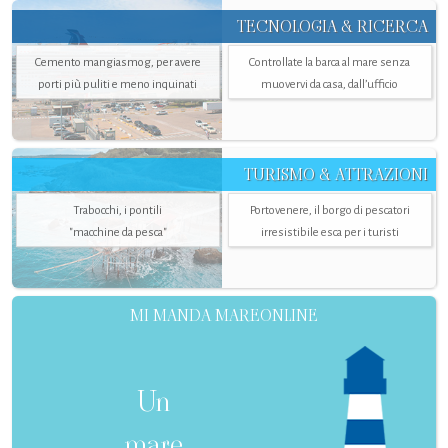
TECNOLOGIA & RICERCA
Cemento mangiasmog, per avere
Controllate la barca al mare senza
porti più puliti e meno inquinati
muovervi da casa, dall’ufficio
TURISMO & ATTRAZIONI
Trabocchi, i pontili
Portovenere, il borgo di pescatori
"macchine da pesca"
irresistibile esca per i turisti
MI MANDA MAREONLINE
Un
mare