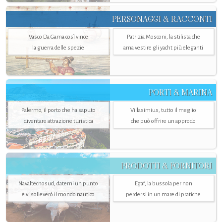
PERSONAGGI & RACCONTI
Vasco Da Gama così vince
Patrizia Mosconi, la stilista che
la guerra delle spezie
ama vestire gli yacht più eleganti
PORTI & MARINA
Palermo, il porto che ha saputo
Villasimius, tutto il meglio
diventare attrazione turistica
che può offrire un approdo
PRODOTTI & FORNITORI
Navaltecnosud, datemi un punto
Egaf, la bussola per non
e vi solleverò il mondo nautico
perdersi in un mare di pratiche