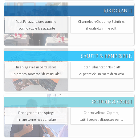
RISTORANTI
Just Peruzzi, a tavola anche
Chameleon Clubbing Stintino,
l’occhio vuole la sua parte
il locale dai mille volti
SALUTE & BENESSERE
In spiaggia e in barca serve
Totani sbiancati? Nei piatti
un pronto soccorso "da manuale"
di pesce c'è un mare di trucchi
SCUOLE & CORSI
L'insegnante che spiega
Centro velico di Caprera,
il mare come nessun altro
tutti i segreti di acqua e vento