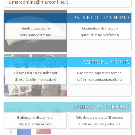
a
mareonline@mareonline.it
ARTE E COLLEZIONISMO
I denti di capodoglio
Un’autentica falsaria copia
incisi sono veri tesori
i quadri di mare più famosi
AZIENDE & ATTIVITÀ
Gli accessori nautici indossati
Navimeteo, sapere che tempo
dalle più belle imbarcazioni
farà in mare conta ancora di più
BELLEZZA & BENESSERE
Il laboratorio di cosmetici
Pelle dorata e protetta? Il segreto
che si specchia in mare
si cela in un’antica pietra Inca