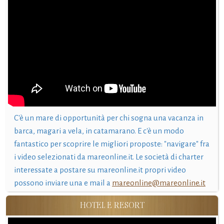
C'è un mare di opportunità per chi sogna una vacanza in
barca, magari a vela, in catamarano. E c'è un modo
fantastico per scoprire le migliori proposte: "navigare" fra
i video selezionati da mareonline.it. Le società di charter
interessate a postare su mareonline.it propri video
possono inviare una e mail a
mareonline@mareonline.it
HOTEL E RESORT