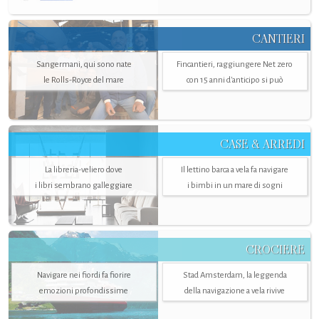
CANTIERI
Sangermani, qui sono nate
Fincantieri, raggiungere Net zero
le Rolls-Royce del mare
con 15 anni d'anticipo si può
CASE & ARREDI
La libreria-veliero dove
Il lettino barca a vela fa navigare
i libri sembrano galleggiare
i bimbi in un mare di sogni
CROCIERE
Navigare nei fiordi fa fiorire
Stad Amsterdam, la leggenda
emozioni profondissime
della navigazione a vela rivive