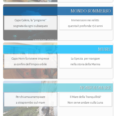
MONDO SOMMERSO
Capo Galera, la "prigione"
Immersioni nei relitti:
sognata da ogni subacqueo
questa è profonda 150 anni
MUSEI
Capo Horn fa rivivere imprese
La Spezia. per navigare
ai confini dell’impossibile
nella storia della Marina
NONSOLOMARE
Per chi ama arrampicare
Il Mare della Tranquillità?
a strapiombo sul mare
Non serve andare sulla Luna