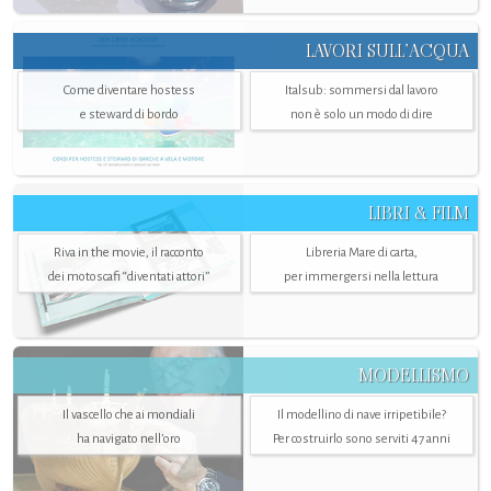
LAVORI SULL’ACQUA
Come diventare hostess
Italsub: sommersi dal lavoro
e steward di bordo
non è solo un modo di dire
LIBRI & FILM
Riva in the movie, il racconto
Libreria Mare di carta,
dei motoscafi “diventati attori”
per immergersi nella lettura
MODELLISMO
Il vascello che ai mondiali
Il modellino di nave irripetibile?
ha navigato nell’oro
Per costruirlo sono serviti 47 anni