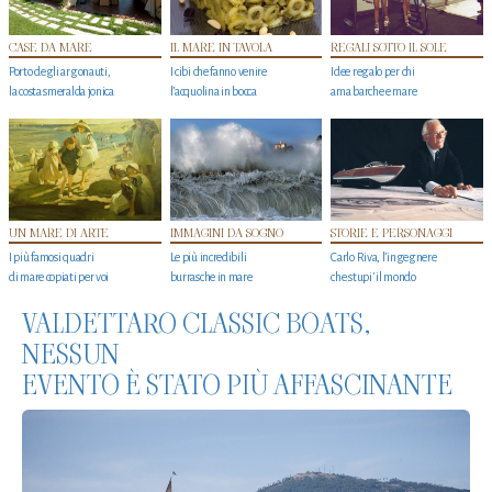
CASE DA MARE
IL MARE IN TAVOLA
REGALI SOTTO IL SOLE
Porto degli argonauti,
I cibi che fanno venire
Idee regalo per chi
la costa smeralda jonica
l’acquolina in bocca
ama barche e mare
UN MARE DI ARTE
IMMAGINI DA SOGNO
STORIE E PERSONAGGI
I più famosi quadri
Le più incredibili
Carlo Riva, l’ingegnere
di mare copiati per voi
burrasche in mare
che stupi' il mondo
VALDETTARO CLASSIC BOATS,
NESSUN
EVENTO È STATO PIÙ AFFASCINANTE