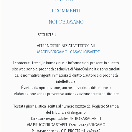
I COMMENTI
NOI C'ERAVAMO
SEGUICI SU
ALTRE NOSTRE INIZIATIVE EDITORIALI
ILMADEINBERGAMO
CASAVUOISAPERE
I contenuti, i testi, le immagini e le informazioni presenti in questo
sito web sono di proprietà esclusiva di MareOnLine.it e sono tutelati
dalle normative vigenti in materia di diritto d'autore e di proprietà
intellettuale.
È vietata la riproduzione, anche parziale, la diffusione o
l'elaborazione senza preventiva autorizzazione scritta del titolare.
Testata giornalistica iscritta al numero 3/2026 del Registro Stampa
del Tribunale di Bergamo.
Direttore responsabile: PIETRO BARACHETTI
VIA P. RUGGERI DA STABELLO 20 - 24123 BERGAMO
P.I.: 04581440163 - C.F.: BRCPTR61H23A794P