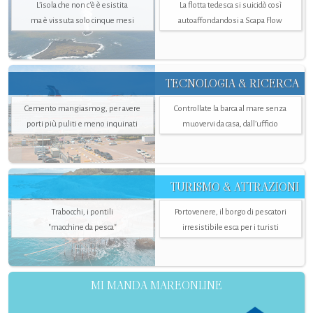
L’isola che non c'è è esistita
La flotta tedesca si suicidò così
ma è vissuta solo cinque mesi
autoaffondandosi a Scapa Flow
TECNOLOGIA & RICERCA
Cemento mangiasmog, per avere
Controllate la barca al mare senza
porti più puliti e meno inquinati
muovervi da casa, dall’ufficio
TURISMO & ATTRAZIONI
Trabocchi, i pontili
Portovenere, il borgo di pescatori
"macchine da pesca"
irresistibile esca per i turisti
MI MANDA MAREONLINE