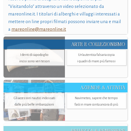
"Visitandolo" attraverso un video selezionato da
mareonline.it. I titolari di alberghi e villaggi interessati a
mettere on line propri filmati possono inviare una e mail
a
mareonline@mareonline.it
ARTE E COLLEZIONISMO
I denti di capodoglio
Un’autentica falsaria copia
incisi sono veri tesori
i quadri di mare più famosi
AZIENDE & ATTIVITÀ
Gli accessori nautici indossati
Navimeteo, sapere che tempo
dalle più belle imbarcazioni
farà in mare conta ancora di più
BELLEZZA & BENESSERE