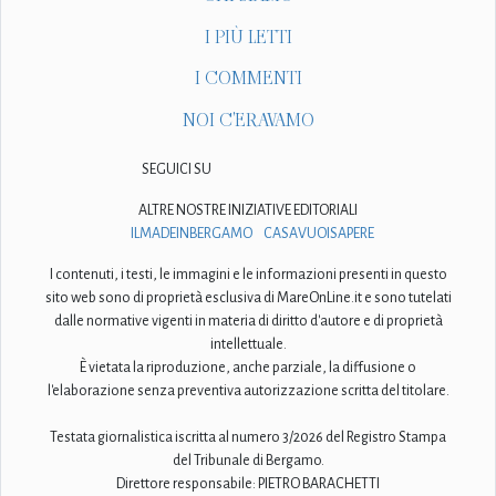
I PIÙ LETTI
I COMMENTI
NOI C'ERAVAMO
SEGUICI SU
ALTRE NOSTRE INIZIATIVE EDITORIALI
ILMADEINBERGAMO
CASAVUOISAPERE
I contenuti, i testi, le immagini e le informazioni presenti in questo
sito web sono di proprietà esclusiva di MareOnLine.it e sono tutelati
dalle normative vigenti in materia di diritto d'autore e di proprietà
intellettuale.
È vietata la riproduzione, anche parziale, la diffusione o
l'elaborazione senza preventiva autorizzazione scritta del titolare.
Testata giornalistica iscritta al numero 3/2026 del Registro Stampa
del Tribunale di Bergamo.
Direttore responsabile: PIETRO BARACHETTI