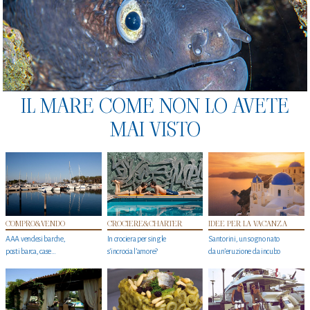
IL MARE COME NON LO AVETE
MAI VISTO
COMPRO&VENDO
CROCIERE&CHARTER
IDEE PER LA VACANZA
AAA vendesi barche,
In crociera per single
Santorini, un sogno nato
posti barca, case…
s'incrocia l’amore?
da un’eruzione da incubo