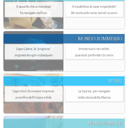
Il vascello che ai mondiali
Il modellino di nave irripetibile?
ha navigato nell’oro
Per costruirlo sono serviti 47 anni
MONDO SOMMERSO
Capo Galera, la "prigione"
Immersioni nei relitti:
sognata da ogni subacqueo
questa è profonda 150 anni
MUSEI
Capo Horn fa rivivere imprese
La Spezia. per navigare
ai confini dell’impossibile
nella storia della Marina
NONSOLOMARE