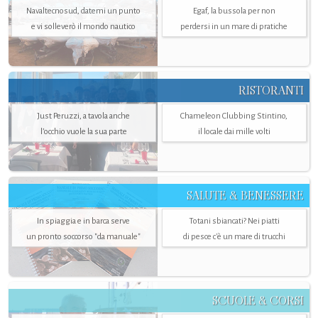
Navaltecnosud, datemi un punto
Egaf, la bussola per non
e vi solleverò il mondo nautico
perdersi in un mare di pratiche
RISTORANTI
Just Peruzzi, a tavola anche
Chameleon Clubbing Stintino,
l’occhio vuole la sua parte
il locale dai mille volti
SALUTE & BENESSERE
In spiaggia e in barca serve
Totani sbiancati? Nei piatti
un pronto soccorso "da manuale"
di pesce c'è un mare di trucchi
SCUOLE & CORSI