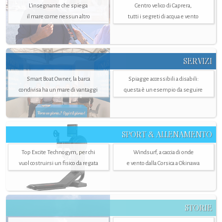
L'insegnante che spiega
Centro velico di Caprera,
il mare come nessun altro
tutti i segreti di acqua e vento
SERVIZI
Smart Boat Owner, la barca
Spiagge accessibili a disabili:
condivisa ha un mare di vantaggi
questa è un esempio da seguire
SPORT & ALLENAMENTO
Top Excite Technogym, per chi
Windsurf, a caccia di onde
vuol costruirsi un fisico da regata
e vento dalla Corsica a Okinawa
STORIE