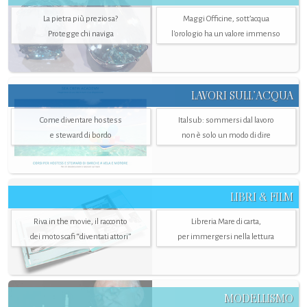
La pietra più preziosa?
Maggi Officine, sott’acqua
Protegge chi naviga
l'orologio ha un valore immenso
LAVORI SULL’ACQUA
Come diventare hostess
Italsub: sommersi dal lavoro
e steward di bordo
non è solo un modo di dire
LIBRI & FILM
Riva in the movie, il racconto
Libreria Mare di carta,
dei motoscafi “diventati attori”
per immergersi nella lettura
MODELLISMO