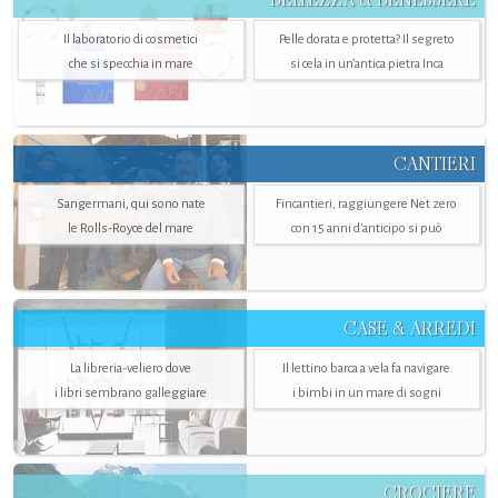
Il laboratorio di cosmetici
Pelle dorata e protetta? Il segreto
che si specchia in mare
si cela in un’antica pietra Inca
CANTIERI
Sangermani, qui sono nate
Fincantieri, raggiungere Net zero
le Rolls-Royce del mare
con 15 anni d'anticipo si può
CASE & ARREDI
La libreria-veliero dove
Il lettino barca a vela fa navigare
i libri sembrano galleggiare
i bimbi in un mare di sogni
CROCIERE