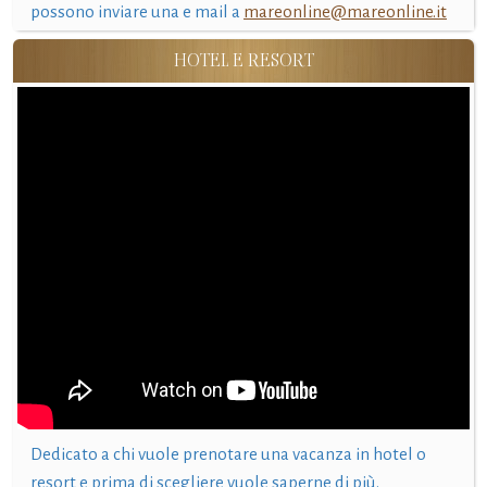
possono inviare una e mail a
mareonline@mareonline.it
HOTEL E RESORT
Dedicato a chi vuole prenotare una vacanza in hotel o
resort e prima di scegliere vuole saperne di più.