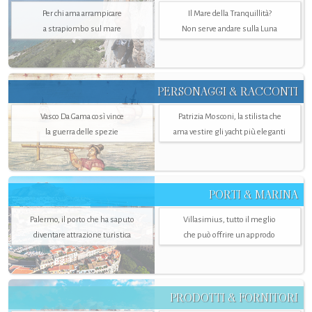
Per chi ama arrampicare
Il Mare della Tranquillità?
a strapiombo sul mare
Non serve andare sulla Luna
PERSONAGGI & RACCONTI
Vasco Da Gama così vince
Patrizia Mosconi, la stilista che
la guerra delle spezie
ama vestire gli yacht più eleganti
PORTI & MARINA
Palermo, il porto che ha saputo
Villasimius, tutto il meglio
diventare attrazione turistica
che può offrire un approdo
PRODOTTI & FORNITORI