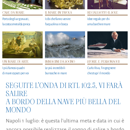
CASE DA MARE
IL MARE IN TAVOLA
REGALI SOTTO IL SOLE
Porto degli argonauti,
I cibi che fanno venire
Idee regalo per chi
la costa smeralda jonica
l’acquolina in bocca
ama barche e mare
UN MARE DI ARTE
IMMAGINI DA SOGNO
STORIE E PERSONAGGI
I più famosi quadri
Le più incredibili
Carlo Riva, l’ingegnere
di mare copiati per voi
burrasche in mare
che stupi' il mondo
SEGUITE L'ONDA DI RTL 102.5, VI FARÀ
SALIRE
A BORDO DELLA NAVE PIÙ BELLA DEL
MONDO
Napoli 1 luglio: è questa l'ultima meta e data in cui è
ancora possibile realizzare il sogno di salire a bordo