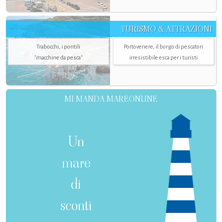
TURISMO & ATTRAZIONI
Trabocchi, i pontili
Portovenere, il borgo di pescatori
"macchine da pesca"
irresistibile esca per i turisti
MI MANDA MAREONLINE
Un
mare
di
sconti