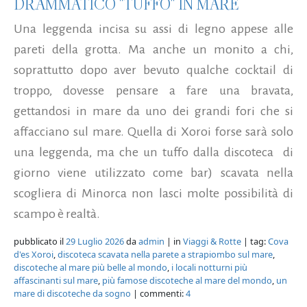
DRAMMATICO "TUFFO" IN MARE
Una leggenda incisa su assi di legno appese alle
pareti della grotta. Ma anche un monito a chi,
soprattutto dopo aver bevuto qualche cocktail di
troppo, dovesse pensare a fare una bravata,
gettandosi in mare da uno dei grandi fori che si
affacciano sul mare. Quella di Xoroi forse sarà solo
una leggenda, ma che un tuffo dalla discoteca di
giorno viene utilizzato come bar) scavata nella
scogliera di Minorca non lasci molte possibilità di
scampo è realtà.
pubblicato il
29 Luglio 2026
da
admin
| in
Viaggi & Rotte
| tag:
Cova
d'es Xoroi
,
discoteca scavata nella parete a strapiombo sul mare
,
discoteche al mare più belle al mondo
,
i locali notturni più
affascinanti sul mare
,
più famose discoteche al mare del mondo
,
un
mare di discoteche da sogno
| commenti:
4