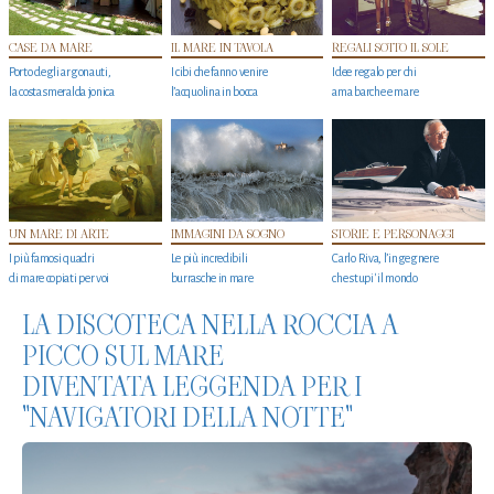
CASE DA MARE
IL MARE IN TAVOLA
REGALI SOTTO IL SOLE
Porto degli argonauti,
I cibi che fanno venire
Idee regalo per chi
la costa smeralda jonica
l’acquolina in bocca
ama barche e mare
UN MARE DI ARTE
IMMAGINI DA SOGNO
STORIE E PERSONAGGI
I più famosi quadri
Le più incredibili
Carlo Riva, l’ingegnere
di mare copiati per voi
burrasche in mare
che stupi' il mondo
LA DISCOTECA NELLA ROCCIA A
PICCO SUL MARE
DIVENTATA LEGGENDA PER I
"NAVIGATORI DELLA NOTTE"