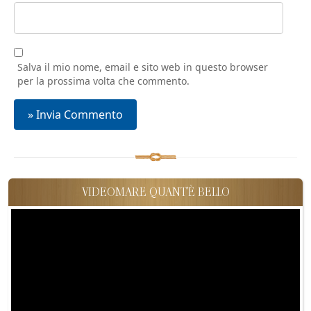
Salva il mio nome, email e sito web in questo browser
per la prossima volta che commento.
VIDEOMARE QUANT'È BELLO