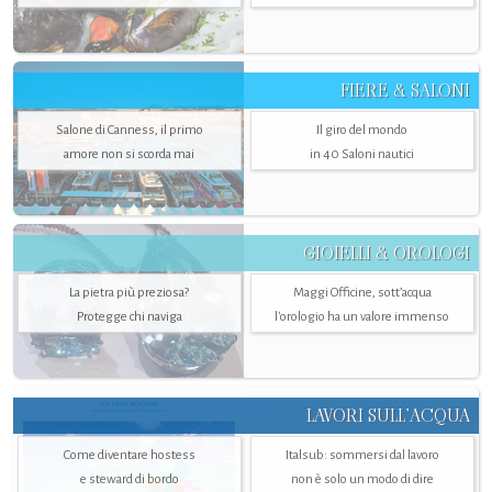
FIERE & SALONI
Salone di Canness, il primo
Il giro del mondo
amore non si scorda mai
in 40 Saloni nautici
GIOIELLI & OROLOGI
La pietra più preziosa?
Maggi Officine, sott’acqua
Protegge chi naviga
l'orologio ha un valore immenso
LAVORI SULL’ACQUA
Come diventare hostess
Italsub: sommersi dal lavoro
e steward di bordo
non è solo un modo di dire