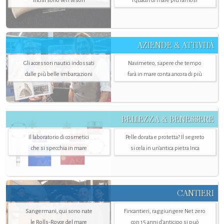
incisi sono veri tesori
i quadri di mare più famosi
AZIENDE & ATTIVITÀ
Gli accessori nautici indossati
Navimeteo, sapere che tempo
dalle più belle imbarcazioni
farà in mare conta ancora di più
BELLEZZA & BENESSERE
Il laboratorio di cosmetici
Pelle dorata e protetta? Il segreto
che si specchia in mare
si cela in un’antica pietra Inca
CANTIERI
Sangermani, qui sono nate
Fincantieri, raggiungere Net zero
le Rolls-Royce del mare
con 15 anni d'anticipo si può