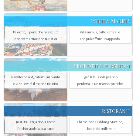
PORTI & MARINA
Palermo, il porto che ha saputo
Villasimius, tutto il meglio
diventare attrazione turistica
che può offrire un approdo
PRODOTTI & FORNITORI
Navaltecnosud, datemi un punto
Egaf, la bussola per non
e vi solleverò il mondo nautico
perdersi in un mare di pratiche
RISTORANTI
Just Peruzzi, a tavola anche
Chameleon Clubbing Stintino,
l’occhio vuole la sua parte
il locale dai mille volti