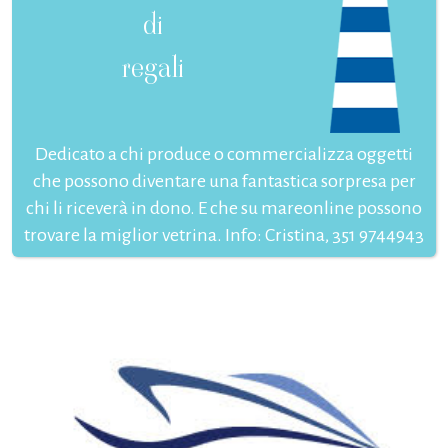
di
regali
Dedicato a chi produce o commercializza oggetti
che possono diventare una fantastica sorpresa per
chi li riceverà in dono. E che su mareonline possono
trovare la miglior vetrina. Info: Cristina, 351 9744943