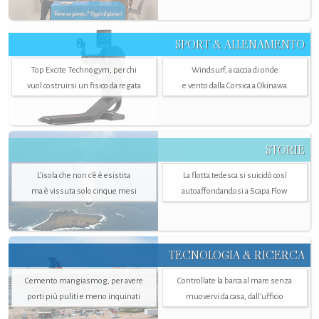
SPORT & ALLENAMENTO
Top Excite Technogym, per chi
Windsurf, a caccia di onde
vuol costruirsi un fisico da regata
e vento dalla Corsica a Okinawa
STORIE
L’isola che non c'è è esistita
La flotta tedesca si suicidò così
ma è vissuta solo cinque mesi
autoaffondandosi a Scapa Flow
TECNOLOGIA & RICERCA
Cemento mangiasmog, per avere
Controllate la barca al mare senza
porti più puliti e meno inquinati
muovervi da casa, dall’ufficio