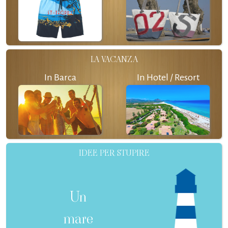
LA VACANZA
In Barca
In Hotel / Resort
IDEE PER STUPIRE
Un
mare