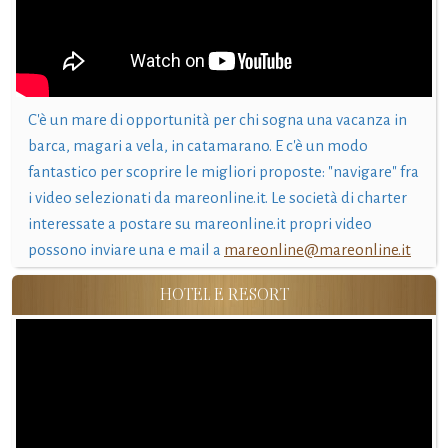
C'è un mare di opportunità per chi sogna una vacanza in
barca, magari a vela, in catamarano. E c'è un modo
fantastico per scoprire le migliori proposte: "navigare" fra
i video selezionati da mareonline.it. Le società di charter
interessate a postare su mareonline.it propri video
possono inviare una e mail a
mareonline@mareonline.it
HOTEL E RESORT