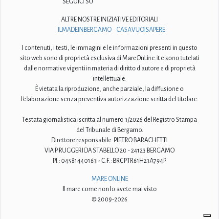
SEGUICI SU
ALTRE NOSTRE INIZIATIVE EDITORIALI
ILMADEINBERGAMO
CASAVUOISAPERE
I contenuti, i testi, le immagini e le informazioni presenti in questo
sito web sono di proprietà esclusiva di MareOnLine.it e sono tutelati
dalle normative vigenti in materia di diritto d'autore e di proprietà
intellettuale.
È vietata la riproduzione, anche parziale, la diffusione o
l'elaborazione senza preventiva autorizzazione scritta del titolare.
Testata giornalistica iscritta al numero 3/2026 del Registro Stampa
del Tribunale di Bergamo.
Direttore responsabile: PIETRO BARACHETTI
VIA P. RUGGERI DA STABELLO 20 - 24123 BERGAMO
P.I.: 04581440163 - C.F.: BRCPTR61H23A794P
MARE ONLINE
Il mare come non lo avete mai visto
© 2009-2026