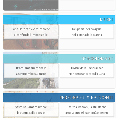
MUSEI
Capo Horn fa rivivere imprese
La Spezia. per navigare
ai confini dell’impossibile
nella storia della Marina
NONSOLOMARE
Per chi ama arrampicare
Il Mare della Tranquillità?
a strapiombo sul mare
Non serve andare sulla Luna
PERSONAGGI & RACCONTI
Vasco Da Gama così vince
Patrizia Mosconi, la stilista che
la guerra delle spezie
ama vestire gli yacht più eleganti