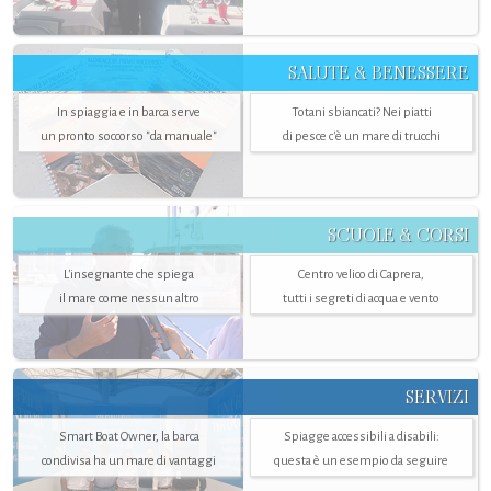
SALUTE & BENESSERE
In spiaggia e in barca serve
Totani sbiancati? Nei piatti
un pronto soccorso "da manuale"
di pesce c'è un mare di trucchi
SCUOLE & CORSI
L'insegnante che spiega
Centro velico di Caprera,
il mare come nessun altro
tutti i segreti di acqua e vento
SERVIZI
Smart Boat Owner, la barca
Spiagge accessibili a disabili:
condivisa ha un mare di vantaggi
questa è un esempio da seguire