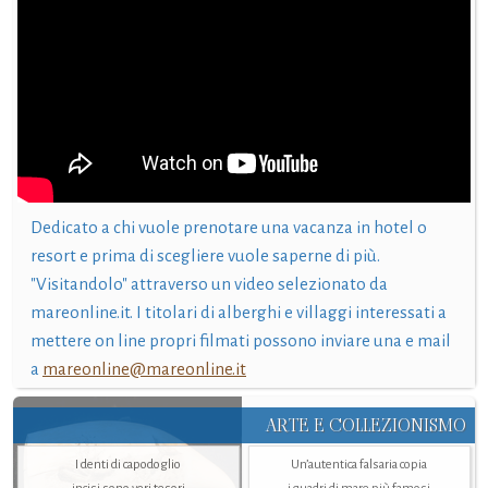
Dedicato a chi vuole prenotare una vacanza in hotel o
resort e prima di scegliere vuole saperne di più.
"Visitandolo" attraverso un video selezionato da
mareonline.it. I titolari di alberghi e villaggi interessati a
mettere on line propri filmati possono inviare una e mail
a
mareonline@mareonline.it
ARTE E COLLEZIONISMO
I denti di capodoglio
Un’autentica falsaria copia