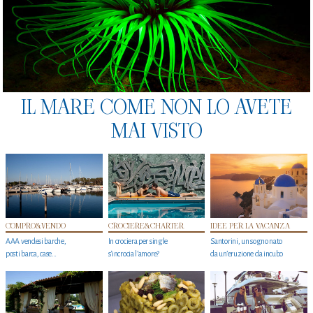
IL MARE COME NON LO AVETE
MAI VISTO
COMPRO&VENDO
CROCIERE&CHARTER
IDEE PER LA VACANZA
AAA vendesi barche,
In crociera per single
Santorini, un sogno nato
posti barca, case…
s'incrocia l’amore?
da un’eruzione da incubo