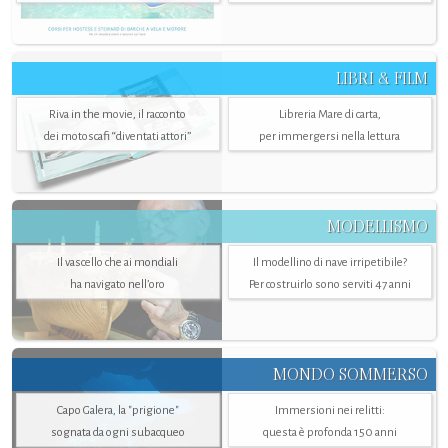
LIBRI & FILM
Riva in the movie, il racconto
Libreria Mare di carta,
dei motoscafi “diventati attori”
per immergersi nella lettura
MODELLISMO
Il vascello che ai mondiali
Il modellino di nave irripetibile?
ha navigato nell’oro
Per costruirlo sono serviti 47 anni
MONDO SOMMERSO
Capo Galera, la "prigione"
Immersioni nei relitti:
sognata da ogni subacqueo
questa è profonda 150 anni