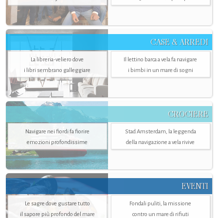
CASE & ARREDI
La libreria-veliero dove
Il lettino barca a vela fa navigare
i libri sembrano galleggiare
i bimbi in un mare di sogni
CROCIERE
Navigare nei fiordi fa fiorire
Stad Amsterdam, la leggenda
emozioni profondissime
della navigazione a vela rivive
EVENTI
Le sagre dove gustare tutto
Fondali puliti, la missione
il sapore più profondo del mare
contro un mare di rifiuti