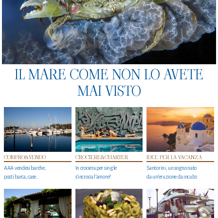
IL MARE COME NON LO AVETE
MAI VISTO
COMPRO&VENDO
CROCIERE&CHARTER
IDEE PER LA VACANZA
AAA vendesi barche,
In crociera per single
Santorini, un sogno nato
posti barca, case…
s'incrocia l’amore?
da un’eruzione da incubo