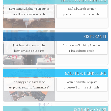
Navaltecnosud, datemi un punto
Egaf, la bussola per non
e vi solleverò il mondo nautico
perdersi in un mare di pratiche
RISTORANTI
Just Peruzzi, a tavola anche
Chameleon Clubbing Stintino,
l’occhio vuole la sua parte
il locale dai mille volti
SALUTE & BENESSERE
In spiaggia e in barca serve
Totani sbiancati? Nei piatti
un pronto soccorso "da manuale"
di pesce c'è un mare di trucchi
SCUOLE & CORSI