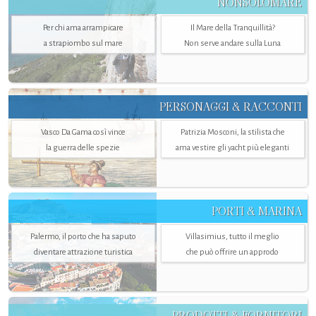
NONSOLOMARE
Per chi ama arrampicare
Il Mare della Tranquillità?
a strapiombo sul mare
Non serve andare sulla Luna
PERSONAGGI & RACCONTI
Vasco Da Gama così vince
Patrizia Mosconi, la stilista che
la guerra delle spezie
ama vestire gli yacht più eleganti
PORTI & MARINA
Palermo, il porto che ha saputo
Villasimius, tutto il meglio
diventare attrazione turistica
che può offrire un approdo
PRODOTTI & FORNITORI