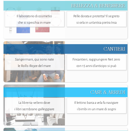
BELLEZZA & BENESSERE
Il laboratorio di cosmetici
Pelle dorata e protetta? Il segreto
che si specchia in mare
si cela in un’antica pietra Inca
CANTIERI
Sangermani, qui sono nate
Fincantieri, raggiungere Net zero
le Rolls-Royce del mare
con 15 anni d'anticipo si può
CASE & ARREDI
La libreria-veliero dove
Il lettino barca a vela fa navigare
i libri sembrano galleggiare
i bimbi in un mare di sogni