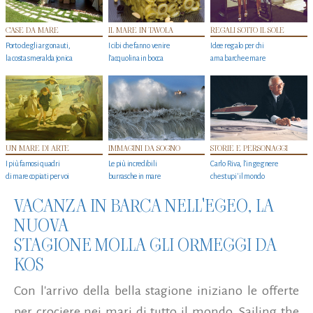
CASE DA MARE
IL MARE IN TAVOLA
REGALI SOTTO IL SOLE
Porto degli argonauti,
I cibi che fanno venire
Idee regalo per chi
la costa smeralda jonica
l’acquolina in bocca
ama barche e mare
UN MARE DI ARTE
IMMAGINI DA SOGNO
STORIE E PERSONAGGI
I più famosi quadri
Le più incredibili
Carlo Riva, l’ingegnere
di mare copiati per voi
burrasche in mare
che stupi' il mondo
VACANZA IN BARCA NELL'EGEO, LA
NUOVA
STAGIONE MOLLA GLI ORMEGGI DA
KOS
Con l'arrivo della bella stagione iniziano le offerte
per crociere nei mari di tutto il mondo. Sailing the