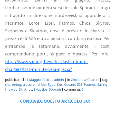
l'imbarcazione punterà verso le isole Sporadi. Lungo
il tragitto in direzione nord-ovest, si approderà a
Pserimos, Leros, Lipsi, Patmos, Chios, Skyros,
Skopelos e Skiathos, dove è previsto lo sbarco. Il
prezzo è di 600 euro a persona cambusa esclusa. Per
entrambe le settimane, ovviamente, i costi
comprendono porti, skipper e hostess. Per info:
http://www.sailingtheweb.it/last-minute-
charters/last-minute-vela-grecia/
pubblicato il
21 Maggio 2016
da
admin
| in
Crociere & Charter
| tag:
chartering
,
crociere nel Mar Egeo
,
Kos
,
Oceanis 523
,
Patmos
,
Sailing
the web
,
Skiathos
,
Skopelos
,
Sporadi
| commenti:
0
CONDIVIDI QUESTO ARTICOLO SU: