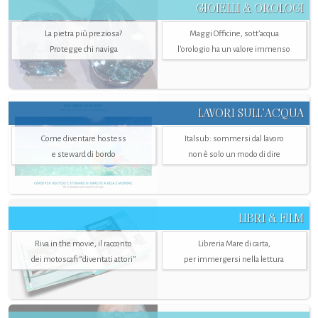
GIOIELLI & OROLOGI
La pietra più preziosa?
Maggi Officine, sott’acqua
Protegge chi naviga
l'orologio ha un valore immenso
LAVORI SULL’ACQUA
Come diventare hostess
Italsub: sommersi dal lavoro
e steward di bordo
non è solo un modo di dire
LIBRI & FILM
Riva in the movie, il racconto
Libreria Mare di carta,
dei motoscafi “diventati attori”
per immergersi nella lettura