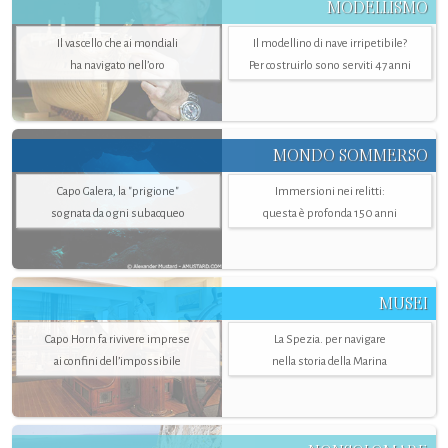
MODELLISMO
Il vascello che ai mondiali
Il modellino di nave irripetibile?
ha navigato nell’oro
Per costruirlo sono serviti 47 anni
MONDO SOMMERSO
Capo Galera, la "prigione"
Immersioni nei relitti:
sognata da ogni subacqueo
questa è profonda 150 anni
MUSEI
Capo Horn fa rivivere imprese
La Spezia. per navigare
ai confini dell’impossibile
nella storia della Marina