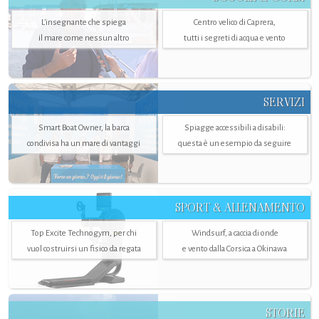
L'insegnante che spiega
Centro velico di Caprera,
il mare come nessun altro
tutti i segreti di acqua e vento
SERVIZI
Smart Boat Owner, la barca
Spiagge accessibili a disabili:
condivisa ha un mare di vantaggi
questa è un esempio da seguire
SPORT & ALLENAMENTO
Top Excite Technogym, per chi
Windsurf, a caccia di onde
vuol costruirsi un fisico da regata
e vento dalla Corsica a Okinawa
STORIE