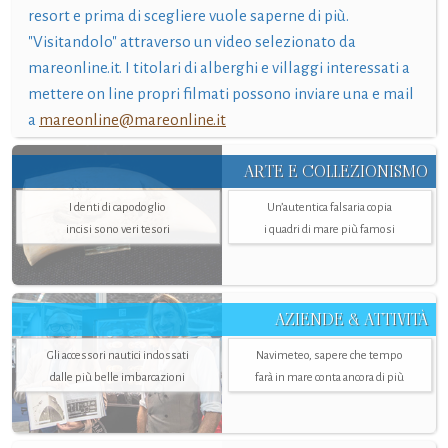
resort e prima di scegliere vuole saperne di più.
"Visitandolo" attraverso un video selezionato da
mareonline.it. I titolari di alberghi e villaggi interessati a
mettere on line propri filmati possono inviare una e mail
a
mareonline@mareonline.it
ARTE E COLLEZIONISMO
I denti di capodoglio
Un’autentica falsaria copia
incisi sono veri tesori
i quadri di mare più famosi
AZIENDE & ATTIVITÀ
Gli accessori nautici indossati
Navimeteo, sapere che tempo
dalle più belle imbarcazioni
farà in mare conta ancora di più