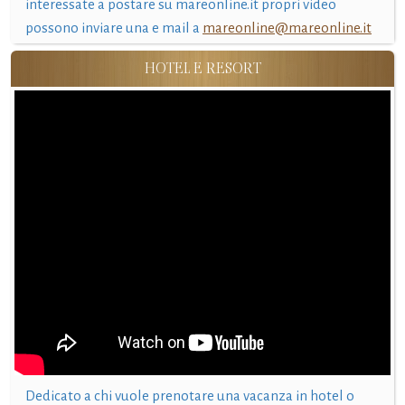
interessate a postare su mareonline.it propri video
possono inviare una e mail a
mareonline@mareonline.it
HOTEL E RESORT
Dedicato a chi vuole prenotare una vacanza in hotel o