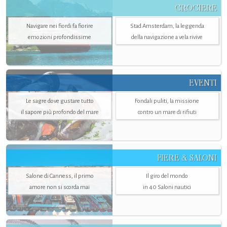
CROCIERE
Navigare nei fiordi fa fiorire
Stad Amsterdam, la leggenda
emozioni profondissime
della navigazione a vela rivive
EVENTI
Le sagre dove gustare tutto
Fondali puliti, la missione
il sapore più profondo del mare
contro un mare di rifiuti
FIERE & SALONI
Salone di Canness, il primo
Il giro del mondo
amore non si scorda mai
in 40 Saloni nautici