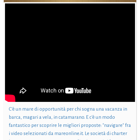
C'è un mare di opportunità per chi sogna una vacanza in
barca, magari a vela, in catamarano. E c'è un modo
fantastico per scoprire le migliori proposte: "navigare" fra
i video selezionati da mareonline.it. Le società di charter