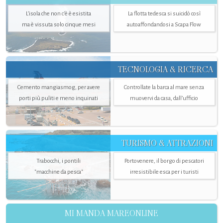
L’isola che non c'è è esistita
La flotta tedesca si suicidò così
ma è vissuta solo cinque mesi
autoaffondandosi a Scapa Flow
TECNOLOGIA & RICERCA
Cemento mangiasmog, per avere
Controllate la barca al mare senza
porti più puliti e meno inquinati
muovervi da casa, dall’ufficio
TURISMO & ATTRAZIONI
Trabocchi, i pontili
Portovenere, il borgo di pescatori
"macchine da pesca"
irresistibile esca per i turisti
MI MANDA MAREONLINE