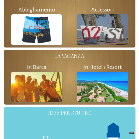
Abbigliamento
Accessori
LA VACANZA
In Barca
In Hotel / Resort
IDEE PER STUPIRE