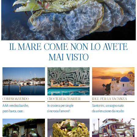
IL MARE COME NON LO AVETE
MAI VISTO
COMPRO&VENDO
CROCIERE&CHARTER
IDEE PER LA VACANZA
AAA vendesi barche,
In crociera per single
Santorini, un sogno nato
posti barca, case…
s'incrocia l’amore?
da un’eruzione da incubo