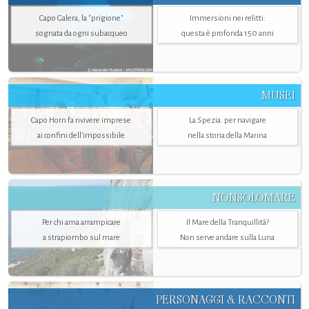
Capo Galera, la "prigione"
Immersioni nei relitti:
sognata da ogni subacqueo
questa è profonda 150 anni
MUSEI
Capo Horn fa rivivere imprese
La Spezia. per navigare
ai confini dell’impossibile
nella storia della Marina
NONSOLOMARE
Per chi ama arrampicare
Il Mare della Tranquillità?
a strapiombo sul mare
Non serve andare sulla Luna
PERSONAGGI & RACCONTI