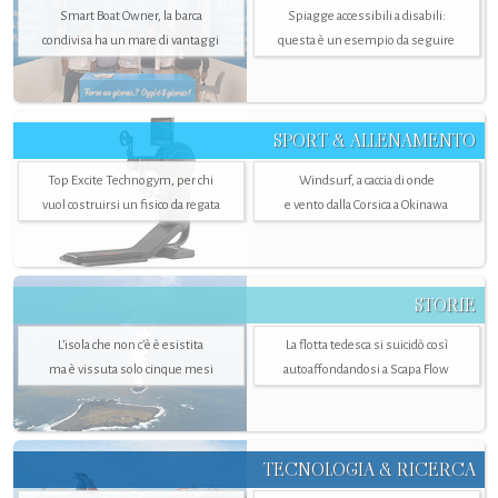
Smart Boat Owner, la barca
Spiagge accessibili a disabili:
condivisa ha un mare di vantaggi
questa è un esempio da seguire
SPORT & ALLENAMENTO
Top Excite Technogym, per chi
Windsurf, a caccia di onde
vuol costruirsi un fisico da regata
e vento dalla Corsica a Okinawa
STORIE
L’isola che non c'è è esistita
La flotta tedesca si suicidò così
ma è vissuta solo cinque mesi
autoaffondandosi a Scapa Flow
TECNOLOGIA & RICERCA