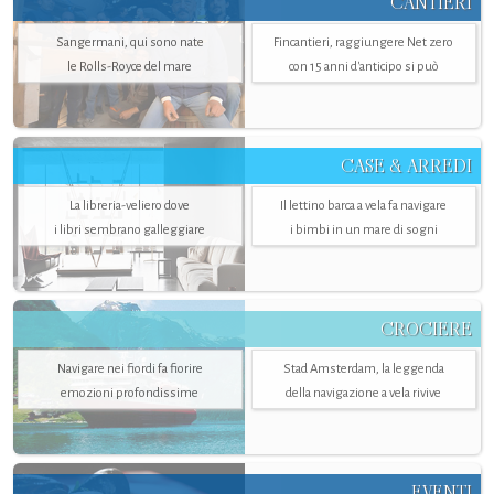
CANTIERI
Sangermani, qui sono nate
Fincantieri, raggiungere Net zero
le Rolls-Royce del mare
con 15 anni d'anticipo si può
CASE & ARREDI
La libreria-veliero dove
Il lettino barca a vela fa navigare
i libri sembrano galleggiare
i bimbi in un mare di sogni
CROCIERE
Navigare nei fiordi fa fiorire
Stad Amsterdam, la leggenda
emozioni profondissime
della navigazione a vela rivive
EVENTI