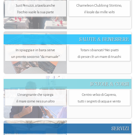
Just Peruzzi, a tavola anche
Chameleon Clubbing Stintino,
l’occhio vuole la sua parte
il locale dai mille volti
SALUTE & BENESSERE
In spiaggia e in barca serve
Totani sbiancati? Nei piatti
un pronto soccorso "da manuale"
di pesce c'è un mare di trucchi
SCUOLE & CORSI
L'insegnante che spiega
Centro velico di Caprera,
il mare come nessun altro
tutti i segreti di acqua e vento
SERVIZI