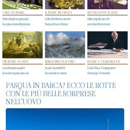
CASE DA MARE
IL MARE IN TAVOLA
REGALI SOTTO IL SOLE
Porto degli argonauti,
I cibi che fanno venire
Idee regalo per chi
la costa smeralda jonica
l’acquolina in bocca
ama barche e mare
UN MARE DI ARTE
IMMAGINI DA SOGNO
STORIE E PERSONAGGI
I più famosi quadri
Le più incredibili
Carlo Riva, l’ingegnere
di mare copiati per voi
burrasche in mare
che stupi' il mondo
PASQUA IN BARCA? ECCO LE ROTTE
CON LE PIÙ BELLE SORPRESE
NELL'UOVO