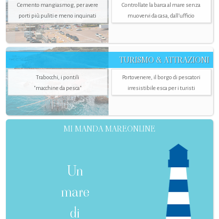
Cemento mangiasmog, per avere
Controllate la barca al mare senza
porti più puliti e meno inquinati
muovervi da casa, dall’ufficio
TURISMO & ATTRAZIONI
Trabocchi, i pontili
Portovenere, il borgo di pescatori
"macchine da pesca"
irresistibile esca per i turisti
MI MANDA MAREONLINE
Un
mare
di