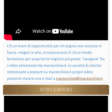
C'è un mare di opportunità per chi sogna una vacanza in
barca, magari a vela, in catamarano. E c'è un modo
fantastico per scoprire le migliori proposte: "navigare" fra
i video selezionati da mareonline.it. Le società di charter
interessate a postare su mareonline.it propri video
possono inviare una e mail a
mareonline@mareonline.it
HOTEL E RESORT