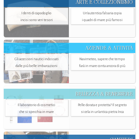
ARTE E COLLEZIONISMO
I denti di capodoglio
Un’autentica falsaria copia
incisi sono veri tesori
i quadri di mare più famosi
AZIENDE & ATTIVITÀ
Gli accessori nautici indossati
Navimeteo, sapere che tempo
dalle più belle imbarcazioni
farà in mare conta ancora di più
BELLEZZA & BENESSERE
Il laboratorio di cosmetici
Pelle dorata e protetta? Il segreto
che si specchia in mare
si cela in un’antica pietra Inca