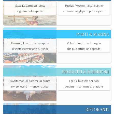
Vasco Da Gama così vince
Patrizia Mosconi, la stilista che
la guerra delle spezie
ama vestire gli yacht più eleganti
PORTI & MARINA
Palermo, il porto che ha saputo
Villasimius, tutto il meglio
diventare attrazione turistica
che può offrire un approdo
PRODOTTI & FORNITORI
Navaltecnosud, datemi un punto
Egaf, la bussola per non
e vi solleverò il mondo nautico
perdersi in un mare di pratiche
RISTORANTI