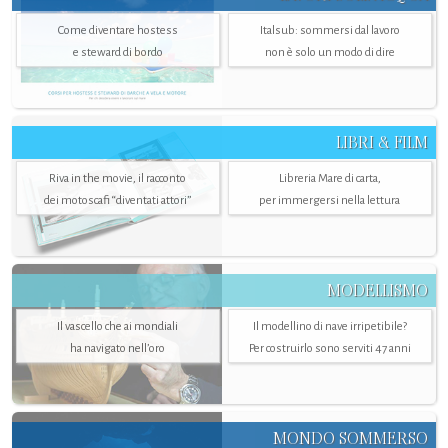
Come diventare hostess
Italsub: sommersi dal lavoro
e steward di bordo
non è solo un modo di dire
LIBRI & FILM
Riva in the movie, il racconto
Libreria Mare di carta,
dei motoscafi “diventati attori”
per immergersi nella lettura
MODELLISMO
Il vascello che ai mondiali
Il modellino di nave irripetibile?
ha navigato nell’oro
Per costruirlo sono serviti 47 anni
MONDO SOMMERSO