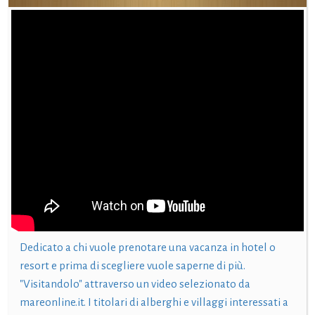
Dedicato a chi vuole prenotare una vacanza in hotel o
resort e prima di scegliere vuole saperne di più.
"Visitandolo" attraverso un video selezionato da
mareonline.it. I titolari di alberghi e villaggi interessati a