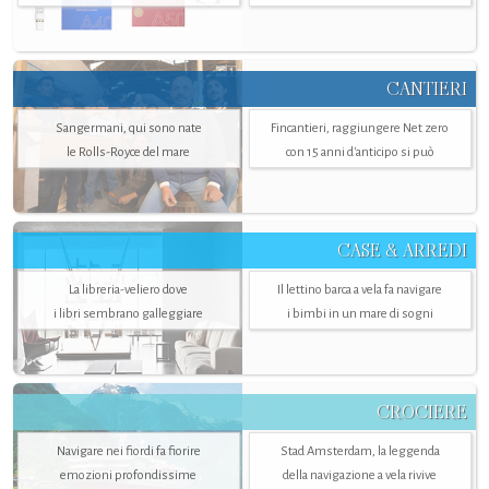
CANTIERI
Sangermani, qui sono nate
Fincantieri, raggiungere Net zero
le Rolls-Royce del mare
con 15 anni d'anticipo si può
CASE & ARREDI
La libreria-veliero dove
Il lettino barca a vela fa navigare
i libri sembrano galleggiare
i bimbi in un mare di sogni
CROCIERE
Navigare nei fiordi fa fiorire
Stad Amsterdam, la leggenda
emozioni profondissime
della navigazione a vela rivive