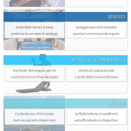
SERVIZI
Smart Boat Owner, la barca
Spiagge accessibili a disabili:
condivisa ha un mare di vantaggi
questa è un esempio da seguire
SPORT & ALLENAMENTO
Top Excite Technogym, per chi
Windsurf, a caccia di onde
vuol costruirsi un fisico da regata
e vento dalla Corsica a Okinawa
STORIE
L’isola che non c'è è esistita
La flotta tedesca si suicidò così
ma è vissuta solo cinque mesi
autoaffondandosi a Scapa Flow