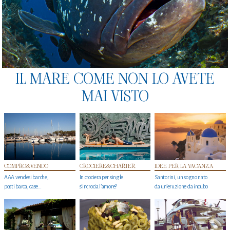
IL MARE COME NON LO AVETE
MAI VISTO
COMPRO&VENDO
CROCIERE&CHARTER
IDEE PER LA VACANZA
AAA vendesi barche,
In crociera per single
Santorini, un sogno nato
posti barca, case…
s'incrocia l’amore?
da un’eruzione da incubo