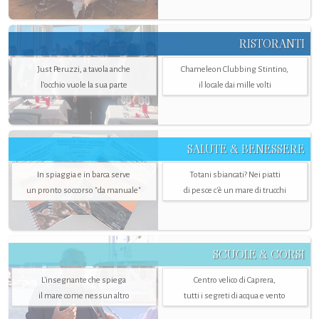
RISTORANTI
Just Peruzzi, a tavola anche
Chameleon Clubbing Stintino,
l’occhio vuole la sua parte
il locale dai mille volti
SALUTE & BENESSERE
In spiaggia e in barca serve
Totani sbiancati? Nei piatti
un pronto soccorso "da manuale"
di pesce c'è un mare di trucchi
SCUOLE & CORSI
L'insegnante che spiega
Centro velico di Caprera,
il mare come nessun altro
tutti i segreti di acqua e vento