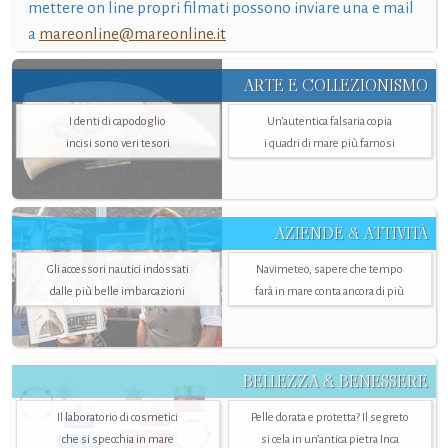
mettere on line propri filmati possono inviare una e mail
a
mareonline@mareonline.it
ARTE E COLLEZIONISMO
I denti di capodoglio
Un’autentica falsaria copia
incisi sono veri tesori
i quadri di mare più famosi
AZIENDE & ATTIVITÀ
Gli accessori nautici indossati
Navimeteo, sapere che tempo
dalle più belle imbarcazioni
farà in mare conta ancora di più
BELLEZZA & BENESSERE
Il laboratorio di cosmetici
Pelle dorata e protetta? Il segreto
che si specchia in mare
si cela in un’antica pietra Inca