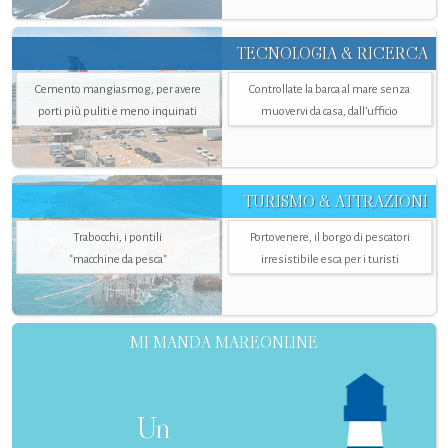
TECNOLOGIA & RICERCA
Cemento mangiasmog, per avere
Controllate la barca al mare senza
porti più puliti e meno inquinati
muovervi da casa, dall’ufficio
TURISMO & ATTRAZIONI
Trabocchi, i pontili
Portovenere, il borgo di pescatori
"macchine da pesca"
irresistibile esca per i turisti
MI MANDA MAREONLINE
Un