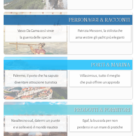
PERSONAGGI & RACCONTI
Vasco Da Gama così vince
Patrizia Mosconi, la stilista che
la guerra delle spezie
ama vestire gli yacht più eleganti
PORTI & MARINA
Palermo, il porto che ha saputo
Villasimius, tutto il meglio
diventare attrazione turistica
che può offrire un approdo
PRODOTTI & FORNITORI
Navaltecnosud, datemi un punto
Egaf, la bussola per non
e vi solleverò il mondo nautico
perdersi in un mare di pratiche