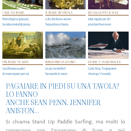
CASE DA MARE
IL MARE IN TAVOLA
REGALI SOTTO IL SOLE
Porto degli argonauti,
I cibi che fanno venire
Idee regalo per chi
la costa smeralda jonica
l’acquolina in bocca
ama barche e mare
UN MARE DI ARTE
IMMAGINI DA SOGNO
STORIE E PERSONAGGI
I più famosi quadri
Le più incredibili
Carlo Riva, l’ingegnere
di mare copiati per voi
burrasche in mare
che stupi' il mondo
PAGAIARE IN PIEDI SU UNA TAVOLA?
LO FANNO
ANCHE SEAN PENN, JENNIFER
ANISTON...
Si chiama Stand Up Paddle Surfing, ma molti lo
conoscono con l'acronimo di Sups o più