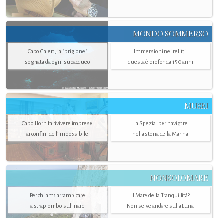
MONDO SOMMERSO
Capo Galera, la "prigione"
Immersioni nei relitti:
sognata da ogni subacqueo
questa è profonda 150 anni
MUSEI
Capo Horn fa rivivere imprese
La Spezia. per navigare
ai confini dell’impossibile
nella storia della Marina
NONSOLOMARE
Per chi ama arrampicare
Il Mare della Tranquillità?
a strapiombo sul mare
Non serve andare sulla Luna