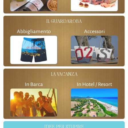
IL GUARDAROBA
Abbigliamento
Accessori
LA VACANZA
In Barca
In Hotel / Resort
IDEE PER STUPIRE