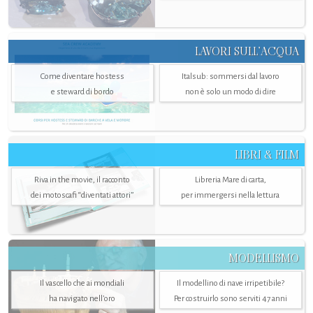
LAVORI SULL’ACQUA
Come diventare hostess
Italsub: sommersi dal lavoro
e steward di bordo
non è solo un modo di dire
LIBRI & FILM
Riva in the movie, il racconto
Libreria Mare di carta,
dei motoscafi “diventati attori”
per immergersi nella lettura
MODELLISMO
Il vascello che ai mondiali
Il modellino di nave irripetibile?
ha navigato nell’oro
Per costruirlo sono serviti 47 anni