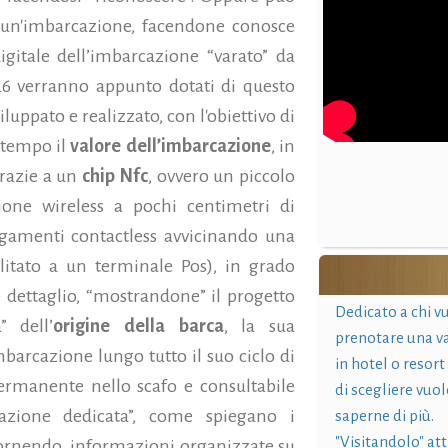
di un'imbarcazione, facendone conosce
igitale dell’imbarcazione “varato” da
026 verranno appunto dotati di questo
uppato e realizzato, con l'obiettivo di
l tempo il
valore dell’imbarcazione
, in
 grazie a un
chip
Nfc
, ovvero un piccolo
ne wireless a pochi centimetri di
pagamenti contactless avvicinando una
itato a un terminale Pos), in grado
ni dettaglio, “mostrandone” il progetto
Dedicato a chi v
 dell’
origine della barca
, la sua
prenotare una v
mbarcazione lungo tutto il suo ciclo di
in hotel o resort
ermanente nello scafo e consultabile
di scegliere vuol
cazione dedicata”, come spiegano i
saperne di più.
"Visitandolo" at
"fornendo informazioni organizzate su