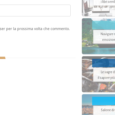
i libri se
wser per la prossima volta che commento.
Navigare ne
emozion
Le sagre 
il sapore pi
Salone di