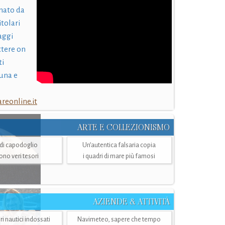
nato da
itolari
laggi
ttere on
ti
una e
eonline.it
ARTE E COLLEZIONISMO
i di capodoglio
Un’autentica falsaria copia
sono veri tesori
i quadri di mare più famosi
AZIENDE & ATTIVITÀ
ri nautici indossati
Navimeteo, sapere che tempo