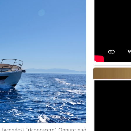
o, facendosi “riconoscere”. Oppure può