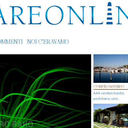
OMMENTI
NOI C'ERAVAMO
COMPRO&VENDO
AAA vendesi barche,
posti barca, case…