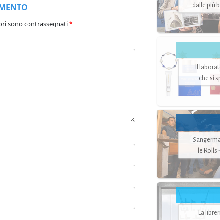
dalle più 
MMENTO
ori sono contrassegnati
*
Il labora
che si 
Sangerman
le Rolls
La libre