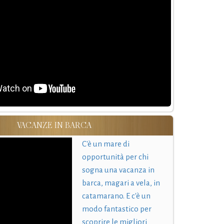
VACANZE IN BARCA
C'è un mare di
opportunità per chi
sogna una vacanza in
barca, magari a vela, in
catamarano. E c'è un
modo fantastico per
scoprire le migliori