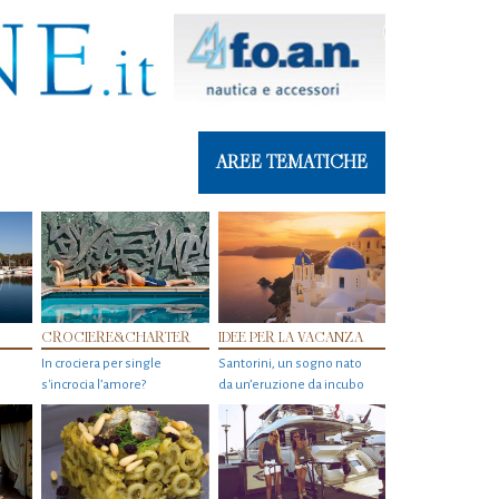
AREE TEMATICHE
CROCIERE&CHARTER
IDEE PER LA VACANZA
In crociera per single
Santorini, un sogno nato
s'incrocia l’amore?
da un’eruzione da incubo