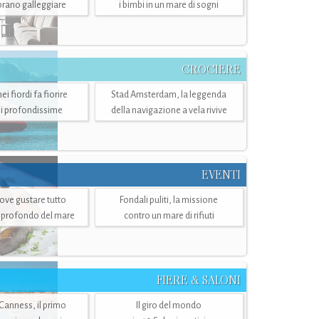
mbrano galleggiare
i bimbi in un mare di sogni
CROCIERE
i fiordi fa fiorire
Stad Amsterdam, la leggenda
i profondissime
della navigazione a vela rivive
EVENTI
dove gustare tutto
Fondali puliti, la missione
ù profondo del mare
contro un mare di rifiuti
FIERE & SALONI
 Canness, il primo
Il giro del mondo