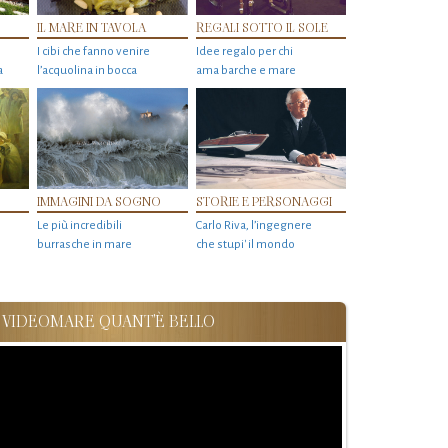
IL MARE IN TAVOLA
REGALI SOTTO IL SOLE
I cibi che fanno venire
Idee regalo per chi
a
l’acquolina in bocca
ama barche e mare
IMMAGINI DA SOGNO
STORIE E PERSONAGGI
Le più incredibili
Carlo Riva, l’ingegnere
burrasche in mare
che stupi' il mondo
VIDEOMARE QUANT'È BELLO