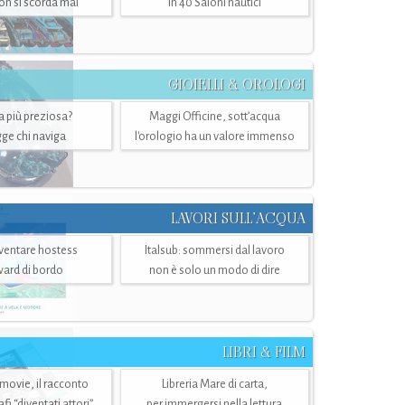
n si scorda mai
in 40 Saloni nautici
GIOIELLI & OROLOGI
ra più preziosa?
Maggi Officine, sott’acqua
ge chi naviga
l'orologio ha un valore immenso
LAVORI SULL’ACQUA
ventare hostess
Italsub: sommersi dal lavoro
ward di bordo
non è solo un modo di dire
LIBRI & FILM
 movie, il racconto
Libreria Mare di carta,
i “diventati attori”
per immergersi nella lettura