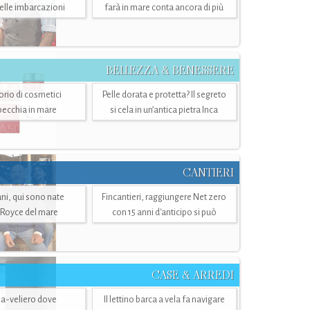
belle imbarcazioni
farà in mare conta ancora di più
BELLEZZA & BENESSERE
torio di cosmetici
Pelle dorata e protetta? Il segreto
specchia in mare
si cela in un’antica pietra Inca
CANTIERI
i, qui sono nate
Fincantieri, raggiungere Net zero
-Royce del mare
con 15 anni d'anticipo si può
CASE & ARREDI
ria-veliero dove
Il lettino barca a vela fa navigare