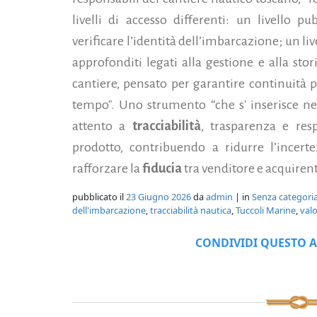
livelli di accesso differenti: un livello p
verificare l’identità dell’imbarcazione; un li
approfonditi legati alla gestione e alla stor
cantiere, pensato per garantire continuità p
tempo". Uno strumento “che s' inserisce n
attento a
tracciabilità
, trasparenza e resp
prodotto, contribuendo a ridurre l’incerte
rafforzare la
fiducia
tra venditore e acquirent
pubblicato il
23 Giugno 2026
da
admin
| in
Senza categori
dell'imbarcazione
,
tracciabilità nautica
,
Tuccoli Marine
,
valo
CONDIVIDI QUESTO A