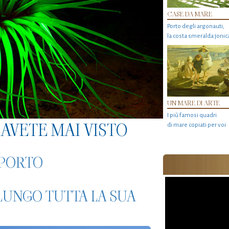
CASE DA MARE
Porto degli argonauti,
la costa smeralda jonic
UN MARE DI ARTE
I più famosi quadri
AVETE MAI VISTO
di mare copiati per voi
APORTO
 LUNGO TUTTA LA SUA