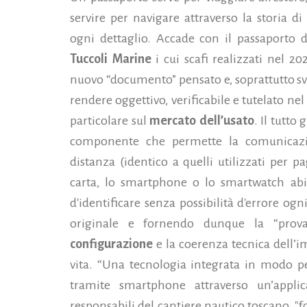
servire per navigare attraverso la storia 
ogni dettaglio. Accade con il passaporto d
Tuccoli Marine
i cui scafi realizzati nel 2
nuovo “documento” pensato e, soprattutto svil
rendere oggettivo, verificabile e tutelato ne
particolare sul
mercato dell’usato
. Il tutto
componente che permette la comunicazio
distanza (identico a quelli utilizzati per 
carta, lo smartphone o lo smartwatch abil
d'identificare senza possibilità d'errore og
originale e fornendo dunque la “prova”
configurazione
e la coerenza tecnica dell’i
vita. “Una tecnologia integrata in modo p
tramite smartphone attraverso un’appli
responsabili del cantiere nautico toscano, 