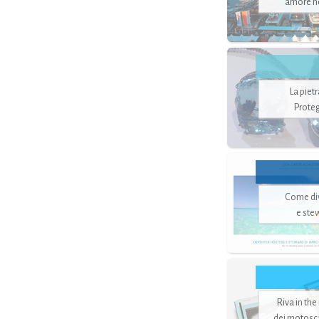
amore no
La piet
Proteg
Come di
e ste
Riva in the
dei motoscaf