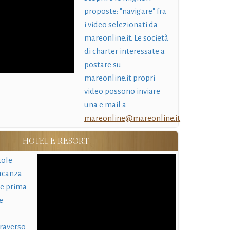
proposte: "navigare" fra
i video selezionati da
mareonline.it. Le società
di charter interessate a
postare su
mareonline.it propri
video possono inviare
una e mail a
mareonline@mareonline.it
HOTEL E RESORT
uole
acanza
 e prima
e
traverso