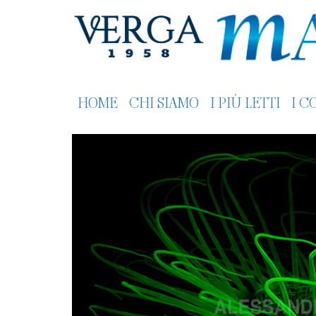
HOME
CHI SIAMO
I PIÙ LETTI
I C