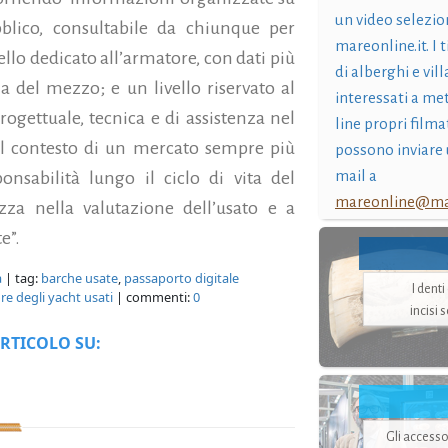
un video selezio
ubblico, consultabile da chiunque per
mareonline.it. I t
vello dedicato all’armatore, con dati più
di alberghi e vil
ia del mezzo; e un livello riservato al
interessati a me
rogettuale, tecnica e di assistenza nel
line propri filma
el contesto di un mercato sempre più
possono inviare 
mail a
onsabilità lungo il ciclo di vita del
mareonline@mar
zza nella valutazione dell’usato e a
e”.
a
| tag:
barche usate
,
passaporto digitale
I dent
re degli yacht usati
| commenti:
0
incisi 
RTICOLO SU:
Gli accesso