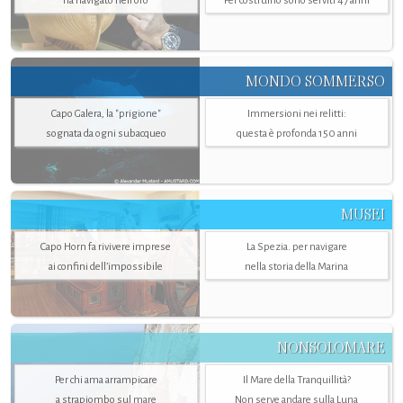
ha navigato nell’oro
Per costruirlo sono serviti 47 anni
MONDO SOMMERSO
Capo Galera, la "prigione"
Immersioni nei relitti:
sognata da ogni subacqueo
questa è profonda 150 anni
MUSEI
Capo Horn fa rivivere imprese
La Spezia. per navigare
ai confini dell’impossibile
nella storia della Marina
NONSOLOMARE
Per chi ama arrampicare
Il Mare della Tranquillità?
a strapiombo sul mare
Non serve andare sulla Luna