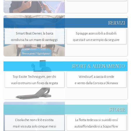
SERVIZI
Smart Boat Owner, la barca
Spiagge accessibili a disabili:
condivisa ha un mare di vantaggi
questa è un esempio da seguire
SPORT & ALLENAMENTO
Top Excite Technogym, per chi
Windsurf, a caccia di onde
vuol costruirsi un fisico da regata
e vento dalla Corsica a Okinawa
STORIE
L’isola che non c'è è esistita
La flotta tedesca si suicidò così
ma è vissuta solo cinque mesi
autoaffondandosi a Scapa Flow