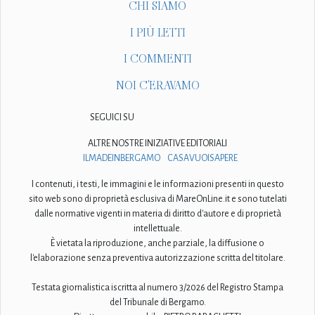
CHI SIAMO
I PIÙ LETTI
I COMMENTI
NOI C'ERAVAMO
SEGUICI SU
ALTRE NOSTRE INIZIATIVE EDITORIALI
ILMADEINBERGAMO
CASAVUOISAPERE
I contenuti, i testi, le immagini e le informazioni presenti in questo
sito web sono di proprietà esclusiva di MareOnLine.it e sono tutelati
dalle normative vigenti in materia di diritto d'autore e di proprietà
intellettuale.
È vietata la riproduzione, anche parziale, la diffusione o
l'elaborazione senza preventiva autorizzazione scritta del titolare.
Testata giornalistica iscritta al numero 3/2026 del Registro Stampa
del Tribunale di Bergamo.