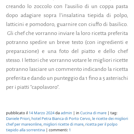
creando lo zoccolo con l'ausilio di un coppa pasta
dopo adagiare sopra l’insalatina tiepida di polpo,
latticini e pomodoro, guarnire con ciuffo di basilico.
Gli chef che vorranno inviare la loro ricetta preferita
potranno spedire un breve testo (con ingredienti e
preparazione) e una foto del piatto e dello chef
stesso. I lettori che vorranno votare le migliori ricette
potranno lasciare un commento indicando la ricetta
preferita e dando un punteggio da 1 fino a 5 asterischi
per i piatti "capolavoro".
pubblicato il
14 Marzo 2024
da
admin
| in
Cucina di mare
| tag:
Daniele Priori
,
hotel Petra Bianca di Porto Cervo
,
le ricette dei migliori
chef per mareonline
,
migliori ricette di mare
,
ricetta per il polpo
tiepido alla sorrentina
| commenti:
1