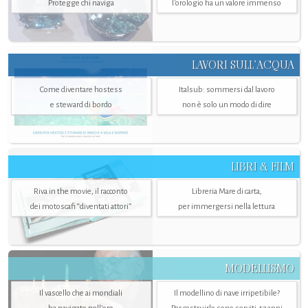
Protegge chi naviga
l'orologio ha un valore immenso
LAVORI SULL’ACQUA
Come diventare hostess
Italsub: sommersi dal lavoro
e steward di bordo
non è solo un modo di dire
LIBRI & FILM
Riva in the movie, il racconto
Libreria Mare di carta,
dei motoscafi “diventati attori”
per immergersi nella lettura
MODELLISMO
Il vascello che ai mondiali
Il modellino di nave irripetibile?