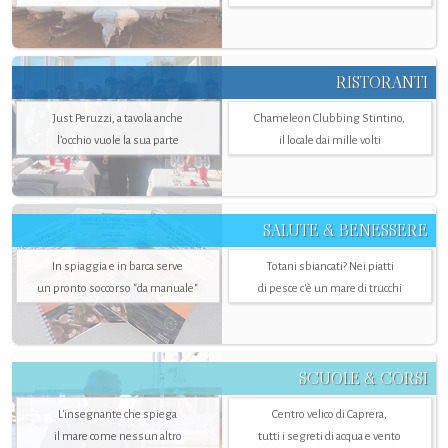
RISTORANTI
Just Peruzzi, a tavola anche
Chameleon Clubbing Stintino,
l’occhio vuole la sua parte
il locale dai mille volti
SALUTE & BENESSERE
In spiaggia e in barca serve
Totani sbiancati? Nei piatti
un pronto soccorso "da manuale"
di pesce c'è un mare di trucchi
SCUOLE & CORSI
L'insegnante che spiega
Centro velico di Caprera,
il mare come nessun altro
tutti i segreti di acqua e vento