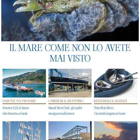
IL MARE COME NON LO AVETE
MAI VISTO
BARCHE DA PROVARE
CANTIERI & REFITTING
MATERIALI & SERVIZI
Anvera 55S, la barca
Naval Tecno Sud, gli yacht
Treccificio Borri,
che diventa un'isola
navigano sulla terra
l'azienda legata al mare