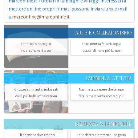
mareonline.it. I titolari di alberghi e villaggi interessati a
mettere on line propri filmati possono inviare una e mail
a
mareonline@mareonline.it
ARTE E COLLEZIONISMO
I denti di capodoglio
Un’autentica falsaria copia
incisi sono veri tesori
i quadri di mare più famosi
AZIENDE & ATTIVITÀ
Gli accessori nautici indossati
Navimeteo, sapere che tempo
dalle più belle imbarcazioni
farà in mare conta ancora di più
BELLEZZA & BENESSERE
Il laboratorio di cosmetici
Pelle dorata e protetta? Il segreto