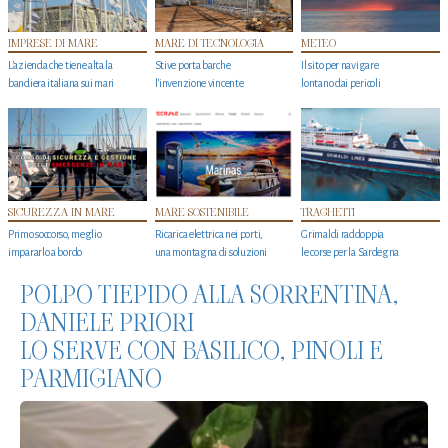
IMPRESE DI MARE
MARE DI TECNOLOGIA
METEO
L'azienda che tiene alta la
Stive porta barche
Il sito per navigare
bandiera italiana sui mari
l'invenzione vincente
lontano dai pericoli
SICUREZZA IN MARE
MARE SOSTENIBILE
TRAGHETTI
Primo soccorso, meglio
Ricarica elettrica nei porti,
Grimaldi raddoppia
impararlo a bordo
una montagna di soluzioni
le corse per la Sardegna
POLPO TIEPIDO ALLA SORRENTINA,
DANIELE PRIORI
LO SERVE CON BASILICO, PINOLI E
PARMIGIANO