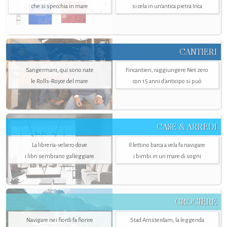
che si specchia in mare
si cela in un’antica pietra Inca
CANTIERI
Sangermani, qui sono nate
Fincantieri, raggiungere Net zero
le Rolls-Royce del mare
con 15 anni d'anticipo si può
CASE & ARREDI
La libreria-veliero dove
Il lettino barca a vela fa navigare
i libri sembrano galleggiare
i bimbi in un mare di sogni
CROCIERE
Navigare nei fiordi fa fiorire
Stad Amsterdam, la leggenda