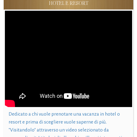
HOTEL E RESORT
Dedicato a chi vuole prenotare una vacanza in hotel o
resort e prima di scegliere vuole saperne di più.
"Visitandolo" attraverso un video selezionato da