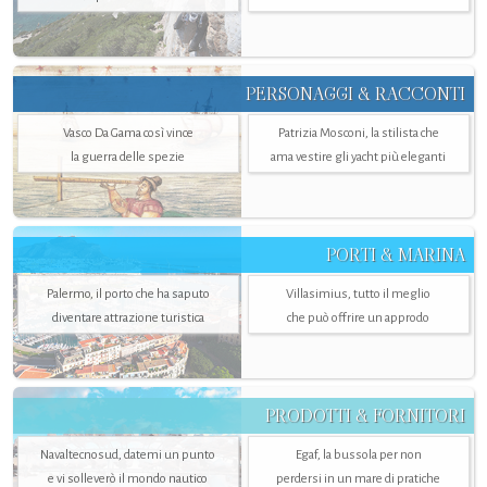
PERSONAGGI & RACCONTI
Vasco Da Gama così vince
Patrizia Mosconi, la stilista che
la guerra delle spezie
ama vestire gli yacht più eleganti
PORTI & MARINA
Palermo, il porto che ha saputo
Villasimius, tutto il meglio
diventare attrazione turistica
che può offrire un approdo
PRODOTTI & FORNITORI
Navaltecnosud, datemi un punto
Egaf, la bussola per non
e vi solleverò il mondo nautico
perdersi in un mare di pratiche