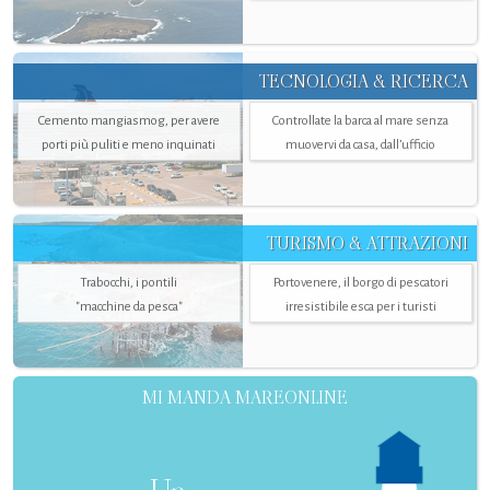
TECNOLOGIA & RICERCA
Cemento mangiasmog, per avere
Controllate la barca al mare senza
porti più puliti e meno inquinati
muovervi da casa, dall’ufficio
TURISMO & ATTRAZIONI
Trabocchi, i pontili
Portovenere, il borgo di pescatori
"macchine da pesca"
irresistibile esca per i turisti
MI MANDA MAREONLINE