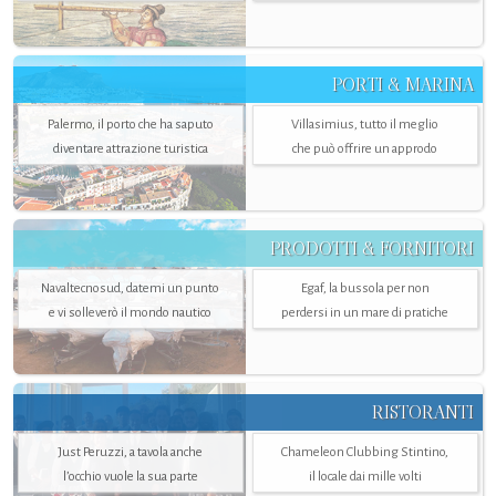
PORTI & MARINA
Palermo, il porto che ha saputo
Villasimius, tutto il meglio
diventare attrazione turistica
che può offrire un approdo
PRODOTTI & FORNITORI
Navaltecnosud, datemi un punto
Egaf, la bussola per non
e vi solleverò il mondo nautico
perdersi in un mare di pratiche
RISTORANTI
Just Peruzzi, a tavola anche
Chameleon Clubbing Stintino,
l’occhio vuole la sua parte
il locale dai mille volti