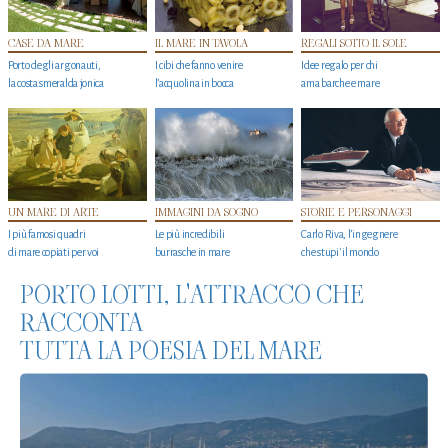
CASE DA MARE
IL MARE IN TAVOLA
REGALI SOTTO IL SOLE
Porto degli argonauti,
I cibi che fanno venire
Idee regalo per chi
la costa smeralda jonica
l’acquolina in bocca
ama barche e mare
UN MARE DI ARTE
IMMAGINI DA SOGNO
STORIE E PERSONAGGI
I più famosi quadri
Le più incredibili
Carlo Riva, l’ingegnere
di mare copiati per voi
burrasche in mare
che stupi' il mondo
PORTO LOTTI, L'ATTRACCO CHE
RACCONTA
TUTTA LA POESIA DEL MARE