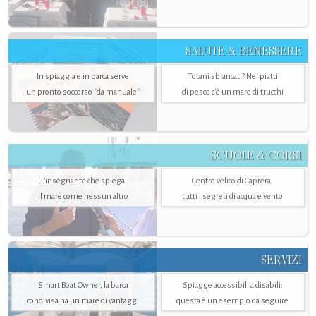
SALUTE & BENESSERE
In spiaggia e in barca serve
Totani sbiancati? Nei piatti
un pronto soccorso "da manuale"
di pesce c'è un mare di trucchi
SCUOLE & CORSI
L'insegnante che spiega
Centro velico di Caprera,
il mare come nessun altro
tutti i segreti di acqua e vento
SERVIZI
Smart Boat Owner, la barca
Spiagge accessibili a disabili:
condivisa ha un mare di vantaggi
questa è un esempio da seguire