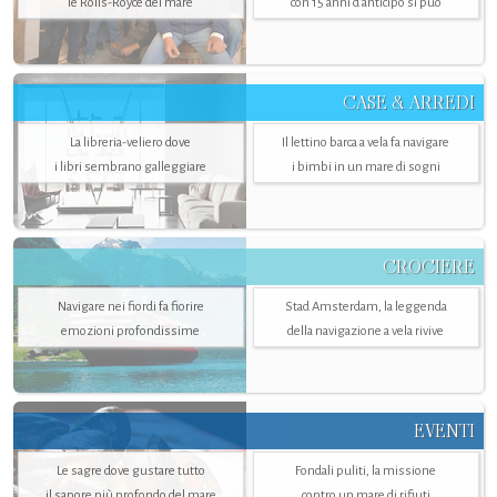
le Rolls-Royce del mare
con 15 anni d'anticipo si può
CASE & ARREDI
La libreria-veliero dove
Il lettino barca a vela fa navigare
i libri sembrano galleggiare
i bimbi in un mare di sogni
CROCIERE
Navigare nei fiordi fa fiorire
Stad Amsterdam, la leggenda
emozioni profondissime
della navigazione a vela rivive
EVENTI
Le sagre dove gustare tutto
Fondali puliti, la missione
il sapore più profondo del mare
contro un mare di rifiuti