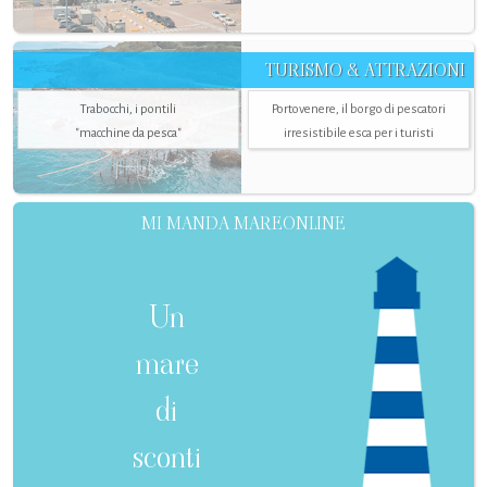
TURISMO & ATTRAZIONI
Trabocchi, i pontili
Portovenere, il borgo di pescatori
"macchine da pesca"
irresistibile esca per i turisti
MI MANDA MAREONLINE
Un
mare
di
sconti