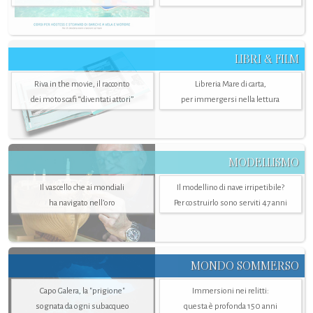
LIBRI & FILM
Riva in the movie, il racconto
Libreria Mare di carta,
dei motoscafi “diventati attori”
per immergersi nella lettura
MODELLISMO
Il vascello che ai mondiali
Il modellino di nave irripetibile?
ha navigato nell’oro
Per costruirlo sono serviti 47 anni
MONDO SOMMERSO
Capo Galera, la "prigione"
Immersioni nei relitti:
sognata da ogni subacqueo
questa è profonda 150 anni