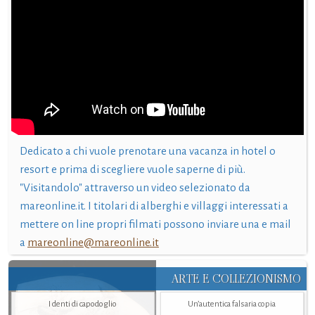
Dedicato a chi vuole prenotare una vacanza in hotel o
resort e prima di scegliere vuole saperne di più.
"Visitandolo" attraverso un video selezionato da
mareonline.it. I titolari di alberghi e villaggi interessati a
mettere on line propri filmati possono inviare una e mail
a
mareonline@mareonline.it
ARTE E COLLEZIONISMO
I denti di capodoglio
Un’autentica falsaria copia