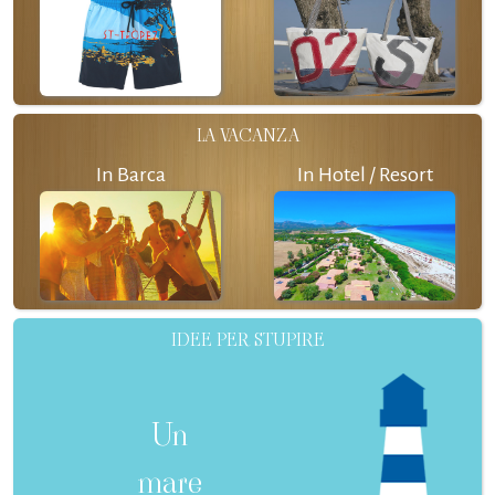
LA VACANZA
In Barca
In Hotel / Resort
IDEE PER STUPIRE
Un
mare