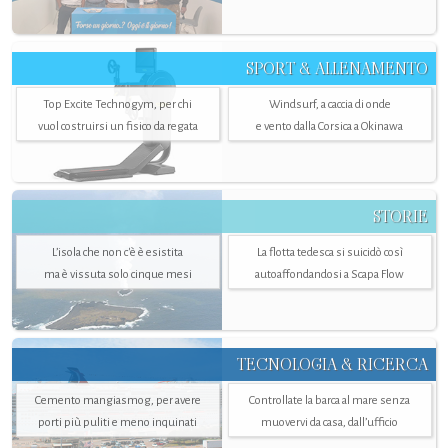
SPORT & ALLENAMENTO
Top Excite Technogym, per chi
Windsurf, a caccia di onde
vuol costruirsi un fisico da regata
e vento dalla Corsica a Okinawa
STORIE
L’isola che non c'è è esistita
La flotta tedesca si suicidò così
ma è vissuta solo cinque mesi
autoaffondandosi a Scapa Flow
TECNOLOGIA & RICERCA
Cemento mangiasmog, per avere
Controllate la barca al mare senza
porti più puliti e meno inquinati
muovervi da casa, dall’ufficio