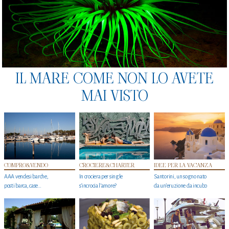
IL MARE COME NON LO AVETE
MAI VISTO
COMPRO&VENDO
CROCIERE&CHARTER
IDEE PER LA VACANZA
AAA vendesi barche,
In crociera per single
Santorini, un sogno nato
posti barca, case…
s'incrocia l’amore?
da un’eruzione da incubo