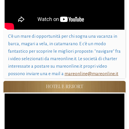
C'è un mare di opportunità per chi sogna una vacanza in
barca, magari a vela, in catamarano. E c'è un modo
fantastico per scoprire le migliori proposte: "navigare" fra
i video selezionati da mareonline.it. Le società di charter
interessate a postare su mareonline.it propri video
possono inviare una e mail a
mareonline@mareonline.it
HOTEL E RESORT