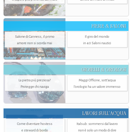
FIERE & SALONI
Salone di Canness, il primo
Il giro del mondo
amore non si scorda mai
in 40 Saloni nautici
GIOIELLI & OROLOGI
La pietra più preziosa?
Maggi Officine, sott’acqua
Protegge chi naviga
l'orologio ha un valore immenso
LAVORI SULL’ACQUA
Come diventare hostess
Italsub: sommersi dal lavoro
e steward di bordo
non è solo un modo di dire