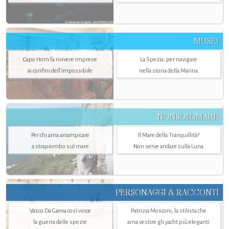
MUSEI
Capo Horn fa rivivere imprese
La Spezia. per navigare
ai confini dell’impossibile
nella storia della Marina
NONSOLOMARE
Per chi ama arrampicare
Il Mare della Tranquillità?
a strapiombo sul mare
Non serve andare sulla Luna
PERSONAGGI & RACCONTI
Vasco Da Gama così vince
Patrizia Mosconi, la stilista che
la guerra delle spezie
ama vestire gli yacht più eleganti