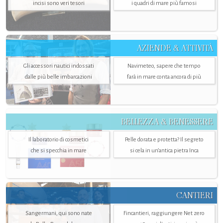
incisi sono veri tesori
i quadri di mare più famosi
AZIENDE & ATTIVITÀ
Gli accessori nautici indossati
Navimeteo, sapere che tempo
dalle più belle imbarcazioni
farà in mare conta ancora di più
BELLEZZA & BENESSERE
Il laboratorio di cosmetici
Pelle dorata e protetta? Il segreto
che si specchia in mare
si cela in un’antica pietra Inca
CANTIERI
Sangermani, qui sono nate
Fincantieri, raggiungere Net zero