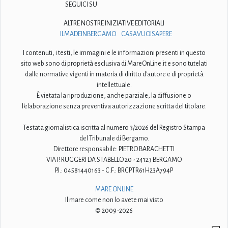
SEGUICI SU
ALTRE NOSTRE INIZIATIVE EDITORIALI
ILMADEINBERGAMO
CASAVUOISAPERE
I contenuti, i testi, le immagini e le informazioni presenti in questo
sito web sono di proprietà esclusiva di MareOnLine.it e sono tutelati
dalle normative vigenti in materia di diritto d'autore e di proprietà
intellettuale.
È vietata la riproduzione, anche parziale, la diffusione o
l'elaborazione senza preventiva autorizzazione scritta del titolare.
Testata giornalistica iscritta al numero 3/2026 del Registro Stampa
del Tribunale di Bergamo.
Direttore responsabile: PIETRO BARACHETTI
VIA P. RUGGERI DA STABELLO 20 - 24123 BERGAMO
P.I.: 04581440163 - C.F.: BRCPTR61H23A794P
MARE ONLINE
Il mare come non lo avete mai visto
© 2009-2026