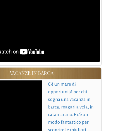
VACANZE IN BARCA
C'è un mare di
opportunità per chi
sogna una vacanza in
barca, magari a vela, in
catamarano. E c'è un
modo fantastico per
scoprire le migliori