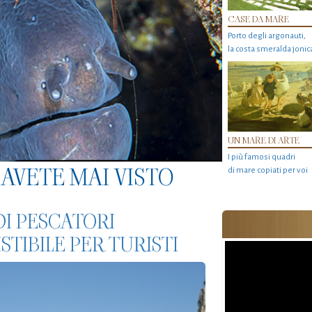
CASE DA MARE
Porto degli argonauti,
la costa smeralda jonic
UN MARE DI ARTE
I più famosi quadri
AVETE MAI VISTO
di mare copiati per voi
DI PESCATORI
STIBILE PER TURISTI