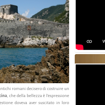
antichi romani decisero di costruire un
cina
, che della bellezza è l'espressione
estione doveva aver suscitato in loro