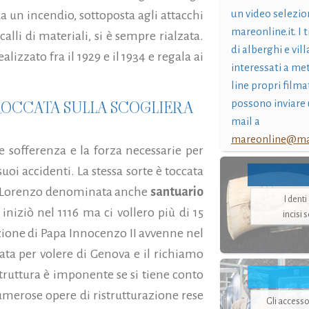
un video selezio
a un incendio, sottoposta agli attacchi
mareonline.it. I t
calli di materiali, si è sempre rialzata.
di alberghi e vil
alizzato fra il 1929 e il 1934 e regala ai
interessati a me
line propri filma
RROCCATA SULLA SCOGLIERA
possono inviare 
mail a
mareonline@mar
le sofferenza e la forza necessarie per
suoi accidenti. La stessa sorte è toccata
San Lorenzo denominata anche
santuario
I dent
 iniziò nel 1116 ma ci vollero più di 15
incisi 
azione di Papa Innocenzo II avvenne nel
zata per volere di Genova e il richiamo
struttura è imponente se si tiene conto
umerose opere di ristrutturazione rese
Gli accesso