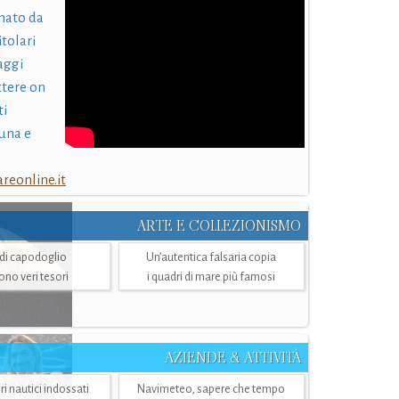
nato da
itolari
laggi
ttere on
ti
una e
eonline.it
ARTE E COLLEZIONISMO
i di capodoglio
Un’autentica falsaria copia
sono veri tesori
i quadri di mare più famosi
AZIENDE & ATTIVITÀ
ri nautici indossati
Navimeteo, sapere che tempo