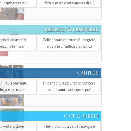
belle imbarcazioni
farà in mare conta ancora di più
BELLEZZA & BENESSERE
torio di cosmetici
Pelle dorata e protetta? Il segreto
specchia in mare
si cela in un’antica pietra Inca
CANTIERI
i, qui sono nate
Fincantieri, raggiungere Net zero
-Royce del mare
con 15 anni d'anticipo si può
CASE & ARREDI
ria-veliero dove
Il lettino barca a vela fa navigare