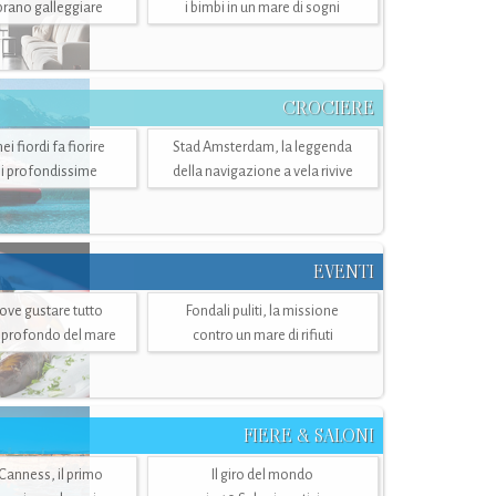
mbrano galleggiare
i bimbi in un mare di sogni
CROCIERE
i fiordi fa fiorire
Stad Amsterdam, la leggenda
i profondissime
della navigazione a vela rivive
EVENTI
dove gustare tutto
Fondali puliti, la missione
ù profondo del mare
contro un mare di rifiuti
FIERE & SALONI
 Canness, il primo
Il giro del mondo