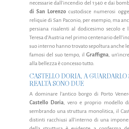
necessarie dall'incendio del 1340 e dai bo
di San Lorenzo
custodisce numerosi oggett
reliquie di San Paconio, per esempio, ma anch
persiana risalenti al dodicesimo secolo e 
Teresa d’Austria nel primo centenario dell’
suo interno hanno trovato sepoltura anche le 
famosi del suo tempo, il
Graffigna
, un'incr
alla bellezza è concesso tutto.
CASTELLO DORIA, A GUARDARLO
REALTÀ SONO DUE
A dominare l'antico borgo di Porto Venere
Castello Doria
, vero e proprio modello di
sembrando una struttura monolitica, il Cas
distinti racchiusi all'interno di una impon
della struttura è evidente a conferma del