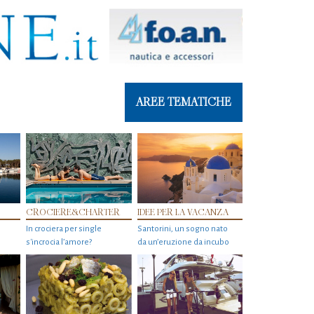
AREE TEMATICHE
CROCIERE&CHARTER
IDEE PER LA VACANZA
In crociera per single
Santorini, un sogno nato
s'incrocia l’amore?
da un’eruzione da incubo