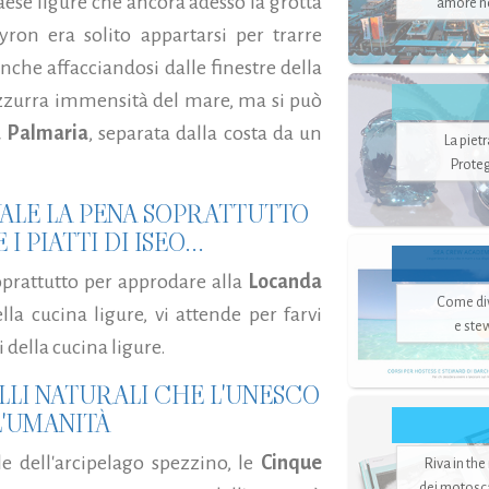
aese ligure che ancora adesso la grotta
amore no
yron era solito appartarsi per trarre
Anche affacciandosi dalle finestre della
'azzurra immensità del mare, ma si può
a Palmaria
, separata dalla costa da un
La piet
Proteg
ALE LA PENA SOPRATTUTTO
 PIATTI DI ISEO...
oprattutto per approdare alla
Locanda
Come di
lla cucina ligure, vi attende per farvi
e ste
 della cucina ligure.
LLI NATURALI CHE L'UNESCO
L'UMANITÀ
ole dell'arcipelago spezzino, le
Cinque
Riva in the
dei motoscaf