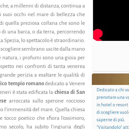
che, a millenni di distanza, continua a
 i suoi occhi nel mare di bellezza che
 di quella preziosa collana che sono le
do di una barca, o da terra, percorrendo
a Spezia, lo spettacolo è straordinario.
lle scogliere sembrano uscite dalla mano
re natura, i profumi sono una gioia per
ispetto nei confronti di tanta venerea
rande perizia a esaltare le qualità di
tico tempio romano
dedicato a Venere
Dedicato a chi v
eneri è stata edificata la
chiesa di San
prenotare una v
ese
arroccata sullo sperone roccioso
in hotel o resort
rso l'immensità del mare. Quella chiesa
di scegliere vuol
e tocco poetico che sfiora l'ossimoro,
saperne di più.
imo secolo, ha subito l'ingiuria degli
"Visitandolo" at