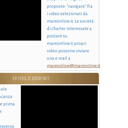
proposte: "navigare" fra
i video selezionati da
mareonline.it. Le società
di charter interessate a
postare su
mareonline.it propri
video possono inviare
una e mail a
mareonline@mareonline.it
HOTEL E RESORT
uole
acanza
 e prima
e
traverso