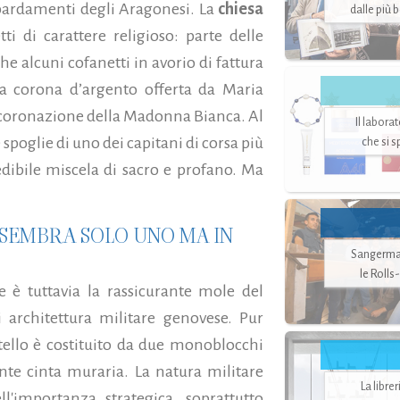
mbardamenti degli Aragonesi. La
chiesa
dalle più 
i di carattere religioso: parte delle
e alcuni cofanetti in avorio di fattura
la corona d’argento offerta da Maria
incoronazione della Madonna Bianca. Al
Il labora
spoglie di uno dei capitani di corsa più
che si 
edibile miscela di sacro e profano. Ma
 SEMBRA SOLO UNO MA IN
Sangerman
le Rolls
 è tuttavia la rassicurante mole del
 architettura militare genovese. Pur
tello è costituito da due monoblocchi
ente cinta muraria. La natura militare
La libre
l'importanza strategica, soprattutto