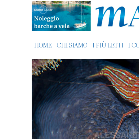
HOME
CHI SIAMO
I PIÙ LETTI
I C