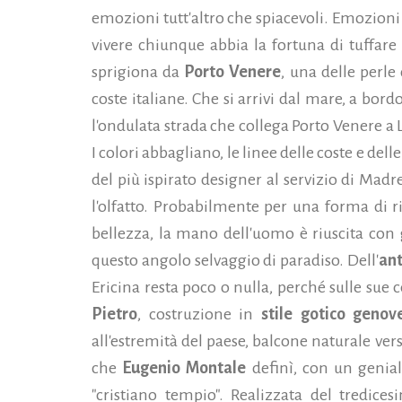
emozioni tutt'altro che spiacevoli. Emozioni 
vivere chiunque abbia la fortuna di tuffare
sprigiona da
Porto Venere
, una delle perle
coste italiane. Che si arrivi dal mare, a bor
l'ondulata strada che collega Porto Venere a L
I colori abbagliano, le linee delle coste e de
del più ispirato designer al servizio di Mad
l'olfatto. Probabilmente per una forma di r
bellezza, la mano dell'uomo è riuscita con g
questo angolo selvaggio di paradiso. Dell'
an
Ericina resta poco o nulla, perché sulle sue c
Pietro
, costruzione in
stile gotico genov
all'estremità del paese, balcone naturale ve
che
Eugenio Montale
definì, con un genial
"cristiano tempio". Realizzata del tredices