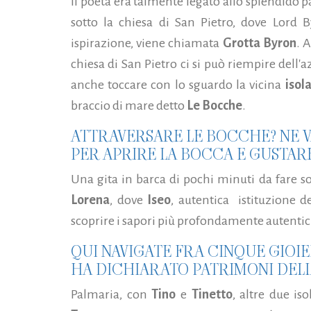
Il poeta era talmente legato allo splendido p
sotto la chiesa di San Pietro, dove Lord B
ispirazione, viene chiamata
Grotta Byron
. 
chiesa di San Pietro ci si può riempire dell
anche toccare con lo sguardo la vicina
isol
braccio di mare detto
Le Bocche
.
ATTRAVERSARE LE BOCCHE? NE V
PER APRIRE LA BOCCA E GUSTARE I
Una gita in barca di pochi minuti da fare s
Lorena
, dove
Iseo
, autentica istituzione de
scoprire i sapori più profondamente autentici
QUI NAVIGATE FRA CINQUE GIOIE
HA DICHIARATO PATRIMONI DEL
Palmaria, con
Tino
e
Tinetto
, altre due is