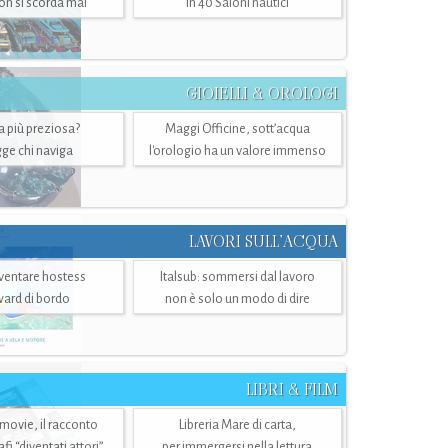
n si scorda mai
in 40 Saloni nautici
GIOIELLI & OROLOGI
ra più preziosa?
Maggi Officine, sott’acqua
ge chi naviga
l'orologio ha un valore immenso
LAVORI SULL’ACQUA
ventare hostess
Italsub: sommersi dal lavoro
ward di bordo
non è solo un modo di dire
LIBRI & FILM
 movie, il racconto
Libreria Mare di carta,
i “diventati attori”
per immergersi nella lettura