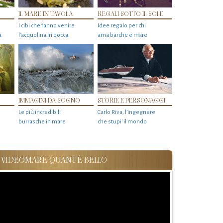
IL MARE IN TAVOLA
REGALI SOTTO IL SOLE
I cibi che fanno venire
Idee regalo per chi
a
l’acquolina in bocca
ama barche e mare
IMMAGINI DA SOGNO
STORIE E PERSONAGGI
Le più incredibili
Carlo Riva, l’ingegnere
burrasche in mare
che stupi' il mondo
VIDEOMARE QUANT'È BELLO