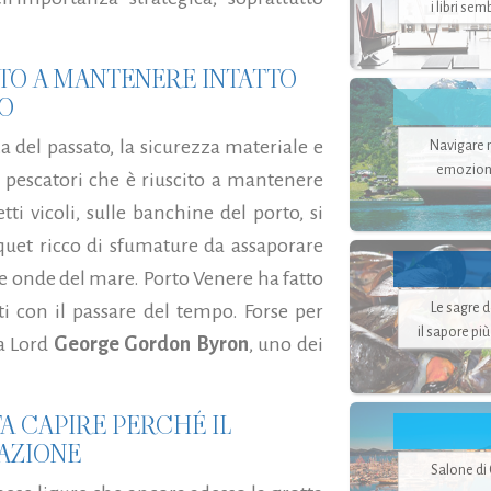
i libri se
ITO A MANTENERE INTATTO
NO
za del passato, la sicurezza materiale e
Navigare ne
emozion
di pescatori che è riuscito a mantenere
etti vicoli, sulle banchine del porto, si
quet ricco di sfumature da assaporare
e onde del mare. Porto Venere ha fatto
Le sagre 
ti con il passare del tempo. Forse per
il sapore pi
a Lord
George Gordon Byron
, uno dei
.
A CAPIRE PERCHÉ IL
RAZIONE
Salone di