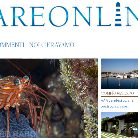
OMMENTI
NOI C'ERAVAMO
COMPRO&VENDO
AAA vendesi barche,
posti barca, case…