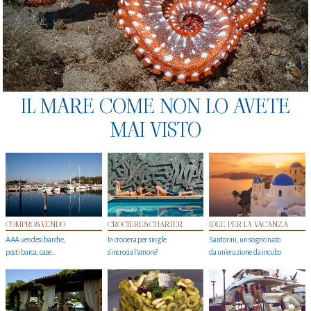
IL MARE COME NON LO AVETE
MAI VISTO
COMPRO&VENDO
CROCIERE&CHARTER
IDEE PER LA VACANZA
AAA vendesi barche,
In crociera per single
Santorini, un sogno nato
posti barca, case…
s'incrocia l’amore?
da un’eruzione da incubo