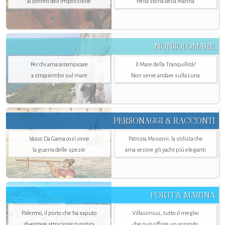
ai confini dell’impossibile
nella storia della Marina
NONSOLOMARE
Per chi ama arrampicare
Il Mare della Tranquillità?
a strapiombo sul mare
Non serve andare sulla Luna
PERSONAGGI & RACCONTI
Vasco Da Gama così vince
Patrizia Mosconi, la stilista che
la guerra delle spezie
ama vestire gli yacht più eleganti
PORTI & MARINA
Palermo, il porto che ha saputo
Villasimius, tutto il meglio
diventare attrazione turistica
che può offrire un approdo