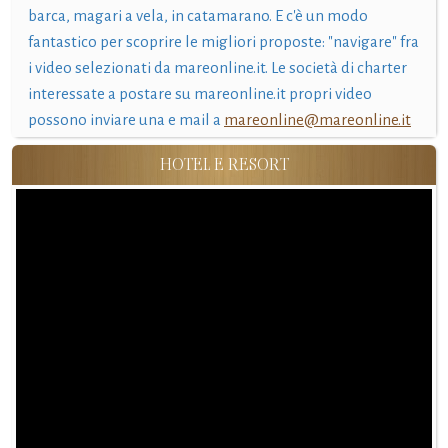
barca, magari a vela, in catamarano. E c'è un modo
fantastico per scoprire le migliori proposte: "navigare" fra
i video selezionati da mareonline.it. Le società di charter
interessate a postare su mareonline.it propri video
possono inviare una e mail a
mareonline@mareonline.it
HOTEL E RESORT