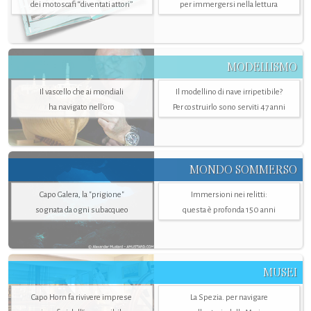
dei motoscafi “diventati attori”
per immergersi nella lettura
MODELLISMO
Il vascello che ai mondiali
Il modellino di nave irripetibile?
ha navigato nell’oro
Per costruirlo sono serviti 47 anni
MONDO SOMMERSO
Capo Galera, la "prigione"
Immersioni nei relitti:
sognata da ogni subacqueo
questa è profonda 150 anni
MUSEI
Capo Horn fa rivivere imprese
La Spezia. per navigare