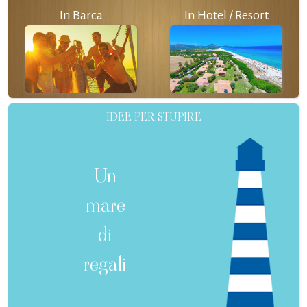
In Barca
In Hotel / Resort
IDEE PER STUPIRE
Un
mare
di
regali