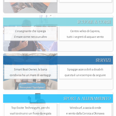
SCUOLE & CORSI
L'insegnante che spiega
Centro velico di Caprera,
il mare come nessun altro
tutti i segreti di acqua e vento
SERVIZI
Smart Boat Owner, la barca
Spiagge accessibili a disabili:
condivisa ha un mare di vantaggi
questa è un esempio da seguire
SPORT & ALLENAMENTO
Top Excite Technogym, per chi
Windsurf, a caccia di onde
vuol costruirsi un fisico da regata
e vento dalla Corsica a Okinawa