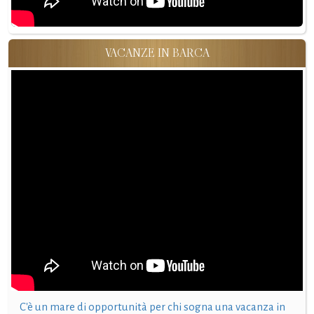
VACANZE IN BARCA
C'è un mare di opportunità per chi sogna una vacanza in