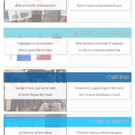
dalle più belle imbarcazioni
farà in mare conta ancora di più
BELLEZZA & BENESSERE
Il laboratorio di cosmetici
Pelle dorata e protetta? Il segreto
che si specchia in mare
si cela in un’antica pietra Inca
CANTIERI
Sangermani, qui sono nate
Fincantieri, raggiungere Net zero
le Rolls-Royce del mare
con 15 anni d'anticipo si può
CASE & ARREDI
La libreria-veliero dove
Il lettino barca a vela fa navigare