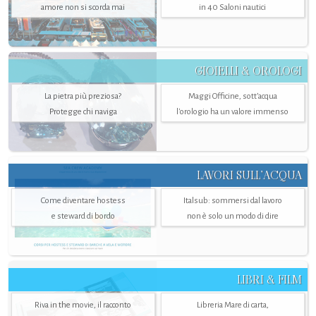
amore non si scorda mai
in 40 Saloni nautici
GIOIELLI & OROLOGI
La pietra più preziosa?
Maggi Officine, sott’acqua
Protegge chi naviga
l'orologio ha un valore immenso
LAVORI SULL’ACQUA
Come diventare hostess
Italsub: sommersi dal lavoro
e steward di bordo
non è solo un modo di dire
LIBRI & FILM
Riva in the movie, il racconto
Libreria Mare di carta,