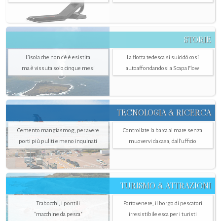
STORIE
L’isola che non c'è è esistita
La flotta tedesca si suicidò così
ma è vissuta solo cinque mesi
autoaffondandosi a Scapa Flow
TECNOLOGIA & RICERCA
Cemento mangiasmog, per avere
Controllate la barca al mare senza
porti più puliti e meno inquinati
muovervi da casa, dall’ufficio
TURISMO & ATTRAZIONI
Trabocchi, i pontili
Portovenere, il borgo di pescatori
"macchine da pesca"
irresistibile esca per i turisti