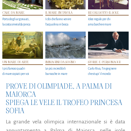
CASE DA MARE
IL MARE IN TAVOLA
REGALI SOTTO IL SOLE
Porto degli argonauti,
I cibi che fanno venire
Idee regalo per chi
la costa smeralda jonica
l’acquolina in bocca
ama barche e mare
UN MARE DI ARTE
IMMAGINI DA SOGNO
STORIE E PERSONAGGI
I più famosi quadri
Le più incredibili
Carlo Riva, l’ingegnere
di mare copiati per voi
burrasche in mare
che stupi' il mondo
PROVE DI OLIMPIADE, A PALMA DI
MAIORCA
SPIEGA LE VELE IL TROFEO PRINCESA
SOFIA
La grande vela olimpica internazionale si è data
appuntamento a Palma di Maiorca, nelle isole