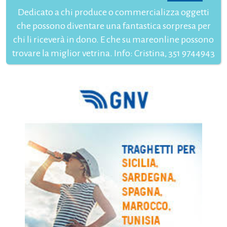
Dedicato a chi produce o commercializza oggetti
che possono diventare una fantastica sorpresa per
chi li riceverà in dono. E che su mareonline possono
trovare la miglior vetrina. Info: Cristina, 351 9744943