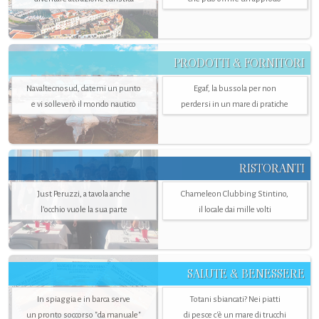
PRODOTTI & FORNITORI
Navaltecnosud, datemi un punto
Egaf, la bussola per non
e vi solleverò il mondo nautico
perdersi in un mare di pratiche
RISTORANTI
Just Peruzzi, a tavola anche
Chameleon Clubbing Stintino,
l’occhio vuole la sua parte
il locale dai mille volti
SALUTE & BENESSERE
In spiaggia e in barca serve
Totani sbiancati? Nei piatti
un pronto soccorso "da manuale"
di pesce c'è un mare di trucchi