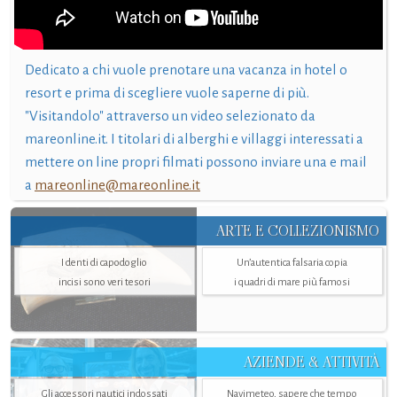
Dedicato a chi vuole prenotare una vacanza in hotel o
resort e prima di scegliere vuole saperne di più.
"Visitandolo" attraverso un video selezionato da
mareonline.it. I titolari di alberghi e villaggi interessati a
mettere on line propri filmati possono inviare una e mail
a
mareonline@mareonline.it
ARTE E COLLEZIONISMO
I denti di capodoglio
Un’autentica falsaria copia
incisi sono veri tesori
i quadri di mare più famosi
AZIENDE & ATTIVITÀ
Gli accessori nautici indossati
Navimeteo, sapere che tempo