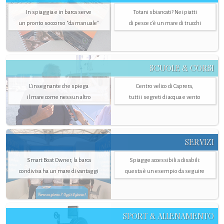
In spiaggia e in barca serve
Totani sbiancati? Nei piatti
un pronto soccorso "da manuale"
di pesce c'è un mare di trucchi
SCUOLE & CORSI
L'insegnante che spiega
Centro velico di Caprera,
il mare come nessun altro
tutti i segreti di acqua e vento
SERVIZI
Smart Boat Owner, la barca
Spiagge accessibili a disabili:
condivisa ha un mare di vantaggi
questa è un esempio da seguire
SPORT & ALLENAMENTO