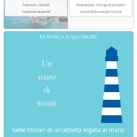
Trabocchi, i pontili
Portovenere, il borgo di pescatori
"macchine da pesca"
irresistibile esca per i turisti
MI MANDA MAREONLINE
Un
mare
di
sconti
Siete titolari di un'attività legata al mare: