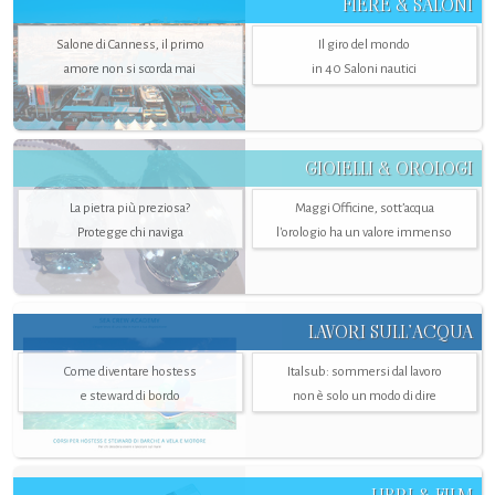
FIERE & SALONI
Salone di Canness, il primo
Il giro del mondo
amore non si scorda mai
in 40 Saloni nautici
GIOIELLI & OROLOGI
La pietra più preziosa?
Maggi Officine, sott’acqua
Protegge chi naviga
l'orologio ha un valore immenso
LAVORI SULL’ACQUA
Come diventare hostess
Italsub: sommersi dal lavoro
e steward di bordo
non è solo un modo di dire