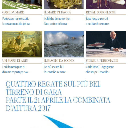
CASE DA MARE
IL MARE IN TAVOLA
REGALI SOTTO IL SOLE
Porto degli argonauti,
I cibi che fanno venire
Idee regalo per chi
la costa smeralda jonica
l’acquolina in bocca
ama barche e mare
UN MARE DI ARTE
IMMAGINI DA SOGNO
STORIE E PERSONAGGI
I più famosi quadri
Le più incredibili
Carlo Riva, l’ingegnere
di mare copiati per voi
burrasche in mare
che stupi' il mondo
QUATTRO REGATE SUL PIÙ BEL
TIRRENO DI GARA
PARTE IL 21 APRILE LA COMBINATA
D'ALTURA 2017