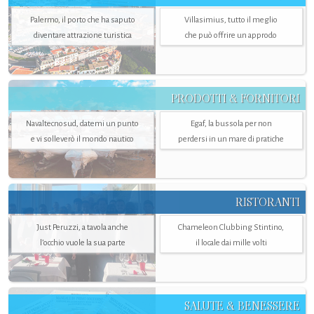
Palermo, il porto che ha saputo
Villasimius, tutto il meglio
diventare attrazione turistica
che può offrire un approdo
PRODOTTI & FORNITORI
Navaltecnosud, datemi un punto
Egaf, la bussola per non
e vi solleverò il mondo nautico
perdersi in un mare di pratiche
RISTORANTI
Just Peruzzi, a tavola anche
Chameleon Clubbing Stintino,
l’occhio vuole la sua parte
il locale dai mille volti
SALUTE & BENESSERE