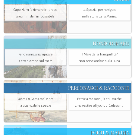
Capo Horn fa rivivere imprese
La Spezia. per navigare
ai confini dell’impossibile
nella storia della Marina
NONSOLOMARE
Per chi ama arrampicare
Il Mare della Tranquillità?
a strapiombo sul mare
Non serve andare sulla Luna
PERSONAGGI & RACCONTI
Vasco Da Gama così vince
Patrizia Mosconi, la stilista che
la guerra delle spezie
ama vestire gli yacht più eleganti
PORTI & MARINA