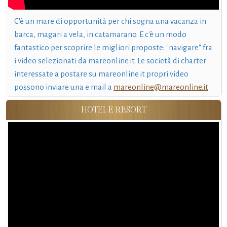
C'è un mare di opportunità per chi sogna una vacanza in
barca, magari a vela, in catamarano. E c'è un modo
fantastico per scoprire le migliori proposte: "navigare" fra
i video selezionati da mareonline.it. Le società di charter
interessate a postare su mareonline.it propri video
possono inviare una e mail a
mareonline@mareonline.it
HOTEL E RESORT