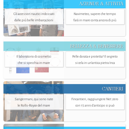
AZIENDE & ATTIVITÀ
Gli accessori nautici indossati
Navimeteo, sapere che tempo
dalle più belle imbarcazioni
farà in mare conta ancora di più
BELLEZZA & BENESSERE
Il laboratorio di cosmetici
Pelle dorata e protetta? Il segreto
che si specchia in mare
si cela in un’antica pietra Inca
CANTIERI
Sangermani, qui sono nate
Fincantieri, raggiungere Net zero
le Rolls-Royce del mare
con 15 anni d'anticipo si può