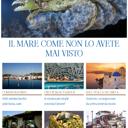
IL MARE COME NON LO AVETE
MAI VISTO
COMPRO&VENDO
CROCIERE&CHARTER
IDEE PER LA VACANZA
AAA vendesi barche,
In crociera per single
Santorini, un sogno nato
posti barca, case…
s'incrocia l’amore?
da un’eruzione da incubo