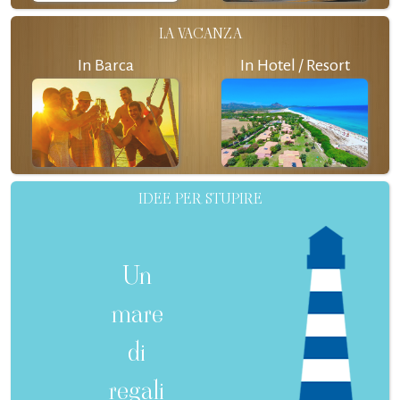
LA VACANZA
In Barca
In Hotel / Resort
IDEE PER STUPIRE
Un
mare
di
regali