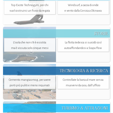
Top Excite Technogym, per chi
Windsurf, a caccia di onde
vuol costruirsi un fisico da regata
e vento dalla Corsica a Okinawa
STORIE
L’isola che non c'è è esistita
La flotta tedesca si suicidò così
ma è vissuta solo cinque mesi
autoaffondandosi a Scapa Flow
TECNOLOGIA & RICERCA
Cemento mangiasmog, per avere
Controllate la barca al mare senza
porti più puliti e meno inquinati
muovervi da casa, dall’ufficio
TURISMO & ATTRAZIONI