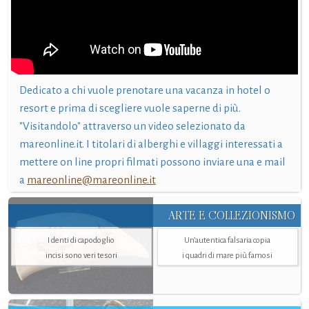
Dedicato a chi vuole prenotare una vacanza in hotel o
resort e prima di scegliere vuole saperne di più.
"Visitandolo" attraverso un video selezionato da
mareonline.it. I titolari di alberghi e villaggi interessati a
mettere on line propri filmati possono inviare una e mail
a
mareonline@mareonline.it
ARTE E COLLEZIONISMO
I denti di capodoglio
Un’autentica falsaria copia
incisi sono veri tesori
i quadri di mare più famosi