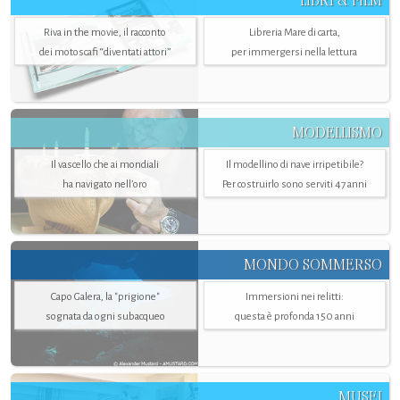
LIBRI & FILM
Riva in the movie, il racconto
Libreria Mare di carta,
dei motoscafi “diventati attori”
per immergersi nella lettura
MODELLISMO
Il vascello che ai mondiali
Il modellino di nave irripetibile?
ha navigato nell’oro
Per costruirlo sono serviti 47 anni
MONDO SOMMERSO
Capo Galera, la "prigione"
Immersioni nei relitti:
sognata da ogni subacqueo
questa è profonda 150 anni
MUSEI