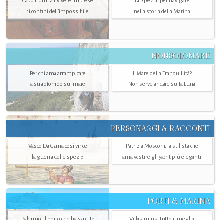
Capo Horn fa rivivere imprese
La Spezia. per navigare
ai confini dell’impossibile
nella storia della Marina
NONSOLOMARE
Per chi ama arrampicare
Il Mare della Tranquillità?
a strapiombo sul mare
Non serve andare sulla Luna
PERSONAGGI & RACCONTI
Vasco Da Gama così vince
Patrizia Mosconi, la stilista che
la guerra delle spezie
ama vestire gli yacht più eleganti
PORTI & MARINA
Palermo, il porto che ha saputo
Villasimius, tutto il meglio