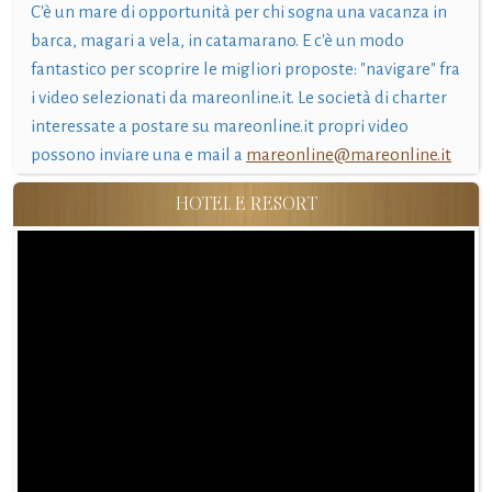
C'è un mare di opportunità per chi sogna una vacanza in
barca, magari a vela, in catamarano. E c'è un modo
fantastico per scoprire le migliori proposte: "navigare" fra
i video selezionati da mareonline.it. Le società di charter
interessate a postare su mareonline.it propri video
possono inviare una e mail a
mareonline@mareonline.it
HOTEL E RESORT