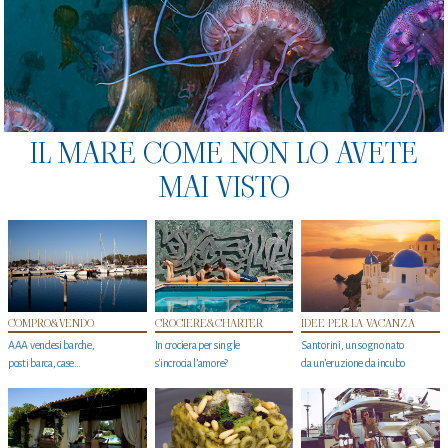
IL MARE COME NON LO AVETE
MAI VISTO
COMPRO&VENDO
CROCIERE&CHARTER
IDEE PER LA VACANZA
AAA vendesi barche,
In crociera per single
Santorini, un sogno nato
posti barca, case…
s'incrocia l’amore?
da un’eruzione da incubo