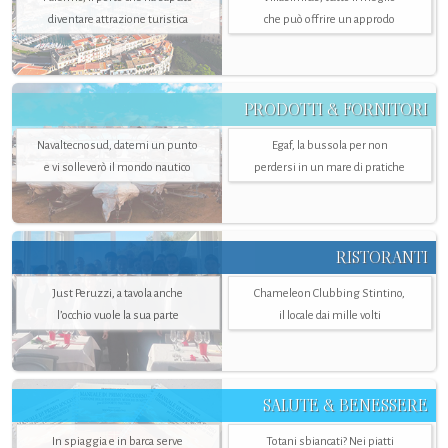
diventare attrazione turistica
che può offrire un approdo
PRODOTTI & FORNITORI
Navaltecnosud, datemi un punto
Egaf, la bussola per non
e vi solleverò il mondo nautico
perdersi in un mare di pratiche
RISTORANTI
Just Peruzzi, a tavola anche
Chameleon Clubbing Stintino,
l’occhio vuole la sua parte
il locale dai mille volti
SALUTE & BENESSERE
In spiaggia e in barca serve
Totani sbiancati? Nei piatti