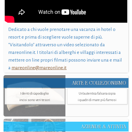
Dedicato a chi vuole prenotare una vacanza in hotel o
resort e prima di scegliere vuole saperne di più.
"Visitandolo" attraverso un video selezionato da
mareonline.it. I titolari di alberghi e villaggi interessati a
mettere on line propri filmati possono inviare una e mail
a
mareonline@mareonline.it
ARTE E COLLEZIONISMO
I denti di capodoglio
Un’autentica falsaria copia
incisi sono veri tesori
i quadri di mare più famosi
AZIENDE & ATTIVITÀ