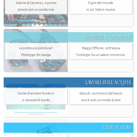
Salone di Canness, il primo
Il giro del mondo
amore non si scorda mai
in 40 Saloni nautici
GIOIELLI & OROLOGI
La pietra più preziosa?
Maggi Officine, sott’acqua
Protegge chi naviga
l'orologio ha un valore immenso
LAVORI SULL’ACQUA
Come diventare hostess
Italsub: sommersi dal lavoro
e steward di bordo
non è solo un modo di dire
LIBRI & FILM