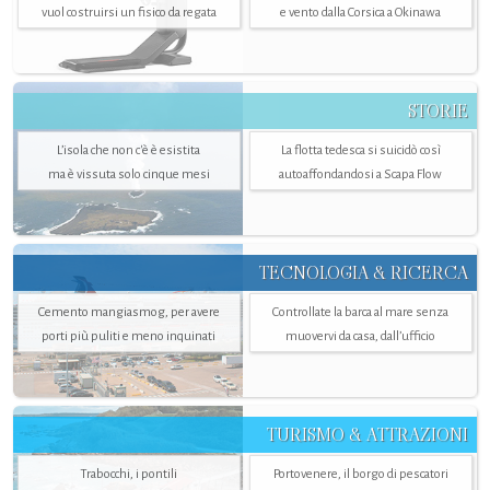
vuol costruirsi un fisico da regata
e vento dalla Corsica a Okinawa
STORIE
L’isola che non c'è è esistita
La flotta tedesca si suicidò così
ma è vissuta solo cinque mesi
autoaffondandosi a Scapa Flow
TECNOLOGIA & RICERCA
Cemento mangiasmog, per avere
Controllate la barca al mare senza
porti più puliti e meno inquinati
muovervi da casa, dall’ufficio
TURISMO & ATTRAZIONI
Trabocchi, i pontili
Portovenere, il borgo di pescatori