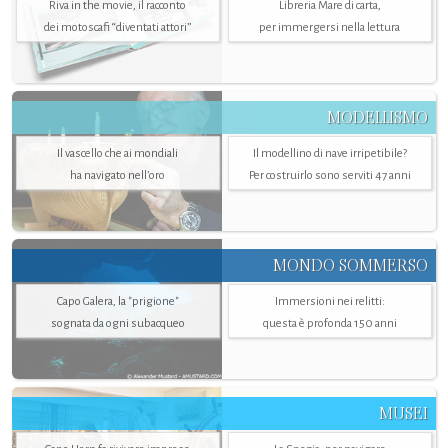
Riva in the movie, il racconto
Libreria Mare di carta,
dei motoscafi “diventati attori”
per immergersi nella lettura
MODELLISMO
Il vascello che ai mondiali
Il modellino di nave irripetibile?
ha navigato nell’oro
Per costruirlo sono serviti 47 anni
MONDO SOMMERSO
Capo Galera, la "prigione"
Immersioni nei relitti:
sognata da ogni subacqueo
questa è profonda 150 anni
MUSEI