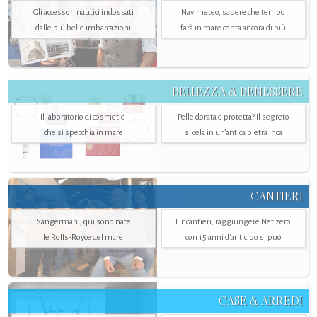
Gli accessori nautici indossati
Navimeteo, sapere che tempo
dalle più belle imbarcazioni
farà in mare conta ancora di più
BELLEZZA & BENESSERE
Il laboratorio di cosmetici
Pelle dorata e protetta? Il segreto
che si specchia in mare
si cela in un’antica pietra Inca
CANTIERI
Sangermani, qui sono nate
Fincantieri, raggiungere Net zero
le Rolls-Royce del mare
con 15 anni d'anticipo si può
CASE & ARREDI