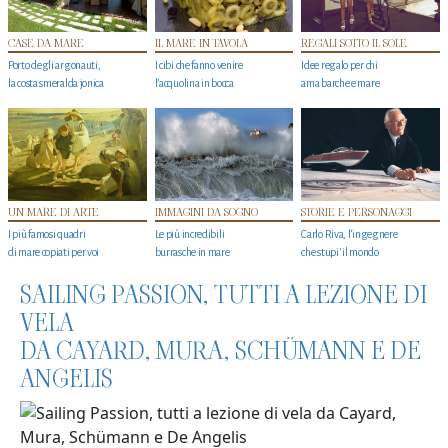
CASE DA MARE
IL MARE IN TAVOLA
REGALI SOTTO IL SOLE
Porto degli argonauti,
I cibi che fanno venire
Idee regalo per chi
la costa smeralda jonica
l’acquolina in bocca
ama barche e mare
UN MARE DI ARTE
IMMAGINI DA SOGNO
STORIE E PERSONAGGI
I più famosi quadri
Le più incredibili
Carlo Riva, l’ingegnere
di mare copiati per voi
burrasche in mare
che stupi' il mondo
SAILING PASSION, TUTTI A LEZIONE DI
VELA
DA CAYARD, MURA, SCHÜMANN E DE
ANGELIS