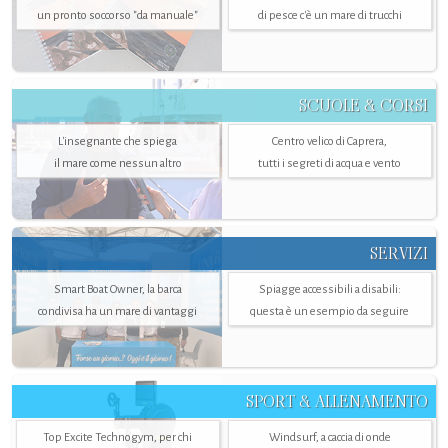
un pronto soccorso "da manuale"
di pesce c'è un mare di trucchi
SCUOLE & CORSI
L'insegnante che spiega
Centro velico di Caprera,
il mare come nessun altro
tutti i segreti di acqua e vento
SERVIZI
Smart Boat Owner, la barca
Spiagge accessibili a disabili:
condivisa ha un mare di vantaggi
questa è un esempio da seguire
SPORT & ALLENAMENTO
Top Excite Technogym, per chi
Windsurf, a caccia di onde