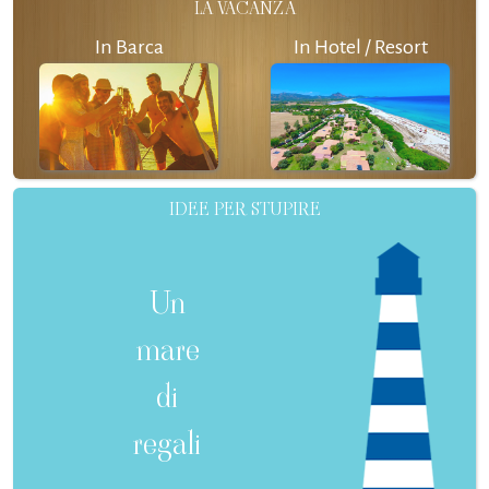
LA VACANZA
In Barca
In Hotel / Resort
IDEE PER STUPIRE
Un
mare
di
regali