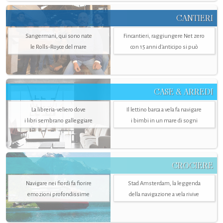
CANTIERI
Sangermani, qui sono nate
Fincantieri, raggiungere Net zero
le Rolls-Royce del mare
con 15 anni d'anticipo si può
CASE & ARREDI
La libreria-veliero dove
Il lettino barca a vela fa navigare
i libri sembrano galleggiare
i bimbi in un mare di sogni
CROCIERE
Navigare nei fiordi fa fiorire
Stad Amsterdam, la leggenda
emozioni profondissime
della navigazione a vela rivive