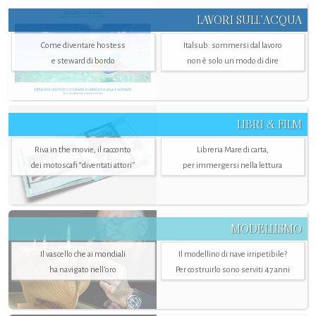
LAVORI SULL’ACQUA
Come diventare hostess
Italsub: sommersi dal lavoro
e steward di bordo
non è solo un modo di dire
LIBRI & FILM
Riva in the movie, il racconto
Libreria Mare di carta,
dei motoscafi “diventati attori”
per immergersi nella lettura
MODELLISMO
Il vascello che ai mondiali
Il modellino di nave irripetibile?
ha navigato nell’oro
Per costruirlo sono serviti 47 anni