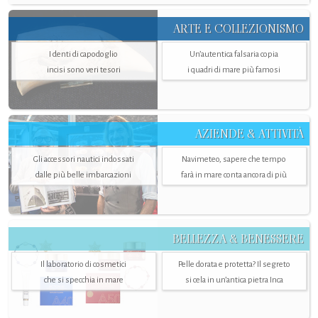
ARTE E COLLEZIONISMO
I denti di capodoglio
Un’autentica falsaria copia
incisi sono veri tesori
i quadri di mare più famosi
AZIENDE & ATTIVITÀ
Gli accessori nautici indossati
Navimeteo, sapere che tempo
dalle più belle imbarcazioni
farà in mare conta ancora di più
BELLEZZA & BENESSERE
Il laboratorio di cosmetici
Pelle dorata e protetta? Il segreto
che si specchia in mare
si cela in un’antica pietra Inca