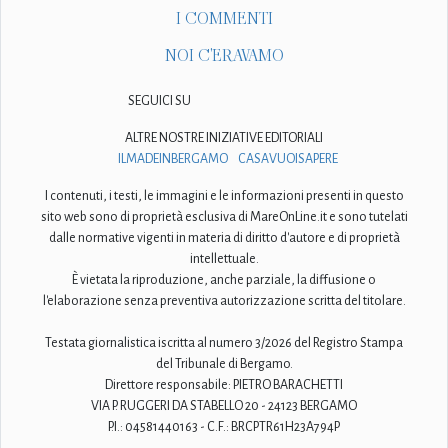
I COMMENTI
NOI C'ERAVAMO
SEGUICI SU
ALTRE NOSTRE INIZIATIVE EDITORIALI
ILMADEINBERGAMO
CASAVUOISAPERE
I contenuti, i testi, le immagini e le informazioni presenti in questo
sito web sono di proprietà esclusiva di MareOnLine.it e sono tutelati
dalle normative vigenti in materia di diritto d'autore e di proprietà
intellettuale.
È vietata la riproduzione, anche parziale, la diffusione o
l'elaborazione senza preventiva autorizzazione scritta del titolare.
Testata giornalistica iscritta al numero 3/2026 del Registro Stampa
del Tribunale di Bergamo.
Direttore responsabile: PIETRO BARACHETTI
VIA P. RUGGERI DA STABELLO 20 - 24123 BERGAMO
P.I.: 04581440163 - C.F.: BRCPTR61H23A794P