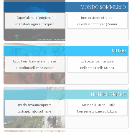
MONDO SOMMERSO
Capo Galera, la "prigione"
Immersioni nei relitti:
sognata da ogni subacqueo
questa è profonda 150 anni
MUSEI
Capo Horn fa rivivere imprese
La Spezia. per navigare
ai confini dell’impossibile
nella storia della Marina
NONSOLOMARE
Per chi ama arrampicare
Il Mare della Tranquillità?
a strapiombo sul mare
Non serve andare sulla Luna