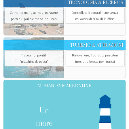
TECNOLOGIA & RICERCA
Cemento mangiasmog, per avere
Controllate la barca al mare senza
porti più puliti e meno inquinati
muovervi da casa, dall’ufficio
TURISMO & ATTRAZIONI
Trabocchi, i pontili
Portovenere, il borgo di pescatori
"macchine da pesca"
irresistibile esca per i turisti
MI MANDA MAREONLINE
Un
mare