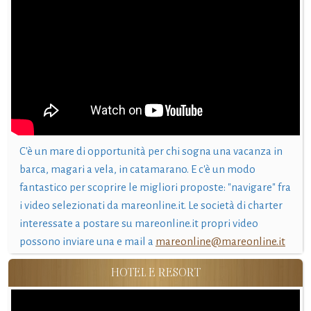
C'è un mare di opportunità per chi sogna una vacanza in
barca, magari a vela, in catamarano. E c'è un modo
fantastico per scoprire le migliori proposte: "navigare" fra
i video selezionati da mareonline.it. Le società di charter
interessate a postare su mareonline.it propri video
possono inviare una e mail a
mareonline@mareonline.it
HOTEL E RESORT