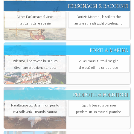
PERSONAGGI & RACCONTI
Vasco Da Gama così vince
Patrizia Mosconi, la stilista che
la guerra delle spezie
ama vestire gli yacht più eleganti
PORTI & MARINA
Palermo, il porto che ha saputo
Villasimius, tutto il meglio
diventare attrazione turistica
che può offrire un approdo
PRODOTTI & FORNITORI
Navaltecnosud, datemi un punto
Egaf, la bussola per non
e vi solleverò il mondo nautico
perdersi in un mare di pratiche