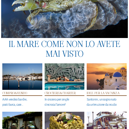
IL MARE COME NON LO AVETE
MAI VISTO
COMPRO&VENDO
CROCIERE&CHARTER
IDEE PER LA VACANZA
AAA vendesi barche,
In crociera per single
Santorini, un sogno nato
posti barca, case…
s'incrocia l’amore?
da un’eruzione da incubo