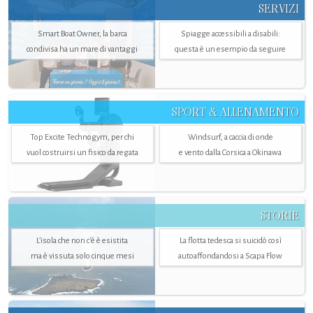
SERVIZI
Smart Boat Owner, la barca
Spiagge accessibili a disabili:
condivisa ha un mare di vantaggi
questa è un esempio da seguire
SPORT & ALLENAMENTO
Top Excite Technogym, per chi
Windsurf, a caccia di onde
vuol costruirsi un fisico da regata
e vento dalla Corsica a Okinawa
STORIE
L’isola che non c'è è esistita
La flotta tedesca si suicidò così
ma è vissuta solo cinque mesi
autoaffondandosi a Scapa Flow