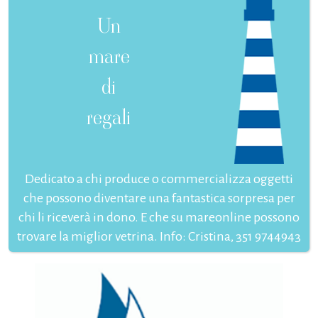
Un
mare
di
regali
Dedicato a chi produce o commercializza oggetti
che possono diventare una fantastica sorpresa per
chi li riceverà in dono. E che su mareonline possono
trovare la miglior vetrina. Info: Cristina, 351 9744943