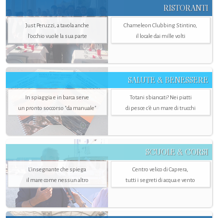
RISTORANTI
Just Peruzzi, a tavola anche
Chameleon Clubbing Stintino,
l’occhio vuole la sua parte
il locale dai mille volti
SALUTE & BENESSERE
In spiaggia e in barca serve
Totani sbiancati? Nei piatti
un pronto soccorso "da manuale"
di pesce c'è un mare di trucchi
SCUOLE & CORSI
L'insegnante che spiega
Centro velico di Caprera,
il mare come nessun altro
tutti i segreti di acqua e vento