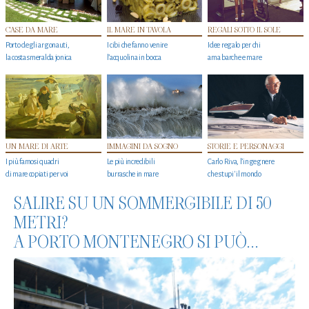
CASE DA MARE
IL MARE IN TAVOLA
REGALI SOTTO IL SOLE
Porto degli argonauti,
I cibi che fanno venire
Idee regalo per chi
la costa smeralda jonica
l’acquolina in bocca
ama barche e mare
UN MARE DI ARTE
IMMAGINI DA SOGNO
STORIE E PERSONAGGI
I più famosi quadri
Le più incredibili
Carlo Riva, l’ingegnere
di mare copiati per voi
burrasche in mare
che stupi' il mondo
SALIRE SU UN SOMMERGIBILE DI 50
METRI?
A PORTO MONTENEGRO SI PUÒ...