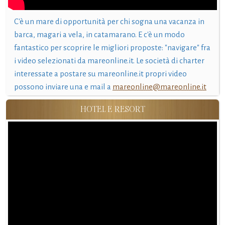
C'è un mare di opportunità per chi sogna una vacanza in
barca, magari a vela, in catamarano. E c'è un modo
fantastico per scoprire le migliori proposte: "navigare" fra
i video selezionati da mareonline.it. Le società di charter
interessate a postare su mareonline.it propri video
possono inviare una e mail a
mareonline@mareonline.it
HOTEL E RESORT