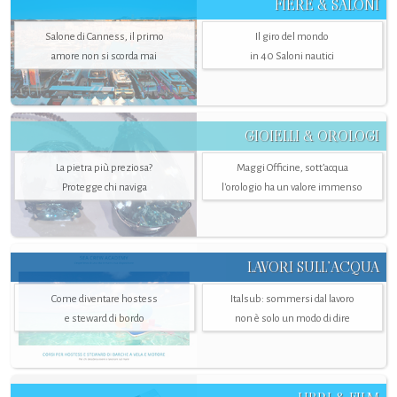
FIERE & SALONI
Salone di Canness, il primo
Il giro del mondo
amore non si scorda mai
in 40 Saloni nautici
GIOIELLI & OROLOGI
La pietra più preziosa?
Maggi Officine, sott’acqua
Protegge chi naviga
l'orologio ha un valore immenso
LAVORI SULL’ACQUA
Come diventare hostess
Italsub: sommersi dal lavoro
e steward di bordo
non è solo un modo di dire