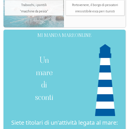
Trabocchi, i pontili
Portovenere, il borgo di pescatori
"macchine da pesca"
irresistibile esca per i turisti
MI MANDA MAREONLINE
Un
mare
di
sconti
Siete titolari di un'attività legata al mare: