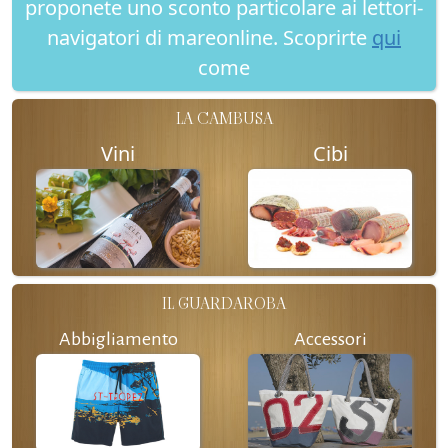
proponete uno sconto particolare ai lettori-
navigatori di mareonline. Scoprirte
qui
come
LA CAMBUSA
Vini
Cibi
IL GUARDAROBA
Abbigliamento
Accessori