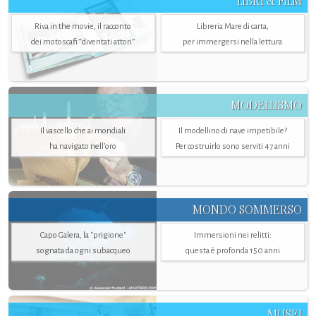
LIBRI & FILM
Riva in the movie, il racconto
Libreria Mare di carta,
dei motoscafi “diventati attori”
per immergersi nella lettura
MODELLISMO
Il vascello che ai mondiali
Il modellino di nave irripetibile?
ha navigato nell’oro
Per costruirlo sono serviti 47 anni
MONDO SOMMERSO
Capo Galera, la "prigione"
Immersioni nei relitti:
sognata da ogni subacqueo
questa è profonda 150 anni
MUSEI