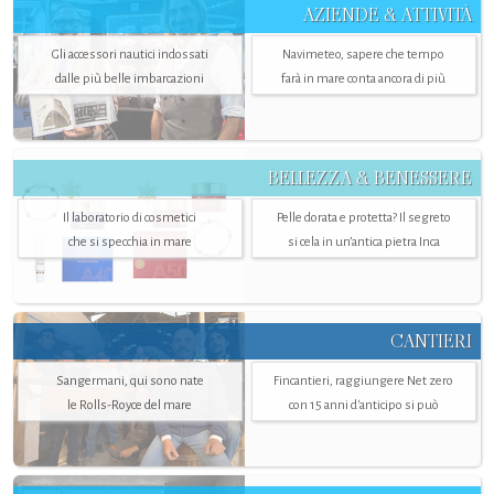
AZIENDE & ATTIVITÀ
Gli accessori nautici indossati
Navimeteo, sapere che tempo
dalle più belle imbarcazioni
farà in mare conta ancora di più
BELLEZZA & BENESSERE
Il laboratorio di cosmetici
Pelle dorata e protetta? Il segreto
che si specchia in mare
si cela in un’antica pietra Inca
CANTIERI
Sangermani, qui sono nate
Fincantieri, raggiungere Net zero
le Rolls-Royce del mare
con 15 anni d'anticipo si può