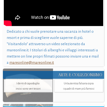
Dedicato a chi vuole prenotare una vacanza in hotel o
resort e prima di scegliere vuole saperne di più.
"Visitandolo" attraverso un video selezionato da
mareonline.it. I titolari di alberghi e villaggi interessati a
mettere on line propri filmati possono inviare una e mail
a
mareonline@mareonline.it
ARTE E COLLEZIONISMO
I denti di capodoglio
Un’autentica falsaria copia
incisi sono veri tesori
i quadri di mare più famosi