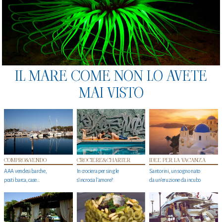
IL MARE COME NON LO AVETE
MAI VISTO
COMPRO&VENDO
CROCIERE&CHARTER
IDEE PER LA VACANZA
AAA vendesi barche,
In crociera per single
Santorini, un sogno nato
posti barca, case…
s'incrocia l’amore?
da un’eruzione da incubo