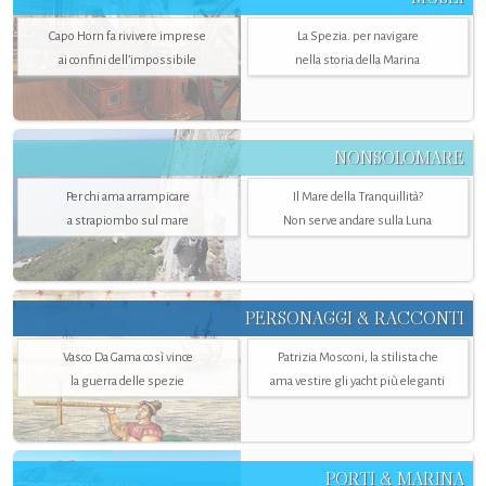
Capo Horn fa rivivere imprese
La Spezia. per navigare
ai confini dell’impossibile
nella storia della Marina
NONSOLOMARE
Per chi ama arrampicare
Il Mare della Tranquillità?
a strapiombo sul mare
Non serve andare sulla Luna
PERSONAGGI & RACCONTI
Vasco Da Gama così vince
Patrizia Mosconi, la stilista che
la guerra delle spezie
ama vestire gli yacht più eleganti
PORTI & MARINA