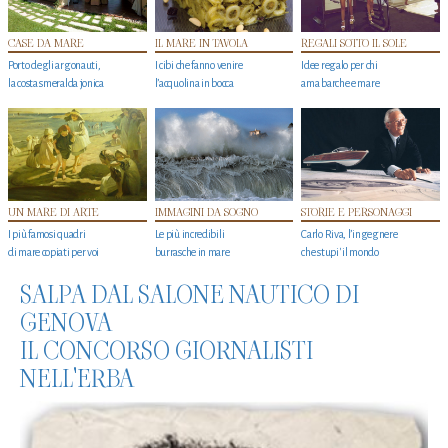
CASE DA MARE
IL MARE IN TAVOLA
REGALI SOTTO IL SOLE
Porto degli argonauti,
I cibi che fanno venire
Idee regalo per chi
la costa smeralda jonica
l’acquolina in bocca
ama barche e mare
UN MARE DI ARTE
IMMAGINI DA SOGNO
STORIE E PERSONAGGI
I più famosi quadri
Le più incredibili
Carlo Riva, l’ingegnere
di mare copiati per voi
burrasche in mare
che stupi' il mondo
SALPA DAL SALONE NAUTICO DI
GENOVA
IL CONCORSO GIORNALISTI
NELL'ERBA