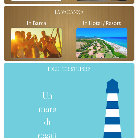
LA VACANZA
In Barca
In Hotel / Resort
IDEE PER STUPIRE
Un
mare
di
regali