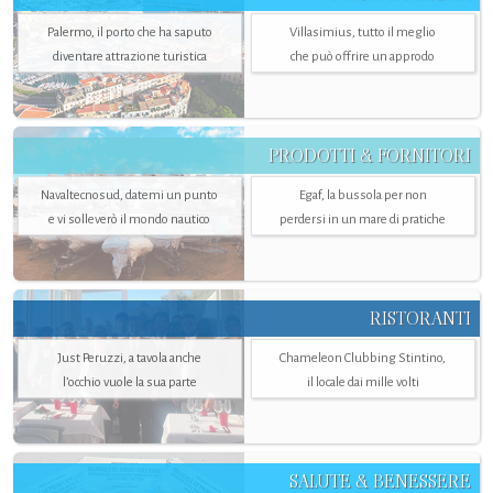
Palermo, il porto che ha saputo
Villasimius, tutto il meglio
diventare attrazione turistica
che può offrire un approdo
PRODOTTI & FORNITORI
Navaltecnosud, datemi un punto
Egaf, la bussola per non
e vi solleverò il mondo nautico
perdersi in un mare di pratiche
RISTORANTI
Just Peruzzi, a tavola anche
Chameleon Clubbing Stintino,
l’occhio vuole la sua parte
il locale dai mille volti
SALUTE & BENESSERE