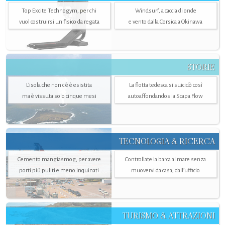
Top Excite Technogym, per chi
Windsurf, a caccia di onde
vuol costruirsi un fisico da regata
e vento dalla Corsica a Okinawa
STORIE
L’isola che non c'è è esistita
La flotta tedesca si suicidò così
ma è vissuta solo cinque mesi
autoaffondandosi a Scapa Flow
TECNOLOGIA & RICERCA
Cemento mangiasmog, per avere
Controllate la barca al mare senza
porti più puliti e meno inquinati
muovervi da casa, dall’ufficio
TURISMO & ATTRAZIONI