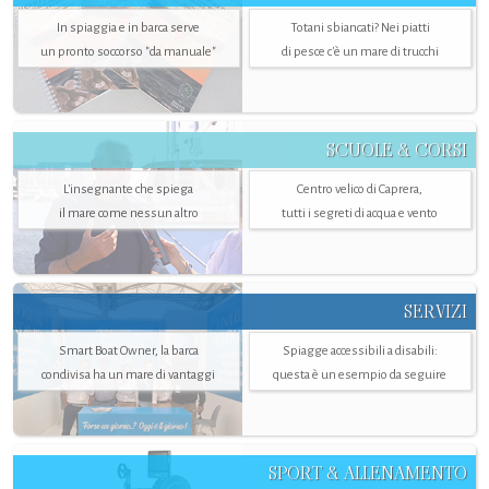
In spiaggia e in barca serve
Totani sbiancati? Nei piatti
un pronto soccorso "da manuale"
di pesce c'è un mare di trucchi
SCUOLE & CORSI
L'insegnante che spiega
Centro velico di Caprera,
il mare come nessun altro
tutti i segreti di acqua e vento
SERVIZI
Smart Boat Owner, la barca
Spiagge accessibili a disabili:
condivisa ha un mare di vantaggi
questa è un esempio da seguire
SPORT & ALLENAMENTO