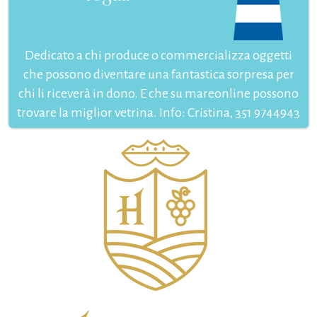
Dedicato a chi produce o commercializza oggetti
che possono diventare una fantastica sorpresa per
chi li riceverà in dono. E che su mareonline possono
trovare la miglior vetrina. Info: Cristina, 351 9744943