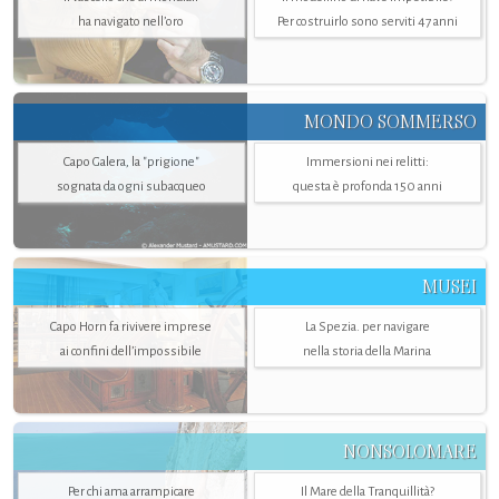
ha navigato nell’oro
Per costruirlo sono serviti 47 anni
MONDO SOMMERSO
Capo Galera, la "prigione"
Immersioni nei relitti:
sognata da ogni subacqueo
questa è profonda 150 anni
MUSEI
Capo Horn fa rivivere imprese
La Spezia. per navigare
ai confini dell’impossibile
nella storia della Marina
NONSOLOMARE
Per chi ama arrampicare
Il Mare della Tranquillità?