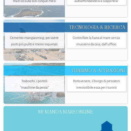
ma è vissuta solo cinque mesi
autoaffondandosi a Scapa Flow
TECNOLOGIA & RICERCA
Cemento mangiasmog, per avere
Controllate la barca al mare senza
porti più puliti e meno inquinati
muovervi da casa, dall’ufficio
TURISMO & ATTRAZIONI
Trabocchi, i pontili
Portovenere, il borgo di pescatori
"macchine da pesca"
irresistibile esca per i turisti
MI MANDA MAREONLINE