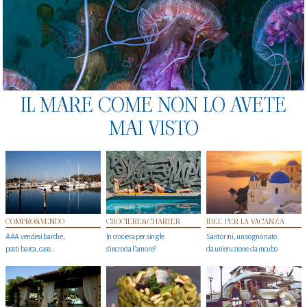
IL MARE COME NON LO AVETE
MAI VISTO
COMPRO&VENDO
CROCIERE&CHARTER
IDEE PER LA VACANZA
AAA vendesi barche,
In crociera per single
Santorini, un sogno nato
posti barca, case…
s'incrocia l’amore?
da un’eruzione da incubo