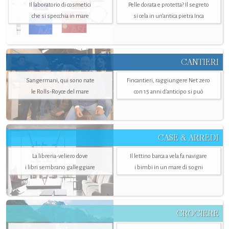
Il laboratorio di cosmetici
Pelle dorata e protetta? Il segreto
che si specchia in mare
si cela in un’antica pietra Inca
CANTIERI
Sangermani, qui sono nate
Fincantieri, raggiungere Net zero
le Rolls-Royce del mare
con 15 anni d'anticipo si può
CASE & ARREDI
La libreria-veliero dove
Il lettino barca a vela fa navigare
i libri sembrano galleggiare
i bimbi in un mare di sogni
CROCIERE