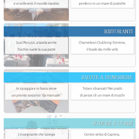
e vi solleverò il mondo nautico
perdersi in un mare di pratiche
RISTORANTI
Just Peruzzi, a tavola anche
Chameleon Clubbing Stintino,
l’occhio vuole la sua parte
il locale dai mille volti
SALUTE & BENESSERE
In spiaggia e in barca serve
Totani sbiancati? Nei piatti
un pronto soccorso "da manuale"
di pesce c'è un mare di trucchi
SCUOLE & CORSI
L'insegnante che spiega
Centro velico di Caprera,