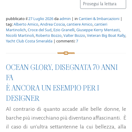
Prosegui la lettura
pubblicato il
27 Luglio 2026
da
admin
| in
Cantieri & Imbarcazioni
|
tag:
Alberto Amico
,
Andrea Coscia
,
cantiere Amico
,
cantieri
Martinolich
,
Croce del Sud
,
Ezio Granelli
,
Giuseppe Kerry Mentasti
,
Nicolò Martinoli
,
Roberto Bozzo
,
Valter Bozzo
,
Veteran Big Boat Rally
,
Yacht Club Costa Smeralda
| commenti:
7
OCEAN GLORY, DISEGNATA 70 ANNI
FA
È ANCORA UN ESEMPIO PER I
DESIGNER
Al contrario di quanto accade alle belle donne, le
barche più invecchiano più diventano affascinanti. È
il caso di un'ultra settantenne la cui bellezza, alla