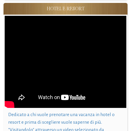
HOTEL E RESORT
Dedicato a chi vuole prenotare una vacanza in hotel o
resort e prima di scegliere vuole saperne di più.
"Visitandolo" attraverso un video selezionato da