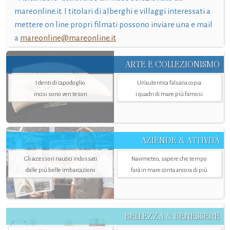
mareonline.it. I titolari di alberghi e villaggi interessati a
mettere on line propri filmati possono inviare una e mail
a
mareonline@mareonline.it
ARTE E COLLEZIONISMO
I denti di capodoglio
Un’autentica falsaria copia
incisi sono veri tesori
i quadri di mare più famosi
AZIENDE & ATTIVITÀ
Gli accessori nautici indossati
Navimeteo, sapere che tempo
dalle più belle imbarcazioni
farà in mare conta ancora di più
BELLEZZA & BENESSERE