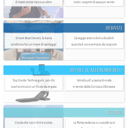
il mare come nessun altro
tutti i segreti di acqua e vento
SERVIZI
Smart Boat Owner, la barca
Spiagge accessibili a disabili:
condivisa ha un mare di vantaggi
questa è un esempio da seguire
SPORT & ALLENAMENTO
Top Excite Technogym, per chi
Windsurf, a caccia di onde
vuol costruirsi un fisico da regata
e vento dalla Corsica a Okinawa
STORIE
L’isola che non c'è è esistita
La flotta tedesca si suicidò così