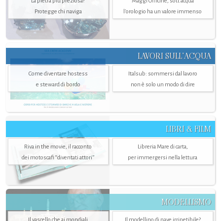
La pietra più preziosa?
Maggi Officine, sott’acqua
Protegge chi naviga
l'orologio ha un valore immenso
LAVORI SULL’ACQUA
Come diventare hostess
Italsub: sommersi dal lavoro
e steward di bordo
non è solo un modo di dire
LIBRI & FILM
Riva in the movie, il racconto
Libreria Mare di carta,
dei motoscafi “diventati attori”
per immergersi nella lettura
MODELLISMO
Il vascello che ai mondiali
Il modellino di nave irripetibile?