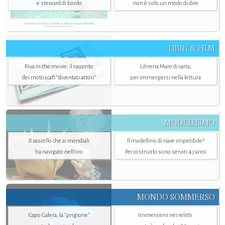
e steward di bordo
non è solo un modo di dire
LIBRI & FILM
Riva in the movie, il racconto
Libreria Mare di carta,
dei motoscafi “diventati attori”
per immergersi nella lettura
MODELLISMO
Il vascello che ai mondiali
Il modellino di nave irripetibile?
ha navigato nell’oro
Per costruirlo sono serviti 47 anni
MONDO SOMMERSO
Capo Galera, la "prigione"
Immersioni nei relitti: