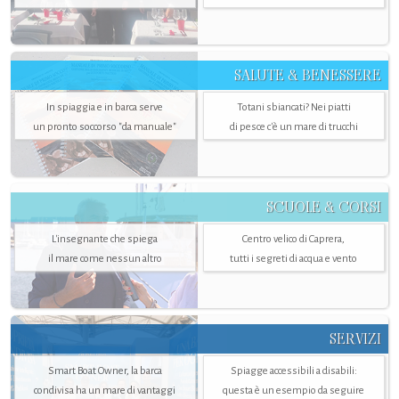
SALUTE & BENESSERE
In spiaggia e in barca serve
Totani sbiancati? Nei piatti
un pronto soccorso "da manuale"
di pesce c'è un mare di trucchi
SCUOLE & CORSI
L'insegnante che spiega
Centro velico di Caprera,
il mare come nessun altro
tutti i segreti di acqua e vento
SERVIZI
Smart Boat Owner, la barca
Spiagge accessibili a disabili:
condivisa ha un mare di vantaggi
questa è un esempio da seguire