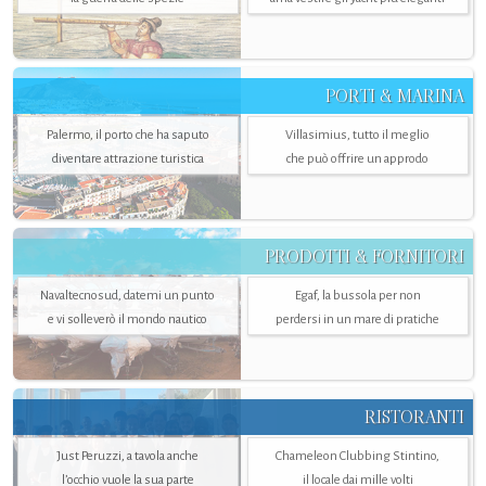
PORTI & MARINA
Palermo, il porto che ha saputo
Villasimius, tutto il meglio
diventare attrazione turistica
che può offrire un approdo
PRODOTTI & FORNITORI
Navaltecnosud, datemi un punto
Egaf, la bussola per non
e vi solleverò il mondo nautico
perdersi in un mare di pratiche
RISTORANTI
Just Peruzzi, a tavola anche
Chameleon Clubbing Stintino,
l’occhio vuole la sua parte
il locale dai mille volti