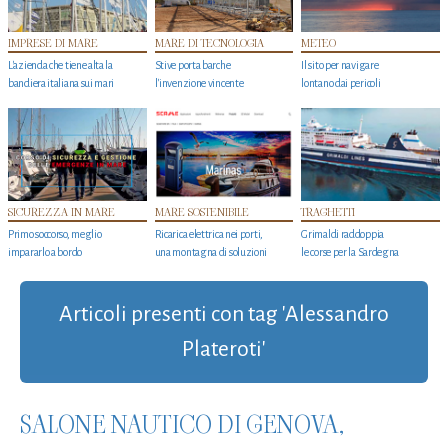
IMPRESE DI MARE
MARE DI TECNOLOGIA
METEO
L'azienda che tiene alta la
Stive porta barche
Il sito per navigare
bandiera italiana sui mari
l'invenzione vincente
lontano dai pericoli
SICUREZZA IN MARE
MARE SOSTENIBILE
TRAGHETTI
Primo soccorso, meglio
Ricarica elettrica nei porti,
Grimaldi raddoppia
impararlo a bordo
una montagna di soluzioni
le corse per la Sardegna
Articoli presenti con tag 'Alessandro
Plateroti'
SALONE NAUTICO DI GENOVA,