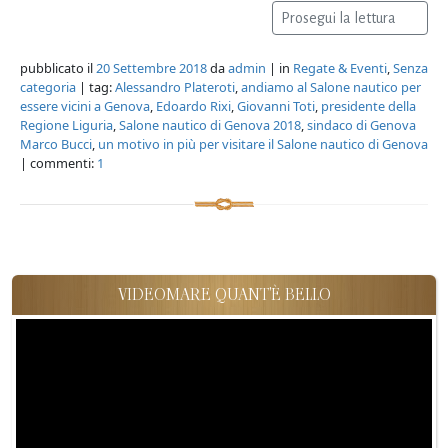
Prosegui la lettura
pubblicato il
20 Settembre 2018
da
admin
| in
Regate & Eventi
,
Senza
categoria
| tag:
Alessandro Plateroti
,
andiamo al Salone nautico per
essere vicini a Genova
,
Edoardo Rixi
,
Giovanni Toti
,
presidente della
Regione Liguria
,
Salone nautico di Genova 2018
,
sindaco di Genova
Marco Bucci
,
un motivo in più per visitare il Salone nautico di Genova
| commenti:
1
VIDEOMARE QUANT'È BELLO