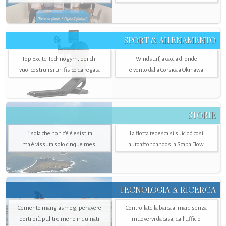
SPORT & ALLENAMENTO
Top Excite Technogym, per chi
Windsurf, a caccia di onde
vuol costruirsi un fisico da regata
e vento dalla Corsica a Okinawa
STORIE
L’isola che non c'è è esistita
La flotta tedesca si suicidò così
ma è vissuta solo cinque mesi
autoaffondandosi a Scapa Flow
TECNOLOGIA & RICERCA
Cemento mangiasmog, per avere
Controllate la barca al mare senza
porti più puliti e meno inquinati
muovervi da casa, dall’ufficio