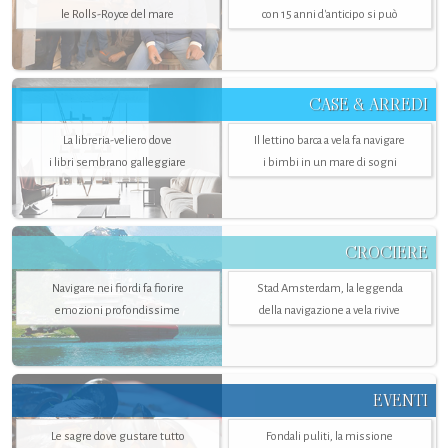
le Rolls-Royce del mare
con 15 anni d'anticipo si può
CASE & ARREDI
La libreria-veliero dove
Il lettino barca a vela fa navigare
i libri sembrano galleggiare
i bimbi in un mare di sogni
CROCIERE
Navigare nei fiordi fa fiorire
Stad Amsterdam, la leggenda
emozioni profondissime
della navigazione a vela rivive
EVENTI
Le sagre dove gustare tutto
Fondali puliti, la missione