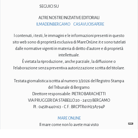
SEGUICI SU
ALTRE NOSTRE INIZIATIVE EDITORIALI
ILMADEINBERGAMO
CASAVUOISAPERE
I contenuti, i testi, le immagini e le informazioni presenti in questo
sito web sono di proprietà esclusiva di MareOnLine.it e sono tutelati
dalle normative vigenti in materia di diritto d'autore e di proprietà
intellettuale.
È vietata la riproduzione, anche parziale, la diffusione o
l'elaborazione senza preventiva autorizzazione scritta del titolare.
Testata giornalistica iscritta al numero 3/2026 del Registro Stampa
del Tribunale di Bergamo.
Direttore responsabile: PIETRO BARACHETTI
VIA P. RUGGERI DA STABELLO 20 - 24123 BERGAMO
P.I.: 04581440163 - C.F.: BRCPTR61H23A794P
MARE ONLINE
Il mare come non lo avete mai visto
© 2009-2026