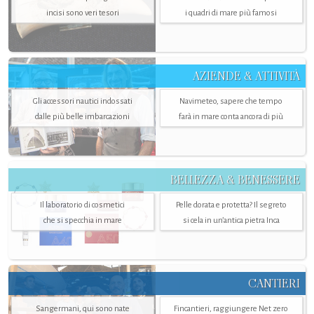
incisi sono veri tesori
i quadri di mare più famosi
AZIENDE & ATTIVITÀ
Gli accessori nautici indossati
Navimeteo, sapere che tempo
dalle più belle imbarcazioni
farà in mare conta ancora di più
BELLEZZA & BENESSERE
Il laboratorio di cosmetici
Pelle dorata e protetta? Il segreto
che si specchia in mare
si cela in un’antica pietra Inca
CANTIERI
Sangermani, qui sono nate
Fincantieri, raggiungere Net zero