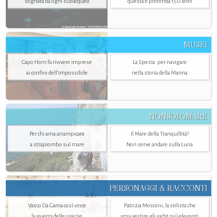
sognata da ogni subacqueo
questa è profonda 150 anni
MUSEI
Capo Horn fa rivivere imprese
La Spezia. per navigare
ai confini dell’impossibile
nella storia della Marina
NONSOLOMARE
Per chi ama arrampicare
Il Mare della Tranquillità?
a strapiombo sul mare
Non serve andare sulla Luna
PERSONAGGI & RACCONTI
Vasco Da Gama così vince
Patrizia Mosconi, la stilista che
la guerra delle spezie
ama vestire gli yacht più eleganti