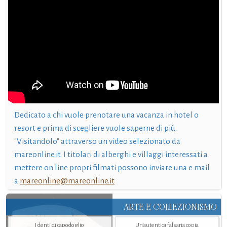
Dedicato a chi vuole prenotare una vacanza in hotel o
resort e prima di scegliere vuole saperne di più.
"Visitandolo" attraverso un video selezionato da
mareonline.it. I titolari di alberghi e villaggi interessati a
mettere on line propri filmati possono inviare una e mail
a
mareonline@mareonline.it
ARTE E COLLEZIONISMO
I denti di capodoglio
Un’autentica falsaria copia