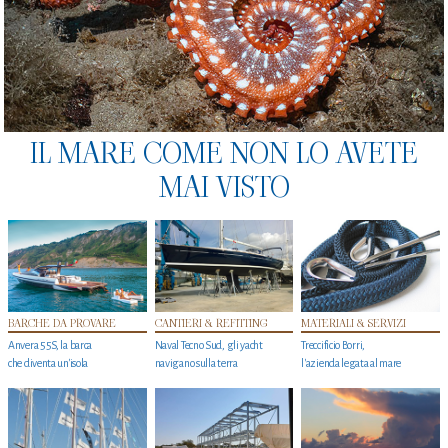
IL MARE COME NON LO AVETE
MAI VISTO
BARCHE DA PROVARE
CANTIERI & REFITTING
MATERIALI & SERVIZI
Anvera 55S, la barca
Naval Tecno Sud, gli yacht
Treccificio Borri,
che diventa un'isola
navigano sulla terra
l'azienda legata al mare