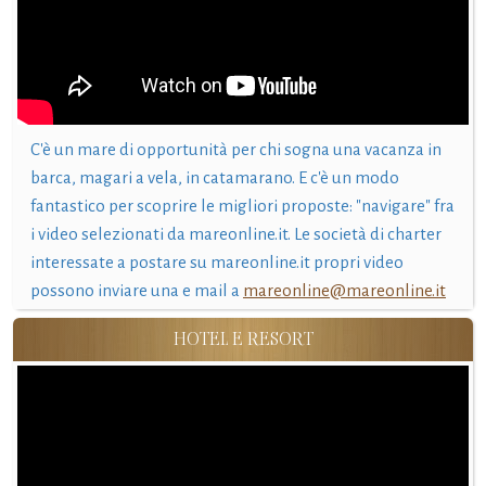
C'è un mare di opportunità per chi sogna una vacanza in
barca, magari a vela, in catamarano. E c'è un modo
fantastico per scoprire le migliori proposte: "navigare" fra
i video selezionati da mareonline.it. Le società di charter
interessate a postare su mareonline.it propri video
possono inviare una e mail a
mareonline@mareonline.it
HOTEL E RESORT