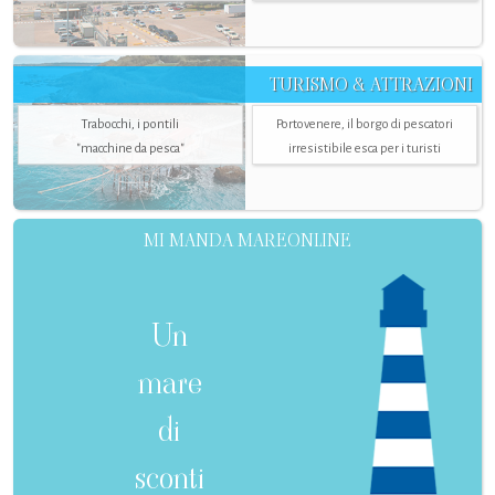
TURISMO & ATTRAZIONI
Trabocchi, i pontili
Portovenere, il borgo di pescatori
"macchine da pesca"
irresistibile esca per i turisti
MI MANDA MAREONLINE
Un
mare
di
sconti