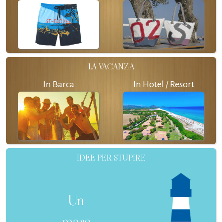
LA VACANZA
In Barca
In Hotel / Resort
IDEE PER STUPIRE
Un
mare