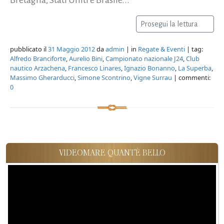
Prosegui la lettura
pubblicato il
31 Maggio 2012
da
admin
| in
Regate & Eventi
| tag:
Alfredo Branciforte
,
Aurelio Bini
,
Campionato nazionale J24
,
Club
nautico Arzachena
,
Francesco Linares
,
Ignazio Bonanno
,
La Superba
,
Massimo Gherarducci
,
Simone Scontrino
,
Vigne Surrau
| commenti:
0
VIDEOMARE QUANT'È BELLO