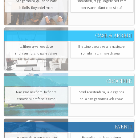
Sangermani, qui sono nate
Fincantieri, raggiungere Net zero
le Rolls-Royce del mare
con 15 anni d'anticipo si può
CASE & ARREDI
La libreria-veliero dove
Il lettino barca a vela fa navigare
i libri sembrano galleggiare
i bimbi in un mare di sogni
CROCIERE
Navigare nei fiordi fa fiorire
Stad Amsterdam, la leggenda
emozioni profondissime
della navigazione a vela rivive
EVENTI
Le sagre dove gustare tutto
Fondali puliti, la missione