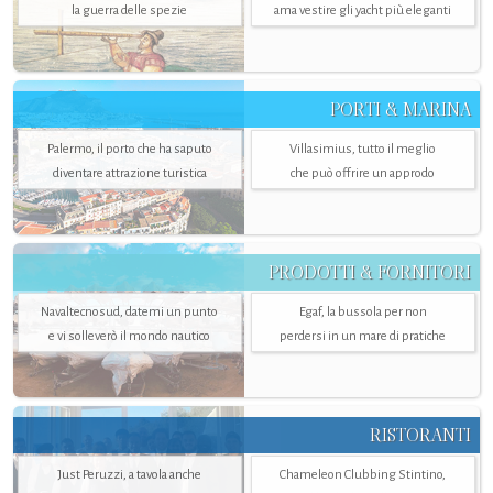
la guerra delle spezie
ama vestire gli yacht più eleganti
PORTI & MARINA
Palermo, il porto che ha saputo
Villasimius, tutto il meglio
diventare attrazione turistica
che può offrire un approdo
PRODOTTI & FORNITORI
Navaltecnosud, datemi un punto
Egaf, la bussola per non
e vi solleverò il mondo nautico
perdersi in un mare di pratiche
RISTORANTI
Just Peruzzi, a tavola anche
Chameleon Clubbing Stintino,