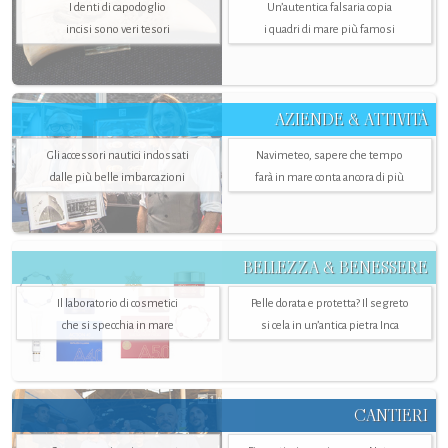
I denti di capodoglio
Un’autentica falsaria copia
incisi sono veri tesori
i quadri di mare più famosi
AZIENDE & ATTIVITÀ
Gli accessori nautici indossati
Navimeteo, sapere che tempo
dalle più belle imbarcazioni
farà in mare conta ancora di più
BELLEZZA & BENESSERE
Il laboratorio di cosmetici
Pelle dorata e protetta? Il segreto
che si specchia in mare
si cela in un’antica pietra Inca
CANTIERI