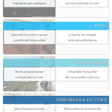
sognata da ogni subacqueo
questa è profonda 150 anni
MUSEI
Capo Horn fa rivivere imprese
La Spezia. per navigare
ai confini dell’impossibile
nella storia della Marina
NONSOLOMARE
Per chi ama arrampicare
Il Mare della Tranquillità?
a strapiombo sul mare
Non serve andare sulla Luna
PERSONAGGI & RACCONTI
Vasco Da Gama così vince
Patrizia Mosconi, la stilista che