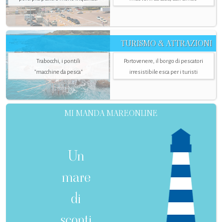
TURISMO & ATTRAZIONI
Trabocchi, i pontili
Portovenere, il borgo di pescatori
"macchine da pesca"
irresistibile esca per i turisti
MI MANDA MAREONLINE
Un
mare
di
sconti