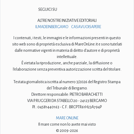
SEGUICI SU
ALTRE NOSTRE INIZIATIVE EDITORIALI
ILMADEINBERGAMO
CASAVUOISAPERE
I contenuti, i testi, le immagini e le informazioni presenti in questo
sito web sono di proprietà esclusiva di MareOnLine.it e sono tutelati
dalle normative vigenti in materia di diritto d'autore e di proprietà
intellettuale.
È vietata la riproduzione, anche parziale, la diffusione o
l'elaborazione senza preventiva autorizzazione scritta del titolare.
Testata giornalistica iscritta al numero 3/2026 del Registro Stampa
del Tribunale di Bergamo.
Direttore responsabile: PIETRO BARACHETTI
VIA P. RUGGERI DA STABELLO 20 - 24123 BERGAMO
P.I.: 04581440163 - C.F.: BRCPTR61H23A794P
MARE ONLINE
Il mare come non lo avete mai visto
© 2009-2026