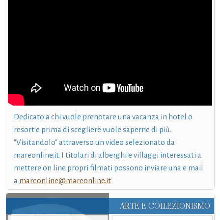
Dedicato a chi vuole prenotare una vacanza in hotel o
resort e prima di scegliere vuole saperne di più.
"Visitandolo" attraverso un video selezionato da
mareonline.it. I titolari di alberghi e villaggi interessati a
mettere on line propri filmati possono inviare una e mail
a
mareonline@mareonline.it
ARTE E COLLEZIONISMO