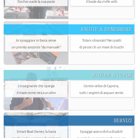
l’occhio vuole la sua parte
il locale dai mille volti
SALUTE & BENESSERE
In spiaggia e in barca serve
Totani sbiancati? Nei piatti
un pronto soccorso "da manuale"
di pesce c'è un mare di trucchi
SCUOLE & CORSI
L'insegnante che spiega
Centro velico di Caprera,
il mare come nessun altro
tutti i segreti di acqua e vento
SERVIZI
Smart Boat Owner, la barca
Spiagge accessibili a disabili: