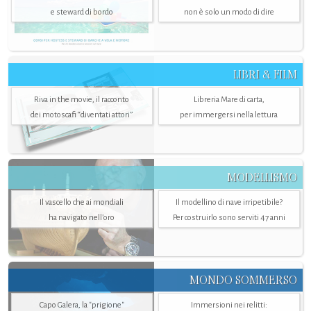
e steward di bordo
non è solo un modo di dire
LIBRI & FILM
Riva in the movie, il racconto
Libreria Mare di carta,
dei motoscafi “diventati attori”
per immergersi nella lettura
MODELLISMO
Il vascello che ai mondiali
Il modellino di nave irripetibile?
ha navigato nell’oro
Per costruirlo sono serviti 47 anni
MONDO SOMMERSO
Capo Galera, la "prigione"
Immersioni nei relitti: