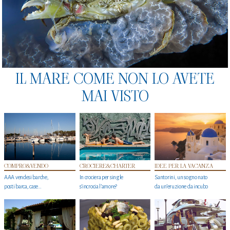
IL MARE COME NON LO AVETE
MAI VISTO
COMPRO&VENDO
CROCIERE&CHARTER
IDEE PER LA VACANZA
AAA vendesi barche,
In crociera per single
Santorini, un sogno nato
posti barca, case…
s'incrocia l’amore?
da un’eruzione da incubo