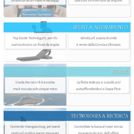
condivisa ha un mare di vantaggi
questa è un esempio da seguire
SPORT & ALLENAMENTO
Top Excite Technogym, per chi
Windsurf, a caccia di onde
vuol costruirsi un fisico da regata
e vento dalla Corsica a Okinawa
STORIE
L’isola che non c'è è esistita
La flotta tedesca si suicidò così
ma è vissuta solo cinque mesi
autoaffondandosi a Scapa Flow
TECNOLOGIA & RICERCA
Cemento mangiasmog, per avere
Controllate la barca al mare senza
porti più puliti e meno inquinati
muovervi da casa, dall’ufficio