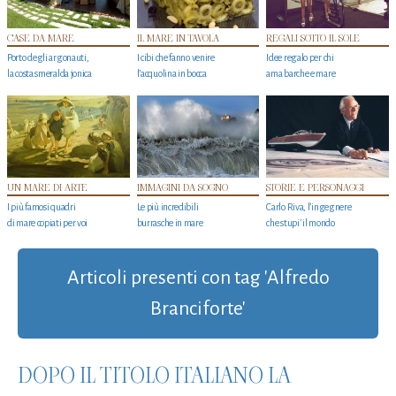
CASE DA MARE
IL MARE IN TAVOLA
REGALI SOTTO IL SOLE
Porto degli argonauti,
I cibi che fanno venire
Idee regalo per chi
la costa smeralda jonica
l’acquolina in bocca
ama barche e mare
UN MARE DI ARTE
IMMAGINI DA SOGNO
STORIE E PERSONAGGI
I più famosi quadri
Le più incredibili
Carlo Riva, l’ingegnere
di mare copiati per voi
burrasche in mare
che stupi' il mondo
Articoli presenti con tag 'Alfredo
Branciforte'
DOPO IL TITOLO ITALIANO LA