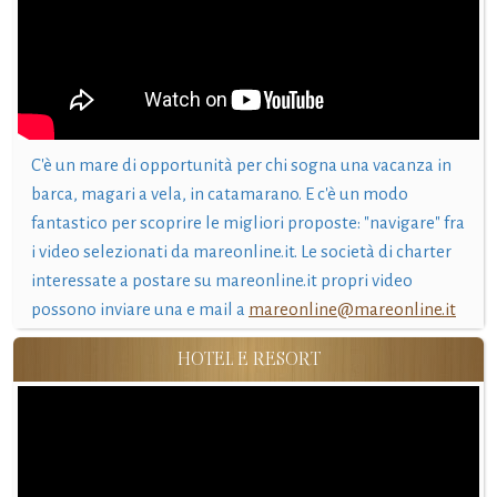
C'è un mare di opportunità per chi sogna una vacanza in
barca, magari a vela, in catamarano. E c'è un modo
fantastico per scoprire le migliori proposte: "navigare" fra
i video selezionati da mareonline.it. Le società di charter
interessate a postare su mareonline.it propri video
possono inviare una e mail a
mareonline@mareonline.it
HOTEL E RESORT