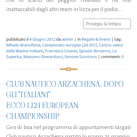
inattaccabili dagli altri team in lizza per il podio...
Prosegui la lettura
pubblicato il
4 Giugno 2012
da
admin
| in
Regate & Eventi
| tag:
Alfredo Branciforte
,
Campionato europeo J24 2012
,
Centro velico
della Marina militare
,
Francesco Linares
,
Ignazio Bonanno
,
La
Superba
,
Massimo Gherarducci
,
Simone Scontrino
| commenti:
0
CLUB NAUTICO ARZACHENA, DOPO
GLI "ITALIANI"
ECCO I J24 EUROPEAN
CHAMPIONSHIP
Giro di boa nel programma di appuntamenti targati
Club nautico Arzachena partito lo scorso 25 maggio.