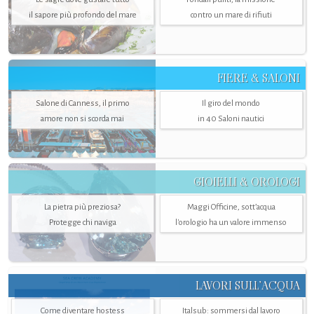
il sapore più profondo del mare
contro un mare di rifiuti
FIERE & SALONI
Salone di Canness, il primo
Il giro del mondo
amore non si scorda mai
in 40 Saloni nautici
GIOIELLI & OROLOGI
La pietra più preziosa?
Maggi Officine, sott’acqua
Protegge chi naviga
l'orologio ha un valore immenso
LAVORI SULL’ACQUA
Come diventare hostess
Italsub: sommersi dal lavoro