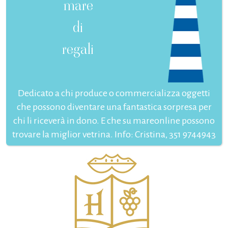
mare
di
regali
Dedicato a chi produce o commercializza oggetti
che possono diventare una fantastica sorpresa per
chi li riceverà in dono. E che su mareonline possono
trovare la miglior vetrina. Info: Cristina, 351 9744943