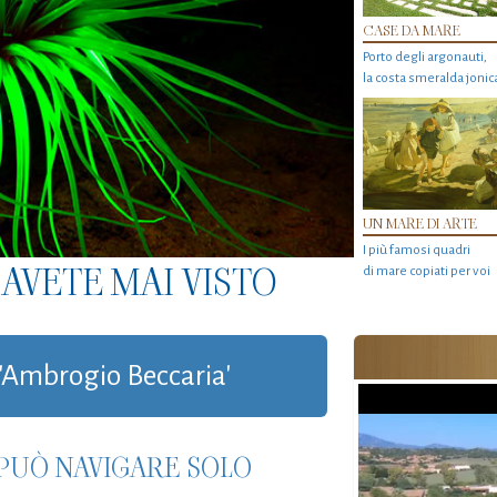
CASE DA MARE
Porto degli argonauti,
la costa smeralda jonic
UN MARE DI ARTE
I più famosi quadri
AVETE MAI VISTO
di mare copiati per voi
g 'Ambrogio Beccaria'
 PUÒ NAVIGARE SOLO