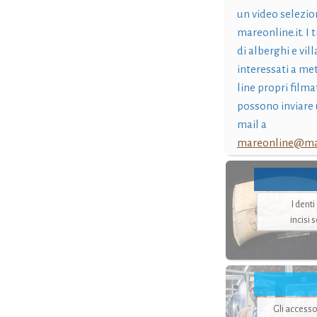
un video selezio
mareonline.it. I t
di alberghi e vil
interessati a me
line propri filma
possono inviare 
mail a
mareonline@mar
I dent
incisi 
Gli accesso