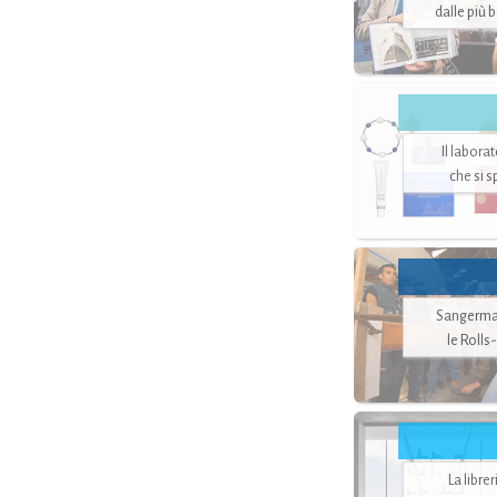
dalle più 
Il labora
che si 
Sangerman
le Rolls
La libre