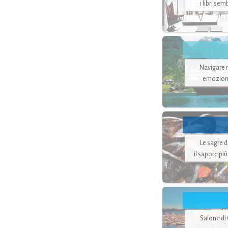
i libri se
Navigare ne
emozion
Le sagre 
il sapore pi
Salone di