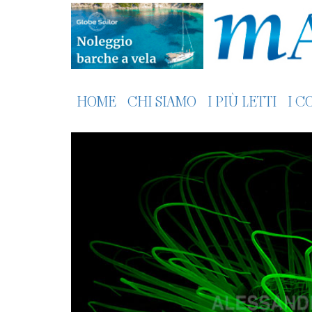
HOME
CHI SIAMO
I PIÙ LETTI
I C