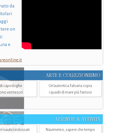
nato da
itolari
laggi
ttere on
ti
una e
eonline.it
ARTE E COLLEZIONISMO
i di capodoglio
Un’autentica falsaria copia
sono veri tesori
i quadri di mare più famosi
AZIENDE & ATTIVITÀ
ri nautici indossati
Navimeteo, sapere che tempo