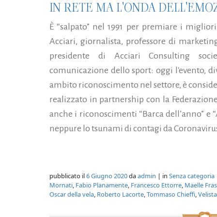
IN RETE MA L'ONDA DELL'EMOZ
È “salpato” nel 1991 per premiare i migliori 
Acciari, giornalista, professore di marketin
presidente di Acciari Consulting soci
comunicazione dello sport: oggi l'evento, d
ambito riconoscimento nel settore, è consider
realizzato in partnership con la Federazione
anche i riconoscimenti “Barca dell’anno” e 
neppure lo tsunami di contagi da Coronavirus
pubblicato il
6 Giugno 2020
da
admin
| in
Senza categoria
Mornati
,
Fabio Planamente
,
Francesco Ettorre
,
Maelle Fras
Oscar della vela
,
Roberto Lacorte
,
Tommaso Chieffi
,
Velista