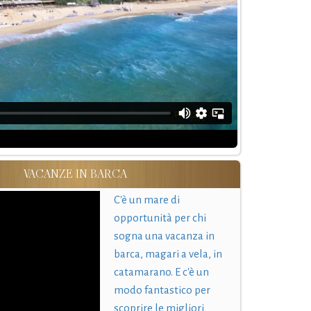
VACANZE IN BARCA
C'è un mare di
opportunità per chi
sogna una vacanza in
barca, magari a vela, in
catamarano. E c'è un
modo fantastico per
scoprire le migliori