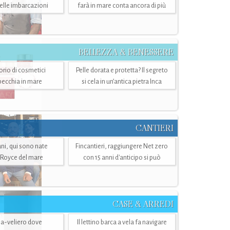
belle imbarcazioni
farà in mare conta ancora di più
BELLEZZA & BENESSERE
torio di cosmetici
Pelle dorata e protetta? Il segreto
specchia in mare
si cela in un’antica pietra Inca
CANTIERI
i, qui sono nate
Fincantieri, raggiungere Net zero
-Royce del mare
con 15 anni d'anticipo si può
CASE & ARREDI
ria-veliero dove
Il lettino barca a vela fa navigare