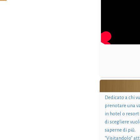
Dedicato a chi v
prenotare una v
in hotel o resort
di scegliere vuol
saperne di più.
"Visitandolo" at