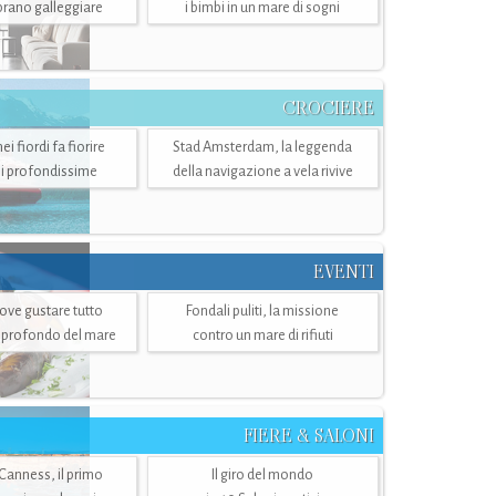
mbrano galleggiare
i bimbi in un mare di sogni
CROCIERE
i fiordi fa fiorire
Stad Amsterdam, la leggenda
i profondissime
della navigazione a vela rivive
EVENTI
dove gustare tutto
Fondali puliti, la missione
ù profondo del mare
contro un mare di rifiuti
FIERE & SALONI
 Canness, il primo
Il giro del mondo