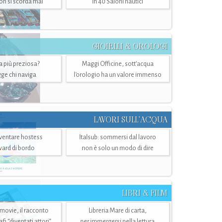
n si scorda mai
in 40 Saloni nautici
GIOIELLI & OROLOGI
ra più preziosa?
Maggi Officine, sott’acqua
ge chi naviga
l'orologio ha un valore immenso
LAVORI SULL’ACQUA
ventare hostess
Italsub: sommersi dal lavoro
ward di bordo
non è solo un modo di dire
LIBRI & FILM
 movie, il racconto
Libreria Mare di carta,
i “diventati attori”
per immergersi nella lettura