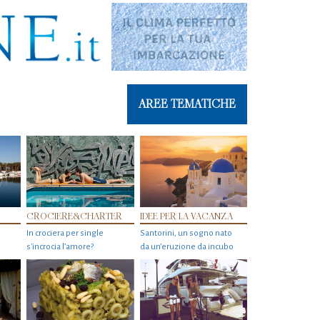
AREE TEMATICHE
CROCIERE&CHARTER
IDEE PER LA VACANZA
In crociera per single
Santorini, un sogno nato
s'incrocia l’amore?
da un’eruzione da incubo