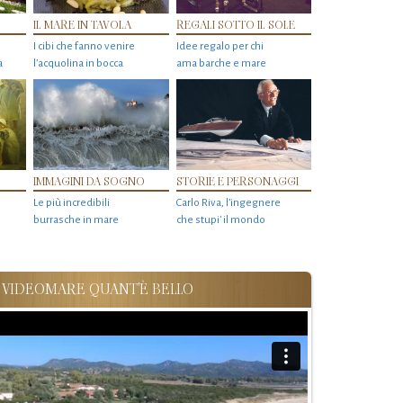
IL MARE IN TAVOLA
REGALI SOTTO IL SOLE
I cibi che fanno venire
Idee regalo per chi
a
l’acquolina in bocca
ama barche e mare
IMMAGINI DA SOGNO
STORIE E PERSONAGGI
Le più incredibili
Carlo Riva, l’ingegnere
burrasche in mare
che stupi' il mondo
VIDEOMARE QUANT'È BELLO