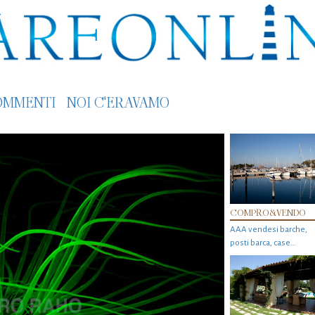
OMMENTI
NOI C'ERAVAMO
COMPRO&VENDO
AAA vendesi barche,
posti barca, case…