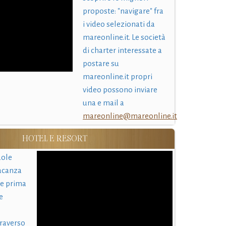
proposte: "navigare" fra
i video selezionati da
mareonline.it. Le società
di charter interessate a
postare su
mareonline.it propri
video possono inviare
una e mail a
mareonline@mareonline.it
HOTEL E RESORT
uole
acanza
 e prima
e
traverso