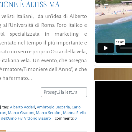
IONE È ALTISSIMA
velisti Italiani, da un'idea di Alberto
g all'Università di Roma Foro Italico e
età specializzata in marketing e
iventato nel tempo il più importante e
ato un vero e proprio Oscar della vela,
 italiana vela. Un evento, che assegna
“Armatore/Timoniere dell’Anno”, e che
 ha fermato...
Prosegui la lettura
| tag:
Alberto Acciari
,
Ambrogio Beccaria
,
Carlo
cari
,
Marco Gradoni
,
Marco Serafini
,
Marina Stella
,
 dell’Anno Fiv
,
Vittorio Bissaro
| commenti:
0