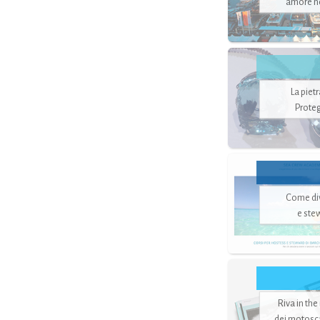
amore no
La piet
Proteg
Come di
e ste
Riva in the
dei motoscaf