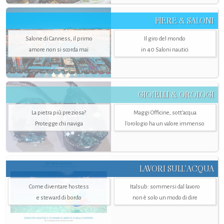
FIERE & SALONI
Salone di Canness, il primo
Il giro del mondo
amore non si scorda mai
in 40 Saloni nautici
GIOIELLI & OROLOGI
La pietra più preziosa?
Maggi Officine, sott’acqua
Protegge chi naviga
l'orologio ha un valore immenso
LAVORI SULL’ACQUA
Come diventare hostess
Italsub: sommersi dal lavoro
e steward di bordo
non è solo un modo di dire