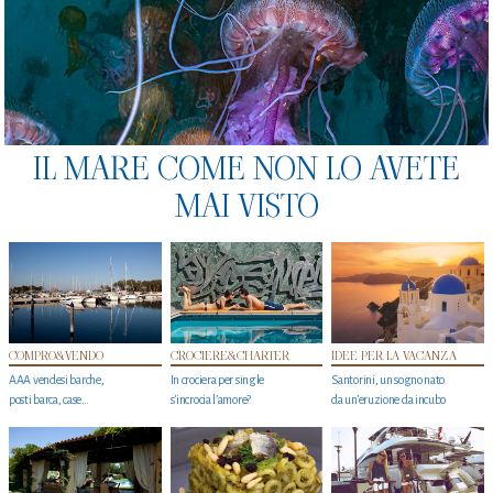
IL MARE COME NON LO AVETE
MAI VISTO
COMPRO&VENDO
CROCIERE&CHARTER
IDEE PER LA VACANZA
AAA vendesi barche,
In crociera per single
Santorini, un sogno nato
posti barca, case…
s'incrocia l’amore?
da un’eruzione da incubo