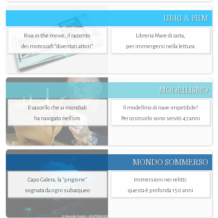
LIBRI & FILM
Riva in the movie, il racconto
Libreria Mare di carta,
dei motoscafi “diventati attori”
per immergersi nella lettura
MODELLISMO
Il vascello che ai mondiali
Il modellino di nave irripetibile?
ha navigato nell’oro
Per costruirlo sono serviti 47 anni
MONDO SOMMERSO
Capo Galera, la "prigione"
Immersioni nei relitti:
sognata da ogni subacqueo
questa è profonda 150 anni