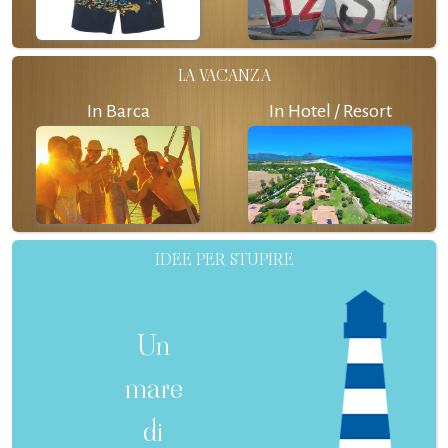
LA VACANZA
In Barca
In Hotel / Resort
IDEE PER STUPIRE
Un
mare
di