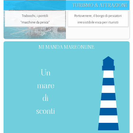
TURISMO & ATTRAZIONI
Trabocchi, i pontili
Portovenere, il borgo di pescatori
"macchine da pesca"
irresistibile esca per i turisti
MI MANDA MAREONLINE
Un
mare
di
sconti