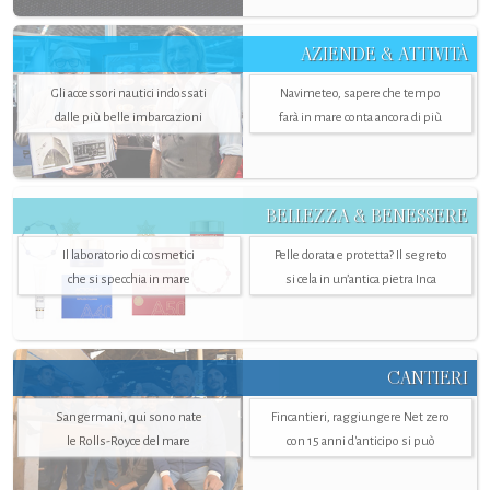
AZIENDE & ATTIVITÀ
Gli accessori nautici indossati
Navimeteo, sapere che tempo
dalle più belle imbarcazioni
farà in mare conta ancora di più
BELLEZZA & BENESSERE
Il laboratorio di cosmetici
Pelle dorata e protetta? Il segreto
che si specchia in mare
si cela in un’antica pietra Inca
CANTIERI
Sangermani, qui sono nate
Fincantieri, raggiungere Net zero
le Rolls-Royce del mare
con 15 anni d'anticipo si può