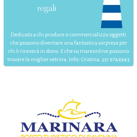
regali
Dedicato a chi produce o commercializza oggetti
che possono diventare una fantastica sorpresa per
chi li riceverà in dono. E che su mareonline possono
trovare la miglior vetrina. Info: Cristina, 351 9744943