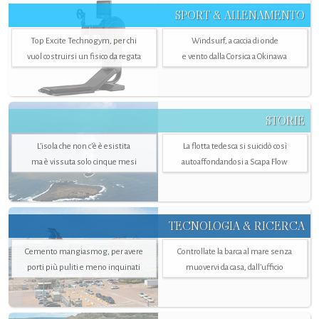
SPORT & ALLENAMENTO
Top Excite Technogym, per chi
Windsurf, a caccia di onde
vuol costruirsi un fisico da regata
e vento dalla Corsica a Okinawa
STORIE
L’isola che non c'è è esistita
La flotta tedesca si suicidò così
ma è vissuta solo cinque mesi
autoaffondandosi a Scapa Flow
TECNOLOGIA & RICERCA
Cemento mangiasmog, per avere
Controllate la barca al mare senza
porti più puliti e meno inquinati
muovervi da casa, dall’ufficio