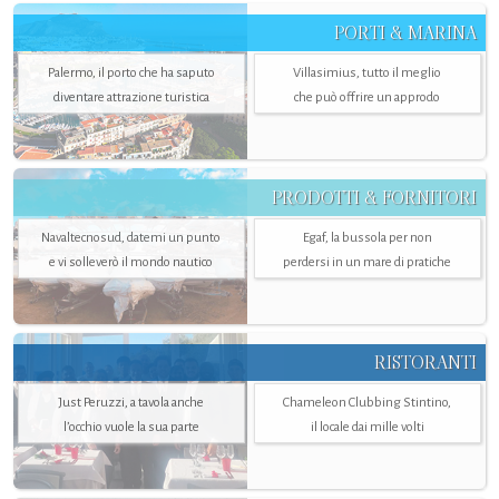
PORTI & MARINA
Palermo, il porto che ha saputo
Villasimius, tutto il meglio
diventare attrazione turistica
che può offrire un approdo
PRODOTTI & FORNITORI
Navaltecnosud, datemi un punto
Egaf, la bussola per non
e vi solleverò il mondo nautico
perdersi in un mare di pratiche
RISTORANTI
Just Peruzzi, a tavola anche
Chameleon Clubbing Stintino,
l’occhio vuole la sua parte
il locale dai mille volti