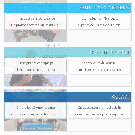
SALUTE & BENESSERE
In spiaggia e in barca serve
Totani sbiancati? Nei piatti
un pronto soccorso "da manuale"
di pesce c'è un mare di trucchi
SCUOLE & CORSI
L'insegnante che spiega
Centro velico di Caprera,
il mare come nessun altro
tutti i segreti di acqua e vento
SERVIZI
Smart Boat Owner, la barca
Spiagge accessibili a disabili:
condivisa ha un mare di vantaggi
questa è un esempio da seguire