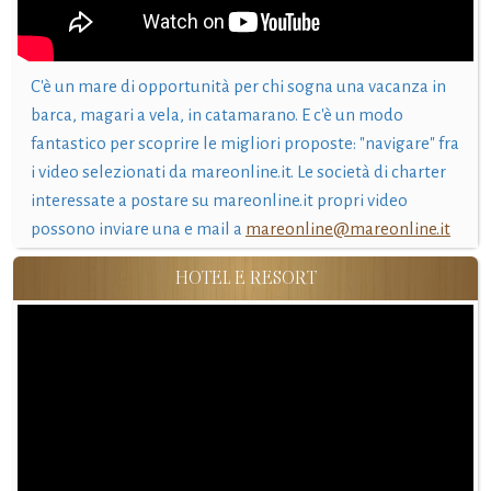
C'è un mare di opportunità per chi sogna una vacanza in
barca, magari a vela, in catamarano. E c'è un modo
fantastico per scoprire le migliori proposte: "navigare" fra
i video selezionati da mareonline.it. Le società di charter
interessate a postare su mareonline.it propri video
possono inviare una e mail a
mareonline@mareonline.it
HOTEL E RESORT