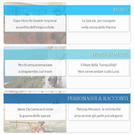
MUSEI
Capo Horn fa rivivere imprese
La Spezia. per navigare
ai confini dell’impossibile
nella storia della Marina
NONSOLOMARE
Per chi ama arrampicare
Il Mare della Tranquillità?
a strapiombo sul mare
Non serve andare sulla Luna
PERSONAGGI & RACCONTI
Vasco Da Gama così vince
Patrizia Mosconi, la stilista che
la guerra delle spezie
ama vestire gli yacht più eleganti