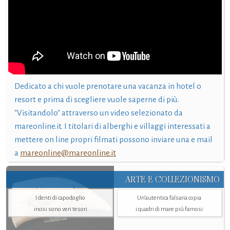
Dedicato a chi vuole prenotare una vacanza in hotel o
resort e prima di scegliere vuole saperne di più.
"Visitandolo" attraverso un video selezionato da
mareonline.it. I titolari di alberghi e villaggi interessati a
mettere on line propri filmati possono inviare una e mail
a
mareonline@mareonline.it
ARTE E COLLEZIONISMO
I denti di capodoglio
Un’autentica falsaria copia
incisi sono veri tesori
i quadri di mare più famosi