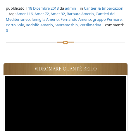
pubblicato il
18 Dicembre 2013
da
admin
| in
Cantieri & Imbarcazioni
| tag:
Amer 116
,
Amer 72
,
Amer 92
,
Barbara Amerio
,
Cantieri del
Mediterraneo
,
famiglia Amerio
,
Fernando Amerio
,
gruppo Permare
,
Porto Sole
,
Rodolfo Amerio
,
Sanremoship
,
Versilmarina
| commenti:
0
VIDEOMARE QUANT'È BELLO