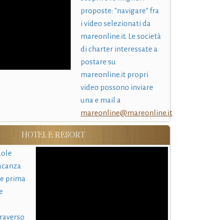
proposte: "navigare" fra
i video selezionati da
mareonline.it. Le società
di charter interessate a
postare su
mareonline.it propri
video possono inviare
una e mail a
mareonline@mareonline.it
HOTEL E RESORT
uole
acanza
 e prima
e
traverso