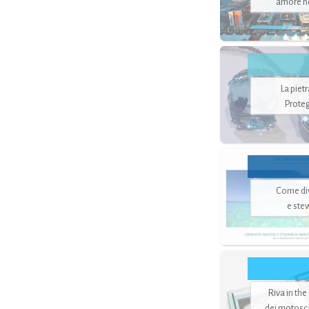
amore no
La piet
Proteg
Come di
e ste
Riva in the
dei motoscaf