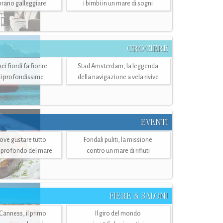
mbrano galleggiare
i bimbi in un mare di sogni
CROCIERE
i fiordi fa fiorire
Stad Amsterdam, la leggenda
i profondissime
della navigazione a vela rivive
EVENTI
dove gustare tutto
Fondali puliti, la missione
ù profondo del mare
contro un mare di rifiuti
FIERE & SALONI
 Canness, il primo
Il giro del mondo