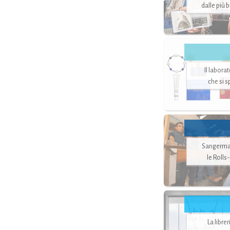
dalle più 
Il labora
che si 
Sangerman
le Rolls
La libre