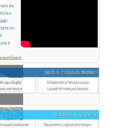
nato da
itolari
laggi
ttere on
ti
una e
eonline.it
ARTE E COLLEZIONISMO
i di capodoglio
Un’autentica falsaria copia
sono veri tesori
i quadri di mare più famosi
AZIENDE & ATTIVITÀ
ri nautici indossati
Navimeteo, sapere che tempo