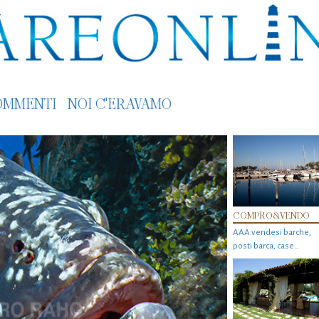
OMMENTI
NOI C'ERAVAMO
COMPRO&VENDO
AAA vendesi barche,
posti barca, case…