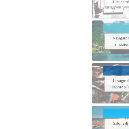
i libri se
Navigare ne
emozion
Le sagre 
il sapore pi
Salone di