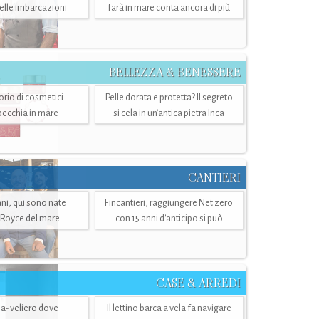
belle imbarcazioni
farà in mare conta ancora di più
BELLEZZA & BENESSERE
torio di cosmetici
Pelle dorata e protetta? Il segreto
specchia in mare
si cela in un’antica pietra Inca
CANTIERI
i, qui sono nate
Fincantieri, raggiungere Net zero
-Royce del mare
con 15 anni d'anticipo si può
CASE & ARREDI
ria-veliero dove
Il lettino barca a vela fa navigare