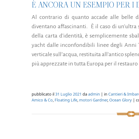
È ANCORA UN ESEMPIO PER I 
Al contrario di quanto accade alle belle 
diventano affascinanti. È il caso di un'ultra 
della carta d'identità, è semplicemente sba
yacht dalle inconfondibili linee degli Anni T
verticale sull’acqua, restituita all'antico sp
più apprezzate in tutta Europa per il restauro 
pubblicato il
31 Luglio 2021
da
admin
| in
Cantieri & Imbar
Amico & Co
,
Floating Life
,
motori Gardner
,
Ocean Glory
| c