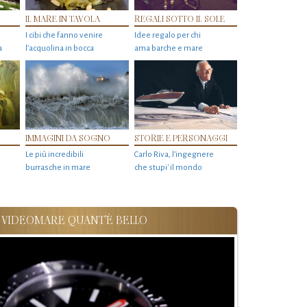
IL MARE IN TAVOLA
REGALI SOTTO IL SOLE
I cibi che fanno venire
Idee regalo per chi
a
l’acquolina in bocca
ama barche e mare
IMMAGINI DA SOGNO
STORIE E PERSONAGGI
Le più incredibili
Carlo Riva, l’ingegnere
burrasche in mare
che stupi' il mondo
VIDEOMARE QUANT'È BELLO