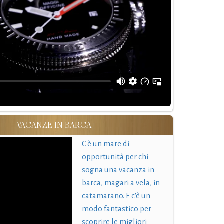
VACANZE IN BARCA
C'è un mare di
opportunità per chi
sogna una vacanza in
barca, magari a vela, in
catamarano. E c'è un
modo fantastico per
scoprire le migliori