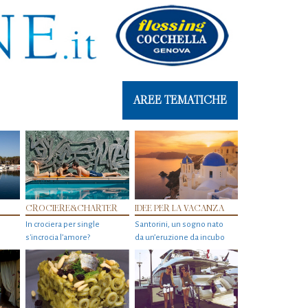
AREE TEMATICHE
CROCIERE&CHARTER
IDEE PER LA VACANZA
In crociera per single
Santorini, un sogno nato
s'incrocia l’amore?
da un’eruzione da incubo