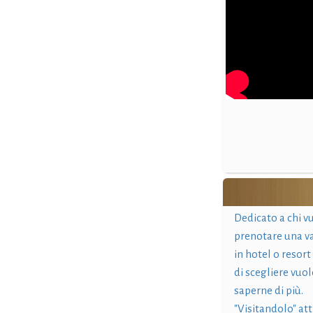
Dedicato a chi v
prenotare una v
in hotel o resort
di scegliere vuol
saperne di più.
"Visitandolo" at