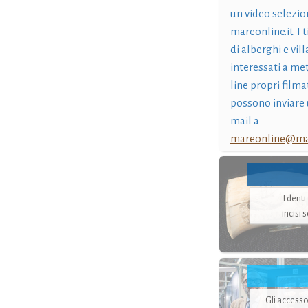
un video selezio
mareonline.it. I t
di alberghi e vil
interessati a me
line propri filma
possono inviare 
mail a
mareonline@mar
I dent
incisi 
Gli accesso