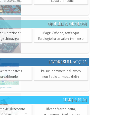
n si scorda mai
in 40 Saloni nautici
GIOIELLI & OROLOGI
ra più preziosa?
Maggi Officine, sott’acqua
ge chi naviga
l'orologio ha un valore immenso
LAVORI SULL’ACQUA
ventare hostess
Italsub: sommersi dal lavoro
ward di bordo
non è solo un modo di dire
LIBRI & FILM
 movie, il racconto
Libreria Mare di carta,
i “diventati attori”
per immergersi nella lettura