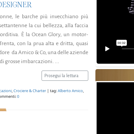
DESIGNER
donne, le barche più invecchiano più
settantenne la cui bellezza, alla faccia
lorditiva. È la Ocean Glory, un motor-
renta, con la prua alta e dritta, quasi
lendore da Amico & Co, una delle aziende
di grosse imbarcazioni. ...
Prosegui la lettura
cazioni
,
Crociere & Charter
| tag:
Alberto Amico
,
ommenti:
0