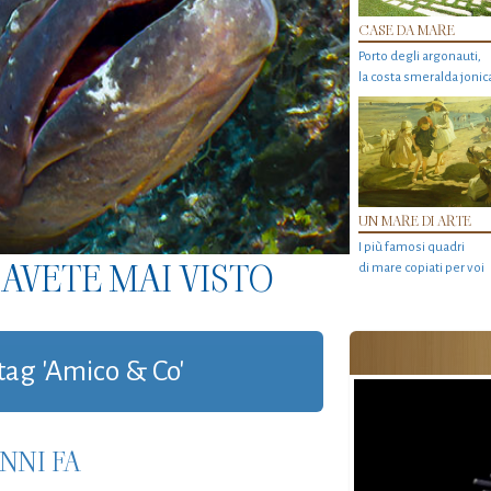
CASE DA MARE
Porto degli argonauti,
la costa smeralda jonic
UN MARE DI ARTE
I più famosi quadri
AVETE MAI VISTO
di mare copiati per voi
 tag 'Amico & Co'
NNI FA