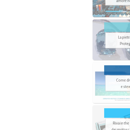
amore no
La piet
Proteg
Come di
e ste
Riva in the
dei motoscaf