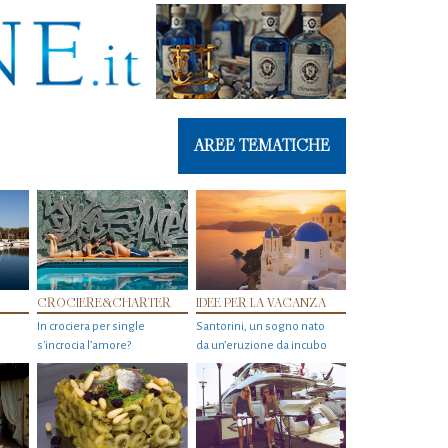
AREE TEMATICHE
CROCIERE&CHARTER
IDEE PER LA VACANZA
In crociera per single
Santorini, un sogno nato
s'incrocia l’amore?
da un’eruzione da incubo