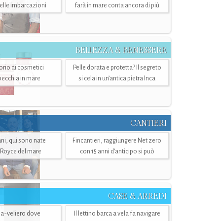
belle imbarcazioni
farà in mare conta ancora di più
BELLEZZA & BENESSERE
torio di cosmetici
Pelle dorata e protetta? Il segreto
specchia in mare
si cela in un’antica pietra Inca
CANTIERI
i, qui sono nate
Fincantieri, raggiungere Net zero
-Royce del mare
con 15 anni d'anticipo si può
CASE & ARREDI
ria-veliero dove
Il lettino barca a vela fa navigare