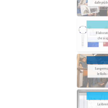
dalle più 
Il labora
che si 
Sangerman
le Rolls
La libre