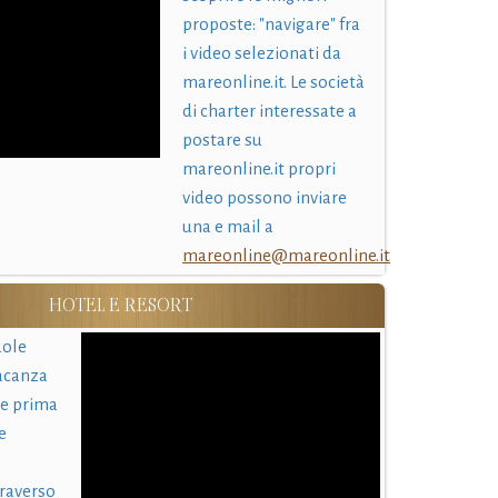
proposte: "navigare" fra
i video selezionati da
mareonline.it. Le società
di charter interessate a
postare su
mareonline.it propri
video possono inviare
una e mail a
mareonline@mareonline.it
HOTEL E RESORT
uole
acanza
 e prima
e
traverso