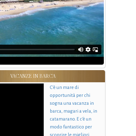
VACANZE IN BARCA
C'è un mare di
opportunità per chi
sogna una vacanza in
barca, magari a vela, in
catamarano. E c'è un
modo fantastico per
scoprire le migliori