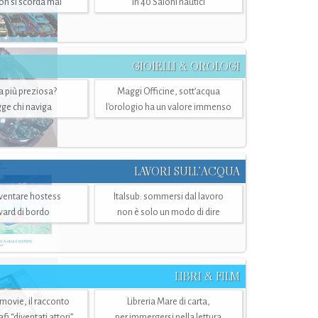
n si scorda mai
in 40 Saloni nautici
GIOIELLI & OROLOGI
ra più preziosa?
Maggi Officine, sott’acqua
ge chi naviga
l'orologio ha un valore immenso
LAVORI SULL’ACQUA
ventare hostess
Italsub: sommersi dal lavoro
ward di bordo
non è solo un modo di dire
LIBRI & FILM
 movie, il racconto
Libreria Mare di carta,
i “diventati attori”
per immergersi nella lettura