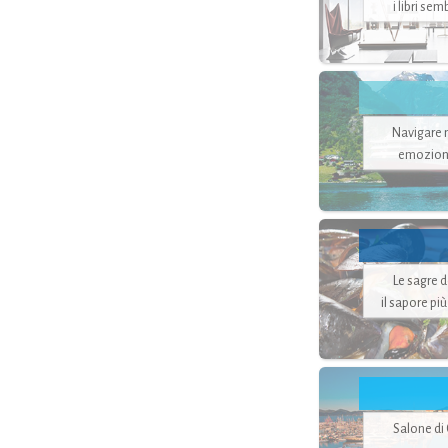
i libri se
Navigare ne
emozion
Le sagre 
il sapore pi
Salone di