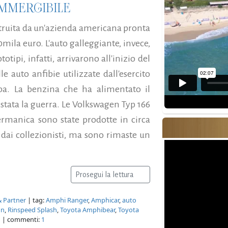
OMMERGIBILE
ostruita da un'azienda americana pronta
mila euro. L'auto galleggiante, invece,
otipi, infatti, arrivarono all'inizio del
 auto anfibie utilizzate dall'esercito
pa. La benzina che ha alimentato il
o stata la guerra. Le Volkswagen Typ 166
rmanica sono state prodotte in circa
dai collezionisti, ma sono rimaste un
Prosegui la lettura
& Partner
| tag:
Amphi Ranger
,
Amphicar
,
auto
on
,
Rinspeed Splash
,
Toyota Amphibear
,
Toyota
n
| commenti:
1