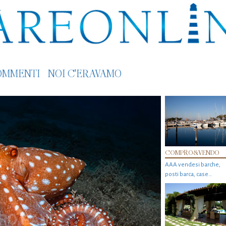
OMMENTI
NOI C'ERAVAMO
COMPRO&VENDO
AAA vendesi barche,
posti barca, case…