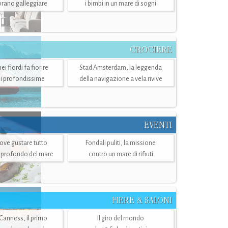
mbrano galleggiare
i bimbi in un mare di sogni
CROCIERE
i fiordi fa fiorire
Stad Amsterdam, la leggenda
i profondissime
della navigazione a vela rivive
EVENTI
dove gustare tutto
Fondali puliti, la missione
ù profondo del mare
contro un mare di rifiuti
FIERE & SALONI
 Canness, il primo
Il giro del mondo