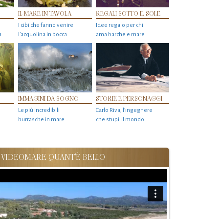
IL MARE IN TAVOLA
REGALI SOTTO IL SOLE
I cibi che fanno venire
Idee regalo per chi
a
l’acquolina in bocca
ama barche e mare
IMMAGINI DA SOGNO
STORIE E PERSONAGGI
Le più incredibili
Carlo Riva, l’ingegnere
burrasche in mare
che stupi' il mondo
VIDEOMARE QUANT'È BELLO