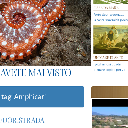
CASE DA MARE
Porto degli argonauti,
la costa smeralda jonic
UN MARE DI ARTE
I più famosi quadri
AVETE MAI VISTO
di mare copiati per voi
n tag 'Amphicar'
 FUORISTRADA