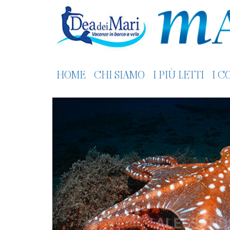
HOME
CHI SIAMO
I PIÙ LETTI
I C