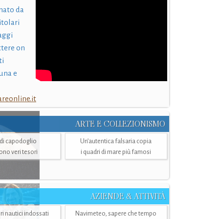
nato da
itolari
laggi
ttere on
ti
una e
eonline.it
ARTE E COLLEZIONISMO
i di capodoglio
Un’autentica falsaria copia
sono veri tesori
i quadri di mare più famosi
AZIENDE & ATTIVITÀ
ri nautici indossati
Navimeteo, sapere che tempo