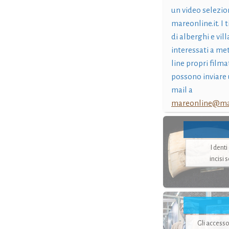
un video selezio
mareonline.it. I t
di alberghi e vil
interessati a me
line propri filma
possono inviare 
mail a
mareonline@mar
I dent
incisi 
Gli accesso