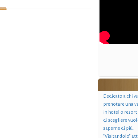
Dedicato a chi v
prenotare una v
in hotel o resort
di scegliere vuol
saperne di più.
"Visitandolo" at