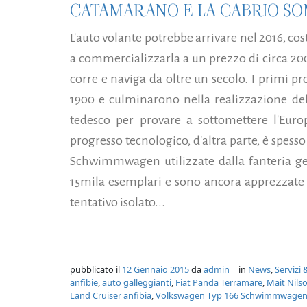
CATAMARANO E LA CABRIO S
L'auto volante potrebbe arrivare nel 2016, c
a commercializzarla a un prezzo di circa 200
corre e naviga da oltre un secolo. I primi prot
1900 e culminarono nella realizzazione delle
tedesco per provare a sottomettere l'Euro
progresso tecnologico, d'altra parte, è spess
Schwimmwagen utilizzate dalla fanteria ge
15mila esemplari e sono ancora apprezzate 
tentativo isolato...
pubblicato il
12 Gennaio 2015
da
admin
| in
News
,
Servizi 
anfibie
,
auto galleggianti
,
Fiat Panda Terramare
,
Mait Nils
Land Cruiser anfibia
,
Volkswagen Typ 166 Schwimmwage