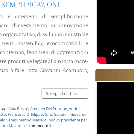
 SEMPLIFICAZIONI
ti e interventi di semplificazione
piani d'investimento in innovazione
o organizzativo, di sviluppo industriale
nti sostenibili, ecocompatibili e
l contempo, fenomeni di aggregazioni
ere produttive legate alla risorsa mare:
eciso a fare rotta Giovanni Acampora,
Prosegui la lettura
 tag:
Alba Rosito
,
Amedeo Del Principe
,
Andrea
esto
,
Francesco Di Filippo
,
Gino Sabatini
,
Giovanni
talo Senes
,
Marino Masiero
,
nuovo presidente per
Mauro Malorgio
| commenti:
0