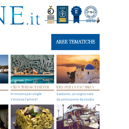
AREE TEMATICHE
CROCIERE&CHARTER
IDEE PER LA VACANZA
In crociera per single
Santorini, un sogno nato
s'incrocia l’amore?
da un’eruzione da incubo