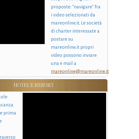
proposte: "navigare" fra
i video selezionati da
mareonline.it. Le società
di charter interessate a
postare su
mareonline.it propri
video possono inviare
una e mail a
mareonline@mareonline.it
HOTEL E RESORT
uole
acanza
 e prima
e
traverso