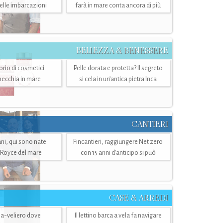
belle imbarcazioni
farà in mare conta ancora di più
BELLEZZA & BENESSERE
torio di cosmetici
Pelle dorata e protetta? Il segreto
specchia in mare
si cela in un’antica pietra Inca
CANTIERI
i, qui sono nate
Fincantieri, raggiungere Net zero
-Royce del mare
con 15 anni d'anticipo si può
CASE & ARREDI
ria-veliero dove
Il lettino barca a vela fa navigare