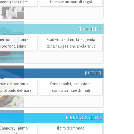
mbrano galleggiare
i bimbi in un mare di sogni
CROCIERE
i fiordi fa fiorire
Stad Amsterdam, la leggenda
i profondissime
della navigazione a vela rivive
EVENTI
dove gustare tutto
Fondali puliti, la missione
ù profondo del mare
contro un mare di rifiuti
FIERE & SALONI
 Canness, il primo
Il giro del mondo