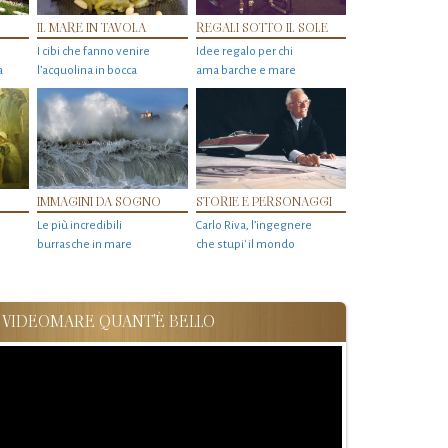
IL MARE IN TAVOLA
REGALI SOTTO IL SOLE
I cibi che fanno venire
Idee regalo per chi
a
l’acquolina in bocca
ama barche e mare
IMMAGINI DA SOGNO
STORIE E PERSONAGGI
Le più incredibili
Carlo Riva, l’ingegnere
burrasche in mare
che stupi' il mondo
VIDEOMARE QUANT'È BELLO