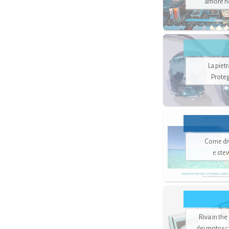
amore no
La piet
Proteg
Come di
e ste
Riva in the
dei motoscaf