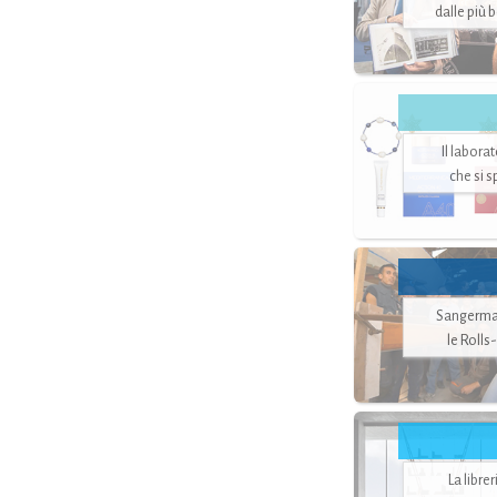
dalle più 
Il labora
che si 
Sangerman
le Rolls
La libre