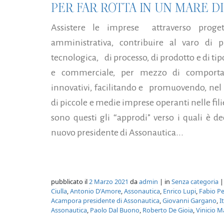
PER FAR ROTTA IN UN MARE DI
Assistere le imprese attraverso proget
amministrativa, contribuire al varo di 
tecnologica, di processo, di prodotto e di tip
e commerciale, per mezzo di comportame
innovativi, facilitando e promuovendo, ne
di piccole e medie imprese operanti nelle fili
sono questi gli “approdi” verso i quali è d
nuovo presidente di Assonautica...
pubblicato il
2 Marzo 2021
da
admin
| in
Senza categoria
|
Ciulla
,
Antonio D'Amore
,
Assonautica
,
Enrico Lupi
,
Fabio P
Acampora presidente di Assonautica
,
Giovanni Gargano
,
I
Assonautica
,
Paolo Dal Buono
,
Roberto De Gioia
,
Vinicio 