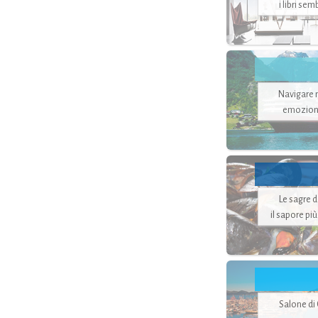
i libri se
Navigare ne
emozion
Le sagre 
il sapore pi
Salone di