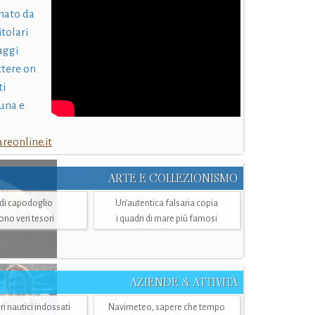
nato da
itolari
laggi
ttere on
ti
una e
eonline.it
ARTE E COLLEZIONISMO
i di capodoglio
Un’autentica falsaria copia
sono veri tesori
i quadri di mare più famosi
AZIENDE & ATTIVITÀ
ri nautici indossati
Navimeteo, sapere che tempo