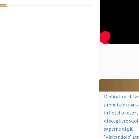
Dedicato a chi v
prenotare una v
in hotel o resort
di scegliere vuol
saperne di più.
"Visitandolo" at