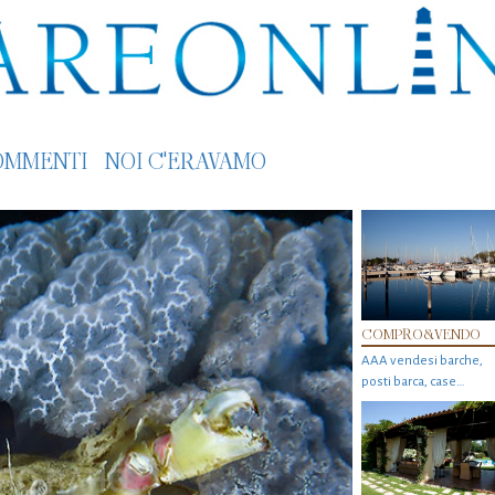
OMMENTI
NOI C'ERAVAMO
COMPRO&VENDO
AAA vendesi barche,
posti barca, case…