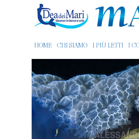
HOME
CHI SIAMO
I PIÙ LETTI
I C