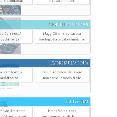
n si scorda mai
in 40 Saloni nautici
GIOIELLI & OROLOGI
ra più preziosa?
Maggi Officine, sott’acqua
ge chi naviga
l'orologio ha un valore immenso
LAVORI SULL’ACQUA
ventare hostess
Italsub: sommersi dal lavoro
ward di bordo
non è solo un modo di dire
LIBRI & FILM
 movie, il racconto
Libreria Mare di carta,
i “diventati attori”
per immergersi nella lettura