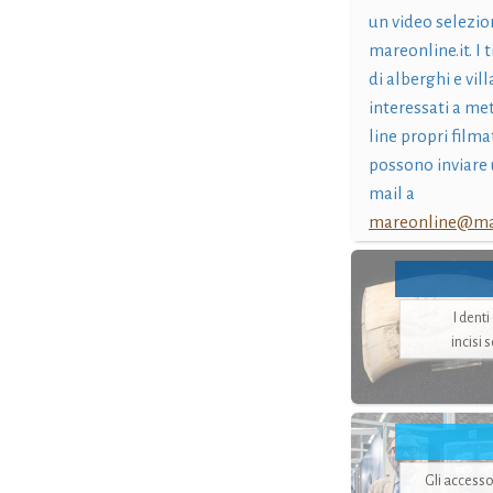
un video selezio
mareonline.it. I t
di alberghi e vil
interessati a me
line propri filma
possono inviare 
mail a
mareonline@mar
I dent
incisi 
Gli accesso