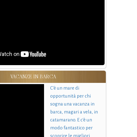
VACANZE IN BARCA
C'è un mare di
opportunità per chi
sogna una vacanza in
barca, magari a vela, in
catamarano. E c'è un
modo fantastico per
scoprire le migliori