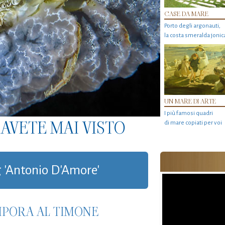
CASE DA MARE
Porto degli argonauti,
la costa smeralda jonic
UN MARE DI ARTE
I più famosi quadri
AVETE MAI VISTO
di mare copiati per voi
ag 'Antonio D'Amore'
MPORA AL TIMONE