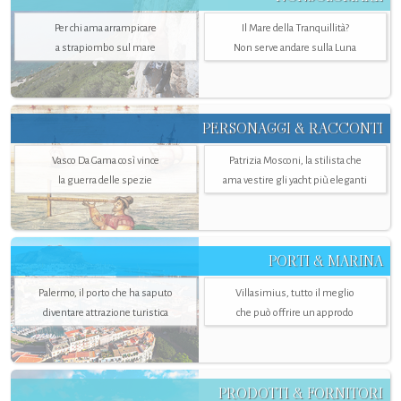
Per chi ama arrampicare
Il Mare della Tranquillità?
a strapiombo sul mare
Non serve andare sulla Luna
PERSONAGGI & RACCONTI
Vasco Da Gama così vince
Patrizia Mosconi, la stilista che
la guerra delle spezie
ama vestire gli yacht più eleganti
PORTI & MARINA
Palermo, il porto che ha saputo
Villasimius, tutto il meglio
diventare attrazione turistica
che può offrire un approdo
PRODOTTI & FORNITORI