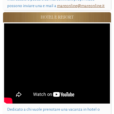
possono inviare una e mail a
mareonline@mareonline.it
HOTEL E RESORT
Dedicato a chi vuole prenotare una vacanza in hotel o