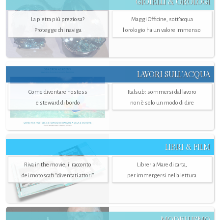
GIOIELLI & OROLOGI
La pietra più preziosa?
Maggi Officine, sott’acqua
Protegge chi naviga
l'orologio ha un valore immenso
LAVORI SULL’ACQUA
Come diventare hostess
Italsub: sommersi dal lavoro
e steward di bordo
non è solo un modo di dire
LIBRI & FILM
Riva in the movie, il racconto
Libreria Mare di carta,
dei motoscafi “diventati attori”
per immergersi nella lettura
MODELLISMO