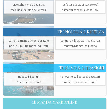
L’isola che non c'è è esistita
La flotta tedesca si suicidò così
ma è vissuta solo cinque mesi
autoaffondandosi a Scapa Flow
TECNOLOGIA & RICERCA
Cemento mangiasmog, per avere
Controllate la barca al mare senza
porti più puliti e meno inquinati
muovervi da casa, dall’ufficio
TURISMO & ATTRAZIONI
Trabocchi, i pontili
Portovenere, il borgo di pescatori
"macchine da pesca"
irresistibile esca per i turisti
MI MANDA MAREONLINE