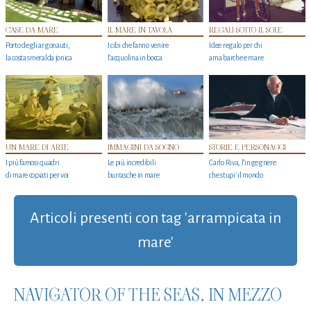
CASE DA MARE
IL MARE IN TAVOLA
REGALI SOTTO IL SOLE
Porto degli argonauti,
I cibi che fanno venire
Idee regalo per chi
la costa smeralda jonica
l’acquolina in bocca
ama barche e mare
UN MARE DI ARTE
IMMAGINI DA SOGNO
STORIE E PERSONAGGI
I più famosi quadri
Le più incredibili
Carlo Riva, l’ingegnere
di mare copiati per voi
burrasche in mare
che stupi' il mondo
Articoli presenti con tag 'arrampicata in
mare'
NAVIGATOR OF THE SEAS, IN MEZZO