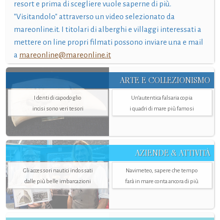
resort e prima di scegliere vuole saperne di più.
"Visitandolo" attraverso un video selezionato da
mareonline.it. I titolari di alberghi e villaggi interessati a
mettere on line propri filmati possono inviare una e mail
a
mareonline@mareonline.it
ARTE E COLLEZIONISMO
I denti di capodoglio
Un’autentica falsaria copia
incisi sono veri tesori
i quadri di mare più famosi
AZIENDE & ATTIVITÀ
Gli accessori nautici indossati
Navimeteo, sapere che tempo
dalle più belle imbarcazioni
farà in mare conta ancora di più