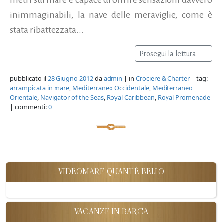
inimmaginabili, la nave delle meraviglie, come è
stata ribattezzata...
Prosegui la lettura
pubblicato il
28 Giugno 2012
da
admin
| in
Crociere & Charter
| tag:
arrampicata in mare
,
Mediterraneo Occidentale
,
Mediterraneo
Orientale
,
Navigator of the Seas
,
Royal Caribbean
,
Royal Promenade
| commenti:
0
VIDEOMARE QUANT'È BELLO
VACANZE IN BARCA