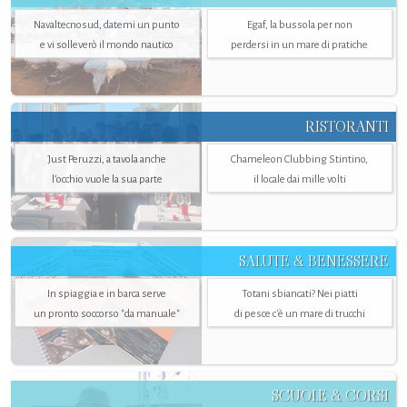
Navaltecnosud, datemi un punto
Egaf, la bussola per non
e vi solleverò il mondo nautico
perdersi in un mare di pratiche
RISTORANTI
Just Peruzzi, a tavola anche
Chameleon Clubbing Stintino,
l’occhio vuole la sua parte
il locale dai mille volti
SALUTE & BENESSERE
In spiaggia e in barca serve
Totani sbiancati? Nei piatti
un pronto soccorso "da manuale"
di pesce c'è un mare di trucchi
SCUOLE & CORSI