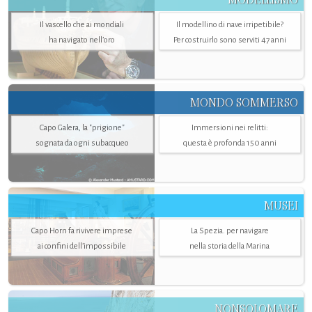
Il vascello che ai mondiali
Il modellino di nave irripetibile?
ha navigato nell’oro
Per costruirlo sono serviti 47 anni
MONDO SOMMERSO
Capo Galera, la "prigione"
Immersioni nei relitti:
sognata da ogni subacqueo
questa è profonda 150 anni
MUSEI
Capo Horn fa rivivere imprese
La Spezia. per navigare
ai confini dell’impossibile
nella storia della Marina
NONSOLOMARE