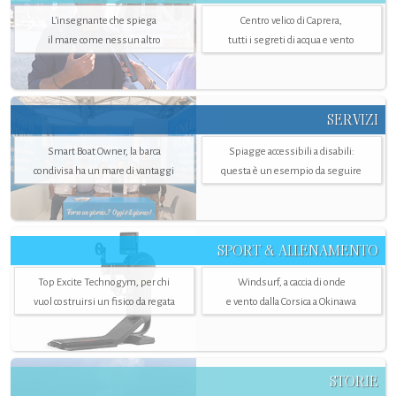
L'insegnante che spiega
Centro velico di Caprera,
il mare come nessun altro
tutti i segreti di acqua e vento
SERVIZI
Smart Boat Owner, la barca
Spiagge accessibili a disabili:
condivisa ha un mare di vantaggi
questa è un esempio da seguire
SPORT & ALLENAMENTO
Top Excite Technogym, per chi
Windsurf, a caccia di onde
vuol costruirsi un fisico da regata
e vento dalla Corsica a Okinawa
STORIE