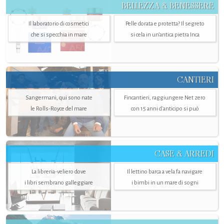
BELLEZZA & BENESSERE
Il laboratorio di cosmetici
Pelle dorata e protetta? Il segreto
che si specchia in mare
si cela in un’antica pietra Inca
CANTIERI
Sangermani, qui sono nate
Fincantieri, raggiungere Net zero
le Rolls-Royce del mare
con 15 anni d'anticipo si può
CASE & ARREDI
La libreria-veliero dove
Il lettino barca a vela fa navigare
i libri sembrano galleggiare
i bimbi in un mare di sogni