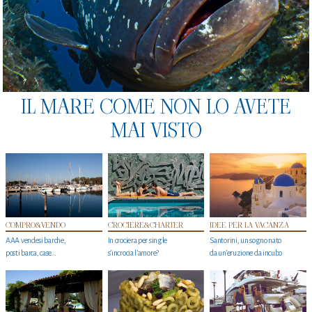
IL MARE COME NON LO AVETE
MAI VISTO
COMPRO&VENDO
CROCIERE&CHARTER
IDEE PER LA VACANZA
AAA vendesi barche,
In crociera per single
Santorini, un sogno nato
posti barca, case…
s'incrocia l’amore?
da un’eruzione da incubo