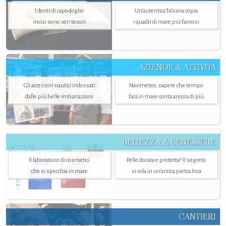
I denti di capodoglio
Un’autentica falsaria copia
incisi sono veri tesori
i quadri di mare più famosi
AZIENDE & ATTIVITÀ
Gli accessori nautici indossati
Navimeteo, sapere che tempo
dalle più belle imbarcazioni
farà in mare conta ancora di più
BELLEZZA & BENESSERE
Il laboratorio di cosmetici
Pelle dorata e protetta? Il segreto
che si specchia in mare
si cela in un’antica pietra Inca
CANTIERI