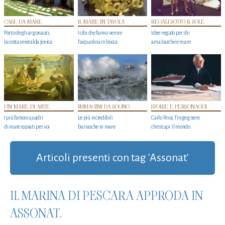
CASE DA MARE
IL MARE IN TAVOLA
REGALI SOTTO IL SOLE
Porto degli argonauti,
I cibi che fanno venire
Idee regalo per chi
la costa smeralda jonica
l’acquolina in bocca
ama barche e mare
UN MARE DI ARTE
IMMAGINI DA SOGNO
STORIE E PERSONAGGI
I più famosi quadri
Le più incredibili
Carlo Riva, l’ingegnere
di mare copiati per voi
burrasche in mare
che stupi' il mondo
Articoli presenti con tag 'Assonat'
IL MARINA DI PESCARA APPRODA IN
ASSONAT.