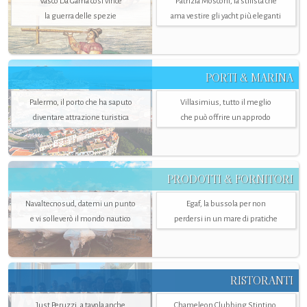
Vasco Da Gama così vince
Patrizia Mosconi, la stilista che
la guerra delle spezie
ama vestire gli yacht più eleganti
PORTI & MARINA
Palermo, il porto che ha saputo
Villasimius, tutto il meglio
diventare attrazione turistica
che può offrire un approdo
PRODOTTI & FORNITORI
Navaltecnosud, datemi un punto
Egaf, la bussola per non
e vi solleverò il mondo nautico
perdersi in un mare di pratiche
RISTORANTI
Just Peruzzi, a tavola anche
Chameleon Clubbing Stintino,