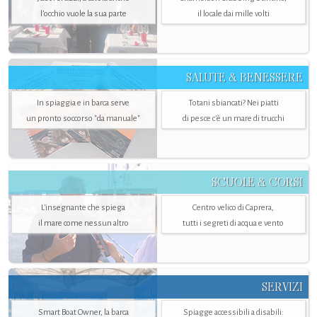
l’occhio vuole la sua parte
il locale dai mille volti
SALUTE & BENESSERE
In spiaggia e in barca serve
Totani sbiancati? Nei piatti
un pronto soccorso "da manuale"
di pesce c'è un mare di trucchi
SCUOLE & CORSI
L'insegnante che spiega
Centro velico di Caprera,
il mare come nessun altro
tutti i segreti di acqua e vento
SERVIZI
Smart Boat Owner, la barca
Spiagge accessibili a disabili: