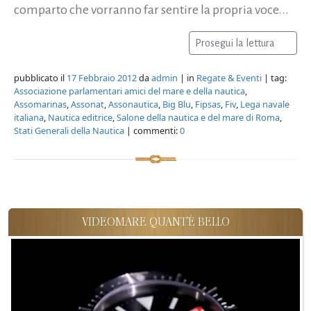
comparto che vorranno far sentire la propria voce...
Prosegui la lettura
pubblicato il
17 Febbraio 2012
da
admin
| in
Regate & Eventi
| tag:
Associazione parlamentari amici del mare e della nautica
,
Assomarinas
,
Assonat
,
Assonautica
,
Big Blu
,
Fipsas
,
Fiv
,
Lega navale
italiana
,
Nautica editrice
,
Salone della nautica e del mare di Roma
,
Stati Generali della Nautica
| commenti:
0
VIDEOMARE QUANT'È BELLO