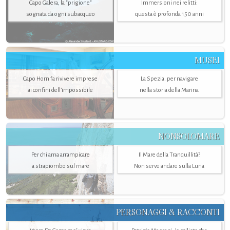
Capo Galera, la "prigione"
Immersioni nei relitti:
sognata da ogni subacqueo
questa è profonda 150 anni
MUSEI
Capo Horn fa rivivere imprese
La Spezia. per navigare
ai confini dell’impossibile
nella storia della Marina
NONSOLOMARE
Per chi ama arrampicare
Il Mare della Tranquillità?
a strapiombo sul mare
Non serve andare sulla Luna
PERSONAGGI & RACCONTI