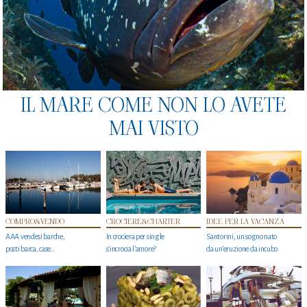
IL MARE COME NON LO AVETE
MAI VISTO
COMPRO&VENDO
CROCIERE&CHARTER
IDEE PER LA VACANZA
AAA vendesi barche,
In crociera per single
Santorini, un sogno nato
posti barca, case…
s'incrocia l’amore?
da un’eruzione da incubo