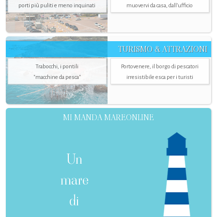
porti più puliti e meno inquinati
muovervi da casa, dall’ufficio
TURISMO & ATTRAZIONI
Trabocchi, i pontili
Portovenere, il borgo di pescatori
"macchine da pesca"
irresistibile esca per i turisti
MI MANDA MAREONLINE
Un
mare
di