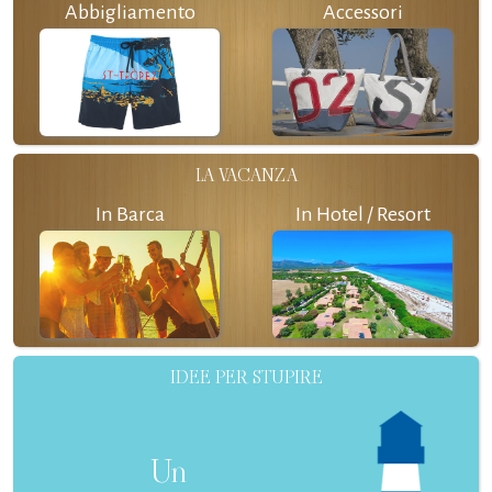
Abbigliamento
Accessori
LA VACANZA
In Barca
In Hotel / Resort
IDEE PER STUPIRE
Un