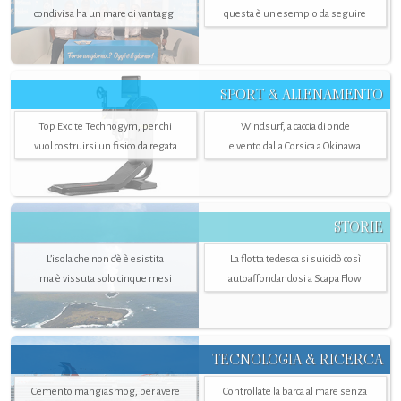
condivisa ha un mare di vantaggi
questa è un esempio da seguire
SPORT & ALLENAMENTO
Top Excite Technogym, per chi
Windsurf, a caccia di onde
vuol costruirsi un fisico da regata
e vento dalla Corsica a Okinawa
STORIE
L’isola che non c'è è esistita
La flotta tedesca si suicidò così
ma è vissuta solo cinque mesi
autoaffondandosi a Scapa Flow
TECNOLOGIA & RICERCA
Cemento mangiasmog, per avere
Controllate la barca al mare senza