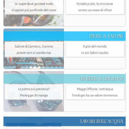
Le sagre dove gustare tutto
Fondali puliti, la missione
il sapore più profondo del mare
contro un mare di rifiuti
FIERE & SALONI
Salone di Canness, il primo
Il giro del mondo
amore non si scorda mai
in 40 Saloni nautici
GIOIELLI & OROLOGI
La pietra più preziosa?
Maggi Officine, sott’acqua
Protegge chi naviga
l'orologio ha un valore immenso
LAVORI SULL’ACQUA