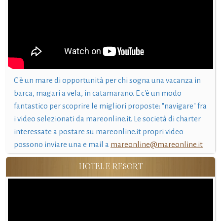
C'è un mare di opportunità per chi sogna una vacanza in
barca, magari a vela, in catamarano. E c'è un modo
fantastico per scoprire le migliori proposte: "navigare" fra
i video selezionati da mareonline.it. Le società di charter
interessate a postare su mareonline.it propri video
possono inviare una e mail a
mareonline@mareonline.it
HOTEL E RESORT