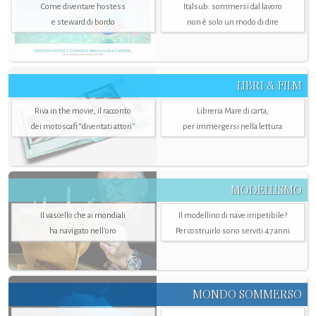
Come diventare hostess
Italsub: sommersi dal lavoro
e steward di bordo
non è solo un modo di dire
LIBRI & FILM
Riva in the movie, il racconto
Libreria Mare di carta,
dei motoscafi “diventati attori”
per immergersi nella lettura
MODELLISMO
Il vascello che ai mondiali
Il modellino di nave irripetibile?
ha navigato nell’oro
Per costruirlo sono serviti 47 anni
MONDO SOMMERSO