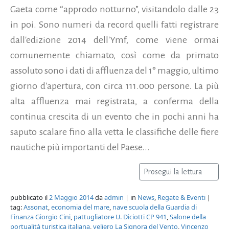
Gaeta come “approdo notturno”, visitandolo dalle 23
in poi. Sono numeri da record quelli fatti registrare
dall'edizione 2014 dell'Ymf, come viene ormai
comunemente chiamato, così come da primato
assoluto sono i dati di affluenza del 1° maggio, ultimo
giorno d'apertura, con circa 111.000 persone. La più
alta affluenza mai registrata, a conferma della
continua crescita di un evento che in pochi anni ha
saputo scalare fino alla vetta le classifiche delle fiere
nautiche più importanti del Paese...
Prosegui la lettura
pubblicato il
2 Maggio 2014
da
admin
| in
News
,
Regate & Eventi
|
tag:
Assonat
,
economia del mare
,
nave scuola della Guardia di
Finanza Giorgio Cini
,
pattugliatore U. Diciotti CP 941
,
Salone della
portualità turistica italiana
,
veliero La Signora del Vento
,
Vincenzo