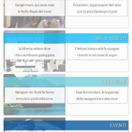
Sangermani, qui sono nate
Fincantieri, raggiungere Net zero
le Rolls-Royce del mare
con 15 anni d'anticipo si può
CASE & ARREDI
La libreria-veliero dove
Il lettino barca a vela fa navigare
i libri sembrano galleggiare
i bimbi in un mare di sogni
CROCIERE
Navigare nei fiordi fa fiorire
Stad Amsterdam, la leggenda
emozioni profondissime
della navigazione a vela rivive
EVENTI