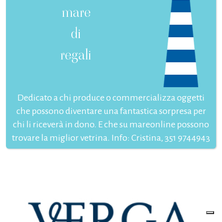
mare
di
regali
Dedicato a chi produce o commercializza oggetti
che possono diventare una fantastica sorpresa per
chi li riceverà in dono. E che su mareonline possono
trovare la miglior vetrina. Info: Cristina, 351 9744943