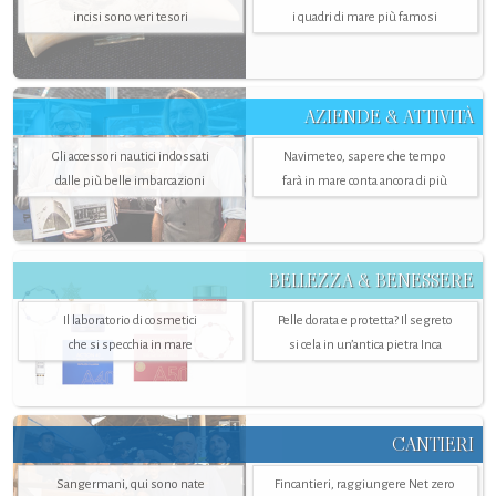
incisi sono veri tesori
i quadri di mare più famosi
AZIENDE & ATTIVITÀ
Gli accessori nautici indossati
Navimeteo, sapere che tempo
dalle più belle imbarcazioni
farà in mare conta ancora di più
BELLEZZA & BENESSERE
Il laboratorio di cosmetici
Pelle dorata e protetta? Il segreto
che si specchia in mare
si cela in un’antica pietra Inca
CANTIERI
Sangermani, qui sono nate
Fincantieri, raggiungere Net zero