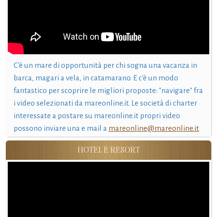
C'è un mare di opportunità per chi sogna una vacanza in
barca, magari a vela, in catamarano. E c'è un modo
fantastico per scoprire le migliori proposte: "navigare" fra
i video selezionati da mareonline.it. Le società di charter
interessate a postare su mareonline.it propri video
possono inviare una e mail a
mareonline@mareonline.it
HOTEL E RESORT