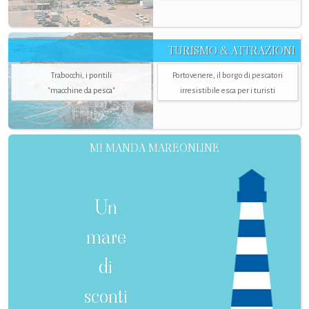
TURISMO & ATTRAZIONI
Trabocchi, i pontili
Portovenere, il borgo di pescatori
"macchine da pesca"
irresistibile esca per i turisti
MI MANDA MAREONLINE
Un
mare
di
sconti