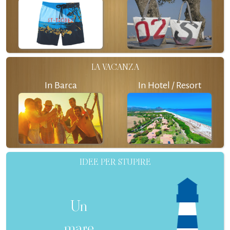
LA VACANZA
In Barca
In Hotel / Resort
IDEE PER STUPIRE
Un
mare