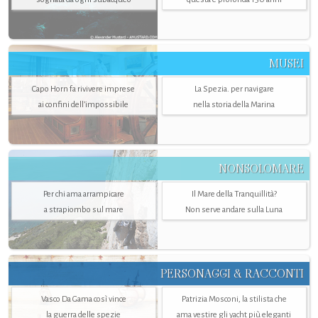
MUSEI
Capo Horn fa rivivere imprese
La Spezia. per navigare
ai confini dell’impossibile
nella storia della Marina
NONSOLOMARE
Per chi ama arrampicare
Il Mare della Tranquillità?
a strapiombo sul mare
Non serve andare sulla Luna
PERSONAGGI & RACCONTI
Vasco Da Gama così vince
Patrizia Mosconi, la stilista che
la guerra delle spezie
ama vestire gli yacht più eleganti