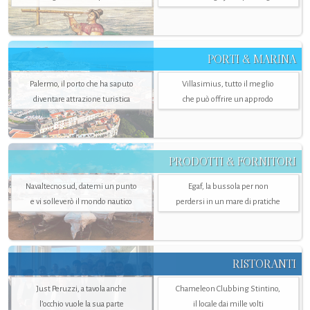
PORTI & MARINA
Palermo, il porto che ha saputo
Villasimius, tutto il meglio
diventare attrazione turistica
che può offrire un approdo
PRODOTTI & FORNITORI
Navaltecnosud, datemi un punto
Egaf, la bussola per non
e vi solleverò il mondo nautico
perdersi in un mare di pratiche
RISTORANTI
Just Peruzzi, a tavola anche
Chameleon Clubbing Stintino,
l’occhio vuole la sua parte
il locale dai mille volti