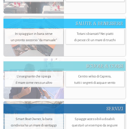
SALUTE & BENESSERE
In spiaggia e in barca serve
Totani sbiancati? Nei piatti
un pronto soccorso "da manuale"
di pesce c'è un mare di trucchi
SCUOLE & CORSI
L'insegnante che spiega
Centro velico di Caprera,
il mare come nessun altro
tutti i segreti di acqua e vento
SERVIZI
Smart Boat Owner, la barca
Spiagge accessibili a disabili:
condivisa ha un mare di vantaggi
questa è un esempio da seguire