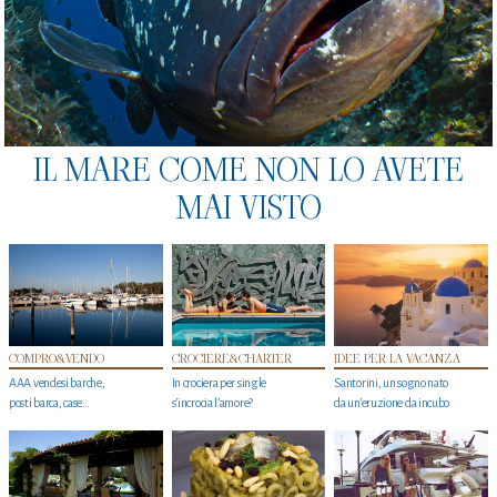
IL MARE COME NON LO AVETE
MAI VISTO
COMPRO&VENDO
CROCIERE&CHARTER
IDEE PER LA VACANZA
AAA vendesi barche,
In crociera per single
Santorini, un sogno nato
posti barca, case…
s'incrocia l’amore?
da un’eruzione da incubo