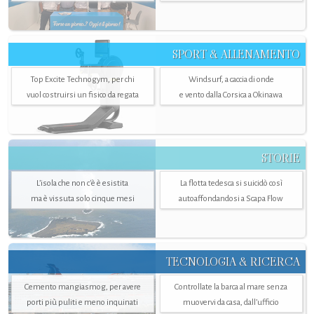
SPORT & ALLENAMENTO
Top Excite Technogym, per chi
Windsurf, a caccia di onde
vuol costruirsi un fisico da regata
e vento dalla Corsica a Okinawa
STORIE
L’isola che non c'è è esistita
La flotta tedesca si suicidò così
ma è vissuta solo cinque mesi
autoaffondandosi a Scapa Flow
TECNOLOGIA & RICERCA
Cemento mangiasmog, per avere
Controllate la barca al mare senza
porti più puliti e meno inquinati
muovervi da casa, dall’ufficio