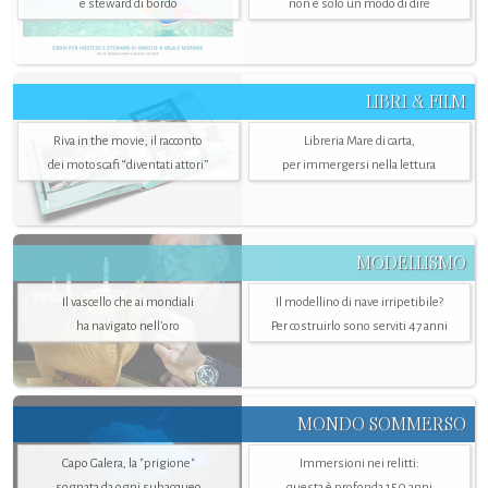
e steward di bordo
non è solo un modo di dire
LIBRI & FILM
Riva in the movie, il racconto
Libreria Mare di carta,
dei motoscafi “diventati attori”
per immergersi nella lettura
MODELLISMO
Il vascello che ai mondiali
Il modellino di nave irripetibile?
ha navigato nell’oro
Per costruirlo sono serviti 47 anni
MONDO SOMMERSO
Capo Galera, la "prigione"
Immersioni nei relitti:
sognata da ogni subacqueo
questa è profonda 150 anni