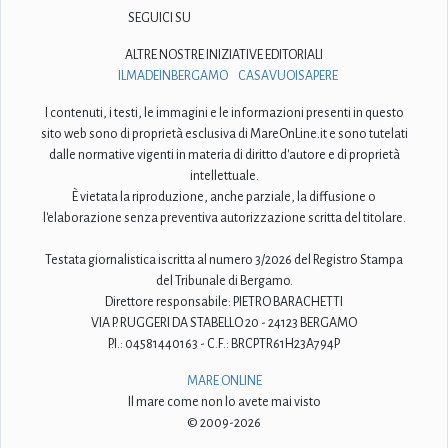
SEGUICI SU
ALTRE NOSTRE INIZIATIVE EDITORIALI
ILMADEINBERGAMO
CASAVUOISAPERE
I contenuti, i testi, le immagini e le informazioni presenti in questo
sito web sono di proprietà esclusiva di MareOnLine.it e sono tutelati
dalle normative vigenti in materia di diritto d'autore e di proprietà
intellettuale.
È vietata la riproduzione, anche parziale, la diffusione o
l'elaborazione senza preventiva autorizzazione scritta del titolare.
Testata giornalistica iscritta al numero 3/2026 del Registro Stampa
del Tribunale di Bergamo.
Direttore responsabile: PIETRO BARACHETTI
VIA P. RUGGERI DA STABELLO 20 - 24123 BERGAMO
P.I.: 04581440163 - C.F.: BRCPTR61H23A794P
MARE ONLINE
Il mare come non lo avete mai visto
© 2009-2026