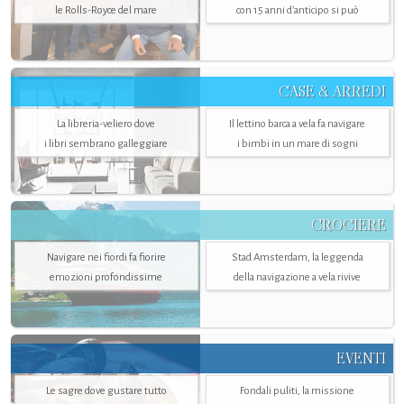
le Rolls-Royce del mare
con 15 anni d'anticipo si può
CASE & ARREDI
La libreria-veliero dove
Il lettino barca a vela fa navigare
i libri sembrano galleggiare
i bimbi in un mare di sogni
CROCIERE
Navigare nei fiordi fa fiorire
Stad Amsterdam, la leggenda
emozioni profondissime
della navigazione a vela rivive
EVENTI
Le sagre dove gustare tutto
Fondali puliti, la missione