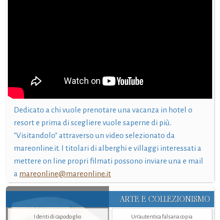
Dedicato a chi vuole prenotare una vacanza in hotel o
resort e prima di scegliere vuole saperne di più.
"Visitandolo" attraverso un video selezionato da
mareonline.it. I titolari di alberghi e villaggi interessati a
mettere on line propri filmati possono inviare una e mail
a
mareonline@mareonline.it
ARTE E COLLEZIONISMO
I denti di capodoglio
Un’autentica falsaria copia