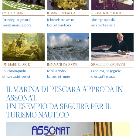
CASE DA MARE
IL MARE IN TAVOLA
REGALI SOTTO IL SOLE
Porto degli argonauti,
I cibi che fanno venire
Idee regalo per chi
la costa smeralda jonica
l’acquolina in bocca
ama barche e mare
UN MARE DI ARTE
IMMAGINI DA SOGNO
STORIE E PERSONAGGI
I più famosi quadri
Le più incredibili
Carlo Riva, l’ingegnere
di mare copiati per voi
burrasche in mare
che stupi' il mondo
IL MARINA DI PESCARA APPRODA IN
ASSONAT.
UN ESEMPIO DA SEGUIRE PER IL
TURISMO NAUTICO