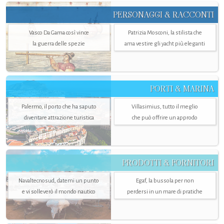
PERSONAGGI & RACCONTI
Vasco Da Gama così vince
Patrizia Mosconi, la stilista che
la guerra delle spezie
ama vestire gli yacht più eleganti
PORTI & MARINA
Palermo, il porto che ha saputo
Villasimius, tutto il meglio
diventare attrazione turistica
che può offrire un approdo
PRODOTTI & FORNITORI
Navaltecnosud, datemi un punto
Egaf, la bussola per non
e vi solleverò il mondo nautico
perdersi in un mare di pratiche