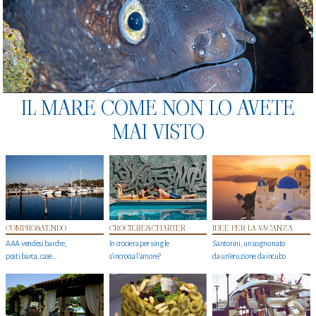
IL MARE COME NON LO AVETE
MAI VISTO
COMPRO&VENDO
CROCIERE&CHARTER
IDEE PER LA VACANZA
AAA vendesi barche,
In crociera per single
Santorini, un sogno nato
posti barca, case…
s'incrocia l’amore?
da un’eruzione da incubo