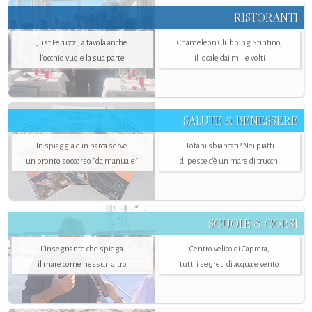
RISTORANTI
Just Peruzzi, a tavola anche
Chameleon Clubbing Stintino,
l’occhio vuole la sua parte
il locale dai mille volti
SALUTE & BENESSERE
In spiaggia e in barca serve
Totani sbiancati? Nei piatti
un pronto soccorso "da manuale"
di pesce c'è un mare di trucchi
SCUOLE & CORSI
L'insegnante che spiega
Centro velico di Caprera,
il mare come nessun altro
tutti i segreti di acqua e vento