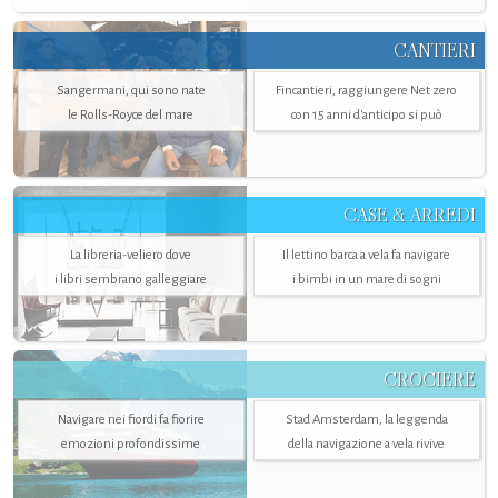
CANTIERI
Sangermani, qui sono nate
Fincantieri, raggiungere Net zero
le Rolls-Royce del mare
con 15 anni d'anticipo si può
CASE & ARREDI
La libreria-veliero dove
Il lettino barca a vela fa navigare
i libri sembrano galleggiare
i bimbi in un mare di sogni
CROCIERE
Navigare nei fiordi fa fiorire
Stad Amsterdam, la leggenda
emozioni profondissime
della navigazione a vela rivive