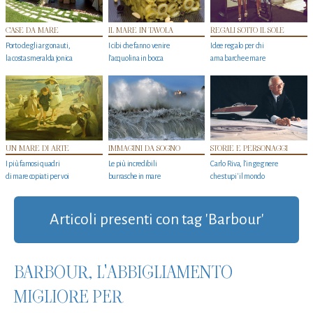
CASE DA MARE
IL MARE IN TAVOLA
REGALI SOTTO IL SOLE
Porto degli argonauti,
I cibi che fanno venire
Idee regalo per chi
la costa smeralda jonica
l’acquolina in bocca
ama barche e mare
UN MARE DI ARTE
IMMAGINI DA SOGNO
STORIE E PERSONAGGI
I più famosi quadri
Le più incredibili
Carlo Riva, l’ingegnere
di mare copiati per voi
burrasche in mare
che stupi' il mondo
Articoli presenti con tag 'Barbour'
BARBOUR, L'ABBIGLIAMENTO
MIGLIORE PER