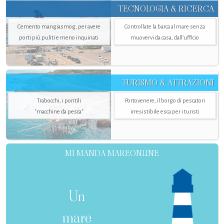
TECNOLOGIA & RICERCA
Cemento mangiasmog, per avere
Controllate la barca al mare senza
porti più puliti e meno inquinati
muovervi da casa, dall’ufficio
TURISMO & ATTRAZIONI
Trabocchi, i pontili
Portovenere, il borgo di pescatori
"macchine da pesca"
irresistibile esca per i turisti
MI MANDA MAREONLINE
Un
mare