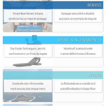
SERVIZI
Smart Boat Owner, la barca
Spiagge accessibili a disabili:
condivisa ha un mare di vantaggi
questa è un esempio da seguire
SPORT & ALLENAMENTO
Top Excite Technogym, per chi
Windsurf, a caccia di onde
vuol costruirsi un fisico da regata
e vento dalla Corsica a Okinawa
STORIE
L’isola che non c'è è esistita
La flotta tedesca si suicidò così
ma è vissuta solo cinque mesi
autoaffondandosi a Scapa Flow