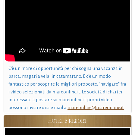
C'è un mare di opportunità per chi sogna una vacanza in
barca, magari a vela, in catamarano. E c'è un modo
fantastico per scoprire le migliori proposte: "navigare" fra
i video selezionati da mareonline.it. Le società di charter
interessate a postare su mareonline.it propri video
possono inviare una e mail a
mareonline@mareonline.it
HOTEL E RESORT