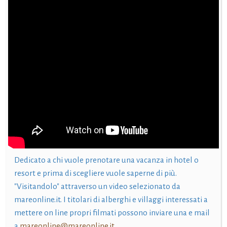
Dedicato a chi vuole prenotare una vacanza in hotel o
resort e prima di scegliere vuole saperne di più.
"Visitandolo" attraverso un video selezionato da
mareonline.it. I titolari di alberghi e villaggi interessati a
mettere on line propri filmati possono inviare una e mail
a
mareonline@mareonline.it