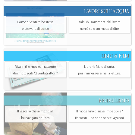
LAVORI SULL’ACQUA
Come diventare hostess
Italsub: sommersi dal lavoro
e steward di bordo
non è solo un modo di dire
LIBRI & FILM
Riva in the movie, il racconto
Libreria Mare di carta,
dei motoscafi “diventati attori”
per immergersi nella lettura
MODELLISMO
Il vascello che ai mondiali
Il modellino di nave irripetibile?
ha navigato nell’oro
Per costruirlo sono serviti 47 anni