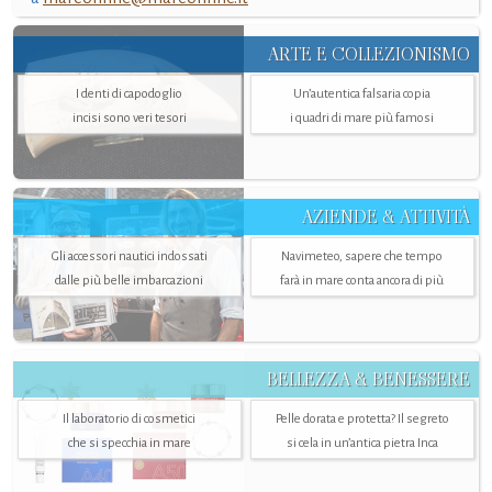
ARTE E COLLEZIONISMO
I denti di capodoglio
Un’autentica falsaria copia
incisi sono veri tesori
i quadri di mare più famosi
AZIENDE & ATTIVITÀ
Gli accessori nautici indossati
Navimeteo, sapere che tempo
dalle più belle imbarcazioni
farà in mare conta ancora di più
BELLEZZA & BENESSERE
Il laboratorio di cosmetici
Pelle dorata e protetta? Il segreto
che si specchia in mare
si cela in un’antica pietra Inca