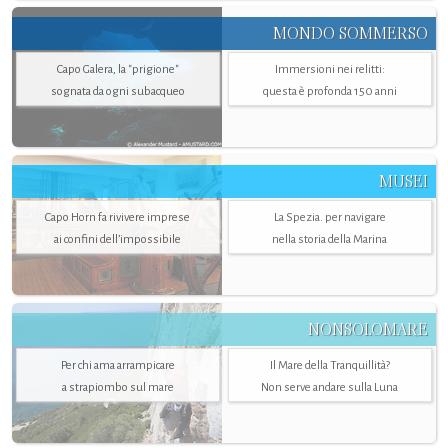
MONDO SOMMERSO
Capo Galera, la "prigione"
Immersioni nei relitti:
sognata da ogni subacqueo
questa è profonda 150 anni
MUSEI
Capo Horn fa rivivere imprese
La Spezia. per navigare
ai confini dell’impossibile
nella storia della Marina
NONSOLOMARE
Per chi ama arrampicare
Il Mare della Tranquillità?
a strapiombo sul mare
Non serve andare sulla Luna