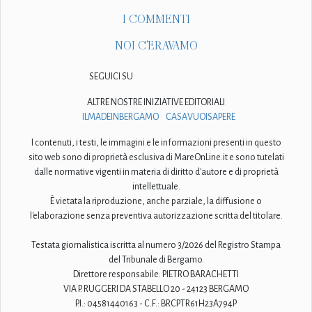
I COMMENTI
NOI C'ERAVAMO
SEGUICI SU
ALTRE NOSTRE INIZIATIVE EDITORIALI
ILMADEINBERGAMO
CASAVUOISAPERE
I contenuti, i testi, le immagini e le informazioni presenti in questo
sito web sono di proprietà esclusiva di MareOnLine.it e sono tutelati
dalle normative vigenti in materia di diritto d'autore e di proprietà
intellettuale.
È vietata la riproduzione, anche parziale, la diffusione o
l'elaborazione senza preventiva autorizzazione scritta del titolare.
Testata giornalistica iscritta al numero 3/2026 del Registro Stampa
del Tribunale di Bergamo.
Direttore responsabile: PIETRO BARACHETTI
VIA P. RUGGERI DA STABELLO 20 - 24123 BERGAMO
P.I.: 04581440163 - C.F.: BRCPTR61H23A794P