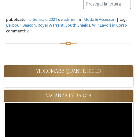
Prosegui la lettura
pubblicato il
5 Gennaio 2021
da
admin
| in
Moda & Accessori
| tag:
Barbour
,
Beacon
,
Royal Warrant
,
South Shields
,
W.P Lavori in Corso
|
commenti:
2
VIDEOMARE QUANT'È BELLO
VACANZE IN BARCA