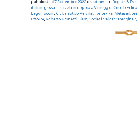
pubblicato il
7 Settembre 2022
da
admin
| in
Regate & Eve
italiani giovanili di vela in doppio a Viareggio
,
Circolo velic
Lago Puccini
,
Club nautico Versilia
,
Fonteviva
,
Metasail
,
pre
Ettorre
,
Roberto Brunetti
,
Slam
,
Società velica viareggina
,