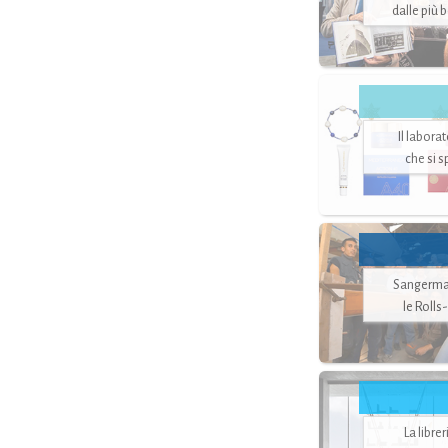
dalle più 
Il labora
che si 
Sangerman
le Rolls
La libre