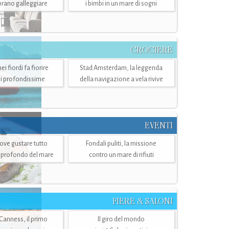
mbrano galleggiare
i bimbi in un mare di sogni
CROCIERE
i fiordi fa fiorire
Stad Amsterdam, la leggenda
i profondissime
della navigazione a vela rivive
EVENTI
dove gustare tutto
Fondali puliti, la missione
ù profondo del mare
contro un mare di rifiuti
FIERE & SALONI
 Canness, il primo
Il giro del mondo