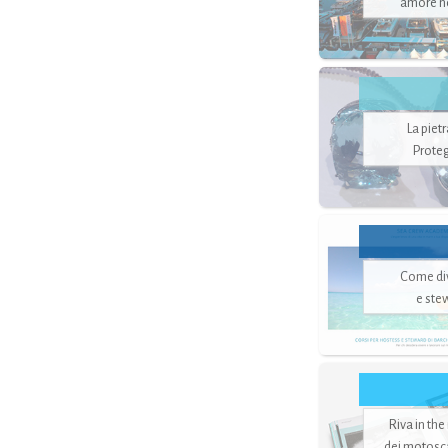
amore no
La piet
Proteg
Come di
e ste
Riva in the
dei motoscaf