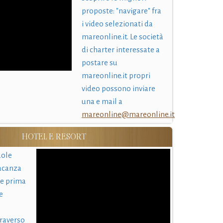
proposte: "navigare" fra
i video selezionati da
mareonline.it. Le società
di charter interessate a
postare su
mareonline.it propri
video possono inviare
una e mail a
mareonline@mareonline.it
HOTEL E RESORT
uole
acanza
 e prima
e
traverso