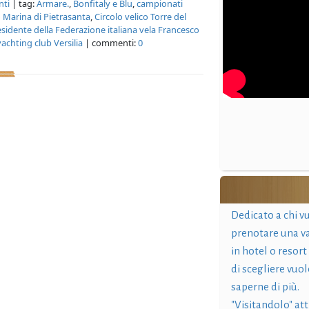
nti
| tag:
Armare.
,
Bonfitaly e Blu
,
campionati
o Marina di Pietrasanta
,
Circolo velico Torre del
sidente della Federazione italiana vela Francesco
yachting club Versilia
| commenti:
0
Dedicato a chi v
prenotare una v
in hotel o resort
di scegliere vuol
saperne di più.
"Visitandolo" at