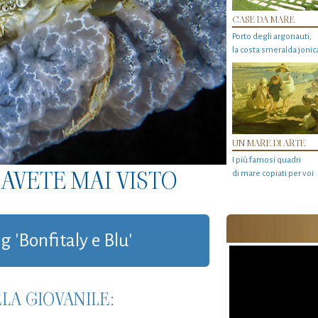
CASE DA MARE
Porto degli argonauti,
la costa smeralda jonic
UN MARE DI ARTE
I più famosi quadri
AVETE MAI VISTO
di mare copiati per voi
g 'Bonfitaly e Blu'
LA GIOVANILE: