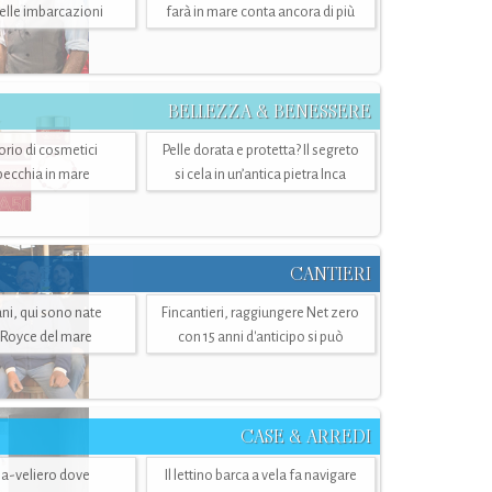
belle imbarcazioni
farà in mare conta ancora di più
BELLEZZA & BENESSERE
torio di cosmetici
Pelle dorata e protetta? Il segreto
specchia in mare
si cela in un’antica pietra Inca
CANTIERI
i, qui sono nate
Fincantieri, raggiungere Net zero
-Royce del mare
con 15 anni d'anticipo si può
CASE & ARREDI
ria-veliero dove
Il lettino barca a vela fa navigare