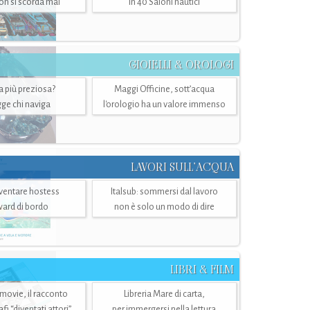
n si scorda mai
in 40 Saloni nautici
GIOIELLI & OROLOGI
ra più preziosa?
Maggi Officine, sott’acqua
ge chi naviga
l'orologio ha un valore immenso
LAVORI SULL’ACQUA
ventare hostess
Italsub: sommersi dal lavoro
ward di bordo
non è solo un modo di dire
LIBRI & FILM
 movie, il racconto
Libreria Mare di carta,
i “diventati attori”
per immergersi nella lettura