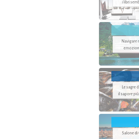
i libri se
Navigare ne
emozion
Le sagre 
il sapore pi
Salone di