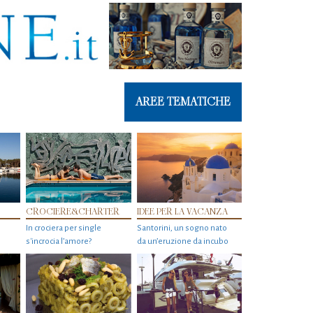
AREE TEMATICHE
CROCIERE&CHARTER
IDEE PER LA VACANZA
In crociera per single
Santorini, un sogno nato
s'incrocia l’amore?
da un’eruzione da incubo