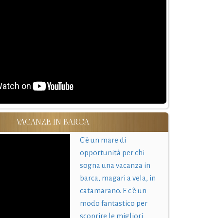
VACANZE IN BARCA
C'è un mare di
opportunità per chi
sogna una vacanza in
barca, magari a vela, in
catamarano. E c'è un
modo fantastico per
scoprire le migliori