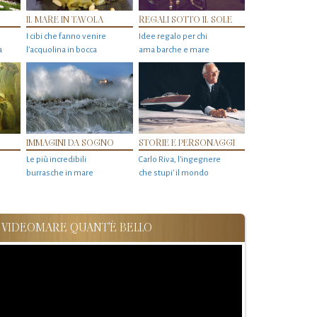
IL MARE IN TAVOLA
REGALI SOTTO IL SOLE
I cibi che fanno venire
Idee regalo per chi
a
l’acquolina in bocca
ama barche e mare
IMMAGINI DA SOGNO
STORIE E PERSONAGGI
Le più incredibili
Carlo Riva, l’ingegnere
burrasche in mare
che stupi' il mondo
VIDEOMARE QUANT'È BELLO