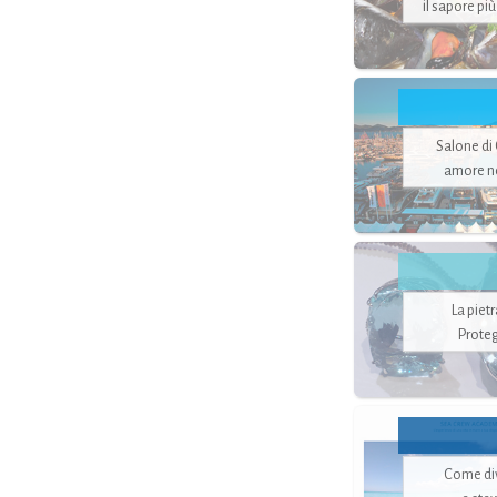
il sapore pi
Salone di
amore no
La piet
Proteg
Come di