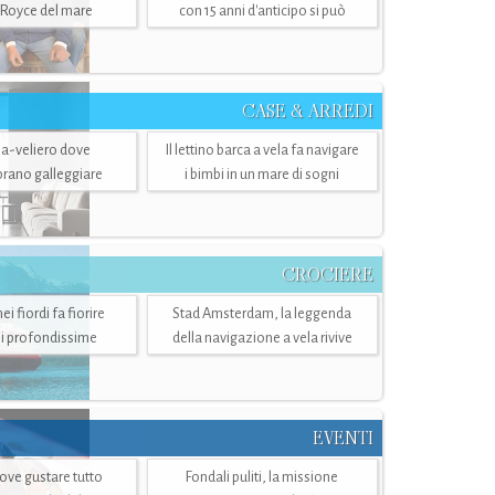
-Royce del mare
con 15 anni d'anticipo si può
CASE & ARREDI
ria-veliero dove
Il lettino barca a vela fa navigare
mbrano galleggiare
i bimbi in un mare di sogni
CROCIERE
i fiordi fa fiorire
Stad Amsterdam, la leggenda
i profondissime
della navigazione a vela rivive
EVENTI
dove gustare tutto
Fondali puliti, la missione