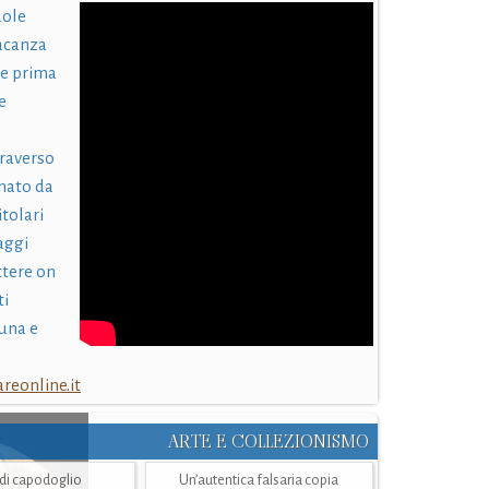
uole
acanza
 e prima
e
traverso
nato da
itolari
laggi
ttere on
ti
una e
eonline.it
ARTE E COLLEZIONISMO
i di capodoglio
Un’autentica falsaria copia