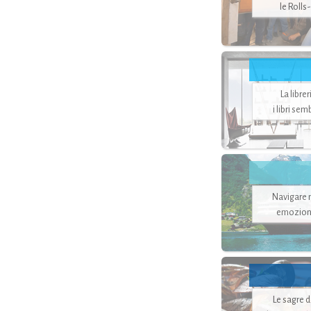
le Rolls
La libre
i libri se
Navigare ne
emozion
Le sagre 