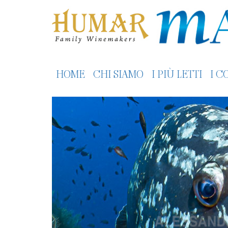
HOME
CHI SIAMO
I PIÙ LETTI
I C