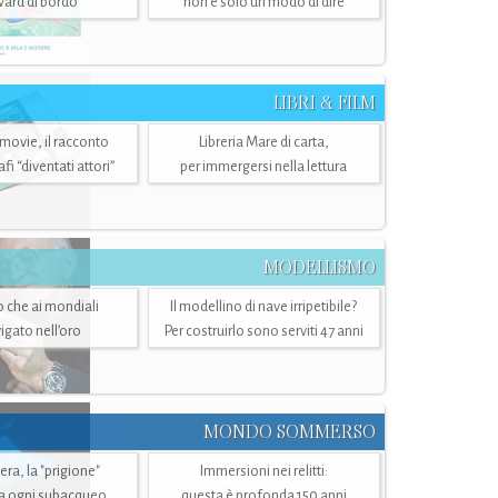
ward di bordo
non è solo un modo di dire
LIBRI & FILM
 movie, il racconto
Libreria Mare di carta,
i “diventati attori”
per immergersi nella lettura
MODELLISMO
lo che ai mondiali
Il modellino di nave irripetibile?
igato nell’oro
Per costruirlo sono serviti 47 anni
MONDO SOMMERSO
ra, la "prigione"
Immersioni nei relitti:
a ogni subacqueo
questa è profonda 150 anni