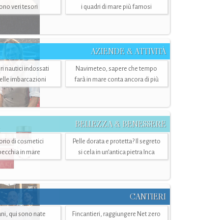
sono veri tesori
i quadri di mare più famosi
AZIENDE & ATTIVITÀ
ri nautici indossati
Navimeteo, sapere che tempo
belle imbarcazioni
farà in mare conta ancora di più
BELLEZZA & BENESSERE
torio di cosmetici
Pelle dorata e protetta? Il segreto
specchia in mare
si cela in un’antica pietra Inca
CANTIERI
i, qui sono nate
Fincantieri, raggiungere Net zero