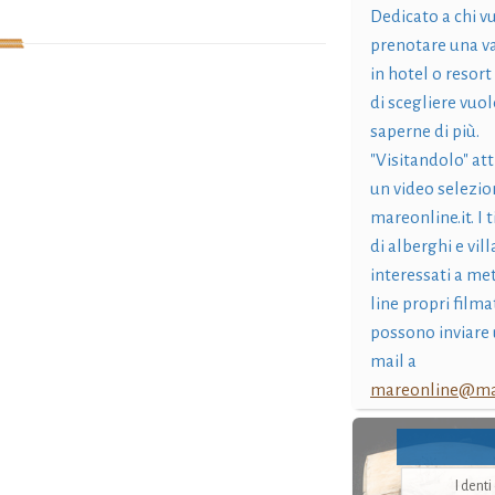
Dedicato a chi v
prenotare una v
in hotel o resort
di scegliere vuol
saperne di più.
"Visitandolo" at
un video selezio
mareonline.it. I t
di alberghi e vil
interessati a me
line propri filma
possono inviare 
mail a
mareonline@mar
I dent