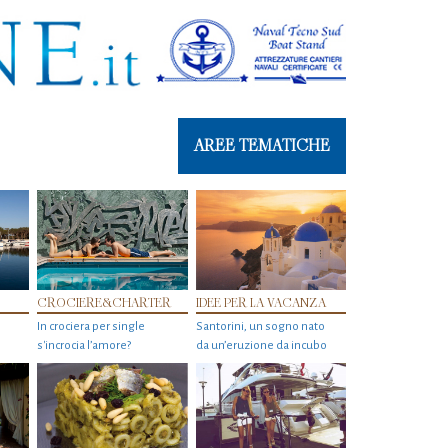
AREE TEMATICHE
CROCIERE&CHARTER
IDEE PER LA VACANZA
In crociera per single
Santorini, un sogno nato
s'incrocia l’amore?
da un’eruzione da incubo