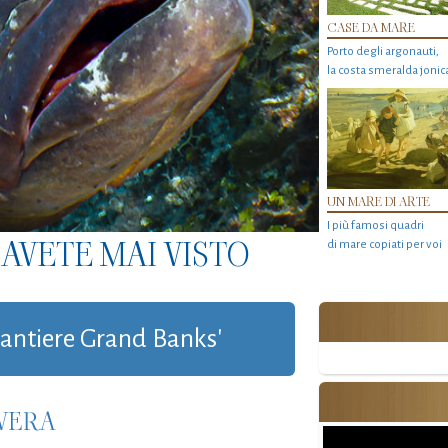
CASE DA MARE
Porto degli argonauti,
la costa smeralda jonic
UN MARE DI ARTE
I più famosi quadri
AVETE MAI VISTO
di mare copiati per voi
'cantiere Grand Banks'
 VERA