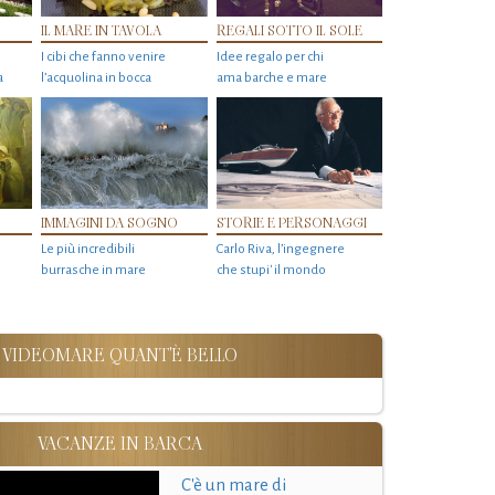
IL MARE IN TAVOLA
REGALI SOTTO IL SOLE
I cibi che fanno venire
Idee regalo per chi
a
l’acquolina in bocca
ama barche e mare
IMMAGINI DA SOGNO
STORIE E PERSONAGGI
Le più incredibili
Carlo Riva, l’ingegnere
burrasche in mare
che stupi' il mondo
VIDEOMARE QUANT'È BELLO
VACANZE IN BARCA
C'è un mare di