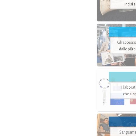
incisi 
Gli accesso
dalle più 
Il labora
che si 
Sangerman