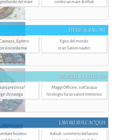
ù profondo del mare
contro un mare di rifiuti
FIERE & SALONI
 Canness, il primo
Il giro del mondo
n si scorda mai
in 40 Saloni nautici
GIOIELLI & OROLOGI
ra più preziosa?
Maggi Officine, sott’acqua
ge chi naviga
l'orologio ha un valore immenso
LAVORI SULL’ACQUA
ventare hostess
Italsub: sommersi dal lavoro