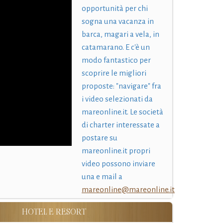
opportunità per chi
sogna una vacanza in
barca, magari a vela, in
catamarano. E c'è un
modo fantastico per
scoprire le migliori
proposte: "navigare" fra
i video selezionati da
mareonline.it. Le società
di charter interessate a
postare su
mareonline.it propri
video possono inviare
una e mail a
mareonline@mareonline.it
HOTEL E RESORT