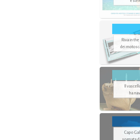
e ste
Riva in the
dei motoscaf
Il vascel
ha nav
Capo Gale
sognata d