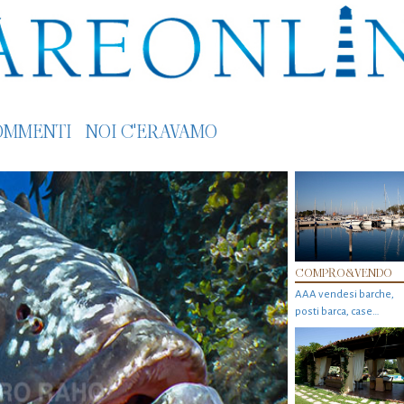
OMMENTI
NOI C'ERAVAMO
COMPRO&VENDO
AAA vendesi barche,
posti barca, case…