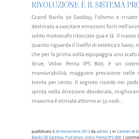
RIVOLUZIONE È IL SISTEMA PR
Grand Banks 50 Eastbay, l'ultimo a rrivato
destinato a suscitare emozioni forti nell'ani
solito motoscafo ritoccato qua e là. Il nuovo 
quanto riguarda il livello di estetica e luss
che per la prima volta equipaggia uno scafo 
drive, Volvo Penta IPS 800, è un siste
manovrabilità, maggiore precisione nelle m
trenta per cento. Il segreto risiede nei pod
spinta nella direzione desiderata, miglioran
massima è stimata attorno ai 35 nodi...
pubblicato il
26 Novembre 2012
da
admin
| in
Cantieri & I
Banks 50 Eastbay
,
Pod drive
,
Volvo Penta IPS 800
| comme