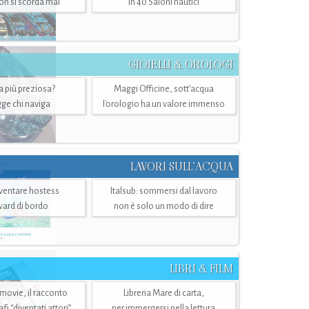
n si scorda mai
in 40 Saloni nautici
GIOIELLI & OROLOGI
ra più preziosa?
Maggi Officine, sott’acqua
ge chi naviga
l'orologio ha un valore immenso
LAVORI SULL’ACQUA
ventare hostess
Italsub: sommersi dal lavoro
ward di bordo
non è solo un modo di dire
LIBRI & FILM
 movie, il racconto
Libreria Mare di carta,
i “diventati attori”
per immergersi nella lettura