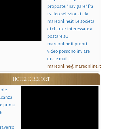
proposte: "navigare" fra
i video selezionati da
mareonline.it. Le società
di charter interessate a
postare su
mareonline.it propri
video possono inviare
una e mail a
mareonline@mareonline.it
HOTEL E RESORT
uole
acanza
 e prima
e
traverso