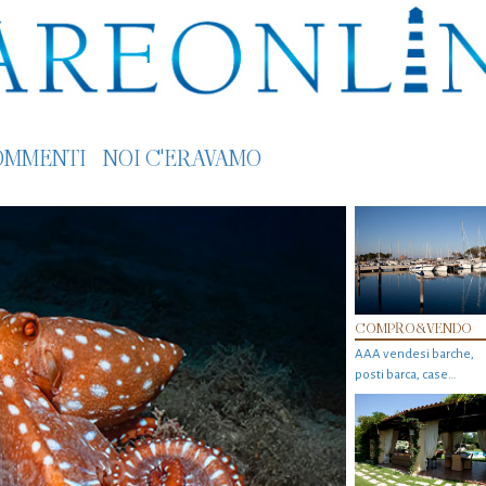
OMMENTI
NOI C'ERAVAMO
COMPRO&VENDO
AAA vendesi barche,
posti barca, case…