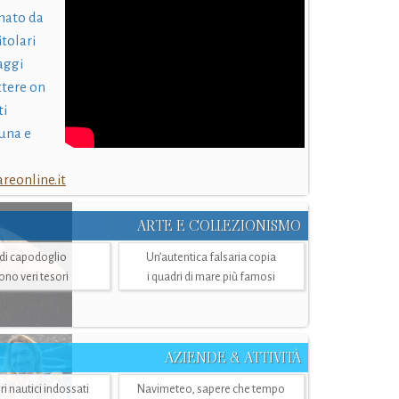
nato da
itolari
laggi
ttere on
ti
una e
eonline.it
ARTE E COLLEZIONISMO
i di capodoglio
Un’autentica falsaria copia
sono veri tesori
i quadri di mare più famosi
AZIENDE & ATTIVITÀ
ri nautici indossati
Navimeteo, sapere che tempo