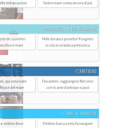
belle imbarcazioni
farà in mare conta ancora di più
BELLEZZA & BENESSERE
torio di cosmetici
Pelle dorata e protetta? Il segreto
specchia in mare
si cela in un’antica pietra Inca
CANTIERI
i, qui sono nate
Fincantieri, raggiungere Net zero
-Royce del mare
con 15 anni d'anticipo si può
CASE & ARREDI
ria-veliero dove
Il lettino barca a vela fa navigare