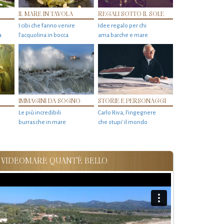
IL MARE IN TAVOLA
REGALI SOTTO IL SOLE
I cibi che fanno venire
Idee regalo per chi
a
l’acquolina in bocca
ama barche e mare
IMMAGINI DA SOGNO
STORIE E PERSONAGGI
Le più incredibili
Carlo Riva, l’ingegnere
burrasche in mare
che stupi' il mondo
VIDEOMARE QUANT'È BELLO