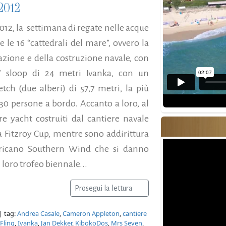
2012
012, la settimana di regate nelle acque
le 16 “cattedrali del mare”, ovvero la
azione e della costruzione navale, con
” sloop di 24 metri Ivanka, con un
tch (due alberi) di 57,7 metri, la più
 30 persone a bordo. Accanto a loro, al
re yacht costruiti dal cantiere navale
 Fitzroy Cup, mentre sono addirittura
africano Southern Wind che si danno
l loro trofeo biennale...
Prosegui la lettura
| tag:
Andrea Casale
,
Cameron Appleton
,
cantiere
Fling
,
Ivanka
,
Jan Dekker
,
KibokoDos
,
Mrs Seven
,