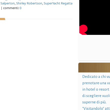
,
Salperton
,
Shirley Robertson
,
SuperYacht Regatta
| commenti:
0
Dedicato a chi v
prenotare una v
in hotel o resort
di scegliere vuol
saperne di più.
"Visitandolo" at