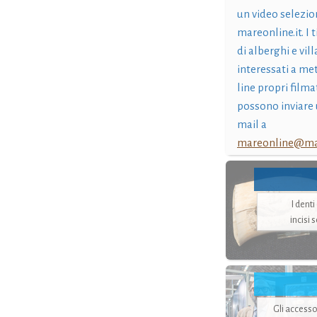
un video selezio
mareonline.it. I t
di alberghi e vil
interessati a me
line propri filma
possono inviare 
mail a
mareonline@mar
I dent
incisi 
Gli accesso