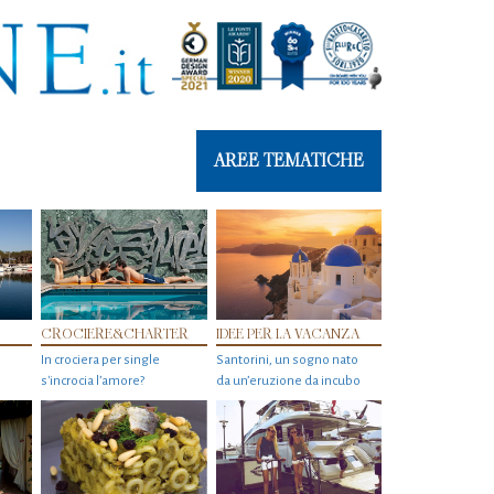
AREE TEMATICHE
CROCIERE&CHARTER
IDEE PER LA VACANZA
In crociera per single
Santorini, un sogno nato
s'incrocia l’amore?
da un’eruzione da incubo