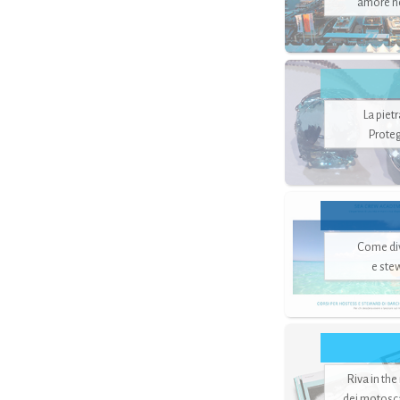
amore no
La piet
Proteg
Come di
e ste
Riva in the
dei motoscaf