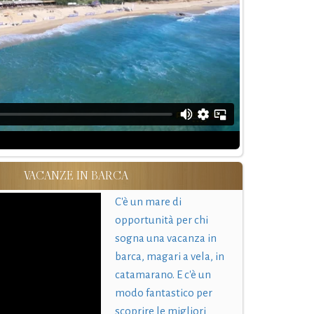
VACANZE IN BARCA
C'è un mare di
opportunità per chi
sogna una vacanza in
barca, magari a vela, in
catamarano. E c'è un
modo fantastico per
scoprire le migliori