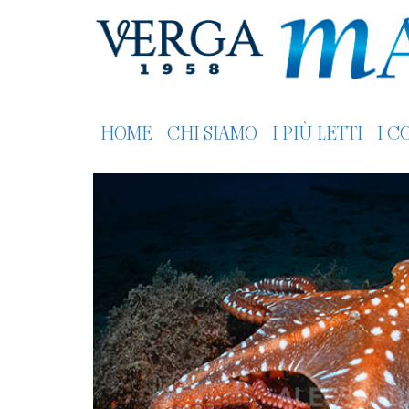
HOME
CHI SIAMO
I PIÙ LETTI
I C