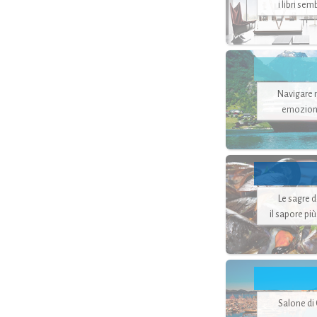
i libri se
Navigare ne
emozion
Le sagre 
il sapore pi
Salone di