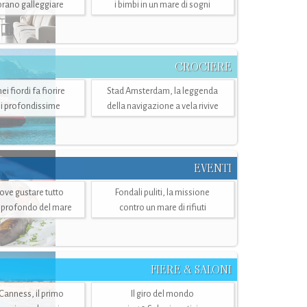
mbrano galleggiare
i bimbi in un mare di sogni
CROCIERE
i fiordi fa fiorire
Stad Amsterdam, la leggenda
i profondissime
della navigazione a vela rivive
EVENTI
dove gustare tutto
Fondali puliti, la missione
ù profondo del mare
contro un mare di rifiuti
FIERE & SALONI
 Canness, il primo
Il giro del mondo