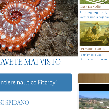
CASE DA MARE
Porto degli argonauti,
la costa smeralda jonic
UN MARE DI ARTE
I più famosi quadri
AVETE MAI VISTO
di mare copiati per voi
antiere nautico Fitzroy'
SI SFIDANO