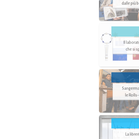
dalle più 
Il labora
che si 
Sangerman
le Rolls
La libre