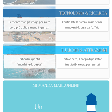
TECNOLOGIA & RICERCA
Cemento mangiasmog, per avere
Controllate la barca al mare senza
porti più puliti e meno inquinati
muovervi da casa, dall’ufficio
TURISMO & ATTRAZIONI
Trabocchi, i pontili
Portovenere, il borgo di pescatori
"macchine da pesca"
irresistibile esca per i turisti
MI MANDA MAREONLINE
Un