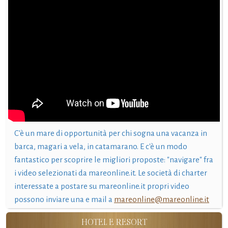
C'è un mare di opportunità per chi sogna una vacanza in
barca, magari a vela, in catamarano. E c'è un modo
fantastico per scoprire le migliori proposte: "navigare" fra
i video selezionati da mareonline.it. Le società di charter
interessate a postare su mareonline.it propri video
possono inviare una e mail a
mareonline@mareonline.it
HOTEL E RESORT