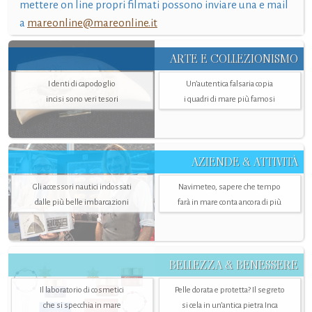
mettere on line propri filmati possono inviare una e mail
a
mareonline@mareonline.it
ARTE E COLLEZIONISMO
I denti di capodoglio
Un’autentica falsaria copia
incisi sono veri tesori
i quadri di mare più famosi
AZIENDE & ATTIVITÀ
Gli accessori nautici indossati
Navimeteo, sapere che tempo
dalle più belle imbarcazioni
farà in mare conta ancora di più
BELLEZZA & BENESSERE
Il laboratorio di cosmetici
Pelle dorata e protetta? Il segreto
che si specchia in mare
si cela in un’antica pietra Inca