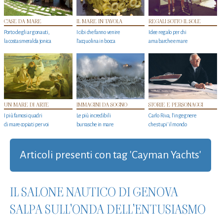
CASE DA MARE
IL MARE IN TAVOLA
REGALI SOTTO IL SOLE
Porto degli argonauti,
I cibi che fanno venire
Idee regalo per chi
la costa smeralda jonica
l’acquolina in bocca
ama barche e mare
UN MARE DI ARTE
IMMAGINI DA SOGNO
STORIE E PERSONAGGI
I più famosi quadri
Le più incredibili
Carlo Riva, l’ingegnere
di mare copiati per voi
burrasche in mare
che stupi' il mondo
Articoli presenti con tag 'Cayman Yachts'
IL SALONE NAUTICO DI GENOVA
SALPA SULL'ONDA DELL'ENTUSIASMO