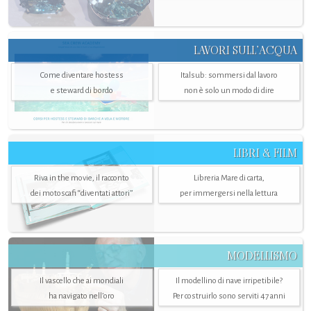
LAVORI SULL’ACQUA
Come diventare hostess
Italsub: sommersi dal lavoro
e steward di bordo
non è solo un modo di dire
LIBRI & FILM
Riva in the movie, il racconto
Libreria Mare di carta,
dei motoscafi “diventati attori”
per immergersi nella lettura
MODELLISMO
Il vascello che ai mondiali
Il modellino di nave irripetibile?
ha navigato nell’oro
Per costruirlo sono serviti 47 anni