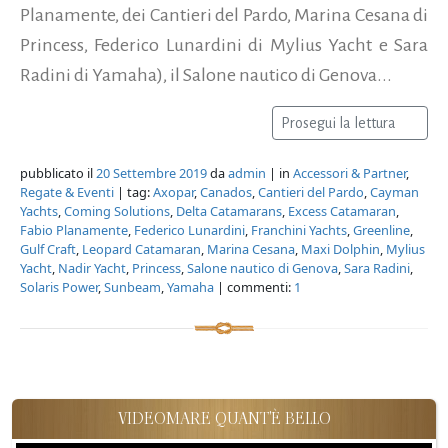
Planamente, dei Cantieri del Pardo, Marina Cesana di
Princess, Federico Lunardini di Mylius Yacht e Sara
Radini di Yamaha), il Salone nautico di Genova...
Prosegui la lettura
pubblicato il
20 Settembre 2019
da
admin
| in
Accessori & Partner
,
Regate & Eventi
| tag:
Axopar
,
Canados
,
Cantieri del Pardo
,
Cayman
Yachts
,
Coming Solutions
,
Delta Catamarans
,
Excess Catamaran
,
Fabio Planamente
,
Federico Lunardini
,
Franchini Yachts
,
Greenline
,
Gulf Craft
,
Leopard Catamaran
,
Marina Cesana
,
Maxi Dolphin
,
Mylius
Yacht
,
Nadir Yacht
,
Princess
,
Salone nautico di Genova
,
Sara Radini
,
Solaris Power
,
Sunbeam
,
Yamaha
| commenti:
1
VIDEOMARE QUANT'È BELLO