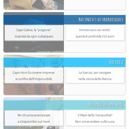
MONDO SOMMERSO
Capo Galera, la "prigione"
Immersioni nei relitti:
sognata da ogni subacqueo
questa è profonda 150 anni
MUSEI
Capo Horn fa rivivere imprese
La Spezia. per navigare
ai confini dell’impossibile
nella storia della Marina
NONSOLOMARE
Per chi ama arrampicare
Il Mare della Tranquillità?
a strapiombo sul mare
Non serve andare sulla Luna