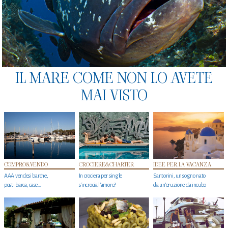
IL MARE COME NON LO AVETE
MAI VISTO
COMPRO&VENDO
CROCIERE&CHARTER
IDEE PER LA VACANZA
AAA vendesi barche,
In crociera per single
Santorini, un sogno nato
posti barca, case…
s'incrocia l’amore?
da un’eruzione da incubo