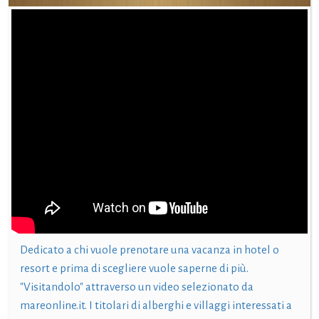
Dedicato a chi vuole prenotare una vacanza in hotel o
resort e prima di scegliere vuole saperne di più.
"Visitandolo" attraverso un video selezionato da
mareonline.it. I titolari di alberghi e villaggi interessati a