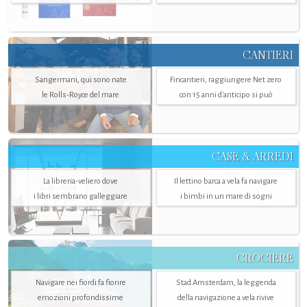
CANTIERI
Sangermani, qui sono nate
Fincantieri, raggiungere Net zero
le Rolls-Royce del mare
con 15 anni d'anticipo si può
CASE & ARREDI
La libreria-veliero dove
Il lettino barca a vela fa navigare
i libri sembrano galleggiare
i bimbi in un mare di sogni
CROCIERE
Navigare nei fiordi fa fiorire
Stad Amsterdam, la leggenda
emozioni profondissime
della navigazione a vela rivive