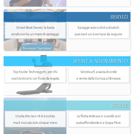
SERVIZI
Smart Boat Owner, la barca
Spiagge accessibili a disabili:
condivisa ha un mare di vantaggi
questa è un esempio da seguire
SPORT & ALLENAMENTO
Top Excite Technogym, per chi
Windsurf, a caccia di onde
vuol costruirsi un fisico da regata
e vento dalla Corsica a Okinawa
STORIE
L’isola che non c'è è esistita
La flotta tedesca si suicidò così
ma è vissuta solo cinque mesi
autoaffondandosi a Scapa Flow