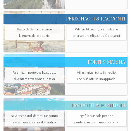
PERSONAGGI & RACCONTI
Vasco Da Gama così vince
Patrizia Mosconi, la stilista che
la guerra delle spezie
ama vestire gli yacht più eleganti
PORTI & MARINA
Palermo, il porto che ha saputo
Villasimius, tutto il meglio
diventare attrazione turistica
che può offrire un approdo
PRODOTTI & FORNITORI
Navaltecnosud, datemi un punto
Egaf, la bussola per non
e vi solleverò il mondo nautico
perdersi in un mare di pratiche