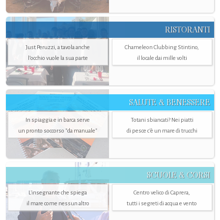
RISTORANTI
Just Peruzzi, a tavola anche
Chameleon Clubbing Stintino,
l’occhio vuole la sua parte
il locale dai mille volti
SALUTE & BENESSERE
In spiaggia e in barca serve
Totani sbiancati? Nei piatti
un pronto soccorso "da manuale"
di pesce c'è un mare di trucchi
SCUOLE & CORSI
L'insegnante che spiega
Centro velico di Caprera,
il mare come nessun altro
tutti i segreti di acqua e vento