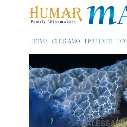
HOME
CHI SIAMO
I PIÙ LETTI
I C