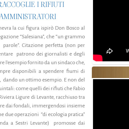
RACCOGLIE I RIFIUTI
 AMMINISTRATORI
nevra la cui figura ispirò Don Bosco al
egazione “Salesiana”, che “un grammo
 parole”. Citazione perfetta (non per
entare patrono dei giornalisti e degli
e l'esempio fornito da un sindaco che,
pre disponibili a spendere fiumi di
tti, dando un ottimo esempio. E non del
intali: come quelli dei rifiuti che Fabio
iviera Ligure di Levante, racchiuso tra
iere dai fondali, immergendosi insieme
ime due operazioni “di ecologia pratica”
onda a Sestri Levante) promosse dai