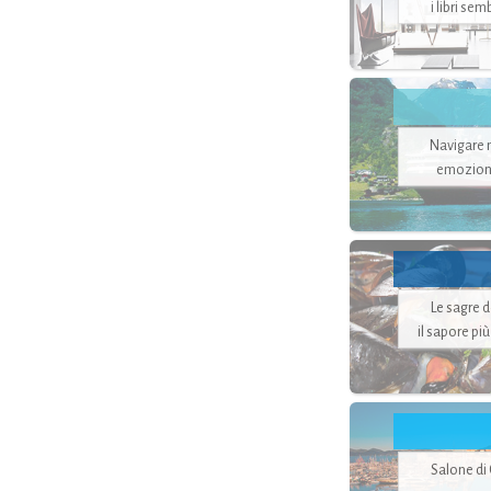
i libri se
Navigare ne
emozion
Le sagre 
il sapore pi
Salone di