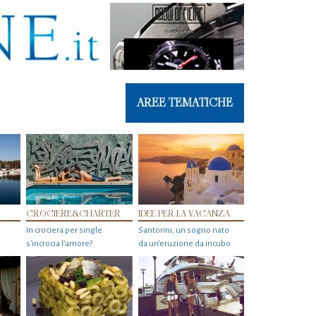
AREE TEMATICHE
CROCIERE&CHARTER
IDEE PER LA VACANZA
In crociera per single
Santorini, un sogno nato
s'incrocia l’amore?
da un’eruzione da incubo