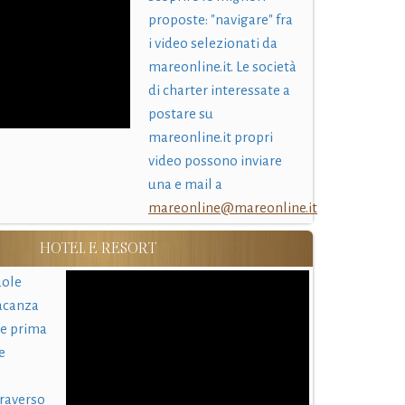
proposte: "navigare" fra
i video selezionati da
mareonline.it. Le società
di charter interessate a
postare su
mareonline.it propri
video possono inviare
una e mail a
mareonline@mareonline.it
HOTEL E RESORT
uole
acanza
 e prima
e
traverso