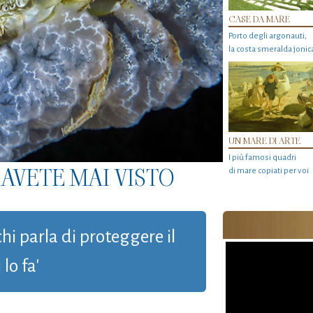
CASE DA MARE
Porto degli argonauti,
la costa smeralda jonic
UN MARE DI ARTE
I più famosi quadri
AVETE MAI VISTO
di mare copiati per voi
chi parla di proteggere il
lo fa'