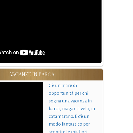
VACANZE IN BARCA
C'è un mare di
opportunità per chi
sogna una vacanza in
barca, magari a vela, in
catamarano. E c'è un
modo fantastico per
scoprire le migliori