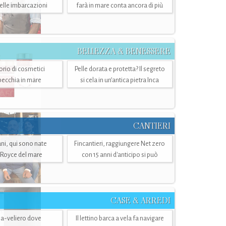
belle imbarcazioni
farà in mare conta ancora di più
BELLEZZA & BENESSERE
torio di cosmetici
Pelle dorata e protetta? Il segreto
specchia in mare
si cela in un’antica pietra Inca
CANTIERI
i, qui sono nate
Fincantieri, raggiungere Net zero
-Royce del mare
con 15 anni d'anticipo si può
CASE & ARREDI
ria-veliero dove
Il lettino barca a vela fa navigare