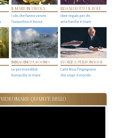
IL MARE IN TAVOLA
REGALI SOTTO IL SOLE
I cibi che fanno venire
Idee regalo per chi
a
l’acquolina in bocca
ama barche e mare
IMMAGINI DA SOGNO
STORIE E PERSONAGGI
Le più incredibili
Carlo Riva, l’ingegnere
burrasche in mare
che stupi' il mondo
VIDEOMARE QUANT'È BELLO