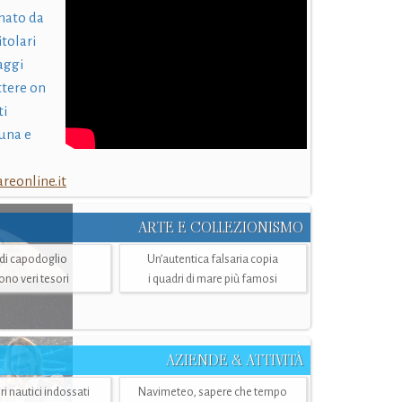
nato da
itolari
laggi
ttere on
ti
una e
eonline.it
ARTE E COLLEZIONISMO
i di capodoglio
Un’autentica falsaria copia
sono veri tesori
i quadri di mare più famosi
AZIENDE & ATTIVITÀ
ri nautici indossati
Navimeteo, sapere che tempo