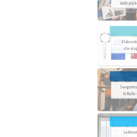
dalle più 
Il labora
che si 
Sangerman
le Rolls
La libre