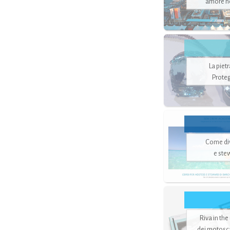
amore no
La piet
Proteg
Come di
e ste
Riva in the
dei motoscaf