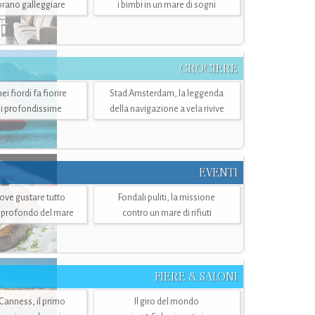
mbrano galleggiare
i bimbi in un mare di sogni
CROCIERE
i fiordi fa fiorire
Stad Amsterdam, la leggenda
i profondissime
della navigazione a vela rivive
EVENTI
dove gustare tutto
Fondali puliti, la missione
ù profondo del mare
contro un mare di rifiuti
FIERE & SALONI
 Canness, il primo
Il giro del mondo