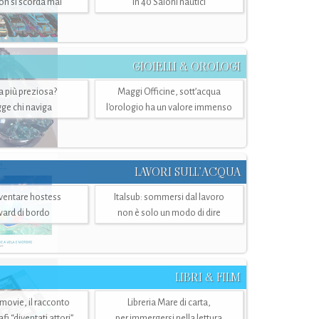
n si scorda mai
in 40 Saloni nautici
GIOIELLI & OROLOGI
ra più preziosa?
Maggi Officine, sott’acqua
ge chi naviga
l'orologio ha un valore immenso
LAVORI SULL’ACQUA
ventare hostess
Italsub: sommersi dal lavoro
ward di bordo
non è solo un modo di dire
LIBRI & FILM
 movie, il racconto
Libreria Mare di carta,
i “diventati attori”
per immergersi nella lettura