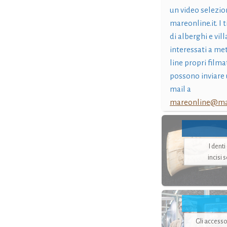
un video selezio
mareonline.it. I t
di alberghi e vil
interessati a me
line propri filma
possono inviare 
mail a
mareonline@mar
I dent
incisi 
Gli accesso