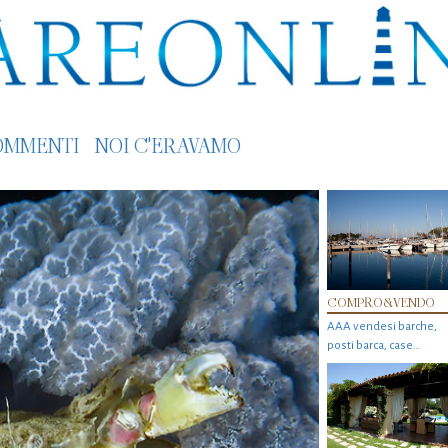
OMMENTI
NOI C'ERAVAMO
COMPRO&VENDO
AAA vendesi barche,
posti barca, case…